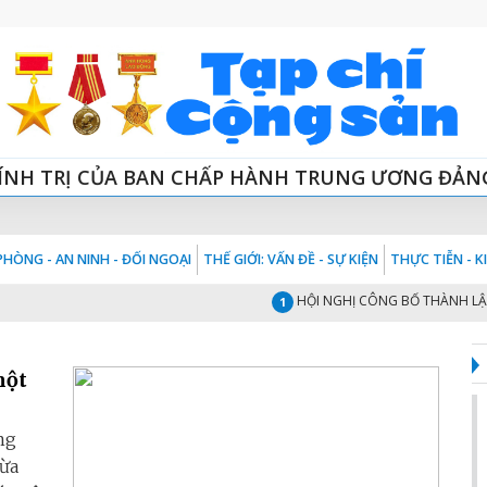
ÍNH TRỊ CỦA BAN CHẤP HÀNH TRUNG ƯƠNG ĐẢN
HÒNG - AN NINH - ĐỐI NGOẠI
THẾ GIỚI: VẤN ĐỀ - SỰ KIỆN
THỰC TIỄN - 
HỘI NGHỊ CÔNG BỐ THÀNH LẬP HỘI
1
một
ng
ừa