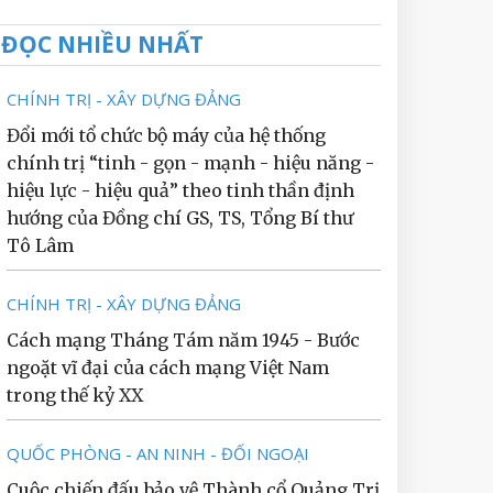
ĐỌC NHIỀU NHẤT
CHÍNH TRỊ - XÂY DỰNG ĐẢNG
Đổi mới tổ chức bộ máy của hệ thống
chính trị “tinh - gọn - mạnh - hiệu năng -
hiệu lực - hiệu quả” theo tinh thần định
hướng của Đồng chí GS, TS, Tổng Bí thư
Tô Lâm
CHÍNH TRỊ - XÂY DỰNG ĐẢNG
Cách mạng Tháng Tám năm 1945 - Bước
ngoặt vĩ đại của cách mạng Việt Nam
trong thế kỷ XX
QUỐC PHÒNG - AN NINH - ĐỐI NGOẠI
Cuộc chiến đấu bảo vệ Thành cổ Quảng Trị