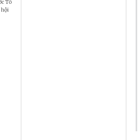
ớc Tô
 hội