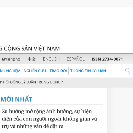
G CỘNG SẢN VIỆT NAM
ພາສາລາວ
中文
ENGLISH
ESPAÑOL
ISSN 2734-9071
KINH NGHIỆM
NGHIÊN CỨU - TRAO ĐỔI
THÔNG TIN LÝ LUẬN
 ĐỒNG LÝ LUẬN TRUNG ƯƠNG NHIỆM KỲ 2026 - 2031
THỦ TƯỚNG CHÍNH 
2
MỚI NHẤT
Xu hướng mở rộng ảnh hưởng, sự hiện
diện của con người ngoài không gian vũ
trụ và những vấn đề đặt ra