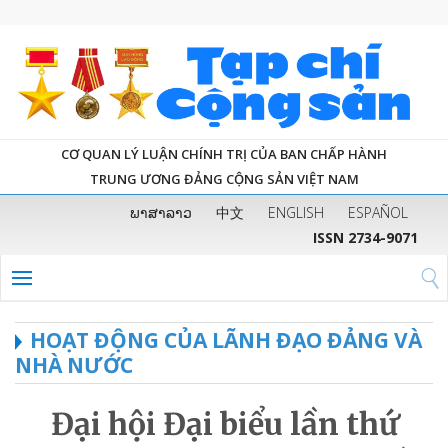
CƠ QUAN LÝ LUẬN CHÍNH TRỊ CỦA BAN CHẤP HÀNH
TRUNG ƯƠNG ĐẢNG CỘNG SẢN VIỆT NAM
ພາສາລາວ
中文
ENGLISH
ESPAÑOL
ISSN 2734-9071
HOẠT ĐỘNG CỦA LÃNH ĐẠO ĐẢNG VÀ
NHÀ NƯỚC
Đại hội Đại biểu lần thứ