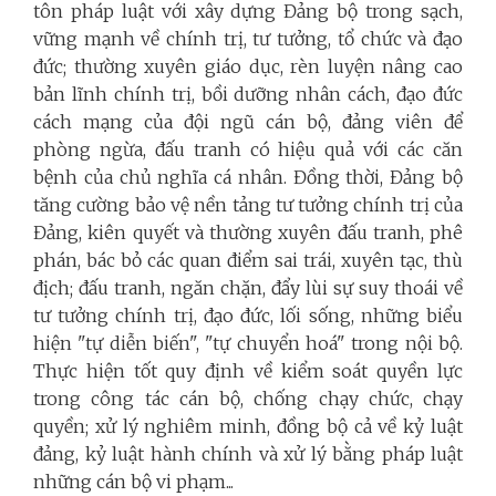
tôn pháp luật với xây dựng Đảng bộ trong sạch,
vững mạnh về chính trị, tư tưởng, tổ chức và đạo
đức; thường xuyên giáo dục, rèn luyện nâng cao
bản lĩnh chính trị, bồi dưỡng nhân cách, đạo đức
cách mạng của đội ngũ cán bộ, đảng viên để
phòng ngừa, đấu tranh có hiệu quả với các căn
bệnh của chủ nghĩa cá nhân. Đồng thời, Đảng bộ
tăng cường bảo vệ nền tảng tư tưởng chính trị của
Đảng, kiên quyết và thường xuyên đấu tranh, phê
phán, bác bỏ các quan điểm sai trái, xuyên tạc, thù
địch; đấu tranh, ngăn chặn, đẩy lùi sự suy thoái về
tư tưởng chính trị, đạo đức, lối sống, những biểu
hiện "tự diễn biến", "tự chuyển hoá" trong nội bộ.
Thực hiện tốt quy định về kiểm soát quyền lực
trong công tác cán bộ, chống chạy chức, chạy
quyền; xử lý nghiêm minh, đồng bộ cả về kỷ luật
đảng, kỷ luật hành chính và xử lý bằng pháp luật
những cán bộ vi phạm...