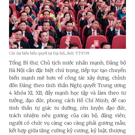
Các đại biểu biểu quyết tại Đại hội_Ảnh: TTXVN
Tổng Bí thư, Chủ tịch nước nhấn mạnh, Đảng bộ
Hà Nội cần đặc biệt chú trọng, tiếp tục tạo chuyển
biến mạnh mẽ hơn về công tác xây dựng, chỉnh
đốn Đảng theo tinh thần Nghị quyết Trung ương
4 khóa XI, XII; đẩy mạnh học tập và làm theo tư
tưởng, đạo đức, phong cách Hồ Chí Minh; đề cao
tinh thần tự giác tu dưỡng, rèn luyện đạo đức,
trách nhiệm nêu gương của cán bộ, đảng viên;
người có chức vụ càng cao càng phải gương mẫu;
kết hợp giữa tăng cường kỷ cương, kỷ luật, thượng