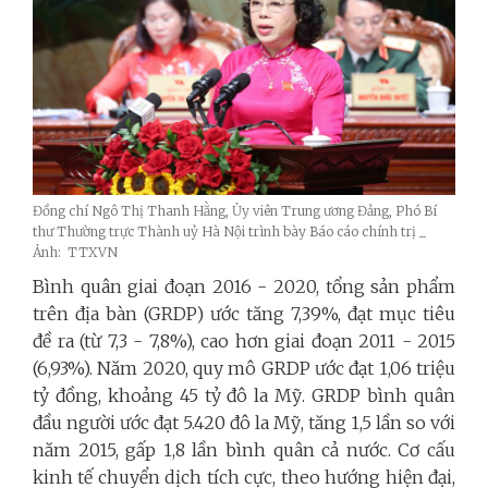
Đồng chí Ngô Thị Thanh Hằng, Ủy viên Trung ương Đảng, Phó Bí
thư Thường trực Thành uỷ Hà Nội trình bày Báo cáo chính trị _
Ảnh: TTXVN
Bình quân giai đoạn 2016 - 2020, tổng sản phẩm
trên địa bàn (GRDP) ước tăng 7,39%, đạt mục tiêu
đề ra (từ 7,3 - 7,8%), cao hơn giai đoạn 2011 - 2015
(6,93%). Năm 2020, quy mô GRDP ước đạt 1,06 triệu
tỷ đồng, khoảng 45 tỷ đô la Mỹ. GRDP bình quân
đầu người ước đạt 5.420 đô la Mỹ, tăng 1,5 lần so với
năm 2015, gấp 1,8 lần bình quân cả nước. Cơ cấu
kinh tế chuyển dịch tích cực, theo hướng hiện đại,