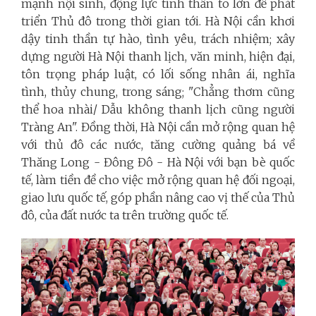
mạnh nội sinh, động lực tinh thần to lớn để phát
triển Thủ đô trong thời gian tới. Hà Nội cần khơi
dậy tinh thần tự hào, tình yêu, trách nhiệm; xây
dựng người Hà Nội thanh lịch, văn minh, hiện đại,
tôn trọng pháp luật, có lối sống nhân ái, nghĩa
tình, thủy chung, trong sáng; "Chẳng thơm cũng
thể hoa nhài/ Dẫu không thanh lịch cũng người
Tràng An". Đồng thời, Hà Nội cần mở rộng quan hệ
với thủ đô các nước, tăng cường quảng bá về
Thăng Long - Đông Đô - Hà Nội với bạn bè quốc
tế, làm tiền đề cho việc mở rộng quan hệ đối ngoại,
giao lưu quốc tế, góp phần nâng cao vị thế của Thủ
đô, của đất nước ta trên trường quốc tế.