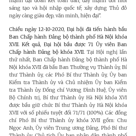
mạnh đại đoàn kết toàn dân; đẩy mạnh đổi mới
sáng tạo và hội nhập quốc tế; xây dựng Thủ đô
ngày càng giàu đẹp, văn minh, hiện đại".
Chiều ngày 12-10-2020, Đại hội đã tiến hành bầu
Ban Chấp hành Đảng bộ thành phố Hà Nội khóa
XVII. Kết quả, Đại hội bầu được 71 Ủy viên Ban
Chấp hành Đảng bộ khóa XVII.
Tại Hội nghị lần
thứ nhất, Ban Chấp hành Đảng bộ thành phố Hà
Nội khóa XVII đã bầu Ban Thường vụ Thành ủy, Bí
thư Thành ủy, các Phó Bí thư Thành ủy, Ủy ban
Kiểm tra Thành ủy và Chủ nhiệm Ủy ban Kiểm
tra Thành ủy. Đồng chí Vương Đình Huệ, Ủy viên
Bộ Chính trị, Bí thư Thành ủy Hà Nội khóa XVI
được bầu giữ chức Bí thư Thành ủy Hà Nội khóa
XVII với số phiếu tuyệt đối 71/71 (100%). Các đồng
chí Phó Bí thư Thành ủy khóa XVII gồm: Chu
Ngọc Anh, Ủy viên Trung ương Đảng, Phó Bí thư
Thành ủy, Chủ tịch Ủy ban nhân dân thành phố