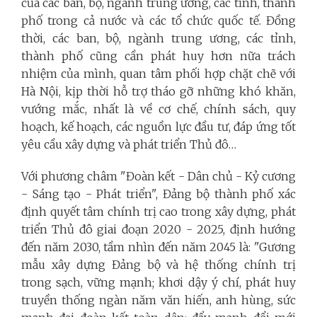
của các ban, bộ, ngành trung ương, các tỉnh, thành
phố trong cả nước và các tổ chức quốc tế. Đồng
thời, các ban, bộ, ngành trung ương, các tỉnh,
thành phố cũng cần phát huy hơn nữa trách
nhiệm của mình, quan tâm phối hợp chặt chẽ với
Hà Nội, kịp thời hỗ trợ tháo gỡ những khó khăn,
vướng mắc, nhất là về cơ chế, chính sách, quy
hoạch, kế hoạch, các nguồn lực đầu tư, đáp ứng tốt
yêu cầu xây dựng và phát triển Thủ đô…
Với phương châm "Đoàn kết - Dân chủ - Kỷ cương
- Sáng tạo - Phát triển", Đảng bộ thành phố xác
định quyết tâm chính trị cao trong xây dựng, phát
triển Thủ đô giai đoạn 2020 - 2025, định hướng
đến năm 2030, tầm nhìn đến năm 2045 là: "Gương
mẫu xây dựng Đảng bộ và hệ thống chính trị
trong sạch, vững mạnh; khơi dậy ý chí, phát huy
truyền thống ngàn năm văn hiến, anh hùng, sức