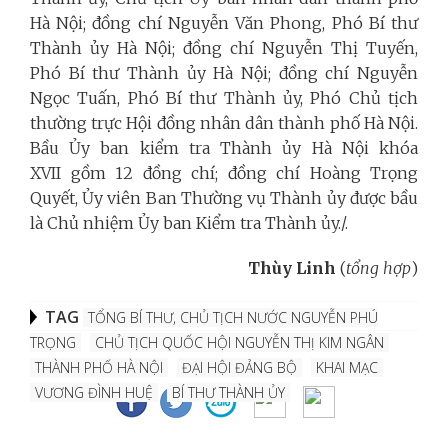
Hà Nội; đồng chí Nguyễn Văn Phong, Phó Bí thư
Thành ủy Hà Nội; đồng chí Nguyễn Thị Tuyến,
Phó Bí thư Thành ủy Hà Nội; đồng chí Nguyễn
Ngọc Tuấn, Phó Bí thư Thành ủy, Phó Chủ tịch
thường trực Hội đồng nhân dân thành phố Hà Nội.
Bầu Ủy ban kiểm tra Thành ủy Hà Nội khóa
XVII gồm 12 đồng chí; đồng chí Hoàng Trọng
Quyết, Ủy viên Ban Thường vụ Thành ủy được bầu
là Chủ nhiệm Ủy ban Kiểm tra Thành ủy./.
Thùy Linh
(
tổng hợp
)
TAG
TỔNG BÍ THƯ, CHỦ TỊCH NƯỚC NGUYỄN PHÚ
TRỌNG
CHỦ TỊCH QUỐC HỘI NGUYỄN THỊ KIM NGÂN
THÀNH PHỐ HÀ NỘI
ĐẠI HỘI ĐẢNG BỘ
KHAI MẠC
VƯƠNG ĐÌNH HUỆ
BÍ THƯ THÀNH ỦY