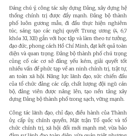
Đáng chú ý, công tác xây dựng Đảng, xây dựng hệ
thống chính trị được đẩy mạnh. Đảng bộ thành
phố luôn gương mẫu, đi đầu thực hiện nghiêm
túc, sáng tạo các nghị quyết Trung ương (4, 6,7
khóa XI, XII) gắn với học tập và làm theo tư tưởng,
đạo đức, phong cách Hồ Chí Minh, đạt kết quả toàn
diện và quan trọng. Đảng bộ thành phố chú trọng
củng cố các cơ sở đảng yếu kém, giải quyết tốt
nhiều vấn đề phức tạp về an ninh chính trị, trật tự,
an toàn xã hội. Năng lực lãnh đạo, sức chiến đấu
của tổ chức đảng các cấp, chất lượng đội ngũ cán
bộ, đảng viên được nâng lên, tạo nền tảng xây
dựng Đảng bộ thành phố trong sạch, vững mạnh.
Công tác lãnh đạo, chỉ đạo, điều hành của Thành
ủy, cấp ủy, chính quyền, Mặt trận Tổ quốc và tổ
chức chính trị, xã hội đổi mới mạnh mẽ, vừa bảo
đảm sự lãnh đạo toàn diện, vừa quán triệt phương