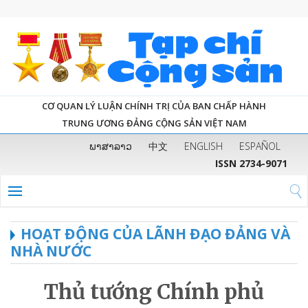
CƠ QUAN LÝ LUẬN CHÍNH TRỊ CỦA BAN CHẤP HÀNH
TRUNG ƯƠNG ĐẢNG CỘNG SẢN VIỆT NAM
ພາສາລາວ
中文
ENGLISH
ESPAÑOL
ISSN 2734-9071
HOẠT ĐỘNG CỦA LÃNH ĐẠO ĐẢNG VÀ
NHÀ NƯỚC
Thủ tướng Chính phủ