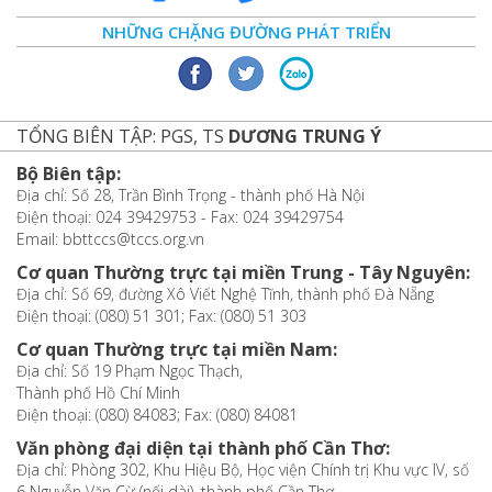
NHỮNG CHẶNG ĐƯỜNG PHÁT TRIỂN
TỔNG BIÊN TẬP: PGS, TS
DƯƠNG TRUNG Ý
Bộ Biên tập:
Địa chỉ: Số 28, Trần Bình Trọng - thành phố Hà Nội
Điện thoại: 024 39429753 - Fax: 024 39429754
Email: bbttccs@tccs.org.vn
Cơ quan Thường trực tại miền Trung - Tây Nguyên:
Địa chỉ: Số 69, đường Xô Viết Nghệ Tĩnh, thành phố Đà Nẵng
Điện thoại: (080) 51 301; Fax: (080) 51 303
Cơ quan Thường trực tại miền Nam:
Địa chỉ: Số 19 Phạm Ngọc Thạch,
Thành phố Hồ Chí Minh
Điện thoại: (080) 84083; Fax: (080) 84081
Văn phòng đại diện tại thành phố Cần Thơ:
Địa chỉ: Phòng 302, Khu Hiệu Bộ, Học viện Chính trị Khu vực IV, số
6 Nguyễn Văn Cừ (nối dài), thành phố Cần Thơ