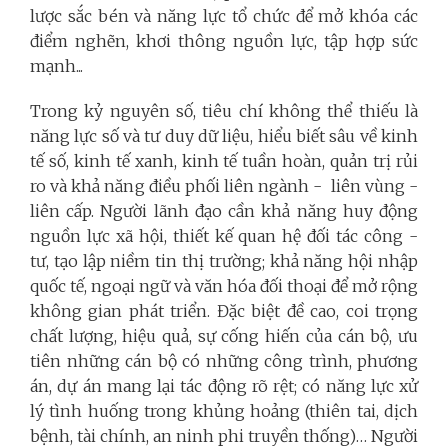
lược sắc bén và năng lực tổ chức để mở khóa các
điểm nghẽn, khơi thông nguồn lực, tập hợp sức
mạnh...
Trong kỷ nguyên số, tiêu chí không thể thiếu là
năng lực số và tư duy dữ liệu, hiểu biết sâu về kinh
tế số, kinh tế xanh, kinh tế tuần hoàn, quản trị rủi
ro và khả năng điều phối liên ngành - liên vùng -
liên cấp. Người lãnh đạo cần khả năng huy động
nguồn lực xã hội, thiết kế quan hệ đối tác công -
tư, tạo lập niềm tin thị trường; khả năng hội nhập
quốc tế, ngoại ngữ và văn hóa đối thoại để mở rộng
không gian phát triển. Đặc biệt đề cao, coi trọng
chất lượng, hiệu quả, sự cống hiến của cán bộ, ưu
tiên những cán bộ có những công trình, phương
án, dự án mang lại tác động rõ rệt; có năng lực xử
lý tình huống trong khủng hoảng (thiên tai, dịch
bệnh, tài chính, an ninh phi truyền thống)… Người