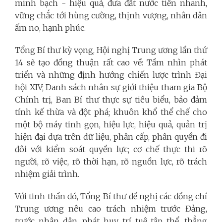
minh bạch - hiệu quả, đưa đất nước tiến nhanh,
vững chắc tới hùng cường, thịnh vượng, nhân dân
ấm no, hạnh phúc.
Tổng Bí thư kỳ vọng, Hội nghị Trung ương lần thứ
14 sẽ tạo đồng thuận rất cao về: Tầm nhìn phát
triển và những định hướng chiến lược trình Đại
hội XIV; Danh sách nhân sự giới thiệu tham gia Bộ
Chính trị, Ban Bí thư thực sự tiêu biểu, bảo đảm
tính kế thừa và đột phá; khuôn khổ thể chế cho
một bộ máy tinh gọn, hiệu lực, hiệu quả, quản trị
hiện đại dựa trên dữ liệu, phân cấp, phân quyền đi
đôi với kiểm soát quyền lực; cơ chế thực thi rõ
người, rõ việc, rõ thời hạn, rõ nguồn lực, rõ trách
nhiệm giải trình.
Với tinh thần đó, Tổng Bí thư đề nghị các đồng chí
Trung ương nêu cao trách nhiệm trước Đảng,
trước nhân dân, phát huy trí tuệ tập thể, thẳng