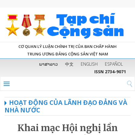
CƠ QUAN LÝ LUẬN CHÍNH TRỊ CỦA BAN CHẤP HÀNH
TRUNG ƯƠNG ĐẢNG CỘNG SẢN VIỆT NAM
ພາສາລາວ
中文
ENGLISH
ESPAÑOL
ISSN 2734-9071
HOẠT ĐỘNG CỦA LÃNH ĐẠO ĐẢNG VÀ
NHÀ NƯỚC
Khai mạc Hội nghị lần