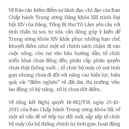
Về Báo cáo kiểm điểm sự lãnh đạo, chỉ đạo của Ban
Chấp hành Trung ương Đảng khóa XIII trình Đại
hội XIV của Đảng, Tổng Bí thư Tô Lâm yêu cầu với
tinh thần tự soi, tự sửa, cần đóng góp ý kiến để
Trung ương khóa XIV khắc phục những hạn chế,
khuyết điểm như: một số chính sách chậm đi vào
cuộc sống, còn nợ văn bản hướng dẫn, tổ chức
triển khai chưa đồng đều; phân cấp, phân quyền
chưa thật thông suốt…; tổ chức bộ máy có nơi tinh
gọn nhưng chưa đi đôi với nâng cao hiệu lực, hiệu
quả; các “điểm nghẽn” về đất đai, thị trường vốn,
lao động có kỹ năng... xử lý chưa dứt điểm...
Về tổng kết Nghị quyết 18-NQ/TW, ngày 25-10-
2017, của Ban Chấp hành Trung ương khóa XII, về
một số vấn đề về tiếp tục đổi mới, sắp xếp tổ chức
bộ máy của hệ thống chính trị tinh gọn, hoạt động