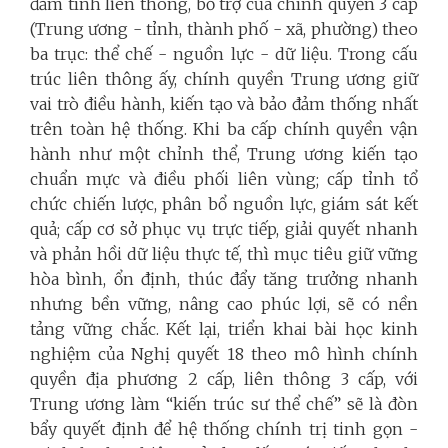
đảm tính liên thông, bổ trợ của chính quyền 3 cấp
(Trung ương - tỉnh, thành phố - xã, phường) theo
ba trục: thể chế - nguồn lực - dữ liệu. Trong cấu
trúc liên thông ấy, chính quyền Trung ương giữ
vai trò điều hành, kiến tạo và bảo đảm thống nhất
trên toàn hệ thống. Khi ba cấp chính quyền vận
hành như một chỉnh thể, Trung ương kiến tạo
chuẩn mực và điều phối liên vùng; cấp tỉnh tổ
chức chiến lược, phân bổ nguồn lực, giám sát kết
quả; cấp cơ sở phục vụ trực tiếp, giải quyết nhanh
và phản hồi dữ liệu thực tế, thì mục tiêu giữ vững
hòa bình, ổn định, thúc đẩy tăng trưởng nhanh
nhưng bền vững, nâng cao phúc lợi, sẽ có nền
tảng vững chắc. Kết lại, triển khai bài học kinh
nghiệm của Nghị quyết 18 theo mô hình chính
quyền địa phương 2 cấp, liên thông 3 cấp, với
Trung ương làm “kiến trúc sư thể chế” sẽ là đòn
bẩy quyết định để hệ thống chính trị tinh gọn -