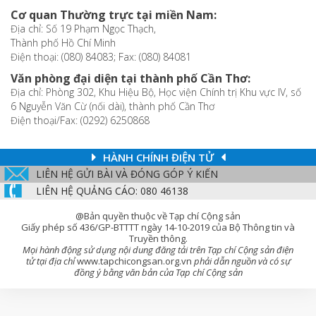
Cơ quan Thường trực tại miền Nam:
Địa chỉ: Số 19 Phạm Ngọc Thạch,
Thành phố Hồ Chí Minh
Điện thoại: (080) 84083; Fax: (080) 84081
Văn phòng đại diện tại thành phố Cần Thơ:
Địa chỉ: Phòng 302, Khu Hiệu Bộ, Học viện Chính trị Khu vực IV, số
6 Nguyễn Văn Cừ (nối dài), thành phố Cần Thơ
Điện thoại/Fax: (0292) 6250868
HÀNH CHÍNH ĐIỆN TỬ
LIÊN HỆ GỬI BÀI VÀ ĐÓNG GÓP Ý KIẾN
LIÊN HỆ QUẢNG CÁO: 080 46138
@Bản quyền thuộc về Tạp chí Cộng sản
Giấy phép số 436/GP-BTTTT ngày 14-10-2019 của Bộ Thông tin và
Truyền thông.
Mọi hành động sử dụng nội dung đăng tải trên Tạp chí Cộng sản điện
tử tại địa chỉ
www.tapchicongsan.org.vn
phải dẫn nguồn và có sự
đồng ý bằng văn bản của Tạp chí Cộng sản