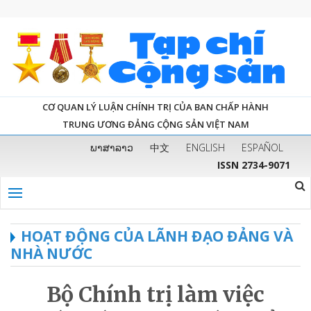
CƠ QUAN LÝ LUẬN CHÍNH TRỊ CỦA BAN CHẤP HÀNH
TRUNG ƯƠNG ĐẢNG CỘNG SẢN VIỆT NAM
ພາສາລາວ
中文
ENGLISH
ESPAÑOL
ISSN 2734-9071
HOẠT ĐỘNG CỦA LÃNH ĐẠO ĐẢNG VÀ
NHÀ NƯỚC
Bộ Chính trị làm việc