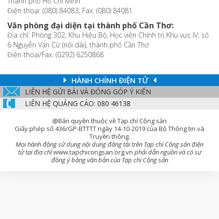
Thành phố Hồ Chí Minh
Điện thoại: (080) 84083; Fax: (080) 84081
Văn phòng đại diện tại thành phố Cần Thơ:
Địa chỉ: Phòng 302, Khu Hiệu Bộ, Học viện Chính trị Khu vực IV, số
6 Nguyễn Văn Cừ (nối dài), thành phố Cần Thơ
Điện thoại/Fax: (0292) 6250868
HÀNH CHÍNH ĐIỆN TỬ
LIÊN HỆ GỬI BÀI VÀ ĐÓNG GÓP Ý KIẾN
LIÊN HỆ QUẢNG CÁO: 080 46138
@Bản quyền thuộc về Tạp chí Cộng sản
Giấy phép số 436/GP-BTTTT ngày 14-10-2019 của Bộ Thông tin và
Truyền thông.
Mọi hành động sử dụng nội dung đăng tải trên Tạp chí Cộng sản điện
tử tại địa chỉ
www.tapchicongsan.org.vn
phải dẫn nguồn và có sự
đồng ý bằng văn bản của Tạp chí Cộng sản