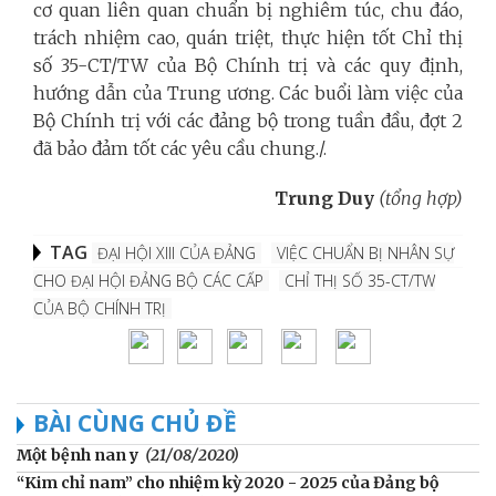
cơ quan liên quan chuẩn bị nghiêm túc, chu đáo,
trách nhiệm cao, quán triệt, thực hiện tốt Chỉ thị
số 35-CT/TW của Bộ Chính trị và các quy định,
hướng dẫn của Trung ương. Các buổi làm việc của
Bộ Chính trị với các đảng bộ trong tuần đầu, đợt 2
đã bảo đảm tốt các yêu cầu chung./.
Trung Duy
(tổng hợp)
TAG
ĐẠI HỘI XIII CỦA ĐẢNG
VIỆC CHUẨN BỊ NHÂN SỰ
CHO ĐẠI HỘI ĐẢNG BỘ CÁC CẤP
CHỈ THỊ SỐ 35-CT/TW
CỦA BỘ CHÍNH TRỊ
BÀI CÙNG CHỦ ĐỀ
Một bệnh nan y
(21/08/2020)
“Kim chỉ nam” cho nhiệm kỳ 2020 - 2025 của Đảng bộ