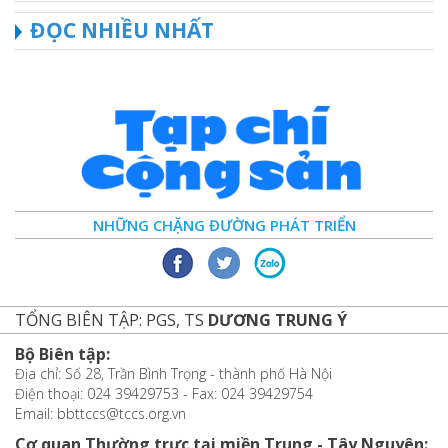
ĐỌC NHIỀU NHẤT
NHỮNG CHẶNG ĐƯỜNG PHÁT TRIỂN
TỔNG BIÊN TẬP: PGS, TS
DƯƠNG TRUNG Ý
Bộ Biên tập:
Địa chỉ: Số 28, Trần Bình Trọng - thành phố Hà Nội
Điện thoại: 024 39429753 - Fax: 024 39429754
Email: bbttccs@tccs.org.vn
Cơ quan Thường trực tại miền Trung - Tây Nguyên: