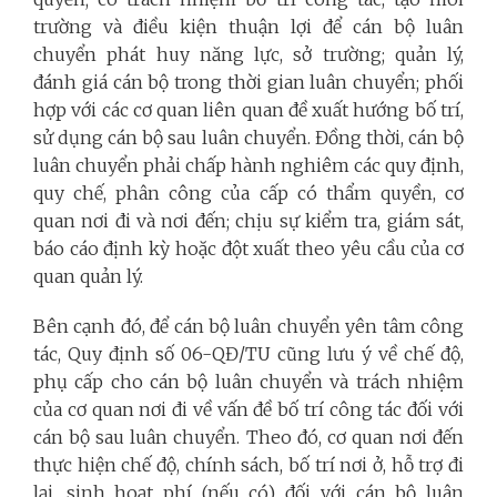
trường và điều kiện thuận lợi để cán bộ luân
chuyển phát huy năng lực, sở trường; quản lý,
đánh giá cán bộ trong thời gian luân chuyển; phối
hợp với các cơ quan liên quan đề xuất hướng bố trí,
sử dụng cán bộ sau luân chuyển. Đồng thời, cán bộ
luân chuyển phải chấp hành nghiêm các quy định,
quy chế, phân công của cấp có thẩm quyền, cơ
quan nơi đi và nơi đến; chịu sự kiểm tra, giám sát,
báo cáo định kỳ hoặc đột xuất theo yêu cầu của cơ
quan quản lý.
Bên cạnh đó, để cán bộ luân chuyển yên tâm công
tác, Quy định số 06-QĐ/TU cũng lưu ý về chế độ,
phụ cấp cho cán bộ luân chuyển và trách nhiệm
của cơ quan nơi đi về vấn đề bố trí công tác đối với
cán bộ sau luân chuyển. Theo đó, cơ quan nơi đến
thực hiện chế độ, chính sách, bố trí nơi ở, hỗ trợ đi
lại, sinh hoạt phí (nếu có) đối với cán bộ luân