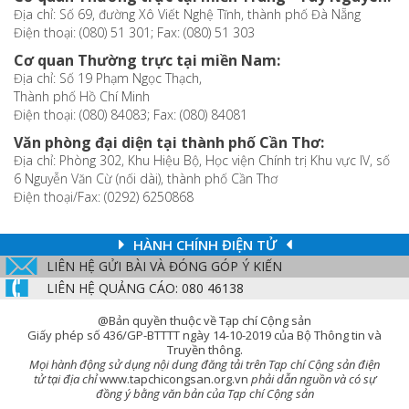
Địa chỉ: Số 69, đường Xô Viết Nghệ Tĩnh, thành phố Đà Nẵng
Điện thoại: (080) 51 301; Fax: (080) 51 303
Cơ quan Thường trực tại miền Nam:
Địa chỉ: Số 19 Phạm Ngọc Thạch,
Thành phố Hồ Chí Minh
Điện thoại: (080) 84083; Fax: (080) 84081
Văn phòng đại diện tại thành phố Cần Thơ:
Địa chỉ: Phòng 302, Khu Hiệu Bộ, Học viện Chính trị Khu vực IV, số
6 Nguyễn Văn Cừ (nối dài), thành phố Cần Thơ
Điện thoại/Fax: (0292) 6250868
HÀNH CHÍNH ĐIỆN TỬ
LIÊN HỆ GỬI BÀI VÀ ĐÓNG GÓP Ý KIẾN
LIÊN HỆ QUẢNG CÁO: 080 46138
@Bản quyền thuộc về Tạp chí Cộng sản
Giấy phép số 436/GP-BTTTT ngày 14-10-2019 của Bộ Thông tin và
Truyền thông.
Mọi hành động sử dụng nội dung đăng tải trên Tạp chí Cộng sản điện
tử tại địa chỉ
www.tapchicongsan.org.vn
phải dẫn nguồn và có sự
đồng ý bằng văn bản của Tạp chí Cộng sản