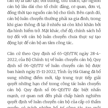
cán bộ là đào tạo, bồi dưỡng, thử thách, tạo nguồn
cán bộ lâu dài cho tổ chức đảng, cơ quan, đơn vị,
đồng thời tạo nguồn cán bộ cho tỉnh. Bên cạnh đó,
cán bộ luân chuyển thường phải xa gia đình, trong
khi giao thông đi lại ở nhiều xã còn khó khăn bởi
địa hình hiểm trở. Mặt khác, chế độ, chính sách hỗ
trợ đối với cán bộ luân chuyển chưa thực sự tạo
động lực để cán bộ an tâm công tác...
Căn cứ theo Quy định số 65-QĐ/TW, ngày 28-4-
2022, của Bộ Chính trị về luân chuyển cán bộ, Quy
định số 06-QĐ/TU về luân chuyển cán bộ được
ban hành ngày 15-11-2022, Tỉnh ủy Hà Giang đã bổ
sung những điểm mới, tập trung trực tiếp giải
quyết những hạn chế trong công tác luân chuyển
cán bộ. Quy định số 06-QĐ/TU đặc biệt nhấn
mạnh, cơ quan nơi đến phải chấp hành nghiêm
quyết định về luân chuyển cán bộ của cấp có thẩm
quyền; có trách nhiệm bố trí công tác, tạo môi