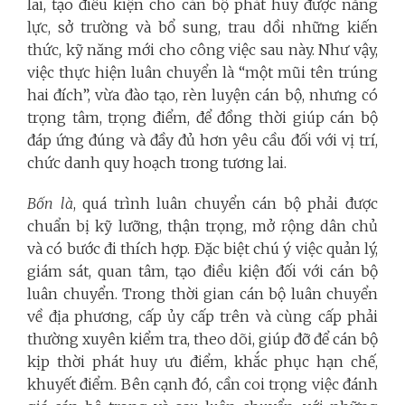
lai, tạo điều kiện cho cán bộ phát huy được năng
lực, sở trường và bổ sung, trau dồi những kiến
thức, kỹ năng mới cho công việc sau này. Như vậy,
việc thực hiện luân chuyển là “một mũi tên trúng
hai đích”, vừa đào tạo, rèn luyện cán bộ, nhưng có
trọng tâm, trọng điểm, để đồng thời giúp cán bộ
đáp ứng đúng và đầy đủ hơn yêu cầu đối với vị trí,
chức danh quy hoạch trong tương lai.
Bốn là
, quá trình luân chuyển cán bộ phải được
chuẩn bị kỹ lưỡng, thận trọng, mở rộng dân chủ
và có bước đi thích hợp. Đặc biệt chú ý việc quản lý,
giám sát, quan tâm, tạo điều kiện đối với cán bộ
luân chuyển. Trong thời gian cán bộ luân chuyển
về địa phương, cấp ủy cấp trên và cùng cấp phải
thường xuyên kiểm tra, theo dõi, giúp đỡ để cán bộ
kịp thời phát huy ưu điểm, khắc phục hạn chế,
khuyết điểm. Bên cạnh đó, cần coi trọng việc đánh