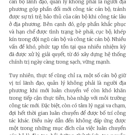
cán bộ lãnh đạo, quản lý không phải là người địa
phương góp phần đổi mới công tác cán bộ, tránh
được sự trì trệ, bảo thủ của cán bộ khi công tác lâu
ở địa phương. Bên cạnh đó, góp phần khắc phục
và hạn chế được tình trạng bè phái, cục bộ, khép
kín trong đội ngũ cán bộ và công tác cán bộ. Nhiều
vấn đề khó, phức tạp tồn tại qua nhiều nhiệm kỳ
đã được xử lý, giải quyết, từ đó xây dựng hệ thống
chính trị ngày càng trong sạch, vững mạnh.
Tuy nhiên, thực tế cũng chỉ ra, một số cán bộ giữ
vị trí lãnh đạo, quản lý không phải là người địa
phương khi mới luân chuyển về còn khó khăn
trong tiếp cận thực tiễn, hòa nhập với môi trường
công tác mới. Đặc biệt, còn có tâm lý ngại va chạm,
đợi hết thời gian luân chuyển để được bố trí công
tác khác. Điều này dẫn đến không đáp ứng được
một trong những mục đích của việc luân chuyển