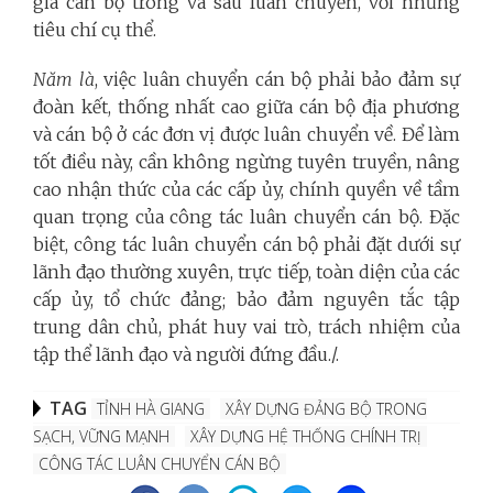
giá cán bộ trong và sau luân chuyển, với những
tiêu chí cụ thể.
Năm là
, việc luân chuyển cán bộ phải bảo đảm sự
đoàn kết, thống nhất cao giữa cán bộ địa phương
và cán bộ ở các đơn vị được luân chuyển về. Để làm
tốt điều này, cần không ngừng tuyên truyền, nâng
cao nhận thức của các cấp ủy, chính quyền về tầm
quan trọng của công tác luân chuyển cán bộ. Đặc
biệt, công tác luân chuyển cán bộ phải đặt dưới sự
lãnh đạo thường xuyên, trực tiếp, toàn diện của các
cấp ủy, tổ chức đảng; bảo đảm nguyên tắc tập
trung dân chủ, phát huy vai trò, trách nhiệm của
tập thể lãnh đạo và người đứng đầu./.
TAG
TỈNH HÀ GIANG
XÂY DỰNG ĐẢNG BỘ TRONG
SẠCH, VỮNG MẠNH
XÂY DỰNG HỆ THỐNG CHÍNH TRỊ
CÔNG TÁC LUÂN CHUYỂN CÁN BỘ