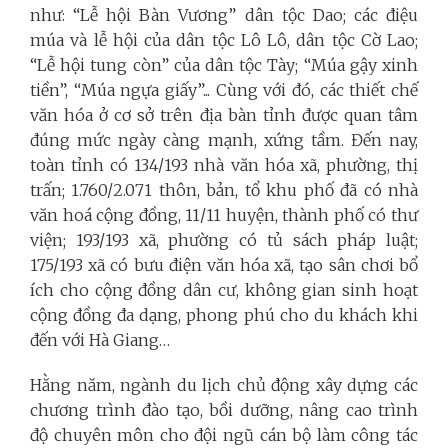
như: “Lễ hội Bàn Vương” dân tộc Dao; các điệu
múa và lễ hội của dân tộc Lô Lô, dân tộc Cờ Lao;
“Lễ hội tung còn” của dân tộc Tày; “Múa gậy xinh
tiền”, “Múa ngựa giấy”... Cùng với đó, các thiết chế
văn hóa ở cơ sở trên địa bàn tỉnh được quan tâm
đúng mức ngày càng mạnh, xứng tầm. Đến nay,
toàn tỉnh có 134/193 nhà văn hóa xã, phường, thị
trấn; 1.760/2.071 thôn, bản, tổ khu phố đã có nhà
văn hoá cộng đồng, 11/11 huyện, thành phố có thư
viện; 193/193 xã, phường có tủ sách pháp luật;
175/193 xã có bưu điện văn hóa xã, tạo sân chơi bổ
ích cho cộng đồng dân cư, không gian sinh hoạt
cộng đồng đa dạng, phong phú cho du khách khi
đến với Hà Giang…
Hằng năm, ngành du lịch chủ động xây dựng các
chương trình đào tạo, bồi dưỡng, nâng cao trình
độ chuyên môn cho đội ngũ cán bộ làm công tác