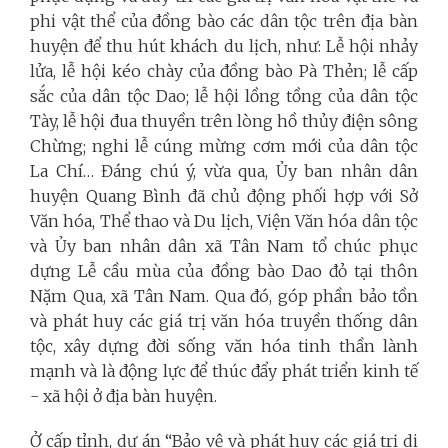
phi vật thể của đồng bào các dân tộc trên địa bàn
huyện để thu hút khách du lịch, như: Lễ hội nhảy
lửa, lễ hội kéo chày của đồng bào Pà Thẻn; lễ cấp
sắc của dân tộc Dao; lễ hội lồng tồng của dân tộc
Tày, lễ hội đua thuyền trên lòng hồ thủy điện sông
Chừng; nghi lễ cúng mừng cơm mới của dân tộc
La Chí… Đáng chú ý, vừa qua, Ủy ban nhân dân
huyện Quang Bình đã chủ động phối hợp với Sở
Văn hóa, Thể thao và Du lịch, Viện Văn hóa dân tộc
và Ủy ban nhân dân xã Tân Nam tổ chúc phục
dựng Lễ cầu mùa của đồng bào Dao đỏ tại thôn
Nặm Qua, xã Tân Nam. Qua đó, góp phần bảo tồn
và phát huy các giá trị văn hóa truyền thống dân
tộc, xây dựng đời sống văn hóa tinh thần lành
mạnh và là động lực để thúc đẩy phát triển kinh tế
- xã hội ở địa bàn huyện.
Ở cấp tỉnh, dự án “Bảo vệ và phát huy các giá trị di