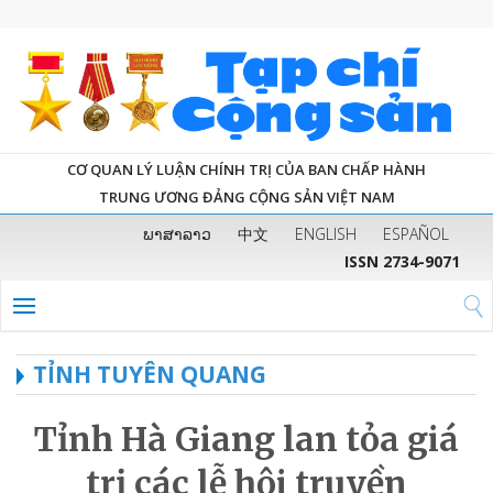
CƠ QUAN LÝ LUẬN CHÍNH TRỊ CỦA BAN CHẤP HÀNH
TRUNG ƯƠNG ĐẢNG CỘNG SẢN VIỆT NAM
ພາສາລາວ
中文
ENGLISH
ESPAÑOL
ISSN 2734-9071
TỈNH TUYÊN QUANG
Tỉnh Hà Giang lan tỏa giá
trị các lễ hội truyền