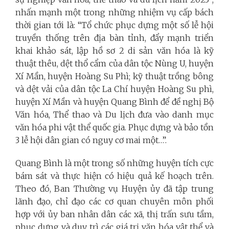
nhấn mạnh một trong những nhiệm vụ cấp bách
thời gian tới là: “Tổ chức phục dựng một số lễ hội
truyền thống trên địa bàn tỉnh, đẩy mạnh triển
khai khảo sát, lập hồ sơ 2 di sản văn hóa là kỹ
thuật thêu, dệt thổ cẩm của dân tộc Nùng U, huyện
Xí Mần, huyện Hoàng Su Phì; kỹ thuật trồng bông
và dệt vải của dân tộc La Chí huyện Hoàng Su phì,
huyện Xí Mần và huyện Quang Bình để đề nghị Bộ
Văn hóa, Thể thao và Du lịch đưa vào danh mục
văn hóa phi vật thể quốc gia. Phục dựng và bảo tồn
3 lễ hội dân gian có nguy cơ mai một…”.
Quang Bình là một trong số những huyện tích cực
bám sát và thực hiện có hiệu quả kế hoạch trên.
Theo đó, Ban Thường vụ Huyện ủy đã tập trung
lãnh đạo, chỉ đạo các cơ quan chuyên môn phối
hợp với ủy ban nhân dân các xã, thị trấn sưu tầm,
phục dựng và duy trì các giá trị văn hóa vật thể và