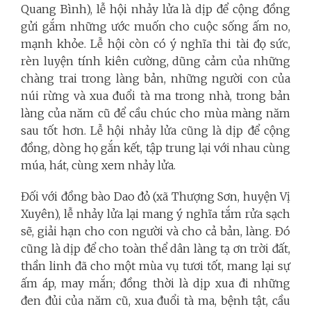
Quang Bình), lễ hội nhảy lửa là dịp để cộng đồng
gửi gắm những ước muốn cho cuộc sống ấm no,
mạnh khỏe. Lễ hội còn có ý nghĩa thi tài đọ sức,
rèn luyện tính kiên cường, dũng cảm của những
chàng trai trong làng bản, những người con của
núi rừng và xua đuổi tà ma trong nhà, trong bản
làng của năm cũ để cầu chúc cho mùa màng năm
sau tốt hơn. Lễ hội nhảy lửa cũng là dịp để cộng
đồng, dòng họ gắn kết, tập trung lại với nhau cùng
múa, hát, cùng xem nhảy lửa.
Đối với đồng bào Dao đỏ (xã Thượng Sơn, huyện Vị
Xuyên), lễ nhảy lửa lại mang ý nghĩa tắm rửa sạch
sẽ, giải hạn cho con người và cho cả bản, làng. Đó
cũng là dịp để cho toàn thể dân làng tạ ơn trời đất,
thần linh đã cho một mùa vụ tươi tốt, mang lại sự
ấm áp, may mắn; đồng thời là dịp xua đi những
đen đủi của năm cũ, xua đuổi tà ma, bệnh tật, cầu