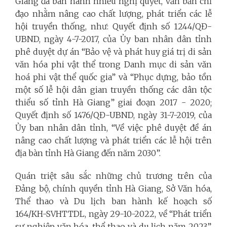
Giang đã ban hành nhiều nghị quyết, văn bản chỉ
đạo nhằm nâng cao chất lượng, phát triển các lễ
hội truyền thống, như: Quyết định số 1244/QĐ-
UBND, ngày 4-7-2017, của Ủy ban nhân dân tỉnh
phê duyệt dự án “Bảo vệ và phát huy giá trị di sản
văn hóa phi vật thể trong Danh mục di sản văn
hoá phi vật thể quốc gia” và “Phục dựng, bảo tồn
một số lễ hội dân gian truyền thống các dân tộc
thiểu số tỉnh Hà Giang” giai đoạn 2017 - 2020;
Quyết định số 1476/QĐ-UBND, ngày 31-7-2019, của
Ủy ban nhân dân tỉnh, “Về việc phê duyệt đề án
nâng cao chất lượng và phát triển các lễ hội trên
địa bàn tỉnh Hà Giang đến năm 2030”.
Quán triệt sâu sắc những chủ trương trên của
Đảng bộ, chính quyền tỉnh Hà Giang, Sở Văn hóa,
Thể thao và Du lịch ban hành kế hoạch số
164/KH-SVHTTDL, ngày 29-10-2022, về “Phát triển
sự nghiệp văn hóa, thể thao và du lịch năm 2023”,