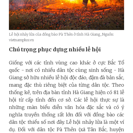
Lễ hội nhảy lửa của đồng bào Pà Thẻn ở tỉnh Hà Giang_Nguồn:
vietnamplus.vn
Chú trọng phục dựng nhiều lễ hội
Giống với các tỉnh vùng cao khác ở cực Bắc Tổ
quốc - nơi có nhiều dân tộc cùng sinh sống - Hà
Giang sở hữu nhiều lễ hội độc đáo, đậm đà bản sắc,
mang đặc thù riêng biệt của từng dân tộc. Theo
thống kê, trên địa bàn tỉnh Hà Giang hiện có 81 lễ
hội từ cấp tỉnh đến cơ sở. Các lễ hội thực sự là
những màn biểu diễn văn hóa đặc sắc và có ý
nghĩa truyền thống rất lớn đối với đồng bào các
dân tộc thiểu số nơi đây. Lễ hội nhảy lửa là một ví
dụ. Đối với dân tộc Pà Thẻn (xã Tân Bắc, huyện