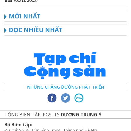
mới
(02/11/2025)
MỚI NHẤT
ĐỌC NHIỀU NHẤT
NHỮNG CHẶNG ĐƯỜNG PHÁT TRIỂN
TỔNG BIÊN TẬP: PGS, TS
DƯƠNG TRUNG Ý
Bộ Biên tập:
Địa chỉ: Số 28, Trần Bình Trọng - thành phố Hà Nội