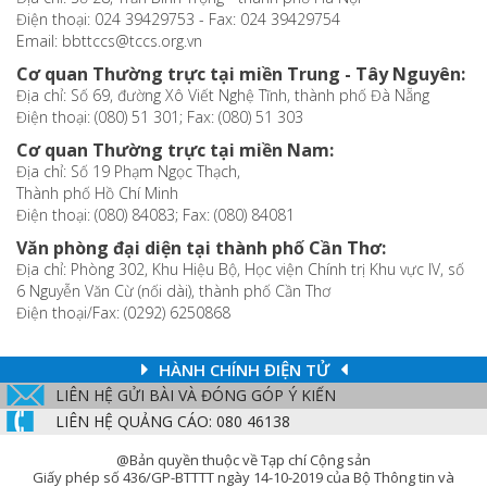
Điện thoại: 024 39429753 - Fax: 024 39429754
Email: bbttccs@tccs.org.vn
Cơ quan Thường trực tại miền Trung - Tây Nguyên:
Địa chỉ: Số 69, đường Xô Viết Nghệ Tĩnh, thành phố Đà Nẵng
Điện thoại: (080) 51 301; Fax: (080) 51 303
Cơ quan Thường trực tại miền Nam:
Địa chỉ: Số 19 Phạm Ngọc Thạch,
Thành phố Hồ Chí Minh
Điện thoại: (080) 84083; Fax: (080) 84081
Văn phòng đại diện tại thành phố Cần Thơ:
Địa chỉ: Phòng 302, Khu Hiệu Bộ, Học viện Chính trị Khu vực IV, số
6 Nguyễn Văn Cừ (nối dài), thành phố Cần Thơ
Điện thoại/Fax: (0292) 6250868
HÀNH CHÍNH ĐIỆN TỬ
LIÊN HỆ GỬI BÀI VÀ ĐÓNG GÓP Ý KIẾN
LIÊN HỆ QUẢNG CÁO: 080 46138
@Bản quyền thuộc về Tạp chí Cộng sản
Giấy phép số 436/GP-BTTTT ngày 14-10-2019 của Bộ Thông tin và