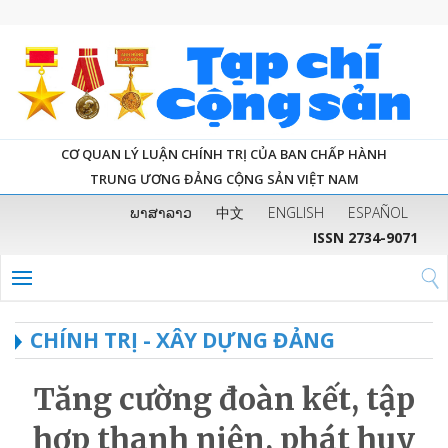
CƠ QUAN LÝ LUẬN CHÍNH TRỊ CỦA BAN CHẤP HÀNH
TRUNG ƯƠNG ĐẢNG CỘNG SẢN VIỆT NAM
ພາສາລາວ
中文
ENGLISH
ESPAÑOL
ISSN 2734-9071
CHÍNH TRỊ - XÂY DỰNG ĐẢNG
Tăng cường đoàn kết, tập
hợp thanh niên, phát huy