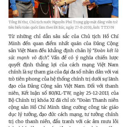
Tổng Bí thư, Chủ tịch nước Nguyễn Phú Trọng gặp mặt đảng viên trẻ
tiêu biểu toàn quốc làm theo lời Bác, ngày 27-8-2019_Ảnh: TTXVN
Từ những chỉ dẫn sâu sắc của Chủ tịch Hồ Chí
Minh đến quan điểm nhất quán của Đảng Cộng
sản Việt Nam đều khẳng định chân lý
“Đoàn kết là
sức mạnh vô địch”.
Vấn đề có ý nghĩa chiến lược
quyết định thắng lợi của cách mạng Việt Nam
chính là sự tham gia của đại đa số nhân dân với vai
trò tiên phong của hệ thống chính trị dưới sự lãnh
đạo của Đảng Cộng sản Việt Nam. Đối với thanh
niên, Kết luận số 80/KL-TW, ngày 25-12-2013, của
Bộ Chính trị khóa XI đã chỉ rõ
:
“Đoàn Thanh niên
cộng sản Hồ Chí Minh tăng cường công tác giáo
dục lý tưởng, đạo đức cách mạng, tư tưởng chính
trị cho thanh niên, đấu tranh với các âm mưu lôi