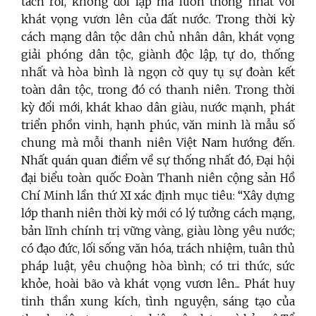
tách rời, không đối lập mà luôn thống nhất với
khát vọng vươn lên của đất nước. Trong thời kỳ
cách mạng dân tộc dân chủ nhân dân, khát vọng
giải phóng dân tộc, giành độc lập, tự do, thống
nhất và hòa bình là ngọn cờ quy tụ sự đoàn kết
toàn dân tộc, trong đó có thanh niên. Trong thời
kỳ đổi mới, khát khao dân giàu, nước mạnh, phát
triển phồn vinh, hạnh phúc, văn minh là mẫu số
chung mà mỗi thanh niên Việt Nam hướng đến.
Nhất quán quan điểm về sự thống nhất đó, Đại hội
đại biểu toàn quốc Đoàn Thanh niên cộng sản Hồ
Chí Minh lần thứ XI xác định mục tiêu: “Xây dựng
lớp thanh niên thời kỳ mới có lý tưởng cách mạng,
bản lĩnh chính trị vững vàng, giàu lòng yêu nước;
có đạo đức, lối sống văn hóa, trách nhiệm, tuân thủ
pháp luật, yêu chuộng hòa bình; có tri thức, sức
khỏe, hoài bão và khát vọng vươn lên... Phát huy
tinh thần xung kích, tình nguyện, sáng tạo của