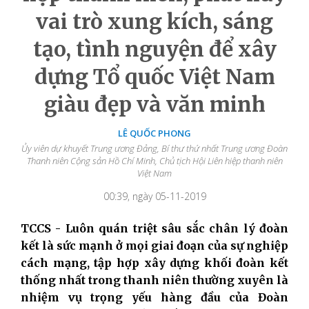
vai trò xung kích, sáng
tạo, tình nguyện để xây
dựng Tổ quốc Việt Nam
giàu đẹp và văn minh
LÊ QUỐC PHONG
Ủy viên dự khuyết Trung ương Đảng, Bí thư thứ nhất Trung ương Đoàn
Thanh niên Cộng sản Hồ Chí Minh, Chủ tịch Hội Liên hiệp thanh niên
Việt Nam
00:39, ngày 05-11-2019
TCCS - Luôn quán triệt sâu sắc chân lý đoàn
kết là sức mạnh ở mọi giai đoạn của sự nghiệp
cách mạng, tập hợp xây dựng khối đoàn kết
thống nhất trong thanh niên thường xuyên là
nhiệm vụ trọng yếu hàng đầu của Đoàn