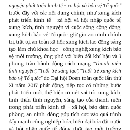
nguyện phát triển kinh tế - xã hội và bảo vệ Tổ quốc”
trước đây với các nội dung chính, như xung kích
phát triển kinh tế - xã hội và hội nhập quốc tế;
xung kích, tình nguyện vì cuộc sống cộng đồng;
xung kích bảo vệ Tổ quốc, giữ gìn an ninh chính
trị, trật tự, an toàn xã hội; xung kích lao động sáng
tạo, làm chủ khoa học - công nghệ; xung kích bảo
vệ môi trường, ứng phó với biến đổi khí hậu và 3
phong trào hành động cách mạng
“Thanh niên
tình nguyện”, “Tuổi trẻ sáng tạo”, “Tuổi trẻ xung kích
bảo vệ Tổ quốc”
do Đại hội Đoàn toàn quốc lần thứ
XI năm 2017 phát động, tiếp tục có những bước
phát triển mới, thể hiện rõ nét vai trò xung kích,
tinh thần tình nguyện, sáng tạo của thanh niên
trong phát triển kinh tế - xã hội, bảo đảm quốc
phòng, an ninh, đóng góp tích cực vào quá trình
đẩy mạnh công nghiệp hóa, hiện đại hóa đất nước
và hội nhập quốc tế; đồng thời, tạo môi trường