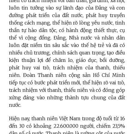
niên có trách nhiệm với bản thân, gia đình, xã hội,
luôn tin tưởng vào sự lãnh đạo của Đảng và con
đường phát triển của đất nước, phát huy truyền
thống cách mạng, thể hiện rõ lòng yêu nước, tinh
thần tự hào dân tộc, có hành động thiết thực, cụ
thể vì cộng đồng. Đảng, Nhà nước và nhân dân
luôn đặt niềm tin sâu sắc vào thế hệ trẻ và đã có
nhiều chủ trương, chính sách quan trọng, tạo điều
kiện thuận lợi để chăm lo, giáo dục, bồi dưỡng,
phát huy vai trò, trách nhiệm của thanh, thiếu
niên. Đoàn Thanh niên cộng sản Hồ Chí Minh
tiếp tục có bước phát triển mới, thể hiện rõ vai trò,
trách nhiệm với thanh, thiếu niên và có đóng góp
xứng đáng vào những thành tựu chung của đất
nước.
Hiện nay, thanh niên Việt Nam trong độ tuổi từ 16
đến 30 có khoảng 22.600.000 người, chiếm 23,5%
dân số cả nước. Thanh niên là rường cột của nước