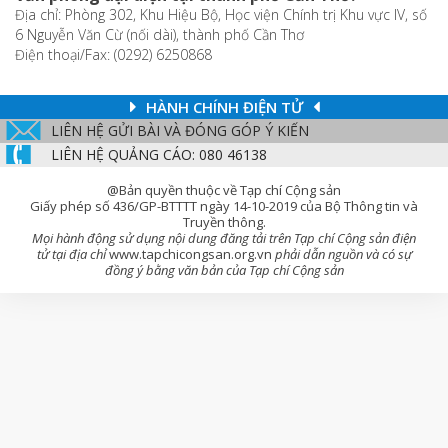
Địa chỉ: Phòng 302, Khu Hiệu Bộ, Học viện Chính trị Khu vực IV, số
6 Nguyễn Văn Cừ (nối dài), thành phố Cần Thơ
Điện thoại/Fax: (0292) 6250868
HÀNH CHÍNH ĐIỆN TỬ
LIÊN HỆ GỬI BÀI VÀ ĐÓNG GÓP Ý KIẾN
LIÊN HỆ QUẢNG CÁO: 080 46138
@Bản quyền thuộc về Tạp chí Cộng sản
Giấy phép số 436/GP-BTTTT ngày 14-10-2019 của Bộ Thông tin và
Truyền thông.
Mọi hành động sử dụng nội dung đăng tải trên Tạp chí Cộng sản điện
tử tại địa chỉ
www.tapchicongsan.org.vn
phải dẫn nguồn và có sự
đồng ý bằng văn bản của Tạp chí Cộng sản