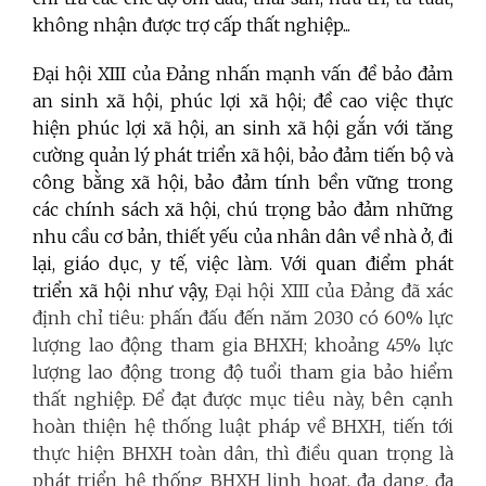
không nhận được trợ cấp thất nghiệp...
Đại hội XIII của Đảng nhấn mạnh vấn đề bảo đảm
an sinh xã hội, phúc lợi xã hội; đề cao việc thực
hiện phúc lợi xã hội, an sinh xã hội gắn với tăng
cường quản lý phát triển xã hội, bảo đảm tiến bộ và
công bằng xã hội, bảo đảm tính bền vững trong
các chính sách xã hội, chú trọng bảo đảm những
nhu cầu cơ bản, thiết yếu của nhân dân về nhà ở, đi
lại, giáo dục, y tế, việc làm. Với quan điểm phát
triển xã hội như vậy,
Đại hội XIII của Đảng đã xác
định chỉ tiêu: phấn đấu đến năm 2030 có 60% lực
lượng lao động tham gia BHXH; khoảng 45% lực
lượng lao động trong độ tuổi tham gia bảo hiểm
thất nghiệp. Để đạt được mục tiêu này, bên cạnh
hoàn thiện hệ thống luật pháp về BHXH, tiến tới
thực hiện BHXH toàn dân, thì điều quan trọng là
phát triển hệ thống BHXH linh hoạt, đa dạng, đa