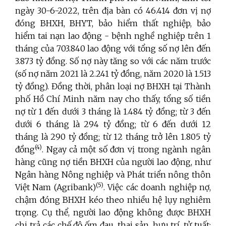
ngày 30-6-2022, trên địa bàn có 46.414 đơn vị nợ
đóng BHXH, BHYT, bảo hiểm thất nghiệp, bảo
hiểm tai nạn lao động - bệnh nghề nghiệp trên 1
tháng của 703.840 lao động với tổng số nợ lên đến
3.873 tỷ đồng. Số nợ này tăng so với các năm trước
(số nợ năm 2021 là 2.241 tỷ đồng, năm 2020 là 1.513
tỷ đồng). Đồng thời, phân loại nợ BHXH tại Thành
phố Hồ Chí Minh năm nay cho thấy, tổng số tiền
nợ từ 1 đến dưới 3 tháng là 1.484 tỷ đồng; từ 3 đến
dưới 6 tháng là 294 tỷ đồng; từ 6 đến dưới 12
tháng là 290 tỷ đồng; từ 12 tháng trở lên 1.805 tỷ
(4)
đồng
. Ngay cả một số đơn vị trong ngành ngân
hàng cũng nợ tiền BHXH của người lao động, như
Ngân hàng Nông nghiệp và Phát triển nông thôn
(5)
Việt Nam (Agribank)
. Việc các doanh nghiệp nợ,
chậm đóng BHXH kéo theo nhiều hệ lụy nghiêm
trọng. Cụ thể, người lao động không được BHXH
chi trả các chế độ ốm đau, thai sản, hưu trí, tử tuất;