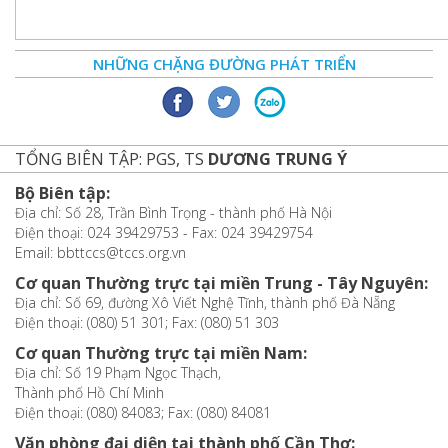
NHỮNG CHẶNG ĐƯỜNG PHÁT TRIỂN
TỔNG BIÊN TẬP: PGS, TS
DƯƠNG TRUNG Ý
Bộ Biên tập:
Địa chỉ: Số 28, Trần Bình Trọng - thành phố Hà Nội
Điện thoại: 024 39429753 - Fax: 024 39429754
Email: bbttccs@tccs.org.vn
Cơ quan Thường trực tại miền Trung - Tây Nguyên:
Địa chỉ: Số 69, đường Xô Viết Nghệ Tĩnh, thành phố Đà Nẵng
Điện thoại: (080) 51 301; Fax: (080) 51 303
Cơ quan Thường trực tại miền Nam:
Địa chỉ: Số 19 Phạm Ngọc Thạch,
Thành phố Hồ Chí Minh
Điện thoại: (080) 84083; Fax: (080) 84081
Văn phòng đại diện tại thành phố Cần Thơ: