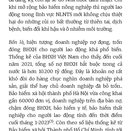
khi mở rộng bảo hiểm nông nghiệp thì người lao
động trong lĩnh vực NLNTS mới không chịu thiệt
hại do những rủi ro bất thường từ thiên tai, dịch
bệnh, biến đổi khí hậu và ô nhiễm môi trường.
Bốn là,
hiện tượng doanh nghiệp nợ đọng, trốn
đóng BHXH cho người lao động khá phổ biến.
Thống kê của BHXH Việt Nam cho thấy, đến cuối
năm 2021, tổng số nợ BHXH bắt buộc trong cả
nước là hơn 10.200 tỷ đồng. Đây là khoản nợ rất
khó đòi do hàng chục nghìn doanh nghiệp phá
sản, giải thể hay chủ doanh nghiệp đã bỏ trốn...
Bảo hiểm xã hội thành phố Hà Nội vừa công khai
gần 60.000 đơn vị, doanh nghiệp trên địa bàn nợ,
chậm đóng BHXH, bảo hiểm y tế, bảo hiểm thất
nghiệp cho người lao động tính đến thời điểm
(3)
cuối tháng 1-2023
. Còn theo số liệu thống kê từ
Bảo hiểm xã hội Thành phố Hồ Chí Minh, tính tới