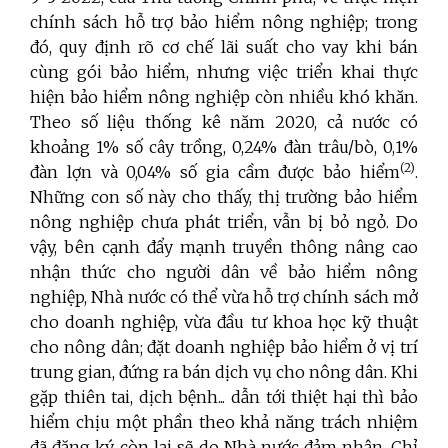
chính sách hỗ trợ bảo hiểm nông nghiệp; trong
đó, quy định rõ cơ chế lãi suất cho vay khi bán
cùng gói bảo hiểm, nhưng việc triển khai thực
hiện bảo hiểm nông nghiệp còn nhiều khó khăn.
Theo số liệu thống kê năm 2020, cả nước có
khoảng 1% số cây trồng, 0,24% đàn trâu/bò, 0,1%
(2)
đàn lợn và 0,04% số gia cầm được bảo hiểm
.
Những con số này cho thấy, thị trường bảo hiểm
nông nghiệp chưa phát triển, vẫn bị bỏ ngỏ. Do
vậy, bên cạnh đẩy mạnh truyền thông nâng cao
nhận thức cho người dân về bảo hiểm nông
nghiệp, Nhà nước có thể vừa hỗ trợ chính sách mở
cho doanh nghiệp, vừa đầu tư khoa học kỹ thuật
cho nông dân; đặt doanh nghiệp bảo hiểm ở vị trí
trung gian, đứng ra bán dịch vụ cho nông dân. Khi
gặp thiên tai, dịch bệnh... dẫn tới thiệt hại thì bảo
hiểm chịu một phần theo khả năng trách nhiệm
đã đăng ký, còn lại sẽ do Nhà nước đảm nhận. Chỉ