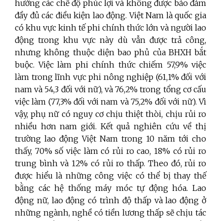
hưởng các chế độ phúc lợi và không được bảo đảm
đầy đủ các điều kiện lao động.
Việt Nam là quốc gia
có khu vực kinh tế phi chính thức lớn và người lao
động trong khu vực này dù vẫn được trả công,
nhưng không thuộc diện bao phủ của BHXH bắt
buộc. Việc làm phi chính thức chiếm 57,9% việc
làm trong lĩnh vực phi nông nghiệp (61,1% đối với
nam và 54,3 đối với nữ), và 76,2% trong tổng cơ cấu
việc làm (77,3% đối với nam và 75,2% đối với nữ). Vì
vậy, phụ nữ có nguy cơ chịu thiệt thòi, chịu rủi ro
nhiều hơn nam giới. Kết quả nghiên cứu về thị
trường lao động Việt Nam trong 10 năm tới cho
thấy, 70% số việc làm có rủi ro cao, 18% có rủi ro
trung bình và 12% có rủi ro thấp. Theo đó, rủi ro
được hiểu là những công việc có thể bị thay thế
bằng các hệ thống máy móc tự động hóa. Lao
động nữ, lao động có trình độ thấp và lao động ở
những ngành, nghề có tiền lương thấp sẽ chịu tác