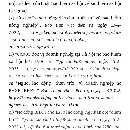
một số điều của Luật Bảo hiểm xã hội về bảo hiểm xã hội
tự nguyện
(2) Hà Anh: “Vì sao nông dân chưa mặn mà với bảo hiểm
nông nghiệp?”,
Báo Dân Việt điện tử,
ngày 10-4-
2022,
https://thegioitiepthi.danviet.vn/vi-sao-nong-dan-
chua-man-ma-voi-bao-hiem-nong-nghiep-
20220410060859597.htm
(3) “60.000 đơn vị, doanh nghiệp tại Hà Nội nợ bảo hiểm
xã hội hơn 1.500 tỷ”,
Tạp chí VnEconomy
, ngày 16-2-
2023,
https://vneconomy.vn/60-000-don-vi-doanh-nghiep-
tai-ha-noi-no-bao-hiem-xa-hoi-hon-1-500-ty.htm
(4) “Người lao động “than trời” vì doanh nghiệp nợ
BHXH, BHYT...”;
Báo Thanh Niên điện tử,
ngày 5-8-2022,
https://thanhnien.vn/nguoi-lao-dong-than-troi-vi-doanh-
nghiep-no-bhxh-bhyt-1851485031.htm
(5) “Nợ đóng BHXH cho 1.250 lao động, Agribank bị “điểm
tên””,
Tạp chí Sở hữu trí tuệ & Sáng tạo điện tử,
ngày 16-2-
2023,
https://sohuutritue.net.vn/no-dong-bhxh-cho-1250-lao-