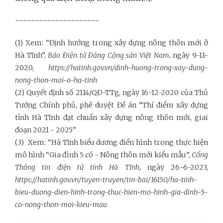
---------------------
(1) Xem: “Định hướng trong xây dựng nông thôn mới ở
Hà Tĩnh”,
Báo Điện tử Đảng Cộng sản Việt Nam
, ngày 9-11-
2020,
https://hatinh.gov.vn/dinh-huong-trong-xay-dung-
nong-thon-moi-o-ha-tinh
(2) Quyết định số 2114/QĐ-TTg, ngày 16-12-2020 của Thủ
Tướng Chính phủ, phê duyệt Đề án “Thí điểm xây dựng
tỉnh Hà Tĩnh đạt chuẩn xây dựng nông thôn mới, giai
đoạn 2021 - 2025”
(3) Xem: “Hà Tĩnh biểu dương điển hình trong thực hiện
mô hình “Gia đình 5 có - Nông thôn mới kiểu mẫu”,
Cổng
Thông tin điện tử tỉnh Hà Tĩnh
, ngày 26-6-2023,
https://hatinh.gov.vn/tuyen-truyen/tin-bai/16150/ha-tinh-
bieu-duong-dien-hinh-trong-thuc-hien-mo-hinh-gia-dinh-5-
co-nong-thon-moi-kieu-mau