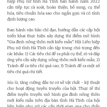
hiệp Phụ nữ tỉnh Hà Tĩnh ban hành năm 2022
cần tiếp tục rà soát, hoàn thiện, bổ sung, cụ thể
hóa, tiêu chuẩn hóa sao cho ngắn gọn và có tính
định lượng cao.
Ban hành văn bản chỉ đạo, hướng dẫn các cấp hội
triển khai thực hiện xây dựng thí điểm mô hình
“Gia đình nông thôn mới kiểu mẫu”. Hội Liên hiệp
Phụ nữ tỉnh Hà Tĩnh cần tập trung chú trọng đến
các khâu: 1) Các tiêu chí đề ra phải cụ thể, rõ và đáp
ứng yêu cầu xây dựng nông thôn mới kiểu mẫu; 2)
Tránh đề ra tiêu chí quá cao; 3) Tránh đề ra một số
tiêu chí quá chi tiết.
Sáu là
, tăng cường đầu tư cơ sở vật chất - kỹ thuật
cho hoạt động tuyên truyền của hội. Thực tế thí
điểm tuyên truyền mô hình gia đình nông thôn
mới kiểu mẫu trên địa bàn tỉnh Hà Tĩnh của hội
liên hiệp phụ nữ các cấp thời gian qua cho thấy,