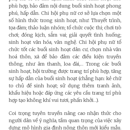
phù hợp, bảo đảm nội dung buổi sinh hoạt phong
phú, hấp dẫn. Chi hội phụ nữ cơ sở lựa chọn một
số hình thức trong sinh hoạt, như: Thuyết trình,
tọa đàm; thảo luận nhóm; tổ chức cuộc thi; chơi trò
chơi; đóng kịch, sắm vai; giải quyết tình huống;
sinh hoạt văn hóa, văn nghệ. Chi hội phụ nữ tổ
chức tốt các buổi sinh hoạt dân cư, chọn nhà văn
hoá thôn, xã để bảo đảm các điều kiện truyền
thông, như âm thanh, loa đài,… Trong các buổi
sinh hoạt, hội trường được trang trí phù hợp, tăng
sự hấp dẫn của buổi sinh hoạt (chẳng hạn: kẻ chữ
to chủ đề sinh hoạt; sử dụng thêm tranh ảnh,
khẩu hiệu hoặc đáp ứng các yêu cầu trang trí phù
hợp tạo không khí vui tươi, phấn khởi…).
Coi trọng tuyên truyền nâng cao nhận thức cho
người dân về ý nghĩa, tầm quan trọng của việc xây
dựng mô hình gia đình nông thôn mới kiểu mẫu.