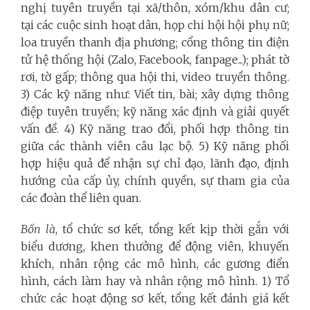
nghị tuyên truyền tại xã/thôn, xóm/khu dân cư;
tại các cuộc sinh hoạt dân, họp chi hội hội phụ nữ;
loa truyền thanh địa phương; cổng thông tin điện
tử hệ thống hội (Zalo, Facebook, fanpage...); phát tờ
rơi, tờ gấp; thông qua hội thi, video truyền thông.
3) Các kỹ năng như: Viết tin, bài; xây dựng thông
điệp tuyên truyền; kỹ năng xác định và giải quyết
vấn đề. 4) Kỹ năng trao đổi, phối hợp thông tin
giữa các thành viên câu lạc bộ. 5) Kỹ năng phối
hợp hiệu quả để nhận sự chỉ đạo, lãnh đạo, định
hướng của cấp ủy, chính quyền, sự tham gia của
các đoàn thể liên quan.
Bốn là
, tổ chức sơ kết, tổng kết kịp thời gắn với
biểu dương, khen thưởng để động viên, khuyến
khích, nhân rộng các mô hình, các gương điển
hình, cách làm hay và nhân rộng mô hình. 1) Tổ
chức các hoạt động sơ kết, tổng kết đánh giá kết