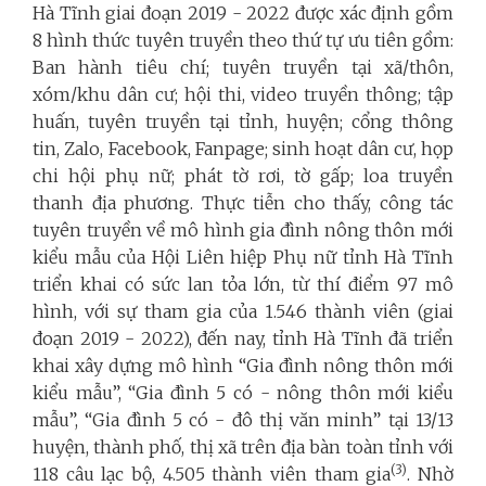
Hà Tĩnh giai đoạn 2019 - 2022 được xác định gồm
8 hình thức tuyên truyền theo thứ tự ưu tiên gồm:
Ban hành tiêu chí; tuyên truyền tại xã/thôn,
xóm/khu dân cư; hội thi, video truyền thông; tập
huấn, tuyên truyền tại tỉnh, huyện; cổng thông
tin, Zalo, Facebook, Fanpage; sinh hoạt dân cư, họp
chi hội phụ nữ; phát tờ rơi, tờ gấp; loa truyền
thanh địa phương. Thực tiễn cho thấy, công tác
tuyên truyền về mô hình gia đình nông thôn mới
kiểu mẫu của Hội Liên hiệp Phụ nữ tỉnh Hà Tĩnh
triển khai có sức lan tỏa lớn, từ thí điểm 97 mô
hình, với sự tham gia của 1.546 thành viên (giai
đoạn 2019 - 2022), đến nay, tỉnh Hà Tĩnh đã triển
khai xây dựng mô hình “Gia đình nông thôn mới
kiểu mẫu”, “Gia đình 5 có - nông thôn mới kiểu
mẫu”, “Gia đình 5 có - đô thị văn minh” tại 13/13
huyện, thành phố, thị xã trên địa bàn toàn tỉnh với
(3)
118 câu lạc bộ, 4.505 thành viên tham gia
. Nhờ