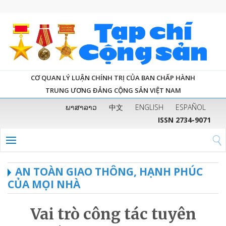
CƠ QUAN LÝ LUẬN CHÍNH TRỊ CỦA BAN CHẤP HÀNH
TRUNG ƯƠNG ĐẢNG CỘNG SẢN VIỆT NAM
ພາສາລາວ
中文
ENGLISH
ESPAÑOL
ISSN 2734-9071
AN TOÀN GIAO THÔNG, HẠNH PHÚC
CỦA MỌI NHÀ
Vai trò công tác tuyên