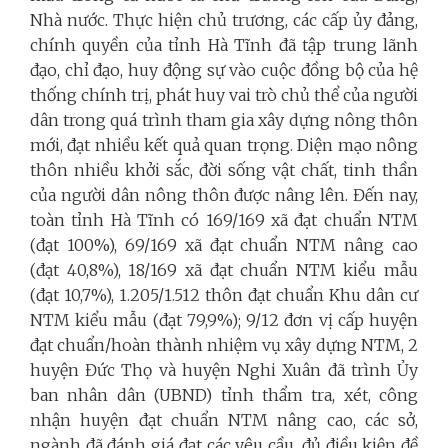
Nhà nước. Thực hiện chủ trương, các cấp ủy đảng,
chính quyền của tỉnh Hà Tĩnh đã tập trung lãnh
đạo, chỉ đạo, huy động sự vào cuộc đồng bộ của hệ
thống chính trị, phát huy vai trò chủ thể của người
dân trong quá trình tham gia xây dựng nông thôn
mới, đạt nhiều kết quả quan trọng. Diện mạo nông
thôn nhiều khởi sắc, đời sống vật chất, tinh thần
của người dân nông thôn được nâng lên. Đến nay,
toàn tỉnh Hà Tĩnh có 169/169 xã đạt chuẩn NTM
(đạt 100%), 69/169 xã đạt chuẩn NTM nâng cao
(đạt 40,8%), 18/169 xã đạt chuẩn NTM kiểu mẫu
(đạt 10,7%), 1.205/1.512 thôn đạt chuẩn Khu dân cư
NTM kiểu mẫu (đạt 79,9%); 9/12 đơn vị cấp huyện
đạt chuẩn/hoàn thành nhiệm vụ xây dựng NTM, 2
huyện Đức Thọ và huyện Nghi Xuân đã trình Ủy
ban nhân dân (UBND) tỉnh thẩm tra, xét, công
nhận huyện đạt chuẩn NTM nâng cao, các sở,
ngành đã đánh giá đạt các yêu cầu, đủ điều kiện đề