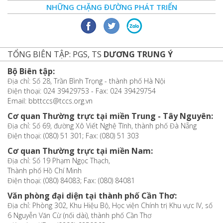
NHỮNG CHẶNG ĐƯỜNG PHÁT TRIỂN
TỔNG BIÊN TẬP: PGS, TS
DƯƠNG TRUNG Ý
Bộ Biên tập:
Địa chỉ: Số 28, Trần Bình Trọng - thành phố Hà Nội
Điện thoại: 024 39429753 - Fax: 024 39429754
Email: bbttccs@tccs.org.vn
Cơ quan Thường trực tại miền Trung - Tây Nguyên:
Địa chỉ: Số 69, đường Xô Viết Nghệ Tĩnh, thành phố Đà Nẵng
Điện thoại: (080) 51 301; Fax: (080) 51 303
Cơ quan Thường trực tại miền Nam:
Địa chỉ: Số 19 Phạm Ngọc Thạch,
Thành phố Hồ Chí Minh
Điện thoại: (080) 84083; Fax: (080) 84081
Văn phòng đại diện tại thành phố Cần Thơ:
Địa chỉ: Phòng 302, Khu Hiệu Bộ, Học viện Chính trị Khu vực IV, số
6 Nguyễn Văn Cừ (nối dài), thành phố Cần Thơ