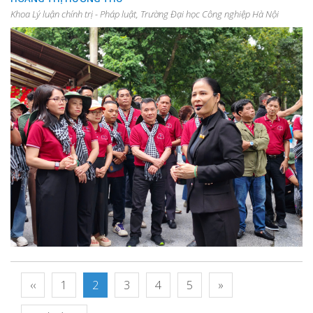
Khoa Lý luận chính trị - Pháp luật, Trường Đại học Công nghiệp Hà Nội
‹‹
1
2
3
4
5
»