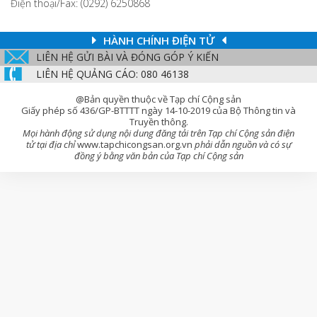
Điện thoại/Fax: (0292) 6250868
HÀNH CHÍNH ĐIỆN TỬ
LIÊN HỆ GỬI BÀI VÀ ĐÓNG GÓP Ý KIẾN
LIÊN HỆ QUẢNG CÁO: 080 46138
@Bản quyền thuộc về Tạp chí Cộng sản
Giấy phép số 436/GP-BTTTT ngày 14-10-2019 của Bộ Thông tin và
Truyền thông.
Mọi hành động sử dụng nội dung đăng tải trên Tạp chí Cộng sản điện
tử tại địa chỉ
www.tapchicongsan.org.vn
phải dẫn nguồn và có sự
đồng ý bằng văn bản của Tạp chí Cộng sản