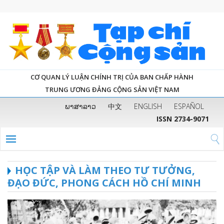
CƠ QUAN LÝ LUẬN CHÍNH TRỊ CỦA BAN CHẤP HÀNH
TRUNG ƯƠNG ĐẢNG CỘNG SẢN VIỆT NAM
ພາສາລາວ
中文
ENGLISH
ESPAÑOL
ISSN 2734-9071
HỌC TẬP VÀ LÀM THEO TƯ TƯỞNG,
ĐẠO ĐỨC, PHONG CÁCH HỒ CHÍ MINH