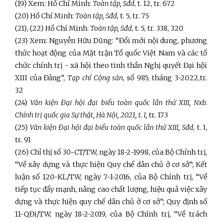
(19) Xem: Hồ Chí Minh:
Toàn tập, Sđd
, t. 12, tr. 672
(20) Hồ Chí Minh:
Toàn tập, Sđd
, t. 5, tr. 75
(21), (22) Hồ Chí Minh:
Toàn tập, Sđd
, t. 5, tr. 338, 320
(23) Xem: Nguyễn Hữu Dũng: “Đổi mới nội dung, phương
thức hoạt động của Mặt trận Tổ quốc Việt Nam và các tổ
chức chính trị - xã hội theo tinh thần Nghị quyết Đại hội
XIII của Đảng”,
Tạp chí Cộng sản
, số 985, tháng 3-2022,tr.
32
(24)
Văn kiện Đại hội đại biểu toàn quốc lần thứ XIII,
Nxb.
Chính trị quốc gia Sự thật, Hà Nội, 2021, t. I,
tr. 173
(25)
Văn
kiện Đại hội đại biểu toàn quốc lần thứ XIII
, Sđd
, t. I,
tr. 91
(26) Chỉ thị số 30-CT/TW, ngày 18-2-1998, của Bộ Chính trị,
“Về xây dựng và thực hiện Quy chế dân chủ ở cơ sở”; Kết
luận số 120-KL/TW, ngày 7-1-2016, của Bộ Chính trị, “Về
tiếp tục đẩy mạnh, nâng cao chất lượng, hiệu quả việc xây
dựng và thực hiện quy chế dân chủ ở cơ sở”; Quy định số
11-QĐi/TW, ngày 18-2-2019, của Bộ Chính trị, “Về trách