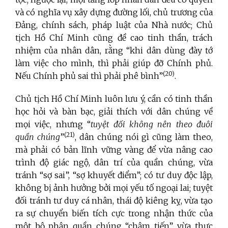
và có nghĩa vụ xây dựng đường lối, chủ trương của
Đảng, chính sách, pháp luật của Nhà nước; Chủ
tịch Hồ Chí Minh cũng đề cao tinh thần, trách
nhiệm của nhân dân, rằng “khi dân dùng đày tớ
làm việc cho mình, thì phải giúp đỡ Chính phủ.
(20)
Nếu Chính phủ sai thì phải phê bình”
.
Chủ tịch Hồ Chí Minh luôn lưu ý, cần có tinh thần
học hỏi và bàn bạc, giải thích với dân chúng về
mọi việc, nhưng “
tuyệt đối không nên theo đuôi
(
21)
quần chúng
”
, dân chúng nói gì cũng làm theo,
mà phải có bản lĩnh vững vàng để vừa nâng cao
trình độ giác ngộ, dân trí của quần chúng, vừa
tránh “sợ sai”, “sợ khuyết điểm”; có tư duy độc lập,
không bị ảnh hưởng bởi mọi yếu tố ngoại lai; tuyệt
đối tránh tư duy cá nhân, thái độ kiêng kỵ, vừa tạo
ra sự chuyển biến tích cực trong nhận thức của
một bộ phận quần chúng “chậm tiến”, vừa thực