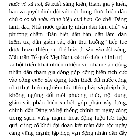
nước và xã hội,
đ
ề xuất sáng kiến, tham gia ý kiến,
bàn và quyết định đối với nội dung thực hiện dân
chủ ở cơ sở
ngày càng hiệu quả hơn.
C
ơ chế “Đảng
lãnh đạo, Nhà nước quản lý, nhân dân làm chủ” và
phương châm “Dân biết, dân bàn, dân làm, dân
kiểm tra, dân giám sát, dân thụ hưởng” tiếp tục
được hoàn thiện, cụ thể hóa, đi sâu vào đời sống.
Mặt trận Tổ quốc Việt Nam, các tổ chức chính trị -
xã hội triển khai nhiều nhiệm vụ nhằm vận động
nhân dân tham gia đóng góp, cống hiến tích cực
vào công cuộc xây dựng, kiến thiết đất nước cũng
như thực hiện nghiêm túc Hiến pháp và pháp luật;
không ngừng đổi mới phương thức, nội dung
giám sát, phản biện xã hội, góp phần xây dựng,
chính đốn Đảng và hệ thống chính trị ngày càng
trong sạch, vững mạnh, hoạt động hiệu lực, hiệu
quả, củng cố khối đại đoàn kết toàn dân tộc ngày
càng vững mạnh; tập hợp, vận động nhân dân đẩy