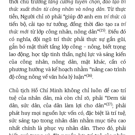
thời chủ trương
tăng cường tuyển chọn, đào tạo trí
thức xuất thân từ công nhân và nông dân
. Từ thực
tiễn, Người chỉ rõ phải “giúp đỡ anh em
trí thức cũ
tiến bộ, cải tạo tư tưởng, đồng thời đào tạo ra
trí
(15)
thức mới
từ lớp công nhân, nông dân”
. Điều đó
có nghĩa, đội ngũ trí thức phải thực sự gần gũi,
gắn bó mật thiết tầng lớp công - nông, biết trọng
lao động, học tập tinh thần, nghị lực và sáng kiến
của công nhân, nông dân, mặt khác, cần có
phương hướng và kế hoạch nhằm “nâng cao trình
(16)
độ công nông về văn hóa lý luận”
.
Chủ tịch Hồ Chí Minh không chỉ luôn đề cao trí
tuệ của nhân dân, mà còn chỉ rõ, phải “Đem tài
(17)
dân, sức dân, của dân làm lợi cho dân”
; phải
phát huy mọi nguồn lực vốn có, đặc biệt là trí tuệ,
sức sáng tạo trong nhân dân nhằm mục tiêu cao
nhất chính là phục vụ nhân dân. Theo đó, phải