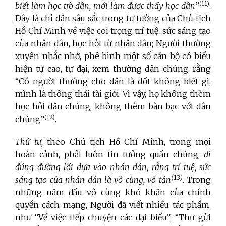
(11)
biết làm học trò dân, mới làm được thầy học dân
”
.
Đây là chỉ dẫn sâu sắc trong tư tưởng của Chủ tịch
Hồ Chí Minh về việc coi trọng trí tuệ, sức sáng tạo
của nhân dân, học hỏi từ nhân dân; Người thường
xuyên nhắc nhở, phê bình một số cán bộ có biểu
hiện tự cao, tự đại, xem thường dân chúng, rằng
“Có người thường cho dân là dốt không biết gì,
mình là thông thái tài giỏi. Vì vậy, họ không thèm
học hỏi dân chúng, không thèm bàn bạc với dân
(12)
chúng”
.
Thứ tư,
theo Chủ tịch Hồ Chí Minh, trong mọi
hoàn cảnh, phải luôn tin tưởng quần chúng,
đi
đúng đường lối dựa vào nhân dân, rằng trí tuệ, sức
(
13
)
sáng tạo của nhân dân là vô cùng, vô tận
.
Trong
những năm đầu vô cùng khó khăn của chính
quyền cách mạng, Người đã viết nhiều tác phẩm,
như “Về việc tiếp chuyện các đại biểu”; “Thư gửi