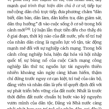
mạnh
quá trình thực hiện dân chủ ở cơ sở,
tiếp tục
mở rộng dân chủ trực tiếp, đưa phương châm “dân
biết, dân bàn, dân làm, dân kiểm tra, dân giám sát,
dân thụ hưởng” đi vào cuộc sống ở cơ sở trong bối
(26)
cảnh mới
. Lý luận lẫn thực tiễn đều cho thấy, dù
ở giai đoạn, thời kỳ nào của đất nước, yếu tố trí tuệ
của nhân dân cũng là nguồn lực vô tận, tác động
mạnh mẽ đối với sự nghiệp cách mạng. Trong bối
cảnh công nghiệp hóa, hiện đại hóa và hội nhập
quốc tế, sự bùng nổ của cuộc Cách mạng công
nghiệp lần thứ tư, nguồn lực tài nguyên thiên
nhiên khoáng sản ngày càng khan hiếm, thậm
chí đứng trước nguy cơ cạn kiệt, trí tuệ của cán bộ,
đảng viên và nhân dân là yếu tố quyết định đối với
sự phát triển bền vững của đất nước. Nhất là trước
thời điểm đất nước chuẩn bị bước vào kỷ nguyên
vươn mình của dân tộc, Đảng và Nhà nước càng
phải phát huy cao trí tuệ của nhân dân, coi đây là