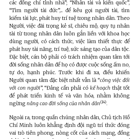
các đồng chí tỉnh nhà”; “Nhân tài và kiến quốc”,
“Tìm người tài đức”,... để kêu gọi người tài, tìm
kiếm tài lực, phát huy trí tuệ trong nhân dân. Theo
Người, việc đãi trọng kẻ sĩ, chiêu mộ, quy tụ nhân
tài từ trong nhân dân luôn gắn liền với khoa học
dùng người, có cách thức, việc làm thiết thực để
phát huy tài năng, trí tuệ, sức sáng tạo của dân tộc.
Đặc biệt, cán bộ phải có trách nhiệm quan tâm tới
đời sống nhân dân để họ có được cuộc sống ấm no,
tự do, hạnh phúc. Trước khi đi xa, điều khiến
Người quan tâm đặc biệt nhất vẫn là “
công việc đối
với con người
”, “Đảng cần phải có
kế hoạch
thật tốt
để phát triển kinh tế và văn hóa, nhằm không
(14)
ngừng
nâng cao đời sống của nhân dân
.
Ngoài ra, trong quần chúng nhân dân, Chủ tịch Hồ
Chí Minh luôn khẳng định đội ngũ trí thức đóng
vai trò tiên phong, nòng cốt của cách mạng, đồng