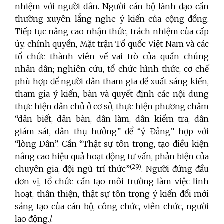
nhiệm với người dân. Người cán bộ lãnh đạo cần
thường xuyên lắng nghe ý kiến của cộng đồng.
Tiếp tục nâng cao nhận thức, trách nhiệm của cấp
ủy, chính quyền, Mặt trận Tổ quốc Việt Nam và các
tổ chức thành viên về vai trò của quần chúng
nhân dân; nghiên cứu, tổ chức hình thức, cơ chế
phù hợp để người dân tham gia đề xuất sáng kiến,
tham gia ý kiến, bàn và quyết định các nội dung
thực hiện dân chủ ở cơ sở, thực hiện phương châm
“dân biết, dân bàn, dân làm, dân kiểm tra, dân
giám sát, dân thụ hưởng” để “ý Đảng” hợp với
“lòng Dân”. Cần “Thật sự tôn trọng, tạo điều kiện
nâng cao hiệu quả hoạt động tư vấn, phản biện của
(29)
chuyên gia, đội ngũ trí thức”
. Người đứng đầu
đơn vị, tổ chức cần tạo môi trường làm việc linh
hoạt, thân thiện, thật sự tôn trọng ý kiến đổi mới
sáng tạo của cán bộ, công chức, viên chức, người
lao động./.