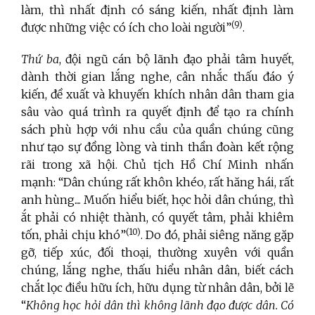
làm, thì nhất định có sáng kiến, nhất định làm
(9)
được những việc có ích cho loài người”
.
Thứ ba
, đội ngũ cán bộ lãnh đạo phải tâm huyết,
dành thời gian lắng nghe, cân nhắc thấu đáo ý
kiến, đề xuất và khuyến khích nhân dân tham gia
sâu vào quá trình ra quyết định để tạo ra chính
sách phù hợp với nhu cầu của quần chúng cũng
như tạo sự đồng lòng và tinh thần đoàn kết rộng
rãi trong xã hội. Chủ tịch Hồ Chí Minh nhấn
mạnh: “Dân chúng rất khôn khéo, rất hăng hái, rất
anh hùng.... Muốn hiểu biết, học hỏi dân chúng, thì
ắt phải có nhiệt thành, có quyết tâm, phải khiêm
(10)
tốn, phải chịu khó”
. Do đó, phải siêng năng gặp
gỡ, tiếp xúc, đối thoại, thường xuyên với quần
chúng, lắng nghe, thấu hiểu nhân dân, biết cách
chắt lọc điều hữu ích, hữu dụng từ nhân dân, bởi lẽ
“
Không học hỏi dân thì không lãnh đạo được dân. Có