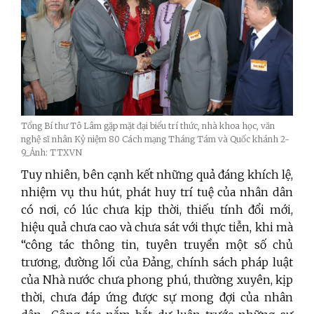
Tổng Bí thư Tô Lâm gặp mặt đại biểu trí thức, nhà khoa học, văn
nghệ sĩ nhân Kỷ niệm 80 Cách mạng Tháng Tám và Quốc khánh 2-
9_Ảnh: TTXVN
Tuy nhiên, bên cạnh kết những quả đáng khích lệ,
nhiệm vụ thu hút, phát huy trí tuệ của nhân dân
có nơi, có lúc chưa kịp thời, thiếu tính đổi mới,
hiệu quả chưa cao và chưa sát với thực tiễn, khi mà
“công tác thông tin, tuyên truyền một số chủ
trương, đường lối của Đảng, chính sách pháp luật
của Nhà nước chưa phong phú, thường xuyên, kịp
thời, chưa đáp ứng được sự mong đợi của nhân