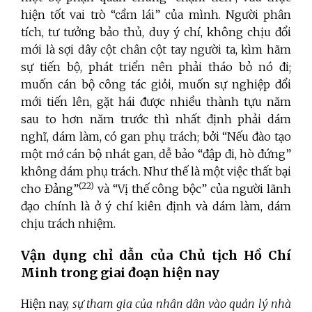
hiện tốt vai trò “cầm lái” của mình. Người phân
tích, tư tưởng bảo thủ, duy ý chí, không chịu đổi
mới là sợi dây cột chân cột tay người ta, kìm hãm
sự tiến bộ, phát triển nên phải tháo bỏ nó đi;
muốn cán bộ công tác giỏi, muốn sự nghiệp đổi
mới tiến lên, gặt hái được nhiều thành tựu năm
sau to hơn năm trước thì nhất định phải dám
nghĩ, dám làm, có gan phụ trách; bởi “Nếu đào tạo
một mớ cán bộ nhát gan, dễ bảo “đập đi, hò đứng”
không dám phụ trách. Như thế là một việc thất bại
(22)
cho Đảng”
và “Vị thế công bộc” của người lãnh
đạo chính là ở ý chí kiên định và dám làm, dám
chịu trách nhiệm.
Vận dụng chỉ dẫn của Chủ tịch Hồ Chí
Minh trong giai đoạn hiện nay
Hiện nay,
sự tham gia của nhân dân vào quản lý nhà