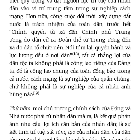
biết quý trọng và đặt nguồn lực trí tuệ của nhân
dân vào vị trí trung tâm trong sự nghiệp cách
mạng. Hơn nữa, công cuộc đổi mới, xây dựng đất
nước là trách nhiệm của toàn dân, trước hết
“Chính quyền từ xã đến Chính phủ Trung
ương do dân cử ra. Đoàn thể từ Trung ương đến
xã do dân tổ chức nên. Nói tóm lại, quyền hành và
(18)
lực lượng đều ở nơi dân”
; tất cả thắng lợi của
dân tộc ta không phải là công lao riêng của Đảng
ta, đó là công lao chung của toàn đồng bào trong
cả nước, cách mạng là sự nghiệp của quần chúng,
chứ không phải là sự nghiệp của cá nhân anh
(19)
hùng nào
.
Thứ năm
, mọi chủ trương, chính sách của Đảng và
Nhà nước phải từ nhân dân mà ra, là kết quả phản
ánh nhu cầu, lợi ích căn bản của nhân dân; là sự
kết tinh trí tuệ
, sức sáng tạo
của nhân dân, của dân
tộc; ngược lại, mọi tầng lớp nhân dân đều có quyền