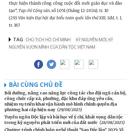
thực hiện thành công công cuộc đổi mới giáo dục và đào
tạo”,
Tạp chí Cộng sản
, số 1.051 (tháng 12-2024), tr. 10
(29)
Văn kiện Đại hội đại biểu toàn quốc lần thứ XIII
,
Sđd
, t. I,
tr. 167
TAG
CHỦ TỊCH HỒ CHÍ MINH
KỶ NGUYÊN MỚI, KỶ
NGUYÊN VƯƠN MÌNH CỦA DÂN TỘC VIỆT NAM
BÀI CÙNG CHỦ ĐỀ
Bồi dưỡng, nâng cao năng lực công tác cho đội ngũ cán bộ,
công chức cấp xã, phường, đặc khu đáp ứng yêu cầu,
nhiệm vụ triển khai vận hành mô hình chính quyền địa
phương hai cấp hiện nay
(29/08/2025)
Tuyên ngôn Độc lập và bài học về ý chí, khát vọng dân tộc
trong kỷ nguyên phát triển mới của đất nước
(28/08/2025)
Chương trình chính luận nghệ thuật "Sao Độc lập" 2025: Vì