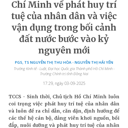
Chí Minh về phát huy trí
tuệ của nhân dân và việc
vận dụng trong bối cảnh
đất nước bước vào kỷ
nguyên mới
PGS, TS NGUYỄN THỊ THU HÒA - NGUYỄN THỊ HẢI YẾN
Trường Kinh tế - Luật, Đại học Quốc gia Thành phố Hồ Chí Minh -
Trường Chính trị tỉnh Đồng Nai
17:29, ngày 03-09-2025
TCCS - Sinh thời, Chủ tịch Hồ Chí Minh luôn
coi trọng việc phát huy trí tuệ của nhân dân
và luôn đề ra chỉ dẫn, căn dặn, định hướng để
các thế hệ cán bộ, đảng viên khơi nguồn, bồi
đắp, nuôi dưỡng và phát huy trí tuệ của nhân