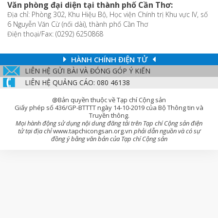
Văn phòng đại diện tại thành phố Cần Thơ:
Địa chỉ: Phòng 302, Khu Hiệu Bộ, Học viện Chính trị Khu vực IV, số
6 Nguyễn Văn Cừ (nối dài), thành phố Cần Thơ
Điện thoại/Fax: (0292) 6250868
HÀNH CHÍNH ĐIỆN TỬ
LIÊN HỆ GỬI BÀI VÀ ĐÓNG GÓP Ý KIẾN
LIÊN HỆ QUẢNG CÁO: 080 46138
@Bản quyền thuộc về Tạp chí Cộng sản
Giấy phép số 436/GP-BTTTT ngày 14-10-2019 của Bộ Thông tin và
Truyền thông.
Mọi hành động sử dụng nội dung đăng tải trên Tạp chí Cộng sản điện
tử tại địa chỉ
www.tapchicongsan.org.vn
phải dẫn nguồn và có sự
đồng ý bằng văn bản của Tạp chí Cộng sản