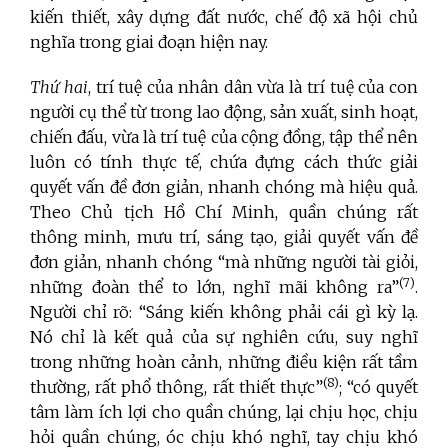
kiến thiết, xây dựng đất nước, chế độ xã hội chủ
nghĩa trong giai đoạn hiện nay.
Thứ hai
, trí tuệ
của nhân dân vừa là trí tuệ
của con
người cụ thể từ trong lao động, sản xuất, sinh hoạt,
chiến đấu, vừa là trí tuệ
của cộng đồng, tập thể nên
luôn có tính thực tế, chứa đựng cách thức giải
quyết vấn đề đơn giản, nhanh chóng mà hiệu quả.
Theo Chủ tịch Hồ Chí Minh, quần chúng rất
thông minh, mưu trí, sáng tạo, giải quyết vấn đề
đơn giản, nhanh chóng “mà những người tài giỏi,
(7)
những đoàn thể to lớn, nghĩ mãi không ra”
.
Người chỉ rõ: “Sáng kiến không phải cái gì kỳ lạ.
Nó chỉ là kết quả của sự nghiên cứu, suy nghĩ
trong những hoàn cảnh, những điều kiện rất tầm
(8)
thường, rất phổ thông, rất thiết thực”
; “có quyết
tâm làm ích lợi cho quần chúng, lại chịu học, chịu
hỏi quần chúng, óc chịu khó nghĩ, tay chịu khó