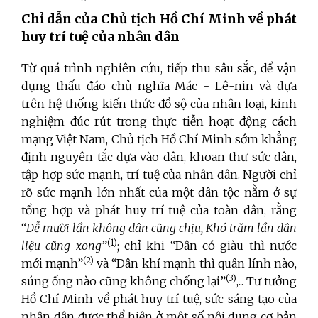
Chỉ dẫn của Chủ tịch Hồ Chí Minh về phát
huy trí tuệ của nhân dân
Từ quá trình nghiên cứu, tiếp thu sâu sắc, để vận
dụng thấu đáo chủ nghĩa Mác - Lê-nin và dựa
trên hệ thống kiến thức đồ sộ của nhân loại, kinh
nghiệm đúc rút trong thực tiễn hoạt động cách
mạng Việt Nam, Chủ tịch Hồ Chí Minh sớm khẳng
định nguyên tắc dựa vào dân, khoan thư sức dân,
tập hợp sức mạnh, trí tuệ của nhân dân. Người chỉ
rõ sức mạnh lớn nhất của một dân tộc nằm ở sự
tổng hợp và phát huy trí tuệ của toàn dân, rằng
“
Dễ mười lần không dân cũng chịu, Khó trăm lần dân
(1)
liệu cũng xong
”
; chỉ khi “Dân có giàu thì nước
(2)
mới mạnh”
và “Dân khí mạnh thì quân lính nào,
(3)
súng ống nào cũng không chống lại”
,... Tư tưởng
Hồ Chí Minh về phát huy trí tuệ, sức sáng tạo của
nhân dân được thể hiện ở một số nội dung cơ bản