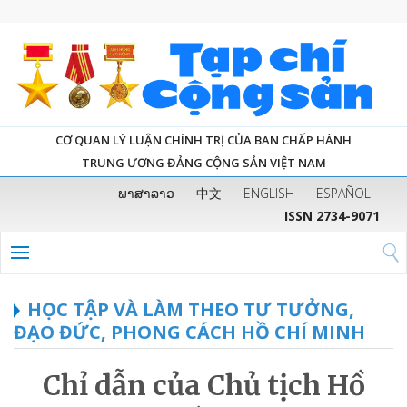
CƠ QUAN LÝ LUẬN CHÍNH TRỊ CỦA BAN CHẤP HÀNH
TRUNG ƯƠNG ĐẢNG CỘNG SẢN VIỆT NAM
ພາສາລາວ
中文
ENGLISH
ESPAÑOL
ISSN 2734-9071
HỌC TẬP VÀ LÀM THEO TƯ TƯỞNG,
ĐẠO ĐỨC, PHONG CÁCH HỒ CHÍ MINH
Chỉ dẫn của Chủ tịch Hồ