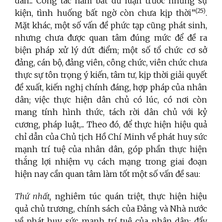
dân... Công tác nắm bắt dư luận trước những sự
(
25)
kiện, tình huống bất ngờ còn chưa kịp thời”
.
Mặt khác, một số vấn đề phức tạp cũng phát sinh,
nhưng chưa được quan tâm đúng mức để đề ra
biện pháp xử lý dứt điểm; một số tổ chức cơ sở
đảng, cán bộ, đảng viên, công chức, viên chức chưa
thực sự tôn trọng ý kiến, tâm tư, kịp thời giải quyết
đề xuất, kiến nghị chính đáng, hợp pháp của nhân
dân; việc thực hiện dân chủ có lúc, có nơi còn
mang tính hình thức, tách rời dân chủ với kỷ
cương, pháp luật,... Theo đó, để thực hiện hiệu quả
chỉ dẫn của Chủ tịch Hồ Chí Minh về phát huy sức
mạnh trí tuệ của nhân dân, góp phần thực hiện
thắng lợi nhiệm vụ cách mạng trong giai đoạn
hiện nay cần quan tâm làm tốt một số vấn đề sau:
Thứ nhất,
nghiêm túc quán triệt, thực hiện hiệu
quả chủ trương, chính sách của Đảng và Nhà nước
về phát huy sức mạnh trí tuệ
của nhân dân; đẩy