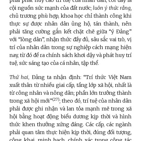
cội nguồn sức mạnh của đất nước;
luôn ý thức rằng,
chủ trương phù hợp, khoa học chỉ thành công khi
thực sự được nhân dân ủng hộ, tán thành, nên
phải tăng cường gắn kết chặt chẽ giữa “ý Đảng”
với “lòng dân”, nhận thức đầy đủ, sâu sắc vai trò, vị
trí của nhân dân trong sự nghiệp cách mạng hiện
nay, từ đó đề ra chính sách khơi dậy và phát huy trí
tuệ, sức sáng tạo của cá nhân, tập thể.
Thứ hai
, Đảng ta nhận định: “Trí thức Việt Nam
xuất thân từ nhiều giai cấp, tầng lớp xã hội, nhất là
từ công nhân và nông dân; phần lớn trưởng thành
(27)
trong xã hội mới”
; theo đó, trí tuệ của nhân dân
phải được ghi nhận và lan tỏa mạnh mẽ trong xã
hội bằng hoạt động biểu dương kịp thời và hình
thức khen thưởng xứng đáng. Các cấp, các ngành
phải quan tâm thực hiện kịp thời, đúng đối tượng,
công khai, minh bạch, chính xác trong công tác