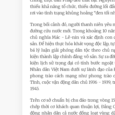
chống thực dân Pháp đều thất bại. Nguyên n
thiếu khả năng tổ chức, thiếu đường lối đ
rơi vào tình trạng khủng hoảng “đen tối 
Trong bối cảnh đó, người thanh niên yêu 
đường cứu nước mới. Trong khoảng 10 năm 
chủ nghĩa Mác - Lê-nin và xác định con
sản. Để hiện thực hóa khát vọng độc lập, tự
bá lý luận giải phóng dân tộc theo chủ n
kiện thành lập chính đảng vô sản. Sự ra đ
kiện lịch sử trọng đại có tính bước ngoặt
Nhân dân Việt Nam dưới sự lãnh đạo của Đả
phong trào cách mạng như phong trào cá
Tĩnh, cuộc vận động dân chủ 1936 - 1939, t
1945.
Trên cơ sở chuẩn bị chu đáo trong vòng 1
chớp thời cơ khách quan thuận lợi, Đảng
động nhân dân cả nước đồng loạt vùng dậ