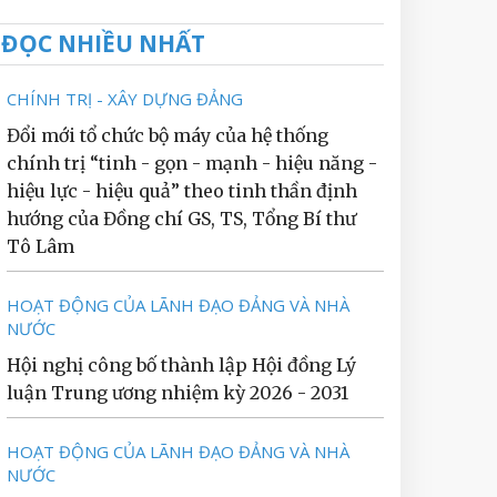
ĐỌC NHIỀU NHẤT
CHÍNH TRỊ - XÂY DỰNG ĐẢNG
Đổi mới tổ chức bộ máy của hệ thống
chính trị “tinh - gọn - mạnh - hiệu năng -
hiệu lực - hiệu quả” theo tinh thần định
hướng của Đồng chí GS, TS, Tổng Bí thư
Tô Lâm
HOẠT ĐỘNG CỦA LÃNH ĐẠO ĐẢNG VÀ NHÀ
NƯỚC
Hội nghị công bố thành lập Hội đồng Lý
luận Trung ương nhiệm kỳ 2026 - 2031
HOẠT ĐỘNG CỦA LÃNH ĐẠO ĐẢNG VÀ NHÀ
NƯỚC