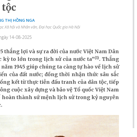
tộc
NG THỊ HỒNG NGA
ọc Xã hội và Nhân văn, Đại học Quốc gia Hà Nội
 ngày 14-08-2025
thắng lợi và sự ra đời của nước Việt Nam Dân
(1)
 kỳ to lớn trong lịch sử của nước ta”
. Thắng
ăm 1945 giúp chúng ta càng tự hào về lịch sử
iển của đất nước; đồng thời nhận thức sâu sắc
ổng kết từ thực tiễn đấu tranh của dân tộc, tiếp
công cuộc xây dựng và bảo vệ Tổ quốc Việt Nam
để hoàn thành sứ mệnh lịch sử trong kỷ nguyên
.