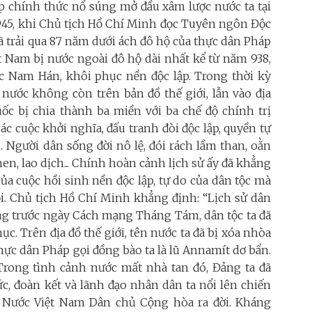
áp chính thức nổ súng mở đầu xâm lược nước ta tại
945, khi Chủ tịch Hồ Chí Minh đọc Tuyên ngôn Độc
đã trải qua 87 năm dưới ách đô hộ của thực dân Pháp
ệt Nam bị nước ngoài đô hộ dài nhất kể từ năm 938,
 Nam Hán, khôi phục nền độc lập. Trong thời kỳ
 nước không còn trên bản đồ thế giới, lẫn vào địa
c bị chia thành ba miền với ba chế độ chính trị
ác cuộc khởi nghĩa, đấu tranh đòi độc lập, quyền tự
 Người dân sống đời nô lệ, đói rách lầm than, oằn
hen, lao dịch... Chính hoàn cảnh lịch sử ấy đã khẳng
 của cuộc hồi sinh nền độc lập, tự do của dân tộc mà
. Chủ tịch Hồ Chí Minh khẳng định: “Lịch sử dân
hưng trước ngày Cách mạng Tháng Tám, dân tộc ta đã
ục. Trên địa đồ thế giới, tên nước ta đã bị xóa nhòa
ực dân Pháp gọi đồng bào ta là lũ Annamít dơ bẩn.
 Trong tình cảnh nước mất nhà tan đó, Đảng ta đã
ức, đoàn kết và lãnh đạo nhân dân ta nổi lên chiến
Nước Việt Nam Dân chủ Cộng hòa ra đời. Kháng