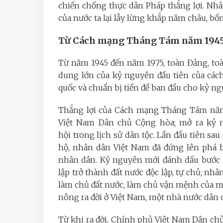
chiến chống thực dân Pháp thắng lợi. Nh
của nước ta lại lẫy lừng khắp năm châu, bố
Từ Cách mạng Tháng Tám năm 1945 
Từ năm 1945 đến năm 1975, toàn Đảng, toàn
dung lớn của kỷ nguyên đầu tiên của cách
quốc và chuẩn bị tiền đề ban đầu cho kỷ ng
Thắng lợi của Cách mạng Tháng Tám năm
Việt Nam Dân chủ Cộng hòa; mở ra kỷ n
hội trong lịch sử dân tộc. Lần đầu tiên sa
hộ, nhân dân Việt Nam đã đứng lên phá b
nhân dân. Kỷ nguyên mới đánh dấu bước n
lập trở thành đất nước độc lập, tự chủ; nh
làm chủ đất nước, làm chủ vận mệnh của mì
nông ra đời ở Việt Nam, một nhà nước dân
Từ khi ra đời, Chính phủ Việt Nam Dân ch