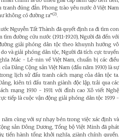
hân chính là do thiếu giai cấp lãnh đạo tiên tiến,
ấu tranh đúng đắn. Phong trào yêu nước ở Việt Nam
(2)
như không có đường ra”
.
nước Nguyễn Tất Thành đã quyết định ra đi tìm con
tìm đường cứu nước (1911-1920), Người đã đến với
 đường giải phóng dân tộc theo khuynh hướng vô
 do và giải phóng dân tộc, Người đã tích cực truyền
ghĩa Mác - Lê-nin về Việt Nam, chuẩn bị các điều
ời của Đảng Cộng sản Việt Nam (đầu năm 1930) là sự
 trong lịch sử đấu tranh cách mạng của dân tộc ta.
ng, kiên trì đấu tranh giành độc lập, trải qua các
ch mạng 1930 - 1931 với đỉnh cao Xô viết Nghệ
rực tiếp là cuộc vận động giải phóng dân tộc 1939 -
5 năm cùng với sự nhạy bén trong việc xác định và
 Cộng sản Đông Dương, Tổng bộ Việt Minh đã phát
y, tiến hành tổng khởi nghĩa, giành chính quyền.