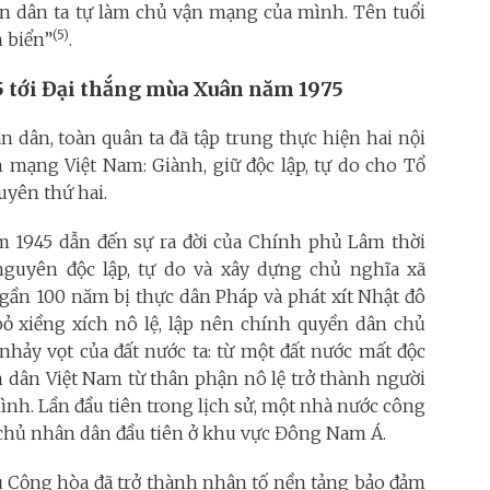
ân dân ta tự làm chủ vận mạng của mình. Tên tuổi
(5)
n biển”
.
tới Đại thắng mùa Xuân năm 1975
 dân, toàn quân ta đã tập trung thực hiện hai nội
 mạng Việt Nam: Giành, giữ độc lập, tự do cho Tổ
uyên thứ hai.
 1945 dẫn
đến sự ra đời của Chính phủ Lâm thời
guyên độc lập, tự do và xây dựng chủ nghĩa xã
u gần 100 năm bị thực dân Pháp và phát xít Nhật đô
ỏ xiềng xích nô lệ, lập nên chính quyền dân chủ
hảy vọt của đất nước ta: từ một đất nước mất độc
ân dân Việt Nam từ thân phận nô lệ trở thành người
nh. Lần đầu tiên trong lịch sử, một nhà nước công
 chủ nhân dân đầu tiên ở khu vực Đông Nam Á.
ủ Cộng hòa đã trở thành nhân tố nền tảng bảo đảm