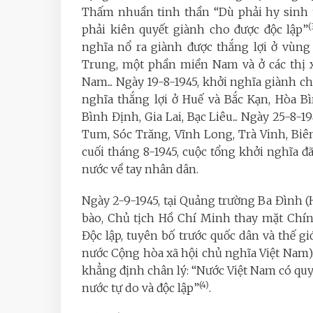
Thấm nhuần tinh thần “Dù phải hy sinh t
(
phải kiên quyết giành cho được độc lập”
nghĩa nổ ra giành được thắng lợi ở vùn
Trung, một phần miền Nam và ở các thị x
Nam... Ngày 19-8-1945, khởi nghĩa giành ch
nghĩa thắng lợi ở Huế và Bắc Kạn, Hòa B
Bình Định, Gia Lai, Bạc Liêu... Ngày 25-8-1
Tum, Sóc Trăng, Vĩnh Long, Trà Vinh, Biên
cuối tháng 8-1945, cuộc tổng khởi nghĩa đ
nước về tay nhân dân.
Ngày 2-9-1945, tại Quảng trường Ba Đình (H
bào, Chủ tịch Hồ Chí Minh thay mặt Chí
Độc lập, tuyên bố trước quốc dân và thế g
nước Cộng hòa xã hội chủ nghĩa Việt Nam)
khẳng định chân lý: “Nước Việt Nam có quy
(4)
nước tự do và độc lập”
.