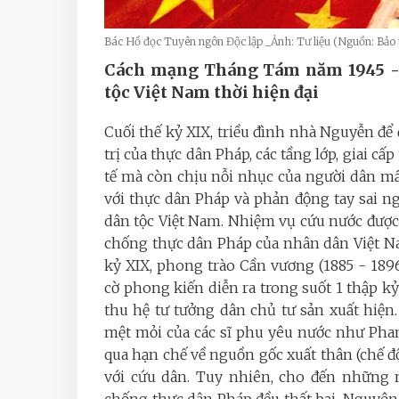
Bác Hồ đọc Tuyên ngôn Độc lập _Ảnh: Tư liệu (Nguồn: Bảo
Cách mạng Tháng Tám năm 1945 - m
tộc Việt Nam thời hiện đại
Cuối thế kỷ XIX, triều đình nhà Nguyễn để 
trị của thực dân Pháp, các tầng lớp, giai cấ
tế mà còn chịu nỗi nhục của người dân mấ
với thực dân Pháp và phản động tay sai ngà
dân tộc Việt Nam. Nhiệm vụ cứu nước được 
chống thực dân Pháp của nhân dân Việt Nam
kỷ XIX, phong trào Cần vương (1885 - 189
cờ phong kiến diễn ra trong suốt 1 thập kỷ
thu hệ tư tưởng dân chủ tư sản xuất hiệ
mệt mỏi của các sĩ phu yêu nước như Phan 
qua hạn chế về nguồn gốc xuất thân (chế đ
với cứu dân. Tuy nhiên, cho đến những 