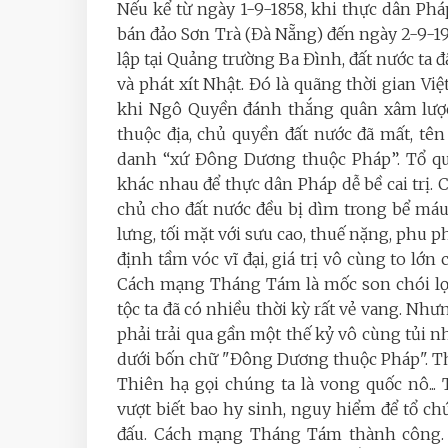
Nếu kể từ ngày 1-9-1858, khi thực dân Ph
bán đảo Sơn Trà (Đà Nẵng) đến ngày 2-9-1
lập tại Quảng trường Ba Đình, đất nước ta 
và phát xít Nhật. Đó là quãng thời gian Vi
khi Ngô Quyền đánh thắng quân xâm lược
thuộc địa, chủ quyền đất nước đã mất, tên
danh “xứ Đông Dương thuộc Pháp”. Tổ quố
khác nhau để thực dân Pháp dễ bề cai trị. C
chủ cho đất nước đều bị dìm trong bể máu.
lưng, tối mặt với sưu cao, thuế nặng, phu p
định tầm vóc vĩ đại, giá trị vô cùng to lớn
Cách mạng Tháng Tám là mốc son chói lọi
tộc ta đã có nhiều thời kỳ rất vẻ vang. N
phải trải qua gần một thế kỷ vô cùng tủi nh
dưới bốn chữ "Đông Dương thuộc Pháp". Th
Thiên hạ gọi chúng ta là vong quốc nô...
vượt biết bao hy sinh, nguy hiểm để tổ ch
đấu. Cách mạng Tháng Tám thành công. 