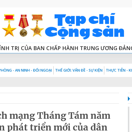
ÍNH TRỊ CỦA BAN CHẤP HÀNH TRUNG ƯƠNG ĐẢN
HÒNG - AN NINH - ĐỐI NGOẠI
THẾ GIỚI: VẤN ĐỀ - SỰ KIỆN
THỰC TIỄN - 
 Cách mạng Tháng Tám năm
n phát triển mới của dân