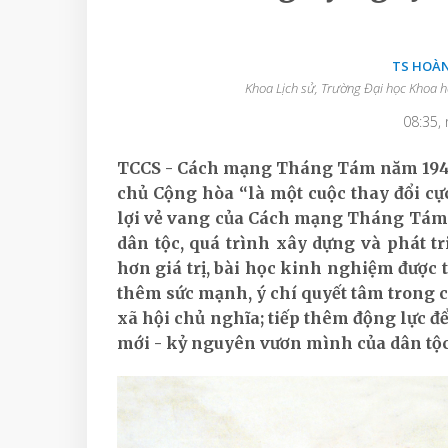
TS HOÀ
Khoa Lịch sử, Trường Đại học Khoa h
08:35,
TCCS - Cách mạng Tháng Tám năm 1945 
chủ Cộng hòa “là một cuộc thay đổi cực
lợi vẻ vang của Cách mạng Tháng Tám n
dân tộc, quá trình xây dựng và phát tr
hơn giá trị, bài học kinh nghiệm được t
thêm sức mạnh, ý chí quyết tâm trong 
xã hội chủ nghĩa; tiếp thêm động lực 
mới - kỷ nguyên vươn mình của dân tộc