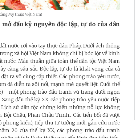
 tàng Mỹ thuật Việt Nam)
ở đầu kỷ nguyên độc lập, tự do của dân
đất nước rơi vào tay thực dân Pháp. Dưới ách thống
p trong xã hội Việt Nam không chỉ bị bóc lột về kinh
t nước. Mâu thuẫn giữa toàn thể dân tộc Việt Nam
y càng sâu sắc. Độc lập, tự do là khát vọng của cả
đặt ra vô cùng cấp thiết. Các phong trào yêu nước,
 đã diễn ra sôi nổi, mạnh mẽ, quyết liệt. Cuối thế
6) - một phong trào đấu tranh vũ trang dưới ngọn
. Sang đầu thế kỷ XX, các phong trào yêu nước tiếp
n. Lịch sử dân tộc chứng kiến những nỗ lực không
Bội Châu, Phan Châu Trinh... Các tiền bối đã vượt
ộ phong kiến), tiếp thu tư tưởng mới, gắn cứu nước
năm 20 của thế kỷ XX, các phong trào đấu tranh