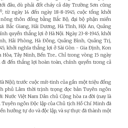
ới đâu, dù phải đốt cháy cả dãy Trường Sơn cũng
3)
, từ ngày 14 đến ngày 18-8-1945, cuộc tổng khởi
g nông thôn đồng bằng Bắc Bộ, đại bộ phận miền
ã: Bắc Giang, Hải Dương, Hà Tĩnh, Hội An, Quảng
ính quyền thắng lợi ở Hà Nội. Ngày 23-8-1945, khởi
ình, Hải Phòng, Hà Đông, Quảng Bình, Quảng Trị,
945, khởi nghĩa thắng lợi ở Sài Gòn - Gia Định, Kon
 Hòa, Tây Ninh, Bến Tre... Chỉ trong vòng 15 ngày
ã đi đến thắng lợi hoàn toàn, chính quyền trong cả
à Nội), trước cuộc mít-tinh của gần một triệu đồng
nh phủ Lâm thời trịnh trọng đọc bản Tuyên ngôn
iới: Nước Việt Nam Dân chủ Cộng hòa ra đời (nay là
. Tuyên ngôn Độc lập của Chủ tịch Hồ Chí Minh đã
ền hưởng tự do và độc lập, và sự thực đã thành một