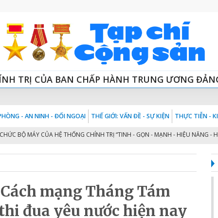
ÍNH TRỊ CỦA BAN CHẤP HÀNH TRUNG ƯƠNG ĐẢN
HÒNG - AN NINH - ĐỐI NGOẠI
THẾ GIỚI: VẤN ĐỀ - SỰ KIỆN
THỰC TIỄN - 
Ộ MÁY CỦA HỆ THỐNG CHÍNH TRỊ “TINH - GỌN - MẠNH - HIỆU NĂNG - HIỆU L
n Cách mạng Tháng Tám
thi đua yêu nước hiện nay