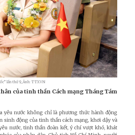
 quốc” lần thứ 9_Ảnh: TTXVN
n thân của tinh thần Cách mạng Tháng Tám
ua yêu nước không chỉ là phương thức hành động
ân sinh động của tinh thần cách mạng, khơi dậy và
êu nước, tinh thần đoàn kết, ý chí vượt khó, khát
h phúc của nhân dân. Chủ tịch Hồ Chí Minh, người