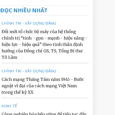
ĐỌC NHIỀU NHẤT
CHÍNH TRỊ - XÂY DỰNG ĐẢNG
Đổi mới tổ chức bộ máy của hệ thống
chính trị “tinh - gọn - mạnh - hiệu năng -
hiệu lực - hiệu quả” theo tinh thần định
hướng của Đồng chí GS, TS, Tổng Bí thư
Tô Lâm
CHÍNH TRỊ - XÂY DỰNG ĐẢNG
Cách mạng Tháng Tám năm 1945 - Bước
ngoặt vĩ đại của cách mạng Việt Nam
trong thế kỷ XX
KINH TẾ
Công nghiệp hóa bền vững để tiếp tục đẩy