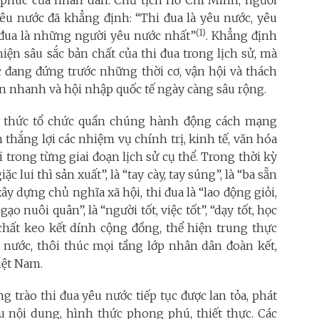
yêu nước đã khẳng định: “Thi đua là yêu nước, yêu
(1)
i đua là những người yêu nước nhất”
. Khẳng định
iện sâu sắc bản chất của thi đua trong lịch sử, mà
ớc đang đứng trước những thời cơ, vận hội và thách
iển nhanh và hội nhập quốc tế ngày càng sâu rộng.
h thức tổ chức quần chúng hành động cách mạng
thắng lợi các nhiệm vụ chính trị, kinh tế, văn hóa
 trong từng giai đoạn lịch sử cụ thể. Trong thời kỳ
ặc lui thì sản xuất”, là “tay cày, tay súng”, là “ba sẵn
ây dựng chủ nghĩa xã hội, thi đua là “lao động giỏi,
gạo nuôi quân”, là “người tốt, việc tốt”, “dạy tốt, học
h chất keo kết dính cộng đồng, thể hiện trung thực
 nước, thôi thúc mọi tầng lớp nhân dân đoàn kết,
iệt Nam.
g trào thi đua yêu nước tiếp tục được lan tỏa, phát
u nội dung, hình thức phong phú, thiết thực. Các