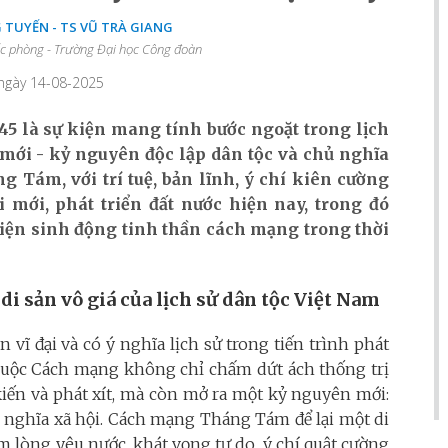
G TUYẾN - TS VŨ TRÀ GIANG
uốc phòng - Trường Đại học Công đoàn
 ngày 14-08-2025
 là sự kiện mang tính bước ngoặt trong lịch
mới - kỷ nguyên độc lập dân tộc và chủ nghĩa
 Tám, với trí tuệ, bản lĩnh, ý chí kiên cường
i mới, phát triển đất nước hiện nay, trong đó
hiện sinh động tinh thần cách mạng trong thời
 sản vô giá của lịch sử dân tộc Việt Nam
ĩ đại và có ý nghĩa lịch sử trong tiến trình phát
a cuộc Cách mạng không chỉ chấm dứt ách thống trị
kiến và phát xít, mà còn mở ra một kỷ nguyên mới:
ủ nghĩa xã hội. Cách mạng Tháng Tám để lại một di
m lòng yêu nước, khát vọng tự do, ý chí quật cường