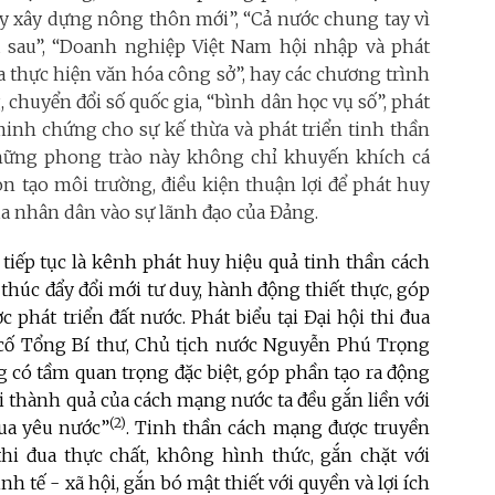
ay xây dựng nông thôn mới”, “Cả nước chung tay vì
a sau”, “Doanh nghiệp Việt Nam hội nhập và phát
ua thực hiện văn hóa công sở”, hay các chương trình
chuyển đổi số quốc gia, “bình dân học vụ số”, phát
minh chứng cho sự kế thừa và phát triển tinh thần
Những phong trào này không chỉ khuyến khích cá
òn tạo môi trường, điều kiện thuận lợi để phát huy
ủa nhân dân vào sự lãnh đạo của Đảng.
 tiếp tục là kênh phát huy hiệu quả tinh thần cách
thúc đẩy đổi mới tư duy, hành động thiết thực, góp
 phát triển đất nước. Phát biểu tại Đại hội thi đua
 cố Tổng Bí thư, Chủ tịch nước Nguyễn Phú Trọng
 có tầm quan trọng đặc biệt, góp phần tạo ra động
 thành quả của cách mạng nước ta đều gắn liền với
(2)
đua yêu nước”
. Tinh thần cách mạng được truyền
thi đua thực chất, không hình thức, gắn chặt với
h tế - xã hội, gắn bó mật thiết với quyền và lợi ích