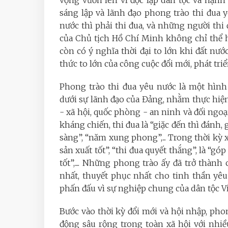
sáng lập và lãnh đạo phong trào thi đua 
nước thì phải thi đua, và những người th
của Chủ tịch Hồ Chí Minh không chỉ thể h
còn có ý nghĩa thời đại to lớn khi đất nư
thức to lớn của công cuộc đổi mới, phát tr
Phong trào thi đua yêu nước là một hìn
dưới sự lãnh đạo của Đảng, nhằm thực hiện 
- xã hội, quốc phòng - an ninh và đối ngoại
kháng chiến, thi đua là “giặc đến thì đánh, gi
sàng”, “năm xung phong”,... Trong thời kỳ x
sản xuất tốt”, “thi đua quyết thắng”, là “góp 
tốt”,.... Những phong trào ấy đã trở thàn
nhất, thuyết phục nhất cho tinh thần yêu
phấn đấu vì sự nghiệp chung của dân tộc V
Bước vào thời kỳ đổi mới và hội nhập, phon
động sâu rộng trong toàn xã hội với nhiề