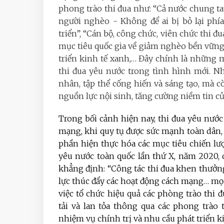
phong trào thi đua như: “Cả nước chung t
người nghèo - Không để ai bị bỏ lại phí
triển”, “Cán bộ, công chức, viên chức thi đ
mục tiêu quốc gia về giảm nghèo bền vững, 
triển kinh tế xanh,… Đây chính là những 
thi đua yêu nước trong tình hình mới. 
nhân, tập thể cống hiến và sáng tạo, mà c
nguồn lực nội sinh, tăng cường niềm tin c
Trong bối cảnh hiện nay, thi đua yêu nước
mạng, khi quy tụ được sức mạnh toàn dân, 
phần hiện thực hóa các mục tiêu chiến lược
yêu nước toàn quốc lần thứ X, năm 2020,
khẳng định: “Công tác thi đua khen thưởng
lực thúc đẩy các hoạt động cách mạng… mọi
việc tổ chức hiệu quả các phòng trào thi 
tải và lan tỏa thông qua các phong trào 
nhiệm vụ chính trị và nhu cầu phát triển kin