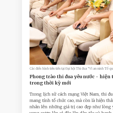
Các điển hình tiên tiến tại Đại hội Thi đua “Vì an ninh Tổ
Phong trào thi đua yêu nước - hiệ
trong thời kỳ mới
Trong lịch sử cách mạng Việt Nam, thi đ
mang tính tổ chức cao, mà còn là hiện th
nhân lên những giá trị cao đẹp như lòng y
vọng vươn lên vì độc lập dân tộc và hạn