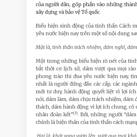
của người dân, góp phần vào những thành 
xây dựng và bảo vệ Tổ quốc.
Biểu hiện sinh động của tinh thần Cách 
yêu nước hiện nay trên một số nội dung sa
Một là, tinh thần trách nhiệm, dám nghĩ, dá
Một trong những biểu hiện rõ nét của ti
bắt thời cơ lịch sử, dám vượt qua mọi rào
phong trào thi đua yêu nước hiện nay, tin
nhất là người đứng đầu các cấp, các ngàn
mới tư duy, hành động quyết liệt vì lợi í
nói, dám làm, dám chịu trách nhiệm, dám đ
thách, dám hành động vì lợi ích chung, có 
(3)
nhân đoàn kết”
. Bởi, những người “dám
chính là hiện thân của tinh thần cách mạng
Hai là, khát vọng vươn lên, vượt qua mọi khó