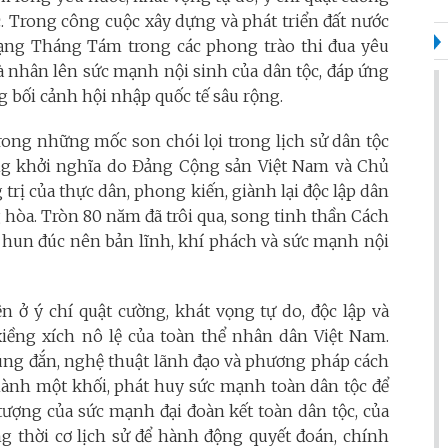
. Trong công cuộc xây dựng và phát triển đất nước
mạng Tháng Tám trong các phong trào thi đua yêu
và nhân lên sức mạnh nội sinh của dân tộc, đáp ứng
 bối cảnh hội nhập quốc tế sâu rộng.
ng những mốc son chói lọi trong lịch sử dân tộc
ổng khởi nghĩa do Đảng Cộng sản Việt Nam và Chủ
 trị của thực dân, phong kiến, giành lại độc lập dân
 hòa. Tròn 80 năm đã trôi qua, song tinh thần Cách
hun đúc nên bản lĩnh, khí phách và sức mạnh nội
ở ý chí quật cường, khát vọng tự do, độc lập và
iềng xích nô lệ của toàn thể nhân dân Việt Nam.
đúng đắn, nghệ thuật lãnh đạo và phương pháp cách
hành một khối, phát huy sức mạnh toàn dân tộc để
 tượng của sức mạnh đại đoàn kết toàn dân tộc, của
ng thời cơ lịch sử để hành động quyết đoán, chính