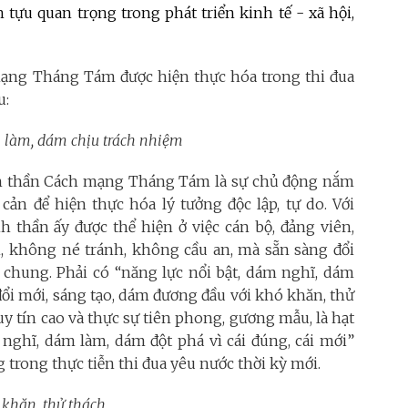
tựu quan trọng trong phát triển kinh tế - xã hội,
mạng Tháng Tám được hiện thực hóa trong thi đua
u:
m làm, dám chịu trách nhiệm
nh thần Cách mạng Tháng Tám là sự chủ động nắm
 cản để hiện thực hóa lý tưởng độc lập, tự do. Với
h thần ấy được thể hiện ở việc cán bộ, đảng viên,
h, không né tránh, không cầu an, mà sẵn sàng đổi
ch chung. Phải có “năng lực nổi bật, dám nghĩ, dám
ổi mới, sáng tạo, dám đương đầu với khó khăn, thử
uy tín cao và thực sự tiên phong, gương mẫu, là hạt
 nghĩ, dám làm, dám đột phá vì cái đúng, cái mới”
 trong thực tiễn thi đua yêu nước thời kỳ mới.
 khăn, thử thách