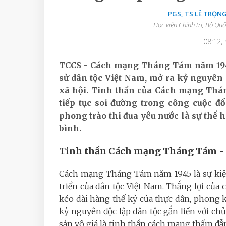
PGS, TS LÊ TRỌN
Học viện Chính trị, Bộ Q
08:12,
TCCS - Cách mạng Tháng Tám năm 1945
sử dân tộc Việt Nam, mở ra kỷ nguyên 
xã hội. Tinh thần của Cách mạng Tháng
tiếp tục soi đường trong công cuộc đổ
phong trào thi đua yêu nước là sự thể 
bình.
Tinh thần Cách mạng Tháng Tám - di
Cách mạng Tháng Tám năm 1945 là sự kiện v
triển của dân tộc Việt Nam. Thắng lợi củ
kéo dài hàng thế kỷ của thực dân, phong 
kỷ nguyên độc lập dân tộc gắn liền với ch
sản vô giá là tinh thần cách mạng thấm đẫ