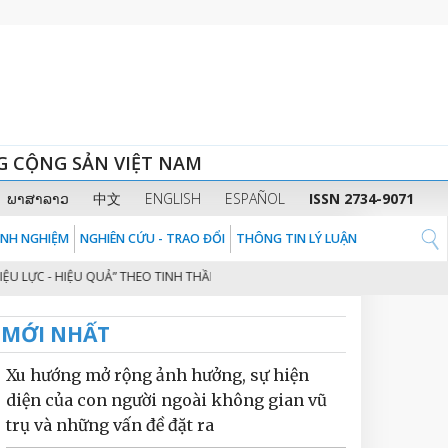
G CỘNG SẢN VIỆT NAM
ພາສາລາວ
中文
ENGLISH
ESPAÑOL
ISSN 2734-9071
KINH NGHIỆM
NGHIÊN CỨU - TRAO ĐỔI
THÔNG TIN LÝ LUẬN
ỰC - HIỆU QUẢ” THEO TINH THẦN ĐỊNH HƯỚNG CỦA ĐỒNG CHÍ GS, TS, TỔNG BÍ
MỚI NHẤT
Xu hướng mở rộng ảnh hưởng, sự hiện
diện của con người ngoài không gian vũ
trụ và những vấn đề đặt ra