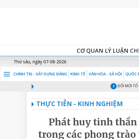
CƠ QUAN LÝ LUẬN CH
Thứ sáu, ngày 07-08-2026
CHÍNH TRỊ - XÂY DỰNG ĐẢNG
KINH TẾ
VĂN HÓA - XÃ HỘI
QUỐC P
ĐỔI MỚI TỔ CHỨC B
1
THỰC TIỄN - KINH NGHIỆM
Phát huy tinh thầ
trong các phong trào 