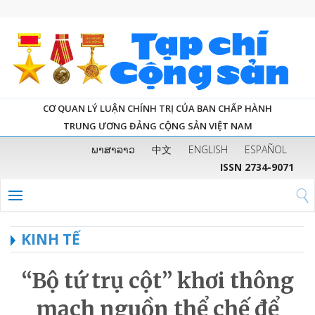
CƠ QUAN LÝ LUẬN CHÍNH TRỊ CỦA BAN CHẤP HÀNH
TRUNG ƯƠNG ĐẢNG CỘNG SẢN VIỆT NAM
ພາສາລາວ
中文
ENGLISH
ESPAÑOL
ISSN 2734-9071
KINH TẾ
“Bộ tứ trụ cột” khơi thông
mạch nguồn thể chế để