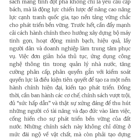
sách mang tính đột phá không chỉ là yêu cầu cấp
bách, mà là động lực chiến lược để nâng cao năng
lực cạnh tranh quốc gia, tạo nền tảng vững chắc
cho phát triển bền vững. Trước hết
,
cần đẩy mạnh
cải cách hành chính theo hướng xây dựng bộ máy
tinh gọn, hoạt động minh bạch, hiệu quả, lấy
người dân và doanh nghiệp làm trung tâm phục
vụ. Việc đơn giản hóa thủ tục, ứng dụng công
nghệ thông tin trong quản lý nhà nước, tăng
cường phân cấp, phân quyền gắn với kiểm soát
quyền lực là điều kiện tiên quyết để tạo ra một nền
hành chính hiện đại, kiến tạo phát triển. Đồng
thời, cần ban hành các cơ chế, chính sách vượt trội,
đủ “sức hấp dẫn” và thật sự xứng đáng để thu hút
những người có tài năng và đạo đức vào làm việc,
cống hiến cho sự phát triển bền vững của đất
nước. Những chính sách này không chỉ dừng ở
mức đãi ngộ về vật chất, mà còn phải tạo dựng