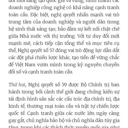
đổi mới sáng tạo quốc gia và vùng, hình thành các
doanh nghiệp công nghệ có khả năng cạnh tranh
toàn cầu. Đặc biệt, nghị quyết nhấn mạnh vai trò
trung tâm của doanh nghiệp và người dân trong
hệ sinh thái sáng tạo, bảo đảm sự kết nối chặt chẽ
giữa Nhà nước với thị trường. Với tư duy đổi mới
mạnh mẽ, cách tiếp cận tổng thể và mục tiêu cụ
thể, Nghị quyết số 57 đóng vai trò động lực dẫn dắt
các đột phá chiến lược khác, tạo tiền đề vững chắc
để Việt Nam vươn mình trong kỷ nguyên chuyển
đổi số và cạnh tranh toàn cầu.
Thứ hai,
Nghị quyết số 59 được Bộ Chính trị ban
hành trong bối cảnh thế giới đang chứng kiến sự
tái định hình sâu sắc các cấu trúc địa chính trị, địa
kinh tế, thương mại toàn cầu và trật tự chiến lược
quốc tế. Cạnh tranh giữa các nước lớn ngày càng
gay gắt, chủ nghĩa bảo hộ và chủ nghĩa dân túy gia
tăng, trong khi các thách thức xuyên quốc gia, như