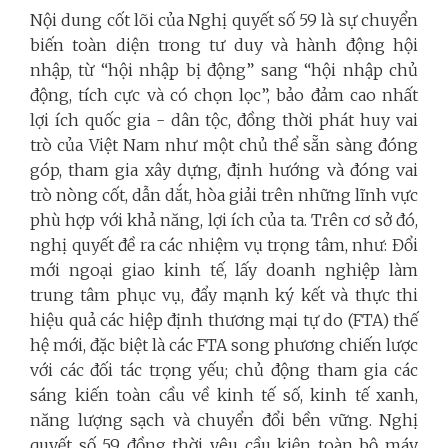
Nội dung cốt lõi của Nghị quyết số 59 là sự chuyển
biến toàn diện trong tư duy và hành động hội
nhập, từ “hội nhập bị động” sang “hội nhập chủ
động, tích cực và có chọn lọc”, bảo đảm cao nhất
lợi ích quốc gia - dân tộc, đồng thời phát huy vai
trò của Việt Nam như một chủ thể sẵn sàng đóng
góp, tham gia xây dựng, định hướng và đóng vai
trò nòng cốt, dẫn dắt, hòa giải trên những lĩnh vực
phù hợp với khả năng, lợi ích của ta. Trên cơ sở đó,
nghị quyết đề ra các nhiệm vụ trọng tâm, như: Đổi
mới ngoại giao kinh tế, lấy doanh nghiệp làm
trung tâm phục vụ, đẩy mạnh ký kết và thực thi
hiệu quả các hiệp định thương mại tự do (FTA) thế
hệ mới, đặc biệt là các FTA song phương chiến lược
với các đối tác trọng yếu; chủ động tham gia các
sáng kiến toàn cầu về kinh tế số, kinh tế xanh,
năng lượng sạch và chuyển đổi bền vững. Nghị
quyết số 59 đồng thời yêu cầu kiện toàn bộ máy