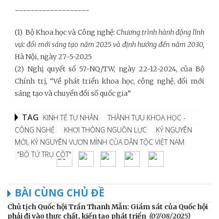
-------------------
(1) Bộ Khoa học và Công nghệ:
Chương trình hành động lĩnh
vực đổi mới sáng tạo năm 2025 và định hướng đến năm 2030,
Hà Nội, ngày 27-5-2025
(2) Nghị quyết số 57-NQ/TW, ngày 22-12-2024, của Bộ
Chính trị, “Về phát triển khoa học, công nghệ, đổi mới
sáng tạo và chuyển đổi số quốc gia”
TAG
KINH TẾ TƯ NHÂN
THÀNH TỰU KHOA HỌC -
CÔNG NGHỆ
KHƠI THÔNG NGUỒN LỰC
KỶ NGUYÊN
MỚI, KỶ NGUYÊN VƯƠN MÌNH CỦA DÂN TỘC VIỆT NAM
"BỘ TỨ TRỤ CỘT"
BÀI CÙNG CHỦ ĐỀ
Chủ tịch Quốc hội Trần Thanh Mẫn: Giám sát của Quốc hội
phải đi vào thực chất, kiến tạo phát triển
(07/08/2025)