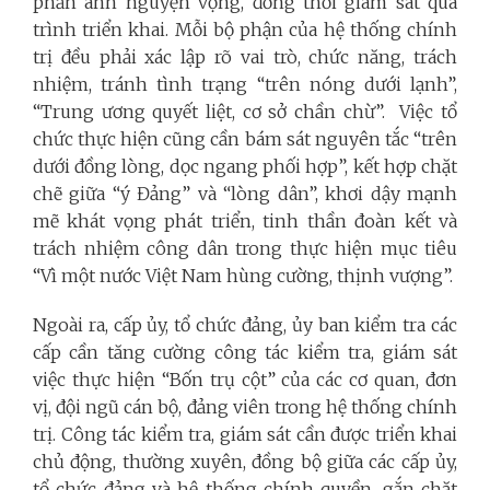
phản ánh nguyện vọng, đồng thời giám sát quá
trình triển khai. Mỗi bộ phận của hệ thống chính
trị đều phải xác lập rõ vai trò, chức năng, trách
nhiệm, tránh tình trạng “trên nóng dưới lạnh”,
“Trung ương quyết liệt, cơ sở chần chừ”.
Việc tổ
chức thực hiện cũng cần bám sát nguyên tắc “trên
dưới đồng lòng, dọc ngang phối hợp”, kết hợp chặt
chẽ giữa “ý Đảng” và “lòng dân”, khơi dậy mạnh
mẽ khát vọng phát triển, tinh thần đoàn kết và
trách nhiệm công dân trong thực hiện mục tiêu
“Vì một nước Việt Nam hùng cường, thịnh vượng”.
Ngoài ra, cấp ủy, tổ chức đảng, ủy ban kiểm tra các
cấp cần tăng cường công tác kiểm tra, giám sát
việc thực hiện “Bốn trụ cột” của các cơ quan, đơn
vị, đội ngũ cán bộ, đảng viên trong hệ thống chính
trị. Công tác kiểm tra, giám sát cần được triển khai
chủ động, thường xuyên, đồng bộ giữa các cấp ủy,
tổ chức đảng và hệ thống chính quyền, gắn chặt