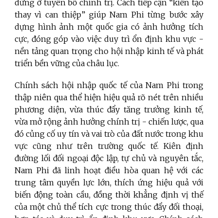
dừng ở tuyên bố chính trị. Cách tiếp cận “kiến tạo
thay vì can thiệp” giúp Nam Phi từng bước xây
dựng hình ảnh một quốc gia có ảnh hưởng tích
cực, đóng góp vào việc duy trì ổn định khu vực -
nền tảng quan trọng cho hội nhập kinh tế và phát
triển bền vững của châu lục.
Chính sách hội nhập quốc tế của Nam Phi trong
thập niên qua thể hiện hiệu quả rõ nét trên nhiều
phương diện, vừa thúc đẩy tăng trưởng kinh tế,
vừa mở rộng ảnh hưởng chính trị - chiến lược, qua
đó củng cố uy tín và vai trò của đất nước trong khu
vực cũng như trên trường quốc tế. Kiên định
đường lối đối ngoại độc lập, tự chủ và nguyên tắc,
Nam Phi đã linh hoạt điều hòa quan hệ với các
trung tâm quyền lực lớn, thích ứng hiệu quả với
biến động toàn cầu, đồng thời khẳng định vị thế
của một chủ thể tích cực trong thúc đẩy đối thoại,