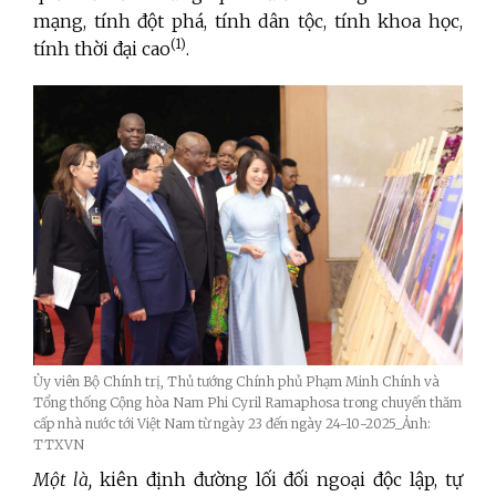
mạng, tính đột phá, tính dân tộc, tính khoa học,
(1)
tính thời đại cao
.
Ủy viên Bộ Chính trị, Thủ tướng Chính phủ Phạm Minh Chính và
Tổng thống Cộng hòa Nam Phi Cyril Ramaphosa trong chuyến thăm
cấp nhà nước tới Việt Nam từ ngày 23 đến ngày 24-10-2025_Ảnh:
TTXVN
Một là,
kiên định đường lối đối ngoại độc lập, tự