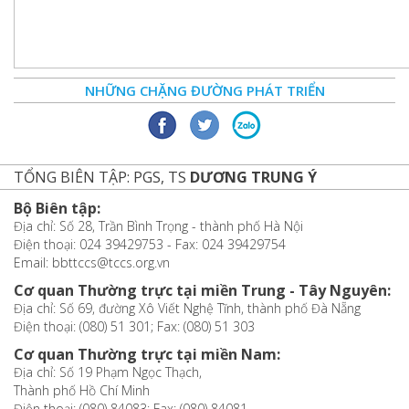
NHỮNG CHẶNG ĐƯỜNG PHÁT TRIỂN
TỔNG BIÊN TẬP: PGS, TS
DƯƠNG TRUNG Ý
Bộ Biên tập:
Địa chỉ: Số 28, Trần Bình Trọng - thành phố Hà Nội
Điện thoại: 024 39429753 - Fax: 024 39429754
Email: bbttccs@tccs.org.vn
Cơ quan Thường trực tại miền Trung - Tây Nguyên:
Địa chỉ: Số 69, đường Xô Viết Nghệ Tĩnh, thành phố Đà Nẵng
Điện thoại: (080) 51 301; Fax: (080) 51 303
Cơ quan Thường trực tại miền Nam:
Địa chỉ: Số 19 Phạm Ngọc Thạch,
Thành phố Hồ Chí Minh
Điện thoại: (080) 84083; Fax: (080) 84081