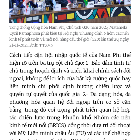
Tổng thống Cộng hòa Nam Phi, Chủ tịch G20 năm 2025, Matamela
Cyril Ramaphosa phát biểu tại Hội nghị Thượng đỉnh Nhóm các nền
kinh tế phát triển và mới nổi hàng đầu thế giới (G20) lần thứ 20, ngày
21-11-2025_Ảnh: TTXVN
Cách tiếp cận hội nhập quốc tế của Nam Phi thể
hiện rõ trên ba trụ cột chủ đạo: 1- Bảo đảm tính tự
chủ trong hoạch định và triển khai chính sách đối
ngoại, không để lợi ích của bất kỳ cường quốc hay
liên minh chi phối định hướng chiến lược và
quyền tự quyết của quốc gia; 2- Đa dạng hóa, đa
phương hóa quan hệ đối ngoại trên cơ sở cân
bằng, trong đó coi trọng phát triển quan hệ hợp
tác chiến lược trong khuôn khổ Nhóm các nền
kinh tế mới nổi (BRICS), đồng thời duy trì đối thoại
với Mỹ, Liên minh châu Âu (EU) và các thể chế hợp