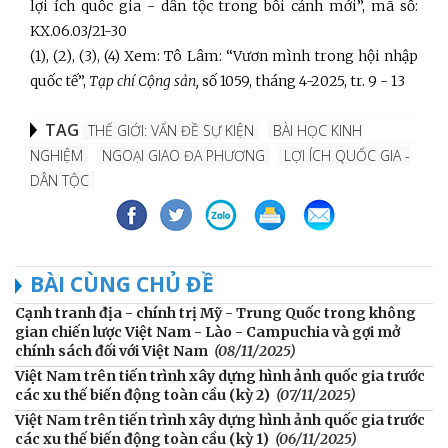
lợi ích quốc gia - dân tộc trong bối cảnh mới”, mã số:
KX.06.03/21-30
(1), (2), (3), (4) Xem: Tô Lâm: “Vươn mình trong hội nhập
quốc tế”,
Tạp chí Cộng sản,
số 1059, tháng 4-2025, tr. 9 - 13
TAG
THẾ GIỚI: VẤN ĐỀ SỰ KIỆN
BÀI HỌC KINH
NGHIỆM
NGOẠI GIAO ĐA PHƯƠNG
LỢI ÍCH QUỐC GIA -
DÂN TỘC
BÀI CÙNG CHỦ ĐỀ
Cạnh tranh địa - chính trị Mỹ - Trung Quốc trong không
gian chiến lược Việt Nam - Lào - Campuchia và gợi mở
chính sách đối với Việt Nam
(08/11/2025)
Việt Nam trên tiến trình xây dựng hình ảnh quốc gia trước
các xu thế biến động toàn cầu (kỳ 2)
(07/11/2025)
Việt Nam trên tiến trình xây dựng hình ảnh quốc gia trước
các xu thế biến động toàn cầu (kỳ 1)
(06/11/2025)