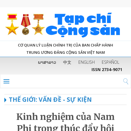
CƠ QUAN LÝ LUẬN CHÍNH TRỊ CỦA BAN CHẤP HÀNH
TRUNG ƯƠNG ĐẢNG CỘNG SẢN VIỆT NAM
ພາສາລາວ
中文
ENGLISH
ESPAÑOL
ISSN 2734-9071
THẾ GIỚI: VẤN ĐỀ - SỰ KIỆN
Kinh nghiệm của Nam
Phi trong thúc đẩy hội