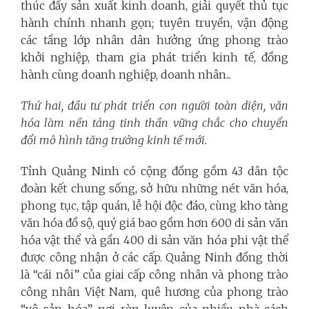
thúc đẩy sản xuất kinh doanh, giải quyết thủ tục
hành chính nhanh gọn; tuyên truyền, vận động
các tầng lớp nhân dân hưởng ứng phong trào
khởi nghiệp, tham gia phát triển kinh tế, đồng
hành cùng doanh nghiệp, doanh nhân...
Thứ hai, đầu tư phát triển con người toàn diện, văn
hóa làm nền tảng tinh thần vững chắc cho chuyển
đổi mô hình tăng trưởng kinh tế mới.
Tỉnh Quảng Ninh có cộng đồng gồm 43 dân tộc
đoàn kết chung sống, sở hữu những nét văn hóa,
phong tục, tập quán, lễ hội độc đáo, cùng kho tàng
văn hóa đồ sộ, quý giá bao gồm hơn 600 di sản văn
hóa vật thể và gần 400 di sản văn hóa phi vật thể
được công nhận ở các cấp. Quảng Ninh đồng thời
là “cái nôi” của giai cấp công nhân và phong trào
công nhân Việt Nam, quê hương của phong trào
“vô sản hóa”, nơi rèn luyện của nhiều nhà cách