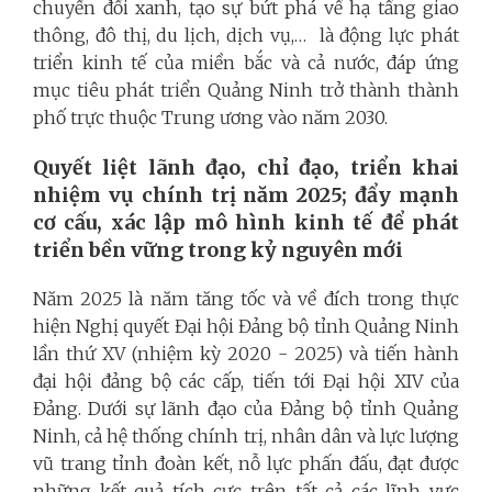
chuyển đổi xanh, tạo sự bứt phá về hạ tầng giao
thông, đô thị, du lịch, dịch vụ,… là động lực phát
triển kinh tế của miền bắc và cả nước, đáp ứng
mục tiêu phát triển Quảng Ninh trở thành thành
phố trực thuộc Trung ương vào năm 2030.
Quyết liệt lãnh đạo, chỉ đạo
,
triển khai
nhiệm vụ chính trị năm 2025; đẩy mạnh
cơ cấu, xác lập
mô hình kinh tế để phát
triển bền vững trong kỷ nguyên mới
Năm 2025 là năm tăng tốc và về đích trong thực
hiện Nghị quyết Đại hội Đảng bộ tỉnh Quảng Ninh
lần thứ XV (nhiệm kỳ 2020 - 2025) và tiến hành
đại hội đảng bộ các cấp, tiến tới Đại hội XIV của
Đảng. Dưới sự lãnh đạo của Đảng bộ tỉnh Quảng
Ninh, cả hệ thống chính trị, nhân dân và lực lượng
vũ trang tỉnh đoàn kết, nỗ lực phấn đấu, đạt được
những kết quả tích cực trên tất cả các lĩnh vực