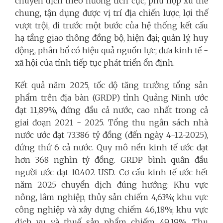
chuyển dịch theo hướng tích cực, phù hợp xu thế
chung, tận dụng được vị trí địa chiến lược, lợi thế
vượt trội, đi trước một bước của hệ thống kết cấu
hạ tầng giao thông đồng bộ, hiện đại; quản lý, huy
động, phân bổ có hiệu quả nguồn lực; đưa kinh tế -
xã hội của tỉnh tiếp tục phát triển ổn định.
Kết quả năm 2025, tốc độ tăng trưởng tổng sản
phẩm trên địa bàn (GRDP) tỉnh Quảng Ninh ước
đạt 11,89%, đứng đầu cả nước, cao nhất trong cả
giai đoạn 2021 - 2025. Tổng thu ngân sách nhà
nước ước đạt 73.386 tỷ đồng (đến ngày 4-12-2025),
đứng thứ 6 cả nước. Quy mô nền kinh tế ước đạt
hơn 368 nghìn tỷ đồng. GRDP bình quân đầu
người ước đạt 10.402 USD. Cơ cấu kinh tế ước hết
năm 2025 chuyển dịch đúng hướng: Khu vực
nông, lâm nghiệp, thủy sản chiếm 4,63%; khu vực
công nghiệp và xây dựng chiếm 46,18%; khu vực
dịch vụ và thuế sản phẩm chiếm 49,19%. Thu