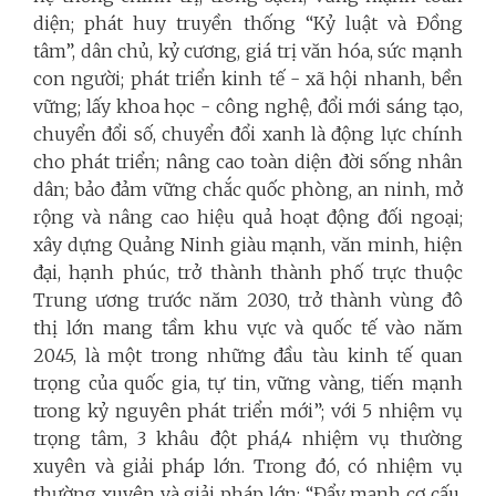
diện; phát huy truyền thống “Kỷ luật và Đồng
tâm”, dân chủ, kỷ cương, giá trị văn hóa, sức mạnh
con người; phát triển kinh tế - xã hội nhanh, bền
vững; lấy khoa học - công nghệ, đổi mới sáng tạo,
chuyển đổi số, chuyển đổi xanh là động lực chính
cho phát triển; nâng cao toàn diện đời sống nhân
dân; bảo đảm vững chắc quốc phòng, an ninh, mở
rộng và nâng cao hiệu quả hoạt động đối ngoại;
xây dựng Quảng Ninh giàu mạnh, văn minh, hiện
đại, hạnh phúc, trở thành thành phố trực thuộc
Trung ương trước năm 2030, trở thành vùng đô
thị lớn mang tầm khu vực và quốc tế vào năm
2045, là một trong những đầu tàu kinh tế quan
trọng của quốc gia, tự tin, vững vàng, tiến mạnh
trong kỷ nguyên phát triển mới”; với 5 nhiệm vụ
trọng tâm, 3 khâu đột phá,4 nhiệm vụ thường
xuyên và giải pháp lớn.
Trong đó, có nhiệm vụ
thường xuyên và giải pháp lớn: “
Đẩy mạnh cơ cấu,