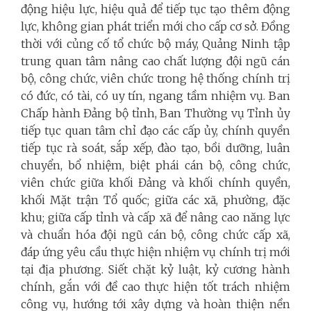
động hiệu lực, hiệu quả để tiếp tục tạo thêm động
lực, không gian phát triển mới cho cấp cơ sở. Đồng
thời với củng cố tổ chức bộ máy, Quảng Ninh tập
trung quan tâm nâng cao chất lượng đội ngũ cán
bộ, công chức, viên chức trong hệ thống chính trị
có đức, có tài, có uy tín, ngang tầm nhiệm vụ. Ban
Chấp hành Đảng bộ tỉnh,
Ban Thường vụ Tỉnh ủy
tiếp tục quan tâm chỉ đạo các cấp ủy, chính quyền
tiếp tục rà soát, sắp xếp, đào tạo, bồi dưỡng, luân
chuyển, bổ nhiệm, biệt phái cán bộ, công chức,
viên chức giữa khối Đảng và khối chính quyền,
khối Mặt trận Tổ quốc; giữa các xã, phường, đặc
khu; giữa cấp tỉnh và cấp xã để nâng cao năng lực
và chuẩn hóa đội ngũ cán bộ, công chức cấp xã,
đáp ứng yêu cầu thực hiện nhiệm vụ chính trị mới
tại địa phương.
Siết chặt kỷ luật, kỷ cương hành
chính, gắn với đề cao thực hiện tốt trách nhiệm
công vụ, hướng tới xây dựng và hoàn thiện nền