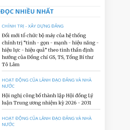
ĐỌC NHIỀU NHẤT
CHÍNH TRỊ - XÂY DỰNG ĐẢNG
Đổi mới tổ chức bộ máy của hệ thống
chính trị “tinh - gọn - mạnh - hiệu năng -
hiệu lực - hiệu quả” theo tinh thần định
hướng của Đồng chí GS, TS, Tổng Bí thư
Tô Lâm
HOẠT ĐỘNG CỦA LÃNH ĐẠO ĐẢNG VÀ NHÀ
NƯỚC
Hội nghị công bố thành lập Hội đồng Lý
luận Trung ương nhiệm kỳ 2026 - 2031
HOẠT ĐỘNG CỦA LÃNH ĐẠO ĐẢNG VÀ NHÀ
NƯỚC