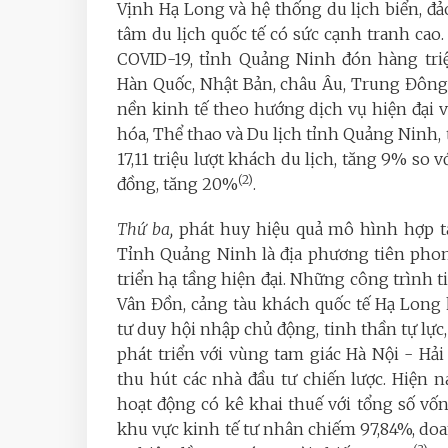
Vịnh Hạ Long và hệ thống du lịch biển, đ
tâm du lịch quốc tế có sức cạnh tranh cao
COVID-19, tỉnh Quảng Ninh đón hàng tri
Hàn Quốc, Nhật Bản, châu Âu, Trung Đông.
nền kinh tế theo hướng dịch vụ hiện đại 
hóa, Thể thao và Du lịch tỉnh Quảng Ninh
17,11 triệu lượt khách du lịch, tăng 9% so
(2)
đồng, tăng 20%
.
Thứ ba,
phát huy hiệu quả mô hình hợp tác
Tỉnh Quảng Ninh là địa phương tiên phon
triển hạ tầng hiện đại. Những công trình t
Vân Đồn, cảng tàu khách quốc tế Hạ Long
tư duy hội nhập chủ động, tinh thần tự lự
phát triển với vùng tam giác Hà Nội - Hả
thu hút các nhà đầu tư chiến lược. Hiện 
hoạt động có kê khai thuế với tổng số vố
khu vực kinh tế tư nhân chiếm 97,84%, d