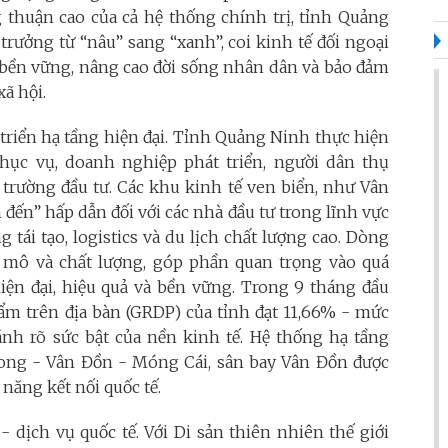
g thuận cao của cả hệ thống chính trị, tỉnh Quảng
rưởng từ “nâu” sang “xanh”, coi kinh tế đối ngoại
g bền vững, nâng cao đời sống nhân dân và bảo đảm
xã hội.
triển hạ tầng hiện đại. Tỉnh Quảng Ninh thực hiện
ục vụ, doanh nghiệp phát triển, người dân thụ
trường đầu tư. Các khu kinh tế ven biển, như Vân
đến” hấp dẫn đối với các nhà đầu tư trong lĩnh vực
 tái tạo, logistics và du lịch chất lượng cao. Dòng
 mô và chất lượng, góp phần quan trọng vào quá
hiện đại, hiệu quả và bền vững. Trong 9 tháng đầu
ẩm trên địa bàn (GRDP) của tỉnh đạt 11,66% - mức
ánh rõ sức bật của nền kinh tế. Hệ thống hạ tầng
 Long - Vân Đồn - Móng Cái, sân bay Vân Đồn được
năng kết nối quốc tế.
- dịch vụ quốc tế. Với Di sản thiên nhiên thế giới