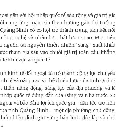
oại gắn với hội nhập quốc tế sâu rộng và giá trị gia
huỗi cung ứng toàn cầu theo hướng gần thị trường
nh Quảng Ninh có cơ hội trở thành trung tâm kết nối
, công nghệ và nhân lực chất lượng cao. Mục tiêu
ẩu nguồn tài nguyên thiên nhiên” sang “xuất khẩu
 bước tham gia sâu vào chuỗi giá trị toàn cầu, khẳng
 tế khu vực và quốc tế.
nh kinh tế đối ngoại đã trở thành động lực chủ yếu
inh tế và nâng cao vị thế chiến lược của tỉnh Quảng
 thần năng động, sáng tạo của địa phương và là
nhập quốc tế đúng đắn của Đảng và Nhà nước. Sự
 ngoại và bảo đảm lợi ích quốc gia - dân tộc tạo nên
n của tỉnh Quảng Ninh - một địa phương chủ động,
 luôn kiên định giữ vững bản lĩnh, độc lập và chủ
a.