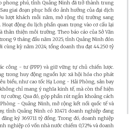
ảo phong phú, tỉnh Quảng Ninh đã trở thành trung
. Sau giai đoạn phục hồi do ảnh hưởng của đại dịch
ệu lượt khách mỗi năm, mở rộng thị trường sang
 Hoạt động du lịch phần quan trọng vào cơ cấu lại
và thân thiện môi trường. Theo báo cáo của Sở Văn
, trong 9 tháng đầu năm 2025, tỉnh Quảng Ninh đón
 với cùng kỳ năm 2024; tổng doanh thu đạt 44.250 tỷ
 công - tư (PPP) và giữ vững tự chủ chiến lược.
g trong huy động nguồn lực xã hội hóa cho phát
iêu biểu, như cao tốc Hạ Long - Hải Phòng, sân bay
 không chỉ mang ý nghĩa kinh tế, mà còn thể hiện
c, tự cường. Qua đó, góp phần rút ngắn khoảng cách
i Phòng - Quảng Ninh, mở rộng kết nối quốc tế và
nay, tỉnh Quảng Ninh có 10.471 doanh nghiệp đang
n đăng ký 369.711 tỷ đồng. Trong đó, doanh nghiệp
oanh nghiệp có vốn nhà nước chiếm 0,72% và doanh