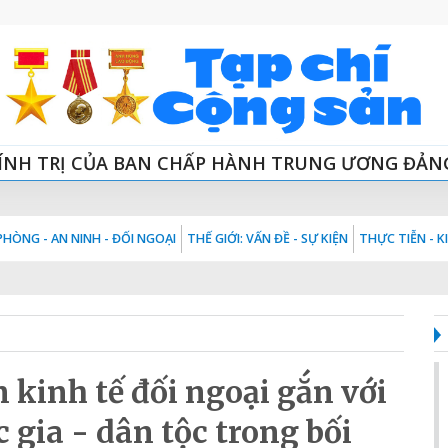
ÍNH TRỊ CỦA BAN CHẤP HÀNH TRUNG ƯƠNG ĐẢN
HÒNG - AN NINH - ĐỐI NGOẠI
THẾ GIỚI: VẤN ĐỀ - SỰ KIỆN
THỰC TIỄN - 
 kinh tế đối ngoại gắn với
 gia - dân tộc trong bối