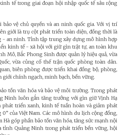
inh tế trong giai đoạn hội nhập quốc tế sâu rộng
i bảo vệ chủ quyền và an ninh quốc gia. Với vị trí
n giới là trụ cột phát triển toàn diện, đồng thời là
 - an ninh. Tỉnh tập trung xây dựng mô hình hợp
ển kinh tế - xã hội với giữ gìn trật tự, an toàn khu
ành Mô, Bắc Phong Sinh được quản lý hiệu quả, vừa
uốc, vừa củng cố thế trận quốc phòng toàn dân.
quan, biên phòng được triển khai đồng bộ, phòng,
n giới chính ngạch, minh bạch, bền vững.
 bảo tồn văn hóa và bảo vệ môi trường. Trong phát
ảng Ninh luôn gắn tăng trưởng với gìn giữ Vịnh Hạ
 phát triển xanh, kinh tế tuần hoàn và giảm phát
g 0” của Việt Nam. Các mô hình du lịch cộng đồng,
Đầm Hà góp phần bảo tồn văn hóa, tăng sức mạnh nội
a tỉnh Quảng Ninh trong phát triển bền vững, hội