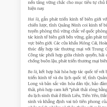
nền tảng vững chắc cho mục tiêu tự chủ k
hiện nay.
Hai là,
gắn phát triển kinh tế biên giới vớ
chiến lược, tỉnh Quảng Ninh coi kinh tế biê
tuyến phòng thủ vững chắc về quốc phòng
tác kinh tế biên giới bền vững, gắn phát tri
vực biên giới. Các cửa khẩu Móng Cái, Ho
thúc đẩy hợp tác thương mại với Trung Q
Công tác phối hợp giữa chính quyền, hải 
chống buôn lậu, phát triển thương mại biê
Ba là,
kết hợp hài hòa hợp tác quốc tế với
triển kinh tế và du lịch quốc tế, tỉnh Qu
Long và bản sắc văn hóa dân tộc, bảo đảm
thải, phù hợp cam kết “phát thải ròng bằn
du lịch sinh thái ở Bình Liêu, Tiên Yên, 
sinh và khẳng định vai trò tiên phong củ