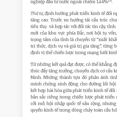
(3)
nghiệp đầu tư nước ngoài chiếm 1,44%
.
Thứ tư,
định hướng phát triển kinh tế đối ng
tăng cao. Trước xu hướng tái cấu trúc c
tiêu thụ và hợp tác với đối tác tin cậy, tỉ
mới của khu vực phía Bắc, nơi hội tụ vốn
trọng tâm của tỉnh là chuyển từ “xuất kh
tri thức, dịch vụ và giá trị gia tăng”, từng
định vị thế chiến lược trong mạng lưới kinh
Từ những kết quả đạt được, có thể khẳng đị
thúc đẩy tăng trưởng, chuyển dịch cơ cấu k
Ninh. Những thành tựu đó phản ánh tinh
minh chứng sinh động cho đường lối hội 
kết hợp hài hòa giữa phát triển kinh tế đối
bản sắc riêng trong chiến lược phát triể
cởi mở, hội nhập quốc tế sâu rộng, nhưng
quyền kinh tế trong dòng chảy toàn cầu hó