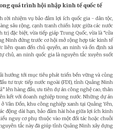
rong quá trình hội nhập kinh tế quốc tế
h rời nhiệm vụ bảo đảm lợi ích quốc gia - dân tộc,
càng sâu rộng, cạnh tranh chiến lược giữa các nước
h trị đặc biệt, vừa tiếp giáp Trung Quốc, vừa là “cửa
ng Ninh đứng trước cơ hội mở rộng hợp tác kinh tế
ức liên quan đến chủ quyền, an ninh và ổn định xã
, tự chủ, an ninh quốc gia là nguyên tắc xuyên suốt
ải hướng tới mục tiêu phát triển bền vững và củng
đầu tư trực tiếp nước ngoài (FDI), tỉnh Quảng Ninh
quả” lên hàng đầu, ưu tiên dự án công nghệ cao, thân
liên kết với doanh nghiệp trong nước. Những dự án
o ở Vân Đồn, khu công nghiệp xanh tại Quảng Yên,
ác động dài hạn, bảo đảm hài hòa giữa lợi ích kinh
thiểu nguy cơ phụ thuộc vào một đối tác hoặc chuỗi
n nguyên tắc này đã giúp tỉnh Quảng Ninh xây dựng