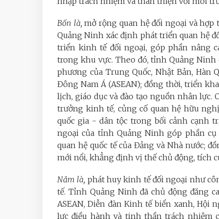
nhập trách nhiệm và thân thiện với môi tr
Bốn là,
mở rộng quan hệ đối ngoại và hợp tá
Quảng Ninh xác định phát triển quan hệ đối
triển kinh tế đối ngoại, góp phần nâng 
trong khu vực. Theo đó, tỉnh Quảng Ninh 
phương của Trung Quốc, Nhật Bản, Hàn Qu
Đông Nam Á (ASEAN); đồng thời, triển khai
lịch, giáo dục và đào tạo nguồn nhân lực. 
trưởng kinh tế, củng cố quan hệ hữu nghị
quốc gia - dân tộc trong bối cảnh cạnh tr
ngoại của tỉnh Quảng Ninh góp phần cụ 
quan hệ quốc tế của Đảng và Nhà nước; đồn
mới nổi, khẳng định vị thế chủ động, tích c
Năm là,
phát huy kinh tế đối ngoại như côn
tế. Tỉnh Quảng Ninh đã chủ động đăng ca
ASEAN, Diễn đàn Kinh tế biển xanh, Hội n
lực điều hành và tinh thần trách nhiệm