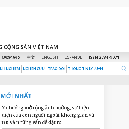
G CỘNG SẢN VIỆT NAM
ພາສາລາວ
中文
ENGLISH
ESPAÑOL
ISSN 2734-9071
KINH NGHIỆM
NGHIÊN CỨU - TRAO ĐỔI
THÔNG TIN LÝ LUẬN
MỚI NHẤT
Xu hướng mở rộng ảnh hưởng, sự hiện
diện của con người ngoài không gian vũ
trụ và những vấn đề đặt ra