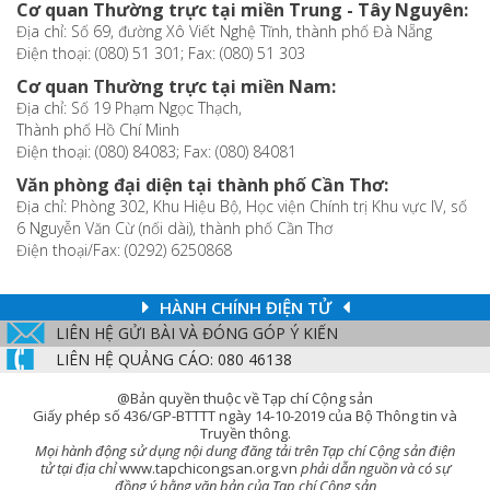
Cơ quan Thường trực tại miền Trung - Tây Nguyên:
Địa chỉ: Số 69, đường Xô Viết Nghệ Tĩnh, thành phố Đà Nẵng
Điện thoại: (080) 51 301; Fax: (080) 51 303
Cơ quan Thường trực tại miền Nam:
Địa chỉ: Số 19 Phạm Ngọc Thạch,
Thành phố Hồ Chí Minh
Điện thoại: (080) 84083; Fax: (080) 84081
Văn phòng đại diện tại thành phố Cần Thơ:
Địa chỉ: Phòng 302, Khu Hiệu Bộ, Học viện Chính trị Khu vực IV, số
6 Nguyễn Văn Cừ (nối dài), thành phố Cần Thơ
Điện thoại/Fax: (0292) 6250868
HÀNH CHÍNH ĐIỆN TỬ
LIÊN HỆ GỬI BÀI VÀ ĐÓNG GÓP Ý KIẾN
LIÊN HỆ QUẢNG CÁO: 080 46138
@Bản quyền thuộc về Tạp chí Cộng sản
Giấy phép số 436/GP-BTTTT ngày 14-10-2019 của Bộ Thông tin và
Truyền thông.
Mọi hành động sử dụng nội dung đăng tải trên Tạp chí Cộng sản điện
tử tại địa chỉ
www.tapchicongsan.org.vn
phải dẫn nguồn và có sự
đồng ý bằng văn bản của Tạp chí Cộng sản