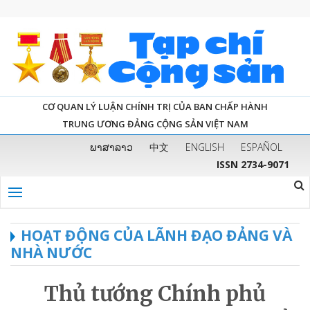
CƠ QUAN LÝ LUẬN CHÍNH TRỊ CỦA BAN CHẤP HÀNH
TRUNG ƯƠNG ĐẢNG CỘNG SẢN VIỆT NAM
ພາສາລາວ
中文
ENGLISH
ESPAÑOL
ISSN 2734-9071
HOẠT ĐỘNG CỦA LÃNH ĐẠO ĐẢNG VÀ
NHÀ NƯỚC
Thủ tướng Chính phủ