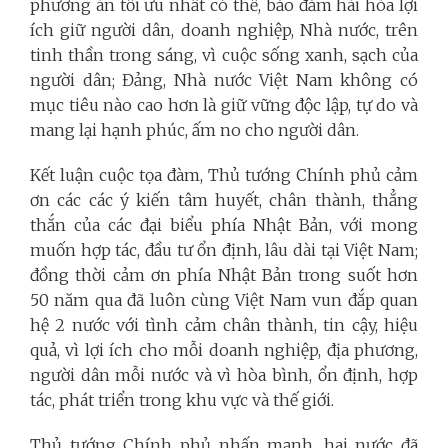
phương án tối ưu nhất có thể, bảo đảm hài hòa lợi
ích giữ người dân, doanh nghiệp, Nhà nước, trên
tinh thần trong sáng, vì cuộc sống xanh, sạch của
người dân; Đảng, Nhà nước Việt Nam không có
mục tiêu nào cao hơn là giữ vững độc lập, tự do và
mang lại hạnh phúc, ấm no cho người dân.
Kết luận cuộc tọa đàm, Thủ tướng Chính phủ cảm
ơn các các ý kiến tâm huyết, chân thành, thẳng
thắn của các đại biểu phía Nhật Bản, với mong
muốn hợp tác, đầu tư ổn định, lâu dài tại Việt Nam;
đồng thời cảm ơn phía Nhật Bản trong suốt hơn
50 năm qua đã luôn cùng Việt Nam vun đắp quan
hệ 2 nước với tình cảm chân thành, tin cậy, hiệu
quả, vì lợi ích cho mỗi doanh nghiệp, địa phương,
người dân mỗi nước và vì hòa bình, ổn định, hợp
tác, phát triển trong khu vực và thế giới.
Thủ tướng Chính phủ nhấn mạnh, hai nước đã