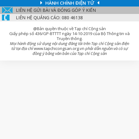
HÀNH CHÍNH ĐIỆN TỬ
LIÊN HỆ GỬI BÀI VÀ ĐÓNG GÓP Ý KIẾN
LIÊN HỆ QUẢNG CÁO: 080 46138
@Bản quyền thuộc về Tạp chí Cộng sản
Giấy phép số 436/GP-BTTTT ngày 14-10-2019 của Bộ Thông tin và
Truyền thông.
Mọi hành động sử dụng nội dung đăng tải trên Tạp chí Cộng sản điện
tử tại địa chỉ
www.tapchicongsan.org.vn
phải dẫn nguồn và có sự
đồng ý bằng văn bản của Tạp chí Cộng sản