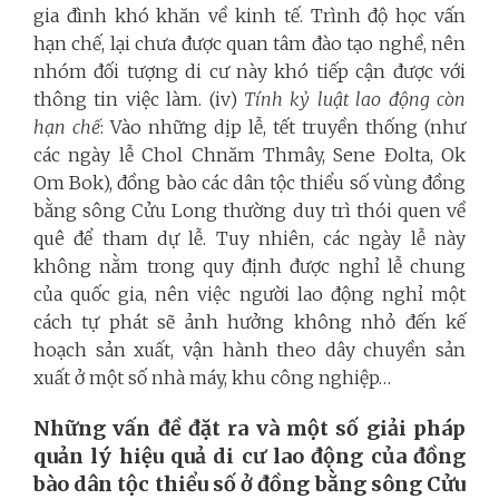
gia đình khó khăn về kinh tế. Trình độ học vấn
hạn chế, lại chưa được quan tâm đào tạo nghề, nên
nhóm đối tượng di cư này khó tiếp cận được với
thông tin việc làm. (iv)
Tính kỷ luật lao động còn
hạn chế
: Vào những dịp lễ, tết truyền thống (như
các ngày lễ Chol Chnăm Thmây, Sene Đolta, Ok
Om Bok), đồng bào các dân tộc thiểu số vùng đồng
bằng sông Cửu Long thường duy trì thói quen về
quê để tham dự lễ. Tuy nhiên, các ngày lễ này
không nằm trong quy định được nghỉ lễ chung
của quốc gia, nên việc người lao động nghỉ một
cách tự phát sẽ ảnh hưởng không nhỏ đến kế
hoạch sản xuất, vận hành theo dây chuyền sản
xuất ở một số nhà máy, khu công nghiệp…
Những vấn đề đặt ra và một số giải pháp
quản lý hiệu quả di cư lao động của đồng
bào dân tộc thiểu số ở đồng bằng sông Cửu