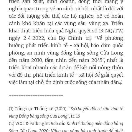
triển sản xuất, kinh doanh, đồng thời mang ý
nghĩa quan trọng về an sinh xã hội, nhất là đối với
các đối tượng yếu thế, các hộ nghèo, hộ có hoàn
cảnh khó khăn tại các vùng sâu, vùng xa. Triển
khai thực hiện hiệu quả Nghị quyết số 13-NQ/TW,
ngày 2-4-2022, của Bộ Chính trị, “Về phương
hướng phát triển kinh tế - xã hội, bảo đảm quốc
phòng, an ninh vùng đồng bằng sông Cửu Long
đến năm 2030, tầm nhìn đến năm 2045”, nhất là
triển khai nhanh các dự án để kết nối nông thôn
với đô thị, phát triển kinh tế - xã hội để giải quyết
việc làm tại chỗ, ổn định cuộc sống của nhân dân./.
-----------------------
(1) Tổng cục Thống kê (2010): “
Sự chuyển đổi cơ cấu kinh tế
vùng Đồng bằng sông Cửu Long
”, tr. 16
(2) VCCI & Fulbright:
Báo cáo Kinh tế thường niên đồng bằng
Sông Cửu Long 2020: Nâng cao năng lực cạnh tranh để phát