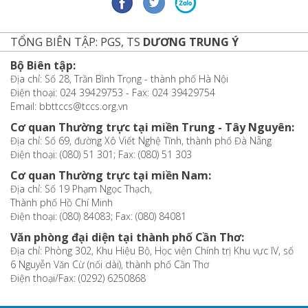
TỔNG BIÊN TẬP: PGS, TS
DƯƠNG TRUNG Ý
Bộ Biên tập:
Địa chỉ: Số 28, Trần Bình Trọng - thành phố Hà Nội
Điện thoại: 024 39429753 - Fax: 024 39429754
Email: bbttccs@tccs.org.vn
Cơ quan Thường trực tại miền Trung - Tây Nguyên:
Địa chỉ: Số 69, đường Xô Viết Nghệ Tĩnh, thành phố Đà Nẵng
Điện thoại: (080) 51 301; Fax: (080) 51 303
Cơ quan Thường trực tại miền Nam:
Địa chỉ: Số 19 Phạm Ngọc Thạch,
Thành phố Hồ Chí Minh
Điện thoại: (080) 84083; Fax: (080) 84081
Văn phòng đại diện tại thành phố Cần Thơ:
Địa chỉ: Phòng 302, Khu Hiệu Bộ, Học viện Chính trị Khu vực IV, số
6 Nguyễn Văn Cừ (nối dài), thành phố Cần Thơ
Điện thoại/Fax: (0292) 6250868