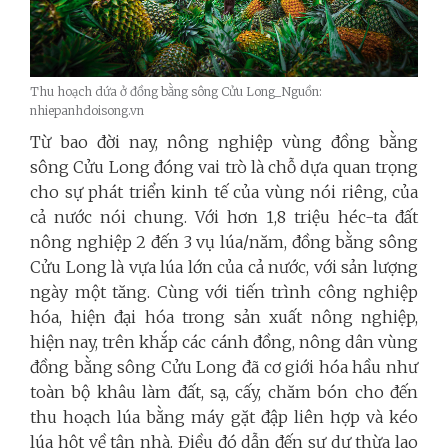
Thu hoạch dứa ở đồng bằng sông Cửu Long_Nguồn:
nhiepanhdoisong.vn
Từ bao đời nay, nông nghiệp vùng đồng bằng
sông Cửu Long đóng vai trò là chỗ dựa quan trọng
cho sự phát triển kinh tế của vùng nói riêng, của
cả nước nói chung. Với hơn 1,8 triệu héc-ta đất
nông nghiệp 2 đến 3 vụ lúa/năm, đồng bằng sông
Cửu Long là vựa lúa lớn của cả nước, với sản lượng
ngày một tăng. Cùng với tiến trình công nghiệp
hóa, hiện đại hóa trong sản xuất nông nghiệp,
hiện nay, trên khắp các cánh đồng, nông dân vùng
đồng bằng sông Cửu Long đã cơ giới hóa hầu như
toàn bộ khâu làm đất, sạ, cấy, chăm bón cho đến
thu hoạch lúa bằng máy gặt đập liên hợp và kéo
lúa hột về tận nhà. Điều đó dẫn đến sự dư thừa lao