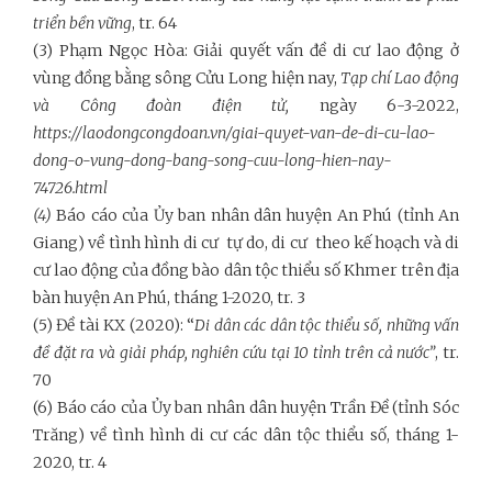
triển bền vững
, tr. 64
(3) Phạm Ngọc Hòa: Giải quyết vấn đề di cư lao động ở
vùng đồng bằng sông Cửu Long hiện nay,
Tạp chí Lao động
và Công đoàn điện tử,
ngày 6-3-2022,
https://laodongcongdoan.vn/giai-quyet-van-de-di-cu-lao-
dong-o-vung-dong-bang-song-cuu-long-hien-nay-
74726.html
(4)
Báo cáo của Ủy ban nhân dân huyện An Phú (tỉnh An
Giang) về tình hình di cư tự do, di cư theo kế hoạch và di
cư lao động của đồng bào dân tộc thiểu số Khmer trên địa
bàn huyện An Phú, tháng 1-2020, tr. 3
(5) Đề tài KX (2020): “
Di dân các dân tộc thiểu số, những vấn
đề đặt ra và giải pháp, nghiên cứu tại 10 tỉnh trên cả nước”
, tr.
70
(6) Báo cáo của Ủy ban nhân dân huyện Trần Đề (tỉnh Sóc
Trăng) về tình hình di cư các dân tộc thiểu số, tháng 1-
2020, tr. 4