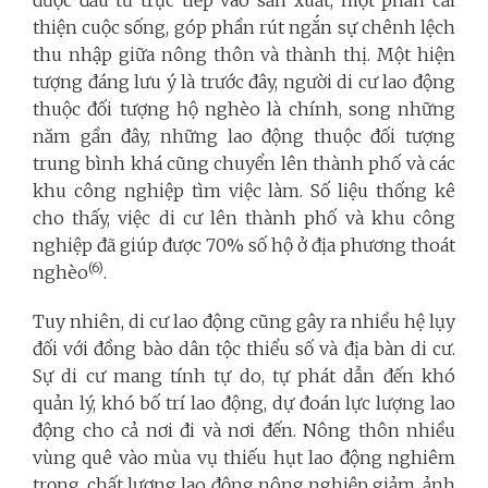
được đầu tư trực tiếp vào sản xuất, một phần cải
thiện cuộc sống, góp phần rút ngắn sự chênh lệch
thu nhập giữa nông thôn và thành thị. Một hiện
tượng đáng lưu ý là trước đây, người di cư lao động
thuộc đối tượng hộ nghèo là chính, song những
năm gần đây, những lao động thuộc đối tượng
trung bình khá cũng chuyển lên thành phố và các
khu công nghiệp tìm việc làm. Số liệu thống kê
cho thấy, việc di cư lên thành phố và khu công
nghiệp đã giúp được 70% số hộ ở địa phương thoát
(6)
nghèo
.
Tuy nhiên, di cư lao động cũng gây ra nhiều hệ lụy
đối với đồng bào dân tộc thiểu số và địa bàn di cư.
Sự di cư mang tính tự do, tự phát dẫn đến khó
quản lý, khó bố trí lao động, dự đoán lực lượng lao
động cho cả nơi đi và nơi đến. Nông thôn nhiều
vùng quê vào mùa vụ thiếu hụt lao động nghiêm
trọng, chất lượng lao động nông nghiệp giảm, ảnh