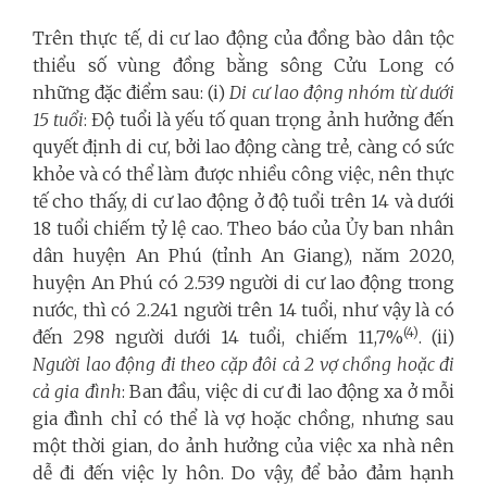
Trên thực tế, di cư lao động của đồng bào dân tộc
thiểu số vùng đồng bằng sông Cửu Long có
những đặc điểm sau: (i)
Di cư lao động nhóm từ dưới
15 tuổi
: Độ tuổi là yếu tố quan trọng ảnh hưởng đến
quyết định di cư, bởi lao động càng trẻ, càng có sức
khỏe và có thể làm được nhiều công việc, nên thực
tế cho thấy, di cư lao động ở độ tuổi trên 14 và dưới
18 tuổi chiếm tỷ lệ cao. Theo báo của Ủy ban nhân
dân huyện An Phú (tỉnh An Giang), năm 2020,
huyện An Phú có 2.539 người di cư lao động trong
nước, thì có 2.241 người trên 14 tuổi, như vậy là có
(4)
đến 298 người dưới 14 tuổi, chiếm 11,7%
. (ii)
Người lao động đi theo cặp đôi cả 2 vợ chồng hoặc đi
cả gia đình
: Ban đầu, việc di cư đi lao động xa ở mỗi
gia đình chỉ có thể là vợ hoặc chồng, nhưng sau
một thời gian, do ảnh hưởng của việc xa nhà nên
dễ đi đến việc ly hôn. Do vậy, để bảo đảm hạnh