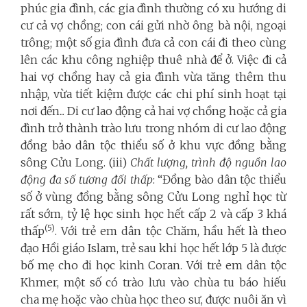
phúc gia đình, các gia đình thường có xu hướng di
cư cả vợ chồng; con cái gửi nhờ ông bà nội, ngoại
trông; một số gia đình đưa cả con cái đi theo cùng
lên các khu công nghiệp thuê nhà để ở. Việc đi cả
hai vợ chồng hay cả gia đình vừa tăng thêm thu
nhập, vừa tiết kiệm được các chi phí sinh hoạt tại
nơi đến... Di cư lao động cả hai vợ chồng hoặc cả gia
đình trở thành trào lưu trong nhóm di cư lao động
đồng bảo dân tộc thiểu số ở khu vực đồng bằng
sông Cửu Long. (iii)
Chất lượng, trình độ nguồn lao
động đa số tương đối thấp
: “Đồng bào dân tộc thiểu
số ở vùng đồng bằng sông Cửu Long nghỉ học từ
rất sớm, tỷ lệ học sinh học hết cấp 2 và cấp 3 khá
(5)
thấp
. Với trẻ em dân tộc Chăm, hầu hết là theo
đạo Hồi giáo Islam, trẻ sau khi học hết lớp 5 là được
bố mẹ cho đi học kinh Coran. Với trẻ em dân tộc
Khmer, một số có trào lưu vào chùa tu báo hiếu
cha mẹ hoặc vào chùa học theo sư, được nuôi ăn vì