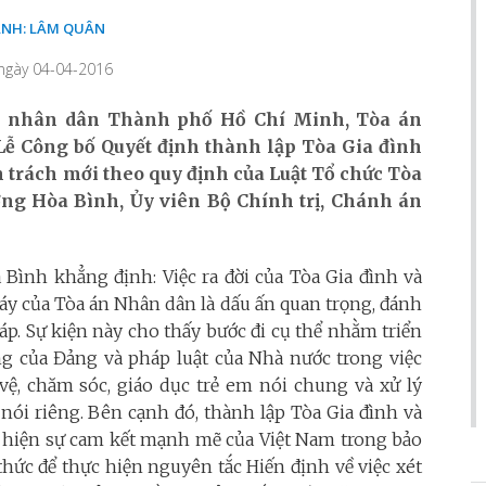
ẢNH: LÂM QUÂN
 ngày 04-04-2016
án nhân dân Thành phố Hồ Chí Minh, Tòa án
Lễ Công bố Quyết định thành lập Tòa Gia đình
 trách mới theo quy định của Luật Tổ chức Tòa
ng Hòa Bình, Ủy viên Bộ Chính trị, Chánh án
a Bình khẳng định: Việc ra đời của Tòa Gia đình và
áy của Tòa án Nhân dân là dấu ấn quan trọng, đánh
háp. Sự kiện này cho thấy bước đi cụ thể nhằm triển
ng của Đảng và pháp luật của Nhà nước trong việc
 vệ, chăm sóc, giáo dục trẻ em nói chung và xử lý
nói riêng. Bên cạnh đó, thành lập Tòa Gia đình và
 hiện sự cam kết mạnh mẽ của Việt Nam trong bảo
hức để thực hiện nguyên tắc Hiến định về việc xét