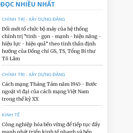
ĐỌC NHIỀU NHẤT
CHÍNH TRỊ - XÂY DỰNG ĐẢNG
Đổi mới tổ chức bộ máy của hệ thống
chính trị “tinh - gọn - mạnh - hiệu năng -
hiệu lực - hiệu quả” theo tinh thần định
hướng của Đồng chí GS, TS, Tổng Bí thư
Tô Lâm
CHÍNH TRỊ - XÂY DỰNG ĐẢNG
Cách mạng Tháng Tám năm 1945 - Bước
ngoặt vĩ đại của cách mạng Việt Nam
trong thế kỷ XX
KINH TẾ
Công nghiệp hóa bền vững để tiếp tục đẩy
mạnh phát triển kinh tế nhanh và bền