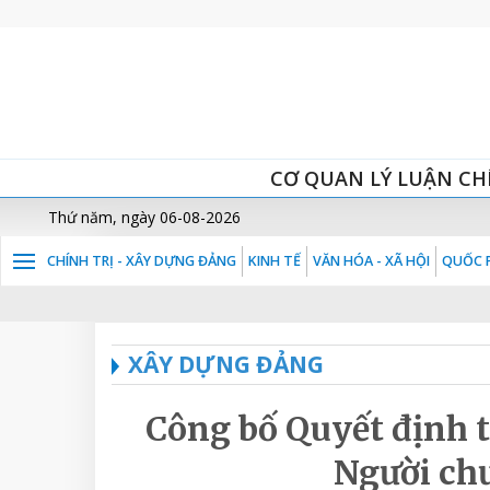
CƠ QUAN LÝ LUẬN CH
Thứ năm, ngày 06-08-2026
CHÍNH TRỊ - XÂY DỰNG ĐẢNG
KINH TẾ
VĂN HÓA - XÃ HỘI
QUỐC P
XÂY DỰNG ĐẢNG
Công bố Quyết định t
Người ch