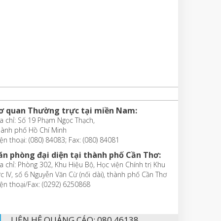
ơ quan Thường trực tại miền Nam:
a chỉ: Số 19 Phạm Ngọc Thạch,
hành phố Hồ Chí Minh
ện thoại: (080) 84083; Fax: (080) 84081
ăn phòng đại diện tại thành phố Cần Thơ:
a chỉ: Phòng 302, Khu Hiệu Bộ, Học viện Chính trị Khu
c IV, số 6 Nguyễn Văn Cừ (nối dài), thành phố Cần Thơ
ện thoại/Fax: (0292) 6250868
LIÊN HỆ QUẢNG CÁO: 080 46138