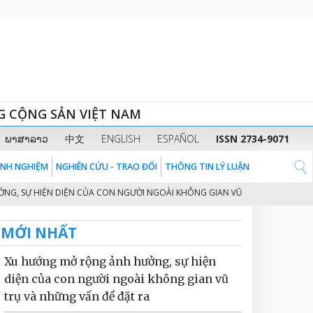
G CỘNG SẢN VIỆT NAM
ພາສາລາວ
中文
ENGLISH
ESPAÑOL
ISSN 2734-9071
KINH NGHIỆM
NGHIÊN CỨU - TRAO ĐỔI
THÔNG TIN LÝ LUẬN
SỰ HIỆN DIỆN CỦA CON NGƯỜI NGOÀI KHÔNG GIAN VŨ TRỤ VÀ NHỮNG VẤN 
MỚI NHẤT
Xu hướng mở rộng ảnh hưởng, sự hiện
diện của con người ngoài không gian vũ
trụ và những vấn đề đặt ra