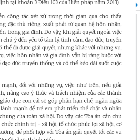
định tại khoản 3 Điều 103 của Hiến pháp năm 2013).
n công tác xét xử trong thời gian qua cho thấy,
g đặc thù riêng, xuất phát từ quan hệ hôn nhân,
n trong gia đình. Do vậy, khi giải quyết ngoài việc
n chú ý đến yếu tố tâm lý, tình cảm, đạo đức, truyền
có thể đã được giải quyết, nhưng khác với những vụ,
ụ, việc hôn nhân và gia đình vẫn bị ràng buộc với
 đạo đức truyền thống và có thể kéo dài suốt cuộc
mạnh, đối với những vụ, việc như trên, nếu giải
ình, nâng cao ý thức và trách nhiệm của các thành
, giáo dục con cái sẽ góp phần hạn chế, ngăn ngừa
 lành mạnh để trẻ em phát triển thể chất và nhân
chung của toàn xã hội. Do vậy, các Tòa án cần chủ
hức chính trị - xã hội, tổ chức phúc lợi xã hội, cơ
ương, để phối hợp với Tòa án giải quyết tốt các vụ
 Người chưa thành niên.