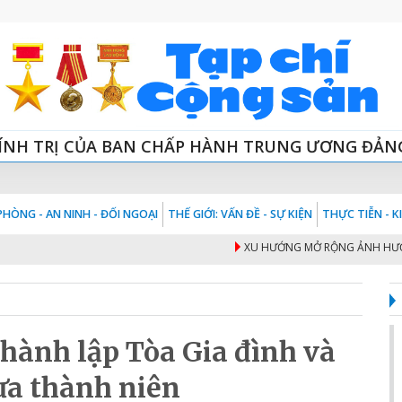
ÍNH TRỊ CỦA BAN CHẤP HÀNH TRUNG ƯƠNG ĐẢN
HÒNG - AN NINH - ĐỐI NGOẠI
THẾ GIỚI: VẤN ĐỀ - SỰ KIỆN
THỰC TIỄN - 
XU HƯỚNG MỞ RỘNG ẢNH HƯỞNG, 
hành lập Tòa Gia đình và
ưa thành niên