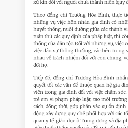
xử kín đối với người chưa thành niên (quy 
Theo đồng chí Trương Hòa Bình, thực tiễ
những vụ việc hôn nhân gia đình có nhữn
huyết thống, nuôi dưỡng giữa các thành viê
tuân thủ các quy định của pháp luật, thì cò
thống của dân tộc. Đối với những vụ, việc 
việc dân sự thông thường, các bên trong v
nhau về trách nhiệm đối với con chung, về
đời họ.
Tiếp đó, đồng chí Trương Hòa Bình nhấn 
quyết tốt các vấn đề thuộc quan hệ gia đ
viên trong gia đình đối với việc chăm sóc
trẻ em vi phạm pháp luật, tạo môi trường
cách; đồng thời, góp phần vào sự ổn định 
động xây dựng quy chế phối hợp với các tổ c
quan y tế, giáo dục ở Trung ương và địa ph
việc thuộc thẩm quyền của Tòa gia đình và