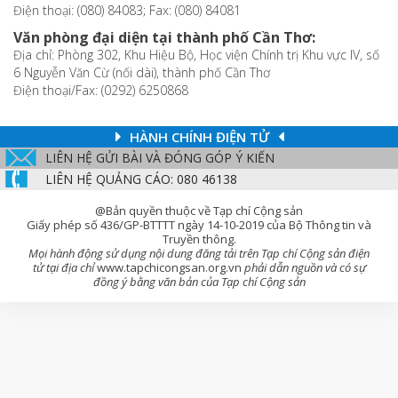
Điện thoại: (080) 84083; Fax: (080) 84081
Văn phòng đại diện tại thành phố Cần Thơ:
Địa chỉ: Phòng 302, Khu Hiệu Bộ, Học viện Chính trị Khu vực IV, số
6 Nguyễn Văn Cừ (nối dài), thành phố Cần Thơ
Điện thoại/Fax: (0292) 6250868
HÀNH CHÍNH ĐIỆN TỬ
LIÊN HỆ GỬI BÀI VÀ ĐÓNG GÓP Ý KIẾN
LIÊN HỆ QUẢNG CÁO: 080 46138
@Bản quyền thuộc về Tạp chí Cộng sản
Giấy phép số 436/GP-BTTTT ngày 14-10-2019 của Bộ Thông tin và
Truyền thông.
Mọi hành động sử dụng nội dung đăng tải trên Tạp chí Cộng sản điện
tử tại địa chỉ
www.tapchicongsan.org.vn
phải dẫn nguồn và có sự
đồng ý bằng văn bản của Tạp chí Cộng sản