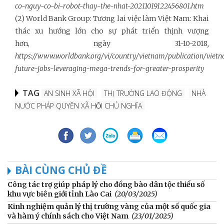
co-nguy-co-bi-robot-thay-the-nhat-20211019122456801.htm
(2) World Bank Group: Tương lai việc làm Việt Nam: Khai
thác xu hướng lớn cho sự phát triển thịnh vượng
hơn,
ngày
31-10-2018
,
https://www.worldbank.org/vi/country/vietnam/publication/viet
future-jobs-leveraging-mega-trends-for-greater-prosperity
TAG
AN SINH XÃ HỘI
THỊ TRƯỜNG LAO ĐỘNG
NHÀ
NƯỚC PHÁP QUYỀN XÃ HỘI CHỦ NGHĨA
BÀI CÙNG CHỦ ĐỀ
Công tác trợ giúp pháp lý cho đồng bào dân tộc thiểu số
khu vực biên giới tỉnh Lào Cai
(20/03/2025)
Kinh nghiệm quản lý thị trường vàng của một số quốc gia
và hàm ý chính sách cho Việt Nam
(23/01/2025)