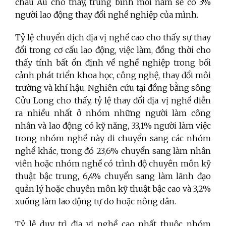
châu Âu cho thấy, trung bình mỗi năm sẽ có 3%
người lao động thay đổi nghề nghiệp của mình.
Tỷ lệ chuyển dịch địa vị nghề cao cho thấy sự thay
đổi trong cơ cấu lao động, việc làm, đồng thời cho
thấy tính bất ổn định về nghề nghiệp trong bối
cảnh phát triển khoa học, công nghệ, thay đổi môi
trường và khí hậu. Nghiên cứu tại đồng bằng sông
Cửu Long cho thấy, tỷ lệ thay đổi địa vị nghề diễn
ra nhiều nhất ở nhóm những người làm công
nhân và lao động có kỹ năng, 33,1% người làm việc
trong nhóm nghề này di chuyển sang các nhóm
nghề khác, trong đó 23,6% chuyển sang làm nhân
viên hoặc nhóm nghề có trình độ chuyên môn kỹ
thuật bậc trung, 6,4% chuyển sang làm lãnh đạo
quản lý hoặc chuyên môn kỹ thuật bậc cao và 3,2%
xuống làm lao động tự do hoặc nông dân.
Tỷ lệ duy trì địa vị nghề cao nhất thuộc nhóm