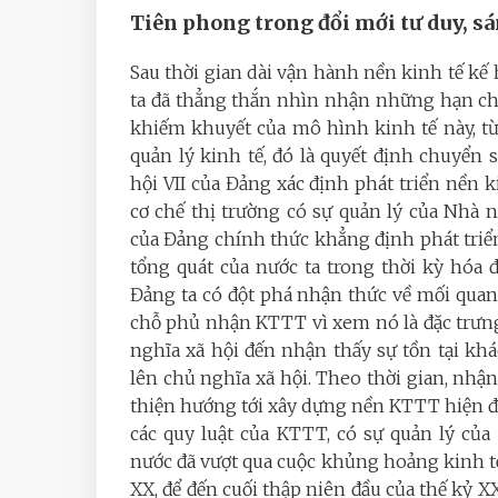
Tiên phong trong đổi mới tư duy, s
Sau thời gian dài vận hành nền kinh tế kế 
ta đã thẳng thắn nhìn nhận những hạn chế
khiếm khuyết của mô hình kinh tế này, t
quản lý kinh tế, đó là quyết định chuyển
hội VII của Đảng xác định phát triển nền
cơ chế thị trường có sự quản lý của Nhà 
của Đảng chính thức khẳng định phát tri
tổng quát của nước ta trong thời kỳ hóa đ
Đảng ta có đột phá nhận thức về mối qua
chỗ phủ nhận KTTT vì xem nó là đặc trưng
nghĩa xã hội đến nhận thấy sự tồn tại khá
lên chủ nghĩa xã hội. Theo thời gian, n
thiện hướng tới xây dựng nền KTTT hiện đạ
các quy luật của KTTT, có sự quản lý của
nước đã vượt qua cuộc khủng hoảng kinh tế
XX, để đến cuối thập niên đầu của thế kỷ X