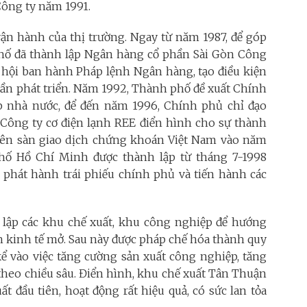
Công ty năm 1991.
vận hành của thị trường. Ngay từ năm 1987, để góp
hố đã thành lập Ngân hàng cổ phần Sài Gòn Công
c hội ban hành Pháp lệnh Ngân hàng, tạo điều kiện
ần phát triển. Năm 1992, Thành phố đề xuất Chính
 nhà nước, để đến năm 1996, Chính phủ chỉ đạo
, Công ty cơ điện lạnh REE điển hình cho sự thành
 trên sàn giao dịch chứng khoán Việt Nam vào năm
ố Hồ Chí Minh được thành lập từ tháng 7-1998
phát hành trái phiếu chính phủ và tiến hành các
h lập các khu chế xuất, khu công nghiệp để hướng
ch kinh tế mở. Sau này được pháp chế hóa thành quy
ể vào việc tăng cường sản xuất công nghiệp, tăng
theo chiều sâu. Điển hình, khu chế xuất Tân Thuận
t đầu tiên, hoạt động rất hiệu quả, có sức lan tỏa