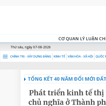
CƠ QUAN LÝ LUẬN CH
Thứ sáu, ngày 07-08-2026
CHÍNH TRỊ - XÂY DỰNG ĐẢNG
KINH TẾ
VĂN HÓA - XÃ HỘI
QUỐC P
TỔNG KẾT 40 NĂM ĐỔI MỚI ĐẤ
Phát triển kinh tế th
chủ nghĩa ở Thành ph