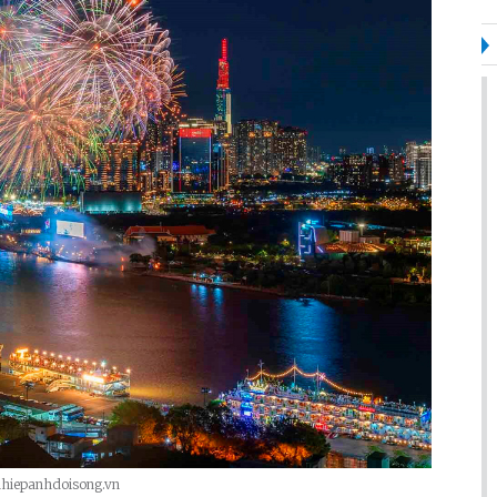
nhiepanhdoisong.vn