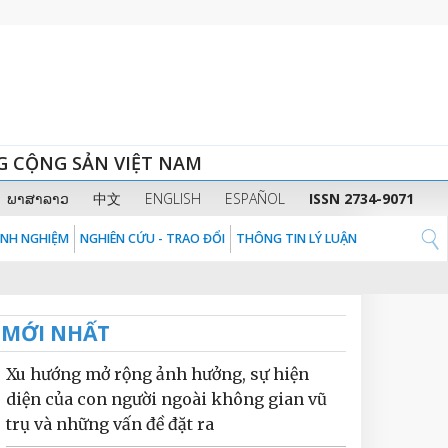
G CỘNG SẢN VIỆT NAM
ພາສາລາວ
中文
ENGLISH
ESPAÑOL
ISSN 2734-9071
KINH NGHIỆM
NGHIÊN CỨU - TRAO ĐỔI
THÔNG TIN LÝ LUẬN
MỚI NHẤT
Xu hướng mở rộng ảnh hưởng, sự hiện
diện của con người ngoài không gian vũ
trụ và những vấn đề đặt ra