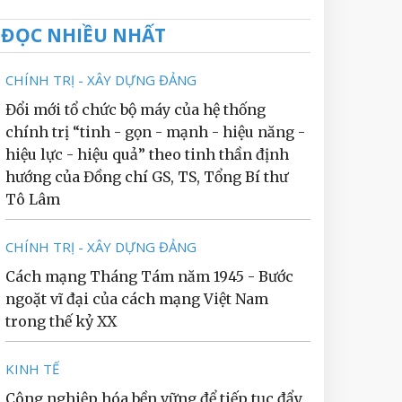
ĐỌC NHIỀU NHẤT
CHÍNH TRỊ - XÂY DỰNG ĐẢNG
Đổi mới tổ chức bộ máy của hệ thống
chính trị “tinh - gọn - mạnh - hiệu năng -
hiệu lực - hiệu quả” theo tinh thần định
hướng của Đồng chí GS, TS, Tổng Bí thư
Tô Lâm
CHÍNH TRỊ - XÂY DỰNG ĐẢNG
Cách mạng Tháng Tám năm 1945 - Bước
ngoặt vĩ đại của cách mạng Việt Nam
trong thế kỷ XX
KINH TẾ
Công nghiệp hóa bền vững để tiếp tục đẩy