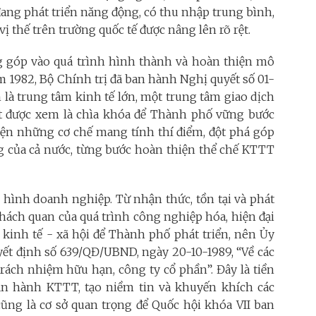
đang phát triển năng động, có thu nhập trung bình,
vị thế trên trường quốc tế được nâng lên rõ rệt.
 góp vào quá trình hình thành và hoàn thiện mô
1982, Bộ Chính trị đã ban hành Nghị quyết số 01-
à trung tâm kinh tế lớn, một trung tâm giao dịch
yết được xem là chìa khóa để Thành phố vững bước
 hiện những cơ chế mang tính thí điểm, đột phá góp
 của cả nước, từng bước hoàn thiện thể chế KTTT
i hình doanh nghiệp. Từ nhận thức, tồn tại và phát
khách quan của quá trình công nghiệp hóa, hiện đại
 kinh tế - xã hội để Thành phố phát triển, nên Ủy
t định số 639/QĐ/UBND, ngày 20-10-1989, “Về các
rách nhiệm hữu hạn, công ty cổ phần”. Đây là tiền
vận hành KTTT, tạo niềm tin và khuyến khích các
cũng là cơ sở quan trọng để Quốc hội khóa VII ban