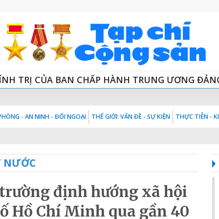
ÍNH TRỊ CỦA BAN CHẤP HÀNH TRUNG ƯƠNG ĐẢN
HÒNG - AN NINH - ĐỐI NGOẠI
THẾ GIỚI: VẤN ĐỀ - SỰ KIỆN
THỰC TIỄN - 
T NƯỚC
ị trường định hướng xã hội
ố Hồ Chí Minh qua gần 40