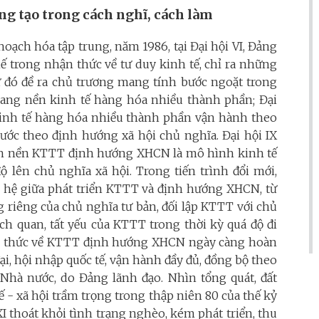
áng tạo trong cách nghĩ, cách làm
hoạch hóa tập trung, năm 1986, tại Đại hội VI, Đảng
 trong nhận thức về tư duy kinh tế, chỉ ra những
ừ đó đề ra chủ trương mang tính bước ngoặt trong
 sang nền kinh tế hàng hóa nhiều thành phần; Đại
 kinh tế hàng hóa nhiều thành phần vận hành theo
nước theo định hướng xã hội chủ nghĩa. Đại hội IX
ển nền KTTT định hướng XHCN là mô hình kinh tế
ộ lên chủ nghĩa xã hội. Trong tiến trình đổi mới,
n hệ giữa phát triển KTTT và định hướng XHCN, từ
 riêng của chủ nghĩa tư bản, đối lập KTTT với chủ
ch quan, tất yếu của KTTT trong thời kỳ quá độ đi
hận thức về KTTT định hướng XHCN ngày càng hoàn
i, hội nhập quốc tế, vận hành đầy đủ, đồng bộ theo
 Nhà nước, do Đảng lãnh đạo. Nhìn tổng quát, đất
 - xã hội trầm trọng trong thập niên 80 của thế kỷ
XI thoát khỏi tình trạng nghèo, kém phát triển, thu