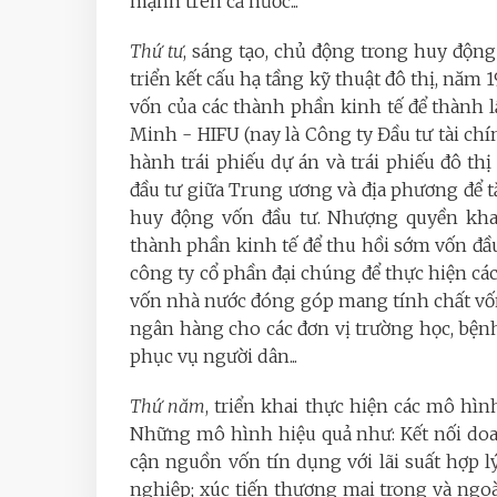
mạnh trên cả nước...
Thứ tư
, sáng tạo, chủ động trong huy động
triển kết cấu hạ tầng kỹ thuật đô thị, nă
vốn của các thành phần kinh tế để thành 
Minh - HIFU (nay là Công ty Đầu tư tài c
hành trái phiếu dự án và trái phiếu đô t
đầu tư giữa Trung ương và địa phương để 
huy động vốn đầu tư. Nhượng quyền khai
thành phần kinh tế để thu hồi sớm vốn đầu
công ty cổ phần đại chúng để thực hiện các
vốn nhà nước đóng góp mang tính chất vốn m
ngân hàng cho các đơn vị trường học, bệnh
phục vụ người dân...
Thứ năm
, triển khai thực hiện các mô hìn
Những mô hình hiệu quả như: Kết nối doa
cận nguồn vốn tín dụng với lãi suất hợp lý
nghiệp; xúc tiến thương mại trong và ngoà