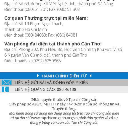
Địa chỉ: Số 69, đường Xô Viết Nghệ Tĩnh, thành phố Đà Nẵng
Điện thoại: (080) 51 301; Fax: (080) 51 303
Cơ quan Thường trực tại miền Nam:
Địa chỉ: Số 19 Phạm Ngọc Thạch,
Thành phố Hồ Chí Minh
Điện thoại: (080) 84083; Fax: (080) 84081
Văn phòng đại diện tại thành phố Cần Thơ:
Địa chỉ: Phòng 302, Khu Hiệu Bộ, Học viện Chính trị Khu vực IV, số
6 Nguyễn Văn Cừ (nối dài), thành phố Cần Thơ
Điện thoại/Fax: (0292) 6250868
HÀNH CHÍNH ĐIỆN TỬ
LIÊN HỆ GỬI BÀI VÀ ĐÓNG GÓP Ý KIẾN
LIÊN HỆ QUẢNG CÁO: 080 46138
@Bản quyền thuộc về Tạp chí Cộng sản
Giấy phép số 436/GP-BTTTT ngày 14-10-2019 của Bộ Thông tin và
Truyền thông.
Mọi hành động sử dụng nội dung đăng tải trên Tạp chí Cộng sản điện
tử tại địa chỉ
www.tapchicongsan.org.vn
phải dẫn nguồn và có sự
đồng ý bằng văn bản của Tạp chí Cộng sản