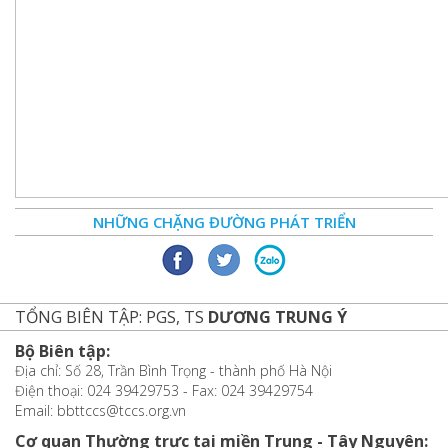
NHỮNG CHẶNG ĐƯỜNG PHÁT TRIỂN
TỔNG BIÊN TẬP: PGS, TS
DƯƠNG TRUNG Ý
Bộ Biên tập:
Địa chỉ: Số 28, Trần Bình Trọng - thành phố Hà Nội
Điện thoại: 024 39429753 - Fax: 024 39429754
Email: bbttccs@tccs.org.vn
Cơ quan Thường trực tại miền Trung - Tây Nguyên: