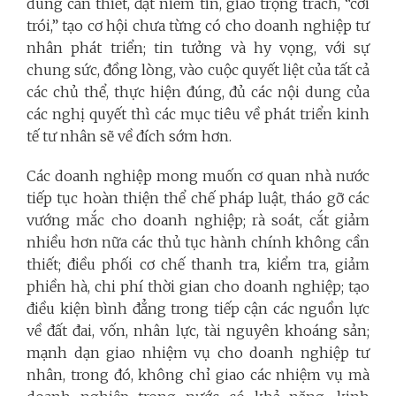
dung cần thiết, đặt niềm tin, giao trọng trách, “cởi
trói,” tạo cơ hội chưa từng có cho doanh nghiệp tư
nhân phát triển; tin tưởng và hy vọng, với sự
chung sức, đồng lòng, vào cuộc quyết liệt của tất cả
các chủ thể, thực hiện đúng, đủ các nội dung của
các nghị quyết thì các mục tiêu về phát triển kinh
tế tư nhân sẽ về đích sớm hơn.
Các doanh nghiệp mong muốn cơ quan nhà nước
tiếp tục hoàn thiện thể chế pháp luật, tháo gỡ các
vướng mắc cho doanh nghiệp; rà soát, cắt giảm
nhiều hơn nữa các thủ tục hành chính không cần
thiết; điều phối cơ chế thanh tra, kiểm tra, giảm
phiền hà, chi phí thời gian cho doanh nghiệp; tạo
điều kiện bình đẳng trong tiếp cận các nguồn lực
về đất đai, vốn, nhân lực, tài nguyên khoáng sản;
mạnh dạn giao nhiệm vụ cho doanh nghiệp tư
nhân, trong đó, không chỉ giao các nhiệm vụ mà