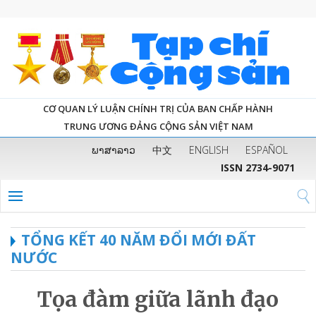
CƠ QUAN LÝ LUẬN CHÍNH TRỊ CỦA BAN CHẤP HÀNH
TRUNG ƯƠNG ĐẢNG CỘNG SẢN VIỆT NAM
ພາສາລາວ
中文
ENGLISH
ESPAÑOL
ISSN 2734-9071
TỔNG KẾT 40 NĂM ĐỔI MỚI ĐẤT
NƯỚC
Tọa đàm giữa lãnh đạo