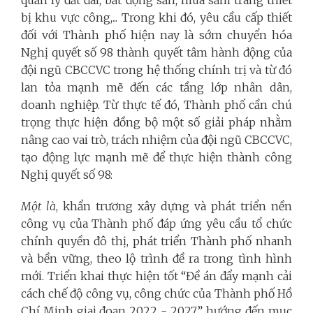
quản lý đất đai, bất động sản, mua sắm trang thiết
bị khu vực công,... Trong khi đó, yêu cầu cấp thiết
đối với Thành phố hiện nay là sớm chuyển hóa
Nghị quyết số 98 thành quyết tâm hành động của
đội ngũ CBCCVC trong hệ thống chính trị và từ đó
lan tỏa mạnh mẽ đến các tầng lớp nhân dân,
doanh nghiệp. Từ thực tế đó, Thành phố cần chú
trọng thực hiện đồng bộ một số giải pháp nhằm
nâng cao vai trò, trách nhiệm của đội ngũ CBCCVC,
tạo động lực mạnh mẽ để thực hiện thành công
Nghị quyết số 98:
Một là
, khẩn trương xây dựng và phát triển nền
công vụ của Thành phố đáp ứng yêu cầu tổ chức
chính quyền đô thị, phát triển Thành phố nhanh
và bền vững, theo lộ trình đề ra trong tình hình
mới. Triển khai thực hiện tốt “Đề án đẩy mạnh cải
cách chế độ công vụ, công chức của Thành phố Hồ
Chí Minh giai đoạn 2022 - 2027”, hướng đến mục