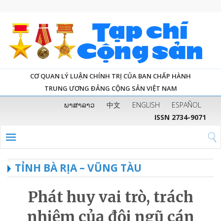
CƠ QUAN LÝ LUẬN CHÍNH TRỊ CỦA BAN CHẤP HÀNH
TRUNG ƯƠNG ĐẢNG CỘNG SẢN VIỆT NAM
ພາສາລາວ
中文
ENGLISH
ESPAÑOL
ISSN 2734-9071
TỈNH BÀ RỊA – VŨNG TÀU
Phát huy vai trò, trách
nhiệm của đội ngũ cán