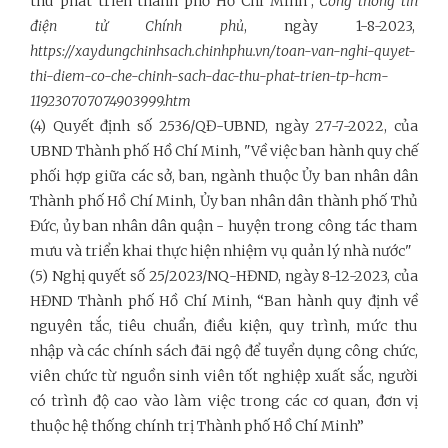
thù phát triển thành phố Hồ Chí Minh”,
Cổng thông tin
điện tử Chính phủ
, ngày 1-8-2023,
https://xaydungchinhsach.chinhphu.vn/toan-van-nghi-quyet-
thi-diem-co-che-chinh-sach-dac-thu-phat-trien-tp-hcm-
119230707074903999.htm
(4) Quyết định số 2536/QĐ-UBND, ngày 27-7-2022, của
UBND Thành phố Hồ Chí Minh, "Về việc ban hành quy chế
phối hợp giữa các sở, ban, ngành thuộc Ủy ban nhân dân
Thành phố Hồ Chí Minh, Ủy ban nhân dân thành phố Thủ
Đức, ủy ban nhân dân quận - huyện trong công tác tham
mưu và triển khai thực hiện nhiệm vụ quản lý nhà nước"
(5) Nghị quyết số 25/2023/NQ-HĐND, ngày 8-12-2023, của
HĐND Thành phố Hồ Chí Minh, “Ban hành quy định về
nguyên tắc, tiêu chuẩn, điều kiện, quy trình, mức thu
nhập và các chính sách đãi ngộ để tuyển dụng công chức,
viên chức từ nguồn sinh viên tốt nghiệp xuất sắc, người
có trình độ cao vào làm việc trong các cơ quan, đơn vị
thuộc hệ thống chính trị Thành phố Hồ Chí Minh”