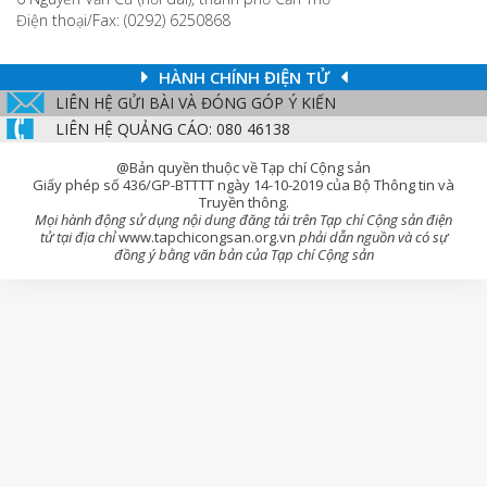
Điện thoại/Fax: (0292) 6250868
HÀNH CHÍNH ĐIỆN TỬ
LIÊN HỆ GỬI BÀI VÀ ĐÓNG GÓP Ý KIẾN
LIÊN HỆ QUẢNG CÁO: 080 46138
@Bản quyền thuộc về Tạp chí Cộng sản
Giấy phép số 436/GP-BTTTT ngày 14-10-2019 của Bộ Thông tin và
Truyền thông.
Mọi hành động sử dụng nội dung đăng tải trên Tạp chí Cộng sản điện
tử tại địa chỉ
www.tapchicongsan.org.vn
phải dẫn nguồn và có sự
đồng ý bằng văn bản của Tạp chí Cộng sản