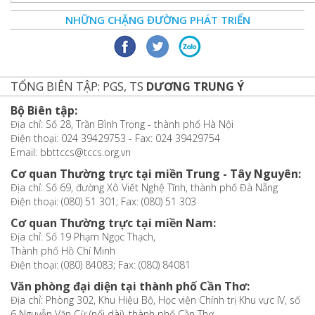
NHỮNG CHẶNG ĐƯỜNG PHÁT TRIỂN
TỔNG BIÊN TẬP: PGS, TS
DƯƠNG TRUNG Ý
Bộ Biên tập:
Địa chỉ: Số 28, Trần Bình Trọng - thành phố Hà Nội
Điện thoại: 024 39429753 - Fax: 024 39429754
Email: bbttccs@tccs.org.vn
Cơ quan Thường trực tại miền Trung - Tây Nguyên:
Địa chỉ: Số 69, đường Xô Viết Nghệ Tĩnh, thành phố Đà Nẵng
Điện thoại: (080) 51 301; Fax: (080) 51 303
Cơ quan Thường trực tại miền Nam:
Địa chỉ: Số 19 Phạm Ngọc Thạch,
Thành phố Hồ Chí Minh
Điện thoại: (080) 84083; Fax: (080) 84081
Văn phòng đại diện tại thành phố Cần Thơ:
Địa chỉ: Phòng 302, Khu Hiệu Bộ, Học viện Chính trị Khu vực IV, số
6 Nguyễn Văn Cừ (nối dài), thành phố Cần Thơ