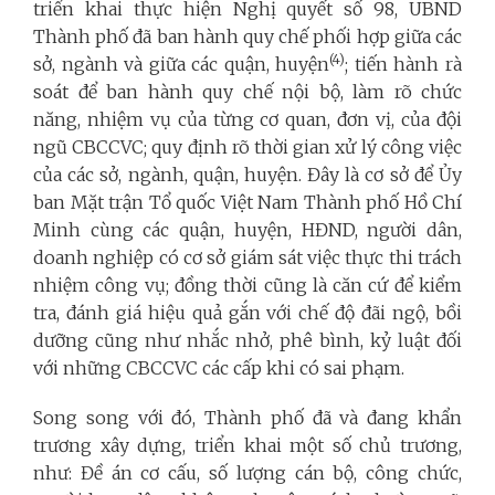
triển khai thực hiện Nghị quyết số 98, UBND
Thành phố đã ban hành quy chế phối hợp giữa các
(4)
sở, ngành và giữa các quận, huyện
; tiến hành rà
soát để ban hành quy chế nội bộ, làm rõ chức
năng, nhiệm vụ của từng cơ quan, đơn vị, của đội
ngũ CBCCVC; quy định rõ thời gian xử lý công việc
của các sở, ngành, quận, huyện. Đây là cơ sở để Ủy
ban Mặt trận Tổ quốc Việt Nam Thành phố Hồ Chí
Minh cùng các quận, huyện, HĐND, người dân,
doanh nghiệp có cơ sở giám sát việc thực thi trách
nhiệm công vụ; đồng thời cũng là căn cứ để kiểm
tra, đánh giá hiệu quả gắn với chế độ đãi ngộ, bồi
dưỡng cũng như nhắc nhở, phê bình, kỷ luật đối
với những CBCCVC các cấp khi có sai phạm.
Song song với đó, Thành phố đã và đang khẩn
trương xây dựng, triển khai một số chủ trương,
như: Đề án cơ cấu, số lượng cán bộ, công chức,