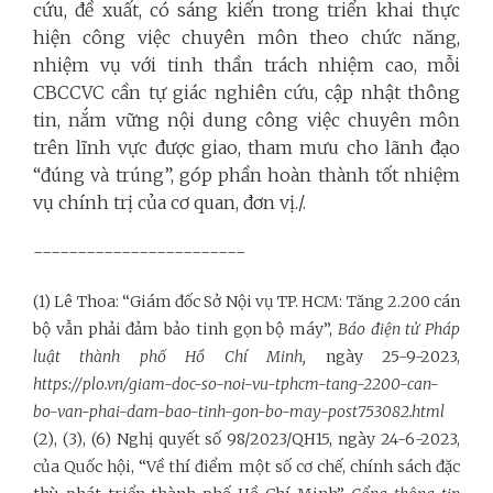
cứu, đề xuất, có sáng kiến trong triển khai thực
hiện công việc chuyên môn theo chức năng,
nhiệm vụ với tinh thần trách nhiệm cao, mỗi
CBCCVC cần tự giác nghiên cứu, cập nhật thông
tin, nắm vững nội dung công việc chuyên môn
trên lĩnh vực được giao, tham mưu cho lãnh đạo
“đúng và trúng”, góp phần hoàn thành tốt nhiệm
vụ chính trị của cơ quan, đơn vị./.
------------------------
(1) Lê Thoa: “Giám đốc Sở Nội vụ TP. HCM: Tăng 2.200 cán
bộ vẫn phải đảm bảo tinh gọn bộ máy”,
Báo điện tử Pháp
luật thành phố Hồ Chí Minh,
ngày 25-9-2023,
https://plo.vn/giam-doc-so-noi-vu-tphcm-tang-2200-can-
bo-van-phai-dam-bao-tinh-gon-bo-may-post753082.html
(2), (3), (6) Nghị quyết số 98/2023/QH15, ngày 24-6-2023,
của Quốc hội, “Về thí điểm một số cơ chế, chính sách đặc