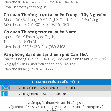
Điện thoại: 024 39429753 - Fax: 024 39429754
Email: bbttccs@tccs.org.vn
Cơ quan Thường trực tại miền Trung - Tây Nguyên:
Địa chỉ: Số 69, đường Xô Viết Nghệ Tĩnh, thành phố Đà Nẵng
Điện thoại: (080) 51 301; Fax: (080) 51 303
Cơ quan Thường trực tại miền Nam:
Địa chỉ: Số 19 Phạm Ngọc Thạch,
Thành phố Hồ Chí Minh
Điện thoại: (080) 84083; Fax: (080) 84081
Văn phòng đại diện tại thành phố Cần Thơ:
Địa chỉ: Phòng 302, Khu Hiệu Bộ, Học viện Chính trị Khu vực IV, số
6 Nguyễn Văn Cừ (nối dài), thành phố Cần Thơ
Điện thoại/Fax: (0292) 6250868
HÀNH CHÍNH ĐIỆN TỬ
LIÊN HỆ GỬI BÀI VÀ ĐÓNG GÓP Ý KIẾN
LIÊN HỆ QUẢNG CÁO: 080 46138
@Bản quyền thuộc về Tạp chí Cộng sản
Giấy phép số 436/GP-BTTTT ngày 14-10-2019 của Bộ Thông tin và
Truyền thông.