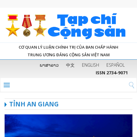
CƠ QUAN LÝ LUẬN CHÍNH TRỊ CỦA BAN CHẤP HÀNH
TRUNG ƯƠNG ĐẢNG CỘNG SẢN VIỆT NAM
ພາສາລາວ
中文
ENGLISH
ESPAÑOL
ISSN 2734-9071
TỈNH AN GIANG