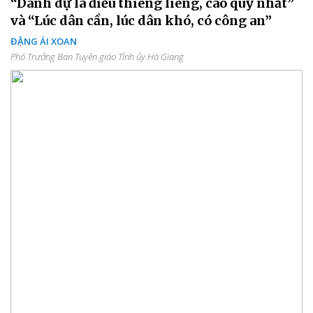
“Danh dự là điều thiêng liêng, cao quý nhất”
và “Lúc dân cần, lúc dân khó, có công an”
ĐẶNG ÁI XOAN
Phó Trưởng Ban Tuyên giáo Tỉnh ủy Hà Giang