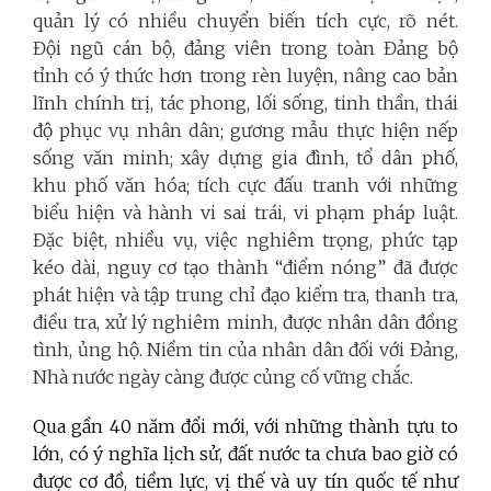
quản lý có nhiều chuyển biến tích cực, rõ nét.
Đội ngũ cán bộ, đảng viên trong toàn Đảng bộ
tỉnh có ý thức hơn trong rèn luyện, nâng cao bản
lĩnh chính trị, tác phong, lối sống, tinh thần, thái
độ phục vụ nhân dân; gương mẫu thực hiện nếp
sống văn minh; xây dựng gia đình, tổ dân phố,
khu phố văn hóa; tích cực đấu tranh với những
biểu hiện và hành vi sai trái, vi phạm pháp luật.
Đặc biệt, nhiều vụ, việc nghiêm trọng, phức tạp
kéo dài, nguy cơ tạo thành “điểm nóng” đã được
phát hiện và tập trung chỉ đạo kiểm tra, thanh tra,
điều tra, xử lý nghiêm minh, được nhân dân đồng
tình, ủng hộ. Niềm tin của nhân dân đối với Đảng,
Nhà nước ngày càng được củng cố vững chắc.
Qua gần 40 năm đổi mới, với những thành tựu to
lớn, có ý nghĩa lịch sử, đất nước ta chưa bao giờ có
được cơ đồ, tiềm lực, vị thế và uy tín quốc tế như