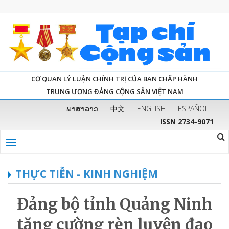
CƠ QUAN LÝ LUẬN CHÍNH TRỊ CỦA BAN CHẤP HÀNH
TRUNG ƯƠNG ĐẢNG CỘNG SẢN VIỆT NAM
ພາສາລາວ
中文
ENGLISH
ESPAÑOL
ISSN 2734-9071
THỰC TIỄN - KINH NGHIỆM
Đảng bộ tỉnh Quảng Ninh
tăng cường rèn luyện đạo