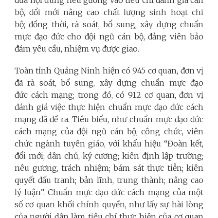
bộ, đổi mới nâng cao chất lượng sinh hoạt chi
bộ; đồng thời, rà soát, bổ sung, xây dựng chuẩn
mực đạo đức cho đội ngũ cán bộ, đảng viên bảo
đảm
yêu cầu, nhiệm vụ được giao.
Toàn tỉnh Quảng Ninh hiện có 945 cơ quan, đơn vị
đã rà soát, bổ sung, xây dựng chuẩn mực đạo
đức cách mạng; trong đó, có 912 cơ quan, đơn vị
đánh giá việc thực hiện chuẩn mực đạo đức cách
mạng đã đề ra. Tiêu biểu, như chuẩn mực đạo đức
cách mạng của đội ngũ cán bộ, công
chức, viên
chức ngành tuyên giáo, với khẩu hiệu “Đoàn kết,
đổi mới; dân chủ, kỷ cương; kiên định lập trường;
nêu gương, trách nhiệm; bám sát thực tiễn; kiên
quyết đấu tranh; bản lĩnh, trung thành; nâng cao
lý luận”. Chuẩn mực đạo đức cách mạng của một
số cơ quan khối chính quyền, như
lấy sự hài lòng
của người dân làm tiêu chí thực hiện của cơ quan