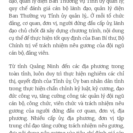
đạo, quản lý diện Ban Thường vụ Tỉnh ủy quản lý;
quy chế đánh giá cán bộ lãnh đạo, quản lý diện
Ban Thường vụ Tỉnh ủy quản lý,... Ở mỗi tổ chức
đảng, cơ quan, đơn vị, người đứng đầu cấp ủy, lãnh
đạo chủ chốt đã xây dựng chương trình, nội dung
cụ thể để thực hiện tốt quy định của Ban Bí thư, Bộ
Chính trị về trách nhiệm nêu gương của đội ngũ
cán bộ, đảng viên.
Từ tỉnh Quảng Ninh đến các địa phương trong
toàn tỉnh, luôn duy trì thực hiện nghiêm các chỉ
thị, quyết định của Tỉnh ủy, Ủy ban nhân dân tỉnh
trong thực hiện chấn chỉnh kỷ luật, kỷ cương, đạo
đức công vụ, tăng cường công tác quản lý đội ngũ
cán bộ, công chức, viên chức và trách nhiệm nêu
gương của người đứng đầu cơ quan, đơn vị, địa
phương.
Nhiều cấp ủy, địa phương, đơn vị tập
trung chỉ đạo tăng cường trách nhiệm nêu gương,
đưa nội dung nêu gươ
ng vào tiêu chí đánh giá cán