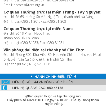
Điện thoại: 024 39429753 - Fax: 024 39429754
Email: bbttccs@tccs.org.vn
Cơ quan Thường trực tại miền Trung - Tây Nguyên:
Địa chỉ: Số 69, đường Xô Viết Nghệ Tĩnh, thành phố Đà Nẵng
Điện thoại: (080) 51 301; Fax: (080) 51 303
Cơ quan Thường trực tại miền Nam:
Địa chỉ: Số 19 Phạm Ngọc Thạch,
Thành phố Hồ Chí Minh
Điện thoại: (080) 84083; Fax: (080) 84081
Văn phòng đại diện tại thành phố Cần Thơ:
Địa chỉ: Phòng 302, Khu Hiệu Bộ, Học viện Chính trị Khu vực IV, số
6 Nguyễn Văn Cừ (nối dài), thành phố Cần Thơ
Điện thoại/Fax: (0292) 6250868
HÀNH CHÍNH ĐIỆN TỬ
LIÊN HỆ GỬI BÀI VÀ ĐÓNG GÓP Ý KIẾN
LIÊN HỆ QUẢNG CÁO: 080 46138
@Bản quyền thuộc về Tạp chí Cộng sản
Giấy phép số 436/GP-BTTTT ngày 14-10-2019 của Bộ Thông tin và
Truyền thông.