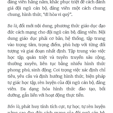
đảng viên hằng năm, khắc phục triệt để cách đánh
giá đội ngũ cán bộ, đảng viên một cách chung
chung, hình thức, “dĩ hòa vi quý”...
Ba là,
đổi mới nội dung, phương thức giáo dục đạo
đức cách mạng cho đội ngũ cán bộ, đảng viên. Nội
dung giáo dục
phải
cơ bản,
hệ thống,
tập trung
vào trọng tâm, trọng điểm, phù hợp với từng đối
tượng và giai đoạn nhất định. Tập trung vào việc
học tập, quán triệt và tuyên truyền sâu rộng,
thường xuyên, liên tục bằng nhiều hình thức
phong phú, sinh động. Coi trọng việc xác định chỉ
tiêu, yêu cầu và định hướng hình thức, biện pháp
tự giác học tập, rèn luyện của đội ngũ cán bộ, đảng
viên. Đa dạng hóa hình thức đào tạo, bồi
dưỡng, gắn liền với hoạt động thực tiễn.
Bốn là,
phát huy tính tích cực, tự học, tự rèn luyện
nâng cao đạo đức cách mạng của đội ngũ cán bộ,