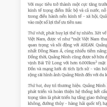
Với mục tiêu trở thành một cực tăng trưở
kinh tế trọng điểm Bắc bộ và cả nước, nỗ
trong điều hành nền kinh tế - xã hội, Quả
vào một số lợi thế ưu tiên sau:
Thứ nhất,
phát huy lợi thế tự nhiên. Xét về
Việt Nam, được ví như “một Việt Nam thu 
quan trọng và sôi động với ASEAN. Quảng
nhất Đông Nam Á, cùng nhiều tiềm năng ph
Đồng thời, Quảng Ninh cũng được sở hữu di
2
vịnh Bái Tử Long với hơn 6.000km
mặt 
Đồn và mạng lưới di tích lịch sử - văn hó
rộng rãi hình ảnh Quảng Ninh đến với du kh
Thứ hai,
duy trì thương hiệu. Quảng Ninh 
phát triển và hoàn thiện hệ thống kết cấu
trọng tâm là phát triển hạ tầng giao thôn
không, đường thủy - hàng hải quốc tế), h