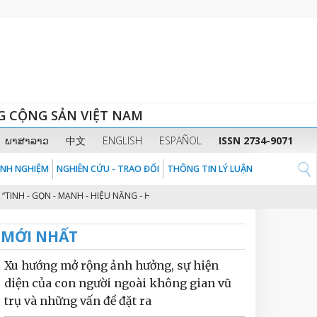
G CỘNG SẢN VIỆT NAM
ພາສາລາວ
中文
ENGLISH
ESPAÑOL
ISSN 2734-9071
KINH NGHIỆM
NGHIÊN CỨU - TRAO ĐỔI
THÔNG TIN LÝ LUẬN
- GỌN - MẠNH - HIỆU NĂNG - HIỆU LỰC - HIỆU QUẢ” THEO TINH THẦN ĐỊNH H
MỚI NHẤT
Xu hướng mở rộng ảnh hưởng, sự hiện
diện của con người ngoài không gian vũ
trụ và những vấn đề đặt ra