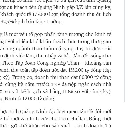
 Trong đó lĩnh vực dịch vụ du lịch của tỉnh Quảng
ượt du khách đến Quảng Ninh, gấp 3,55 lần cùng kỳ,
khách quốc tế 177.000 lượt; tổng doanh thu du lịch
 82,9% kịch bản tăng trưởng...
g là một yếu tố góp phần tăng trưởng cho kinh tế
mặt với nhiều khó khăn thách thức trong thời gian
9 song ngành than luôn cố gắng duy trì được các
 ổn định việc làm, thu nhập và bảo đảm đời sống cho
n. Theo Tập đoàn Công nghiệp Than - Khoáng sản
anh thu toàn tập đoàn ước đạt 133.200 tỷ đồng (đạt
kỳ). Trong đó, doanh thu than đạt 80.300 tỷ đồng
i cùng kỳ năm trước). TKV đã nộp ngân sách nhà
% so với kế hoạch và bằng 113% so với cùng kỳ),
g Ninh là 12.000 tỷ đồng.
ược tỉnh Quảng Ninh đặc biệt quan tâm là đổi mới
hế hệ mới vào lĩnh vực chế biến, chế tạo. Đồng thời
 tháo gỡ khó khăn cho sản xuất - kinh doanh. Từ