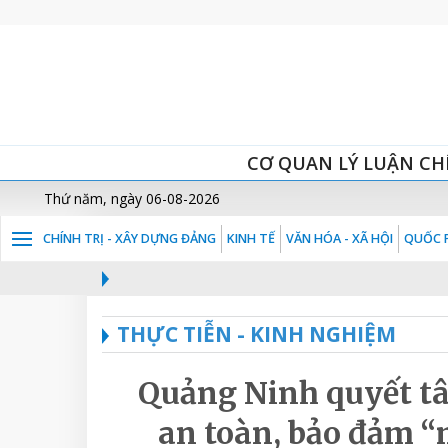
CƠ QUAN LÝ LUẬN CH
Thứ năm, ngày 06-08-2026
CHÍNH TRỊ - XÂY DỰNG ĐẢNG
KINH TẾ
VĂN HÓA - XÃ HỘI
QUỐC P
THỰC TIỄN - KINH NGHIỆM
Quảng Ninh quyết t
an toàn, bảo đảm “