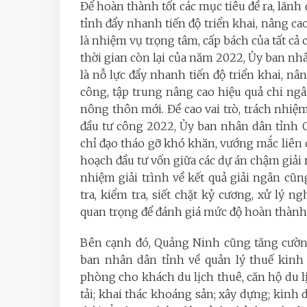
Để hoàn thành tốt các mục tiêu đề ra, lãn
tỉnh đẩy nhanh tiến độ triển khai, nâng cao
là nhiệm vụ trọng tâm, cấp bách của tất cả 
thời gian còn lại của năm 2022, Ủy ban n
là nỗ lực đẩy nhanh tiến độ triển khai, nân
công, tập trung nâng cao hiệu quả chi n
nông thôn mới. Đề cao vai trò, trách nhiệ
đầu tư công 2022, Ủy ban nhân dân tỉnh 
chỉ đạo tháo gỡ khó khăn, vướng mắc liên q
hoạch đầu tư vốn giữa các dự án chậm giải n
nhiệm giải trình về kết quả giải ngân cũ
tra, kiểm tra, siết chặt kỷ cương, xử lý n
quan trọng để đánh giá mức độ hoàn thàn
Bên cạnh đó, Quảng Ninh cũng tăng cường
ban nhân dân tỉnh về quản lý thuế kinh
phòng cho khách du lịch thuê, căn hộ du 
tải; khai thác khoáng sản; xây dựng; kin