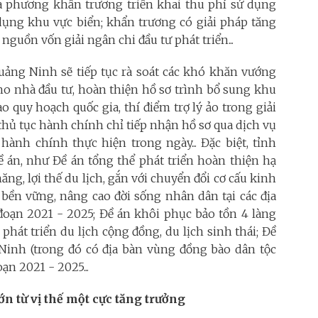
ịa phương khẩn trương triển khai thu phí sử dụng
 dụng khu vực biển; khẩn trương có giải pháp tăng
guồn vốn giải ngân chi đầu tư phát triển...
uảng Ninh sẽ tiếp tục rà soát các khó khăn vướng
cho nhà đầu tư, hoàn thiện hồ sơ trình bổ sung khu
 quy hoạch quốc gia, thí điểm trợ lý ảo trong giải
thủ tục hành chính chỉ tiếp nhận hồ sơ qua dịch vụ
hành chính thực hiện trong ngày... Đặc biệt, tỉnh
 án, như Đề án tổng thể phát triển hoàn thiện hạ
ăng, lợi thế du lịch, gắn với chuyển đổi cơ cấu kinh
 bền vững, nâng cao đời sống nhân dân tại các địa
đoạn 2021 - 2025; Đề án khôi phục bảo tồn 4 làng
phát triển du lịch cộng đồng, du lịch sinh thái; Đề
inh (trong đó có địa bàn vùng đồng bào dân tộc
oạn 2021 - 2025...
n từ vị thế một cực tăng trưởng