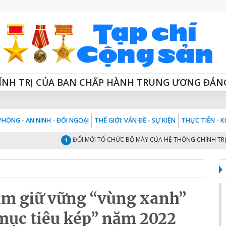
ÍNH TRỊ CỦA BAN CHẤP HÀNH TRUNG ƯƠNG ĐẢN
HÒNG - AN NINH - ĐỐI NGOẠI
THẾ GIỚI: VẤN ĐỀ - SỰ KIỆN
THỰC TIỄN - 
ĐỔI MỚI TỔ CHỨC BỘ MÁY CỦA HỆ THỐNG CHÍNH TRỊ “TINH 
1
âm giữ vững “vùng xanh”
mục tiêu kép” năm 2022