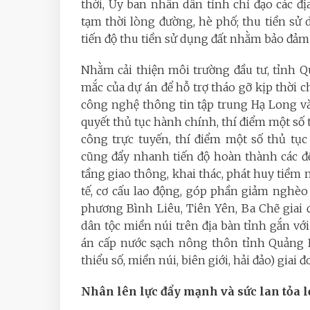
thời, Ủy ban nhân dân tỉnh chỉ đạo các đ
tạm thời lòng đường, hè phố; thu tiền sử
tiến độ thu tiền sử dụng đất nhằm bảo đảm n
Nhằm cải thiện môi trường đầu tư, tỉnh Q
mắc của dự án để hỗ trợ tháo gỡ kịp thời 
công nghệ thông tin tập trung Hạ Long vào
quyết thủ tục hành chính, thí điểm một số 
công trực tuyến, thí điểm một số thủ tục 
cũng đẩy nhanh tiến độ hoàn thành các đề
tầng giao thông, khai thác, phát huy tiềm n
tế, cơ cấu lao động, góp phần giảm nghèo
phương Bình Liêu, Tiên Yên, Ba Chẽ giai 
dân tộc miền núi trên địa bàn tỉnh gắn với 
án cấp nước sạch nông thôn tỉnh Quảng N
thiểu số, miền núi, biên giới, hải đảo) giai đ
Nhân lên lực đẩy mạnh và sức lan tỏa lớ