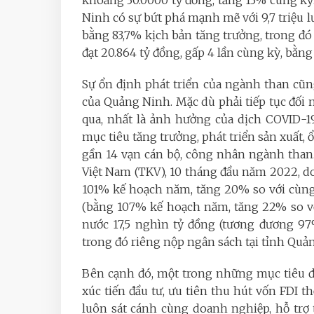
khoảng 30.0000 tỷ đồng, tăng 13% cùng kỳ.
Ninh có sự bứt phá mạnh mẽ với 9,7 triệu l
bằng 83,7% kịch bản tăng trưởng, trong đó 
đạt 20.864 tỷ đồng, gấp 4 lần cùng kỳ, bằng
Sự ổn định phát triển của ngành than cũn
của Quảng Ninh. Mặc dù phải tiếp tục đối 
qua, nhất là ảnh hưởng của dịch COVID-1
mục tiêu tăng trưởng, phát triển sản xuất,
gần 14 vạn cán bộ, công nhân ngành tha
Việt Nam (TKV), 10 tháng đầu năm 2022, do
101% kế hoạch năm, tăng 20% so với cùng 
(bằng 107% kế hoạch năm, tăng 22% so vớ
nước 17,5 nghìn tỷ đồng (tương đương 97
trong đó riêng nộp ngân sách tại tỉnh Quản
Bên cạnh đó, một trong những mục tiêu đ
xúc tiến đầu tư, ưu tiên thu hút vốn FDI t
luôn sát cánh cùng doanh nghiệp, hỗ trợ