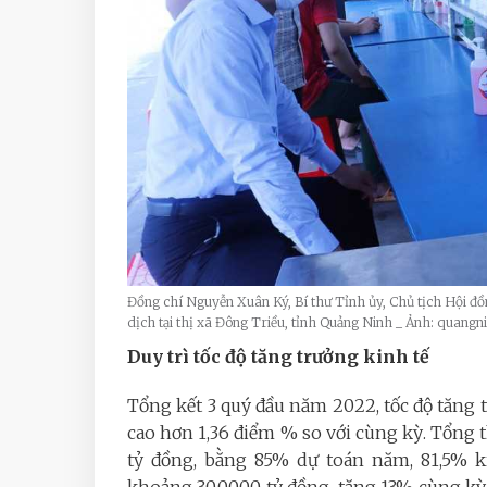
Đồng chí Nguyễn Xuân Ký, Bí thư Tỉnh ủy, Chủ tịch Hội đ
dịch tại thị xã Đông Triều, tỉnh Quảng Ninh _ Ảnh: quangn
Duy trì tốc độ tăng trưởng kinh tế
Tổng kết 3 quý đầu năm 2022, tốc độ tăng 
cao hơn 1,36 điểm % so với cùng kỳ. Tổng 
tỷ đồng, bằng 85% dự toán năm, 81,5% kị