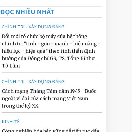
ĐỌC NHIỀU NHẤT
CHÍNH TRỊ - XÂY DỰNG ĐẢNG
Đổi mới tổ chức bộ máy của hệ thống
chính trị “tinh - gọn - mạnh - hiệu năng -
hiệu lực - hiệu quả” theo tinh thần định
hướng của Đồng chí GS, TS, Tổng Bí thư
Tô Lâm
CHÍNH TRỊ - XÂY DỰNG ĐẢNG
Cách mạng Tháng Tám năm 1945 - Bước
ngoặt vĩ đại của cách mạng Việt Nam
trong thế kỷ XX
KINH TẾ
Công nghiệp hóa bền vững để tiếp tục đẩy