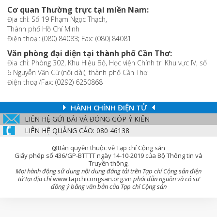
Cơ quan Thường trực tại miền Nam:
Địa chỉ: Số 19 Phạm Ngọc Thạch,
Thành phố Hồ Chí Minh
Điện thoại: (080) 84083; Fax: (080) 84081
Văn phòng đại diện tại thành phố Cần Thơ:
Địa chỉ: Phòng 302, Khu Hiệu Bộ, Học viện Chính trị Khu vực IV, số
6 Nguyễn Văn Cừ (nối dài), thành phố Cần Thơ
Điện thoại/Fax: (0292) 6250868
HÀNH CHÍNH ĐIỆN TỬ
LIÊN HỆ GỬI BÀI VÀ ĐÓNG GÓP Ý KIẾN
LIÊN HỆ QUẢNG CÁO: 080 46138
@Bản quyền thuộc về Tạp chí Cộng sản
Giấy phép số 436/GP-BTTTT ngày 14-10-2019 của Bộ Thông tin và
Truyền thông.
Mọi hành động sử dụng nội dung đăng tải trên Tạp chí Cộng sản điện
tử tại địa chỉ
www.tapchicongsan.org.vn
phải dẫn nguồn và có sự
đồng ý bằng văn bản của Tạp chí Cộng sản