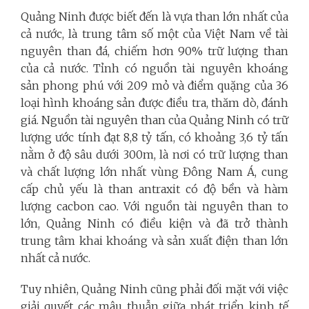
Quảng Ninh được biết đến là vựa than lớn nhất của
cả nước, là trung tâm số một của Việt Nam về tài
nguyên than đá, chiếm hơn 90% trữ lượng than
của cả nước. Tỉnh có nguồn tài nguyên khoáng
sản phong phú với 209 mỏ và điểm quặng của 36
loại hình khoáng sản được điều tra, thăm dò, đánh
giá. Nguồn tài nguyên than của Quảng Ninh có trữ
lượng ước tính đạt 8,8 tỷ tấn, có khoảng 3,6 tỷ tấn
nằm ở độ sâu dưới 300m, là nơi có trữ lượng than
và chất lượng lớn nhất vùng Đông Nam Á, cung
cấp chủ yếu là than antraxit có độ bền và hàm
lượng cacbon cao. Với nguồn tài nguyên than to
lớn, Quảng Ninh có điều kiện và đã trở thành
trung tâm khai khoáng và sản xuất điện than lớn
nhất cả nước.
Tuy nhiên, Quảng Ninh cũng phải đối mặt với việc
giải quyết các mâu thuẫn giữa phát triển kinh tế