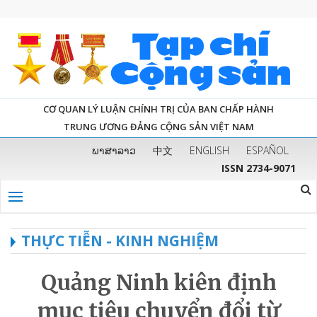
CƠ QUAN LÝ LUẬN CHÍNH TRỊ CỦA BAN CHẤP HÀNH
TRUNG ƯƠNG ĐẢNG CỘNG SẢN VIỆT NAM
ພາສາລາວ
中文
ENGLISH
ESPAÑOL
ISSN 2734-9071
THỰC TIỄN - KINH NGHIỆM
Quảng Ninh kiên định
mục tiêu chuyển đổi từ