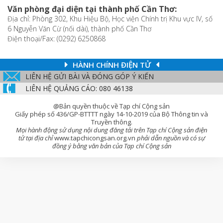
Văn phòng đại diện tại thành phố Cần Thơ:
Địa chỉ: Phòng 302, Khu Hiệu Bộ, Học viện Chính trị Khu vực IV, số
6 Nguyễn Văn Cừ (nối dài), thành phố Cần Thơ
Điện thoại/Fax: (0292) 6250868
HÀNH CHÍNH ĐIỆN TỬ
LIÊN HỆ GỬI BÀI VÀ ĐÓNG GÓP Ý KIẾN
LIÊN HỆ QUẢNG CÁO: 080 46138
@Bản quyền thuộc về Tạp chí Cộng sản
Giấy phép số 436/GP-BTTTT ngày 14-10-2019 của Bộ Thông tin và
Truyền thông.
Mọi hành động sử dụng nội dung đăng tải trên Tạp chí Cộng sản điện
tử tại địa chỉ
www.tapchicongsan.org.vn
phải dẫn nguồn và có sự
đồng ý bằng văn bản của Tạp chí Cộng sản