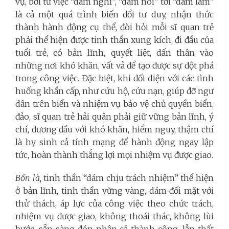
vụ, bởi từ việc “dám nghĩ”, “dám nói” tới “dám làm”
là cả một quá trình biến đổi tư duy, nhận thức
thành hành động cụ thể, đòi hỏi mỗi sĩ quan trẻ
phải thể hiện được tinh thần xung kích, đi đầu của
tuổi trẻ, có bản lĩnh, quyết liệt, dấn thân vào
những nơi khó khăn, vất vả để tạo được sự đột phá
trong công việc. Đặc biệt, khi đối diện với các tình
huống khẩn cấp, như cứu hộ, cứu nạn, giúp đỡ ngư
dân trên biển và nhiệm vụ
bảo vệ chủ quyền biển,
đảo, sĩ quan trẻ hải quân phải giữ vững bản lĩnh, ý
chí, đương đầu với khó khăn, hiểm nguy, thậm chí
là hy sinh cả tính mạng để hành động ngay lập
tức, hoàn thành thắng lợi mọi nhiệm vụ được giao.
Bốn là,
tinh thần “dám chịu trách nhiệm” thể hiện
ở bản lĩnh, tinh thần vững vàng, dám đối mặt với
thử thách, áp lực của công việc theo chức trách,
nhiệm vụ được giao, không thoái thác, không lùi
bước, sẵn sàng đón nhận cả thành công, lẫn thất