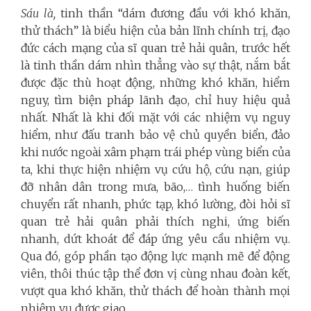
Sáu là,
tinh thần “dám đương đầu với khó khăn,
thử thách” là biểu hiện của bản lĩnh chính trị, đạo
đức cách mạng của sĩ quan trẻ hải quân, trước hết
là tinh thần dám nhìn thẳng vào sự thật, nắm bắt
được đặc thù hoạt động, những khó khăn, hiểm
nguy, tìm biện pháp lãnh đạo, chỉ huy hiệu quả
nhất. Nhất là khi đối mặt với các nhiệm vụ nguy
hiểm, như đấu tranh bảo vệ chủ quyền biển, đảo
khi nước ngoài xâm phạm trái phép vùng biển của
ta, khi thực hiện nhiệm vụ cứu hộ, cứu nạn, giúp
đỡ nhân dân trong mưa, bão,… tình huống biến
chuyển rất nhanh, phức tạp, khó lường, đòi hỏi sĩ
quan trẻ hải quân phải thích nghi, ứng biến
nhanh, dứt khoát để đáp ứng yêu cầu nhiệm vụ.
Qua đó, góp phần tạo động lực mạnh mẽ để động
viên, thôi thúc tập thể đơn vị cùng nhau đoàn kết,
vượt qua khó khăn, thử thách để hoàn thành mọi
nhiệm vụ được giao.