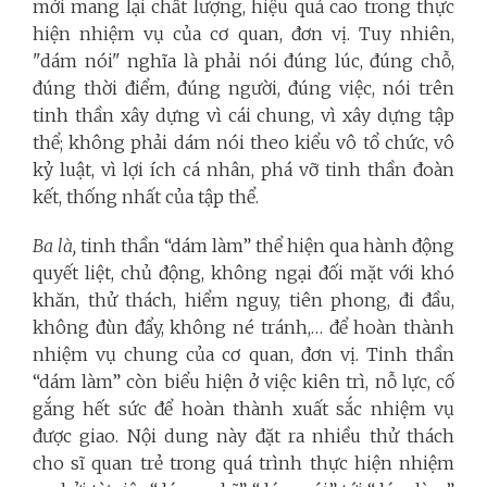
mới mang lại chất lượng, hiệu quả cao trong thực
hiện nhiệm vụ của cơ quan, đơn vị. Tuy nhiên,
"dám nói" nghĩa là phải nói đúng lúc, đúng chỗ,
đúng thời điểm, đúng người, đúng việc, nói trên
tinh thần xây dựng vì cái chung, vì xây dựng tập
thể; không phải dám nói theo kiểu vô tổ chức, vô
kỷ luật, vì lợi ích cá nhân, phá vỡ tinh thần đoàn
kết, thống nhất của tập thể.
Ba là,
tinh thần “dám làm”
thể hiện qua hành động
quyết liệt, chủ động, không ngại đối mặt với khó
khăn, thử thách, hiểm nguy, tiên phong, đi đầu,
không đùn đẩy, không né tránh,… để hoàn thành
nhiệm vụ chung của cơ quan, đơn vị. Tinh thần
“dám làm” còn biểu hiện ở việc kiên trì, nỗ lực, cố
gắng hết sức để hoàn thành xuất sắc nhiệm vụ
được giao. Nội dung này đặt ra nhiều thử thách
cho sĩ quan trẻ trong quá trình thực hiện nhiệm