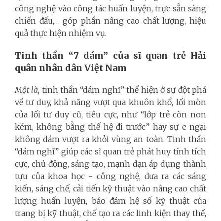
công nghệ vào công tác huấn luyện, trực sẵn sàng
chiến đấu,… góp phần nâng cao chất lượng, hiệu
quả thực hiện nhiệm vụ.
Tinh thần “7 dám” của sĩ quan trẻ Hải
quân nhân dân Việt Nam
Một là,
tinh thần “dám nghĩ” thể hiện ở sự đột phá
về tư duy, khả năng vượt qua khuôn khổ, lối mòn
của lối tư duy cũ, tiêu cực, như “lớp trẻ còn non
kém, không bằng thế hệ đi trước” hay sự e ngại
không dám vượt ra khỏi vùng an toàn. Tinh thần
“dám nghĩ” giúp các sĩ quan trẻ phát huy tính tích
cực, chủ động, sáng tạo, mạnh dạn áp dụng thành
tựu của khoa học - công nghệ, đưa ra các sáng
kiến, sáng chế, cải tiến kỹ thuật vào nâng cao chất
lượng huấn luyện, bảo đảm hệ số kỹ thuật của
trang bị kỹ thuật, chế tạo ra các linh kiện thay thế,