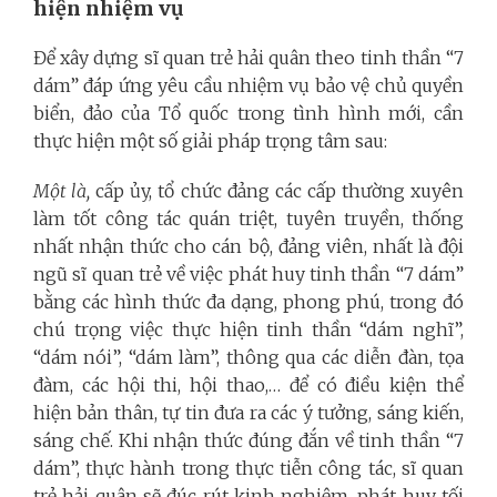
hiện nhiệm vụ
Để xây dựng sĩ quan trẻ hải quân theo tinh thần “7
dám” đáp ứng yêu cầu nhiệm vụ bảo vệ chủ quyền
biển, đảo của Tổ quốc trong tình hình mới, cần
thực hiện một số giải pháp trọng tâm sau:
Một là,
cấp ủy, tổ chức đảng các cấp thường xuyên
làm tốt công tác quán triệt, tuyên truyền, thống
nhất nhận thức cho cán bộ, đảng viên, nhất là đội
ngũ sĩ quan trẻ về việc phát huy tinh thần “7 dám”
bằng các hình thức đa dạng, phong phú, trong đó
chú trọng việc thực hiện tinh thần “dám nghĩ”,
“dám nói”, “dám làm”, thông qua các diễn đàn, tọa
đàm, các hội thi, hội thao,… để có điều kiện thể
hiện bản thân, tự tin đưa ra các ý tưởng, sáng kiến,
sáng chế. Khi nhận thức đúng đắn về tinh thần “7
dám”, thực hành trong thực tiễn công tác, sĩ quan
trẻ hải quân sẽ đúc rút kinh nghiệm, phát huy tối