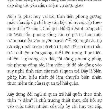
đáp ứng các yêu cầu, nhiệm vụ được giao.
Năm là,
phát huy vai trò, tính tiền phong gương
mẫu của cấp ủy, chỉ huy, cán bộ chủ trì các cấp theo
tinh thần “7 dám”. Chủ tịch Hồ Chí Minh từng chỉ
rõ: “Một tấm gương sống còn có giá trị hơn một
(2)
trăm bài diễn văn tuyên truyền”
. Đội ngũ cán bộ
các cấp, nhất là cán bộ chủ trì phải đề cao tinh thần
trách nhiệm nêu gương, thể hiện trong thực hiện
nhiệm vụ; trong đạo đức, lối sống, phương pháp,
tác phong công tác, làm việc,… từ đó tác động vào
suy nghĩ, tình cảm của mỗi sĩ quan trẻ. Đây là biện
pháp hữu hiệu nhất để làm chuyển biến nhận
thức, niềm tin của sĩ quan trẻ hải quân.
Xây dựng đội ngũ sĩ quan trẻ hải quân theo tinh
thần “7 dám” là chủ trương thiết thực, đòi hỏi sự
vào cuộc trách nhiệm của cấp ủy, chỉ huy các cấp,