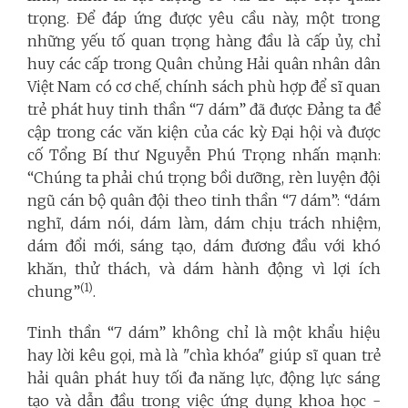
trọng.
Để đáp ứng được yêu cầu này, một trong
những yếu tố quan trọng hàng đầu là cấp ủy, chỉ
huy các cấp trong Quân chủng Hải quân nhân dân
Việt Nam có cơ chế, chính sách phù hợp để sĩ quan
trẻ phát huy tinh thần “7 dám” đã được Đảng ta đề
cập trong các văn kiện của các kỳ Đại hội và được
cố Tổng Bí thư Nguyễn Phú Trọng nhấn mạnh:
“Chúng ta phải chú trọng bồi dưỡng, rèn luyện đội
ngũ cán bộ quân đội theo tinh thần “7 dám”: “dám
nghĩ, dám nói, dám làm, dám chịu trách nhiệm,
dám đổi mới, sáng tạo, dám đương đầu với khó
khăn, thử thách, và dám hành động vì lợi ích
(1)
chung”
.
Tinh thần “7 dám” không chỉ là một khẩu hiệu
hay lời kêu gọi, mà là "chìa khóa" giúp sĩ quan trẻ
hải quân phát huy tối đa năng lực, động lực sáng
tạo và dẫn đầu trong việc ứng dụng khoa học -