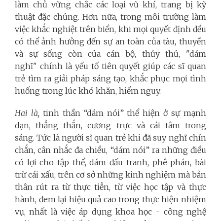
làm chủ vững chắc các loại vũ khí, trang bị kỹ
thuật đặc chủng. Hơn nữa, trong môi trường làm
việc khắc nghiệt trên biển, khi mọi quyết định đều
có thể ảnh hưởng đến sự an toàn của tàu, thuyền
và sự sống còn của cán bộ, thủy thủ, "dám
nghĩ" chính là yếu tố tiên quyết giúp các sĩ quan
trẻ tìm ra giải pháp sáng tạo, khắc phục mọi tình
huống trong lúc khó khăn, hiểm nguy.
Hai là,
tinh thần “dám nói” thể hiện ở sự mạnh
dạn, thẳng thắn, cương trực và cái tâm trong
sáng. Tức là người sĩ quan trẻ khi đã suy nghĩ chín
chắn, cân nhắc đa chiều, “dám nói” ra những điều
có lợi cho tập thể, dám đấu tranh, phê phán, bài
trừ cái xấu, trên cơ sở những kinh nghiệm mà bản
thân rút ra từ thực tiễn, từ việc học tập và thực
hành, đem lại hiệu quả cao trong thực hiện nhiệm
vụ, nhất là việc áp dụng khoa học - công nghệ