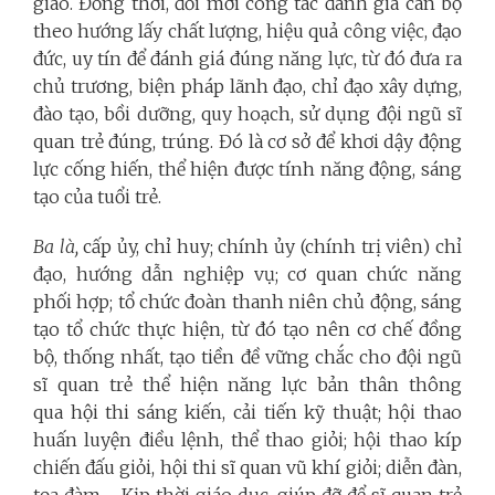
giao. Đồng thời, đổi mới công tác đánh giá cán bộ
theo hướng lấy chất lượng, hiệu quả công việc, đạo
đức, uy tín để đánh giá đúng năng lực, từ đó đưa ra
chủ trương, biện pháp lãnh đạo, chỉ đạo xây dựng,
đào tạo, bồi dưỡng, quy hoạch, sử dụng đội ngũ sĩ
quan trẻ đúng, trúng. Đó là cơ sở để khơi dậy động
lực cống hiến, thể hiện được tính năng động, sáng
tạo của tuổi trẻ.
Ba là,
cấp ủy, chỉ huy; chính ủy (chính trị viên) chỉ
đạo, hướng dẫn nghiệp vụ; cơ quan chức năng
phối hợp; tổ chức đoàn thanh niên chủ động, sáng
tạo tổ chức thực hiện, từ đó tạo nên cơ chế đồng
bộ, thống nhất, tạo tiền đề vững chắc cho đội ngũ
sĩ quan trẻ thể hiện năng lực bản thân thông
qua hội thi sáng kiến, cải tiến kỹ thuật; hội thao
huấn luyện điều lệnh, thể thao giỏi; hội thao kíp
chiến đấu giỏi, hội thi sĩ quan vũ khí giỏi; diễn đàn,
tọa đàm,… Kịp thời giáo dục, giúp đỡ để sĩ quan trẻ