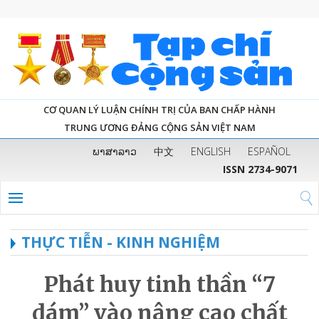
CƠ QUAN LÝ LUẬN CHÍNH TRỊ CỦA BAN CHẤP HÀNH
TRUNG ƯƠNG ĐẢNG CỘNG SẢN VIỆT NAM
ພາສາລາວ
中文
ENGLISH
ESPAÑOL
ISSN 2734-9071
THỰC TIỄN - KINH NGHIỆM
Phát huy tinh thần “7
dám” vào nâng cao chất