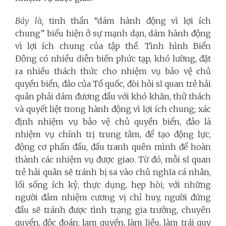
Bảy là,
tinh thần “dám hành động vì lợi ích
chung” biểu hiện ở sự mạnh dạn, dám hành động
vì lợi ích chung của tập thể. Tình hình Biển
Đông có nhiều diễn biến phức tạp, khó lường, đặt
ra nhiều thách thức cho nhiệm vụ bảo vệ chủ
quyền biển, đảo của Tổ quốc, đòi hỏi sĩ quan trẻ hải
quân phải dám đương đầu với khó khăn, thử thách
và quyết liệt trong hành động vì lợi ích chung; xác
định nhiệm vụ bảo vệ chủ quyền biển, đảo là
nhiệm vụ chính trị trung tâm, để tạo động lực,
động cơ phấn đấu, đấu tranh quên mình để hoàn
thành các nhiệm vụ được giao. Từ đó, mỗi sĩ quan
trẻ hải quân sẽ tránh bị sa vào chủ nghĩa cá nhân,
lối sống ích kỷ, thực dụng, hẹp hòi; với những
người đảm nhiệm cương vị chỉ huy, người đứng
đầu sẽ tránh được tình trạng gia trưởng, chuyên
quyền, độc đoán; lạm quyền, làm liều, làm trái quy