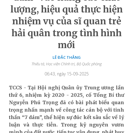
lượng, hiệu quả thực hiện
nhiệm vụ của sĩ quan trẻ
hải quân trong tình hình
mới
LÊ ĐẮC THẮNG
Thiếu tá, Học viện Chính trị, Bộ Quốc phòng
06:43, ngày 15-09-2025
TCCS - Tại Hội nghị Quân ủy Trung ương
lần
thứ 6
,
nhiệm kỳ 2020 - 2025,
cố
Tổng Bí thư
Nguyễn Phú Trọng
đã có bài
phát biểu
quan
trọng
nhấn mạnh về công tác cán bộ với tinh
thần “7 dám”
, thể hiện sự đúc kết sâu sắc về lý
luận và thực tiễn
.
Trong kỷ nguyên vươn
mình của đất nước, tiếp tục vận dụng, phát huy