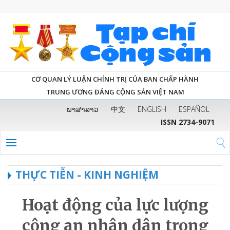
CƠ QUAN LÝ LUẬN CHÍNH TRỊ CỦA BAN CHẤP HÀNH
TRUNG ƯƠNG ĐẢNG CỘNG SẢN VIỆT NAM
ພາສາລາວ
中文
ENGLISH
ESPAÑOL
ISSN 2734-9071
THỰC TIỄN - KINH NGHIỆM
Hoạt động của lực lượng
công an nhân dân trong