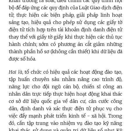
khẩn trương rà soát, điều chỉnh các quy trình nội
bộ để đáp ứng các quy định của Luật Giao dịch điện
tử; thực hiện các biện pháp, giải pháp linh hoạt
sáng tạo, hiệu quả cho phép sử dụng các giấy tờ
điện tử tích hợp trên tài khoản định danh điện tử
thay thế với giấy tờ giấy khi thực hiện các thủ tục
hành chính; sớm có phương án cắt giảm những
thành phần hồ sơ (không cần thiết) khi dữ liệu đã
được số hóa.
Hai là
, tổ chức có hiệu quả các hoạt động đào tạo,
tập huấn chuyên sâu nhằm nâng cao trình độ,
năng lực cho đội ngũ cán bộ, chiến sĩ công an
nhân dân trực tiếp thực hiện hoạt động khai thác
cơ sở dữ liệu quốc gia về dân cư, căn cước công
dân, định danh và xác thực điện tử phục vụ cho
việc đẩy mạnh phát triển kinh tế - xã hội. Trong
đó, cần tập trung vào nhiệm vụ đào tạo kỹ năng
khai thác, sử dụng và quản trị dữ liệu số như: Kỹ