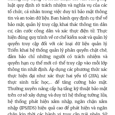
luật quy định rõ trách nhiệm và nghĩa vụ của các
tổ chức, cá nhân trong việc duy trì bảo mật thông
tin và an toàn dữ liệu. Ban hành quy định cụ thể về
bảo mật, quản lý truy cập, khai thác thông tin dân
cư, căn cước công dân và xác thực điện tử. Thực
hiện đúng quy trình về cơ chế kiểm soát và quản lý
quyền truy cập đối với các loại dữ liệu quản lý.
Triển khai hệ thống quản lý phân quyền chặt chẽ,
đảm bảo chỉ những người có trách nhiệm và
quyền hạn cụ thể mới có thể truy cập vào mỗi lớp
thông tin nhất định. Áp dụng các phương thức xác
thực hiện đại như: xác thực hai yếu tố (2FA), xác
thực sinh trắc học,… để tăng cường bảo mật.
Thường xuyên nâng cấp hạ tầng kỹ thuật bảo mật
trên cơ sở xây dựng và duy trì hệ thống tường lửa,
hệ thống phát hiện xâm nhập, ngăn chặn xâm
nhập (IPS/IDS) hiệu quả cao để phát hiện và ngăn
chặn kịp thời các hành vi truy cập trái phép. Sử