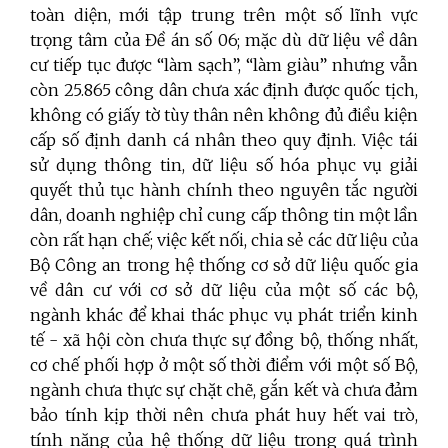
toàn diện, mới tập trung trên một số lĩnh vực
trọng tâm của Đề án số 06; mặc dù dữ liệu về dân
cư tiếp tục được “làm sạch”, “làm giàu” nhưng vẫn
còn 25.865 công dân chưa xác định được quốc tịch,
không có giấy tờ tùy thân nên không đủ điều kiện
cấp số định danh cá nhân theo quy định. Việc tái
sử dụng thông tin, dữ liệu số hóa phục vụ giải
quyết thủ tục hành chính theo nguyên tắc người
dân, doanh nghiệp chỉ cung cấp thông tin một lần
còn rất hạn chế; việc kết nối, chia sẻ các dữ liệu của
Bộ Công an trong hệ thống cơ sở dữ liệu quốc gia
về dân cư với cơ sở dữ liệu của một số các bộ,
ngành khác để khai thác phục vụ phát triển kinh
tế - xã hội còn chưa thực sự đồng bộ, thống nhất,
cơ chế phối hợp ở một số thời điểm với một số Bộ,
ngành chưa thực sự chặt chẽ, gắn kết và chưa đảm
bảo tính kịp thời nên chưa phát huy hết vai trò,
tính năng của hệ thống dữ liệu trong quá trình