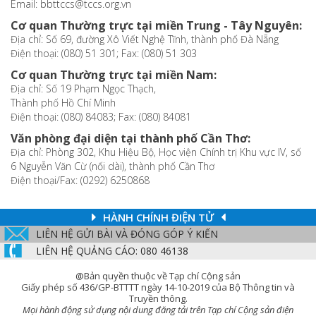
Email: bbttccs@tccs.org.vn
Cơ quan Thường trực tại miền Trung - Tây Nguyên:
Địa chỉ: Số 69, đường Xô Viết Nghệ Tĩnh, thành phố Đà Nẵng
Điện thoại: (080) 51 301; Fax: (080) 51 303
Cơ quan Thường trực tại miền Nam:
Địa chỉ: Số 19 Phạm Ngọc Thạch,
Thành phố Hồ Chí Minh
Điện thoại: (080) 84083; Fax: (080) 84081
Văn phòng đại diện tại thành phố Cần Thơ:
Địa chỉ: Phòng 302, Khu Hiệu Bộ, Học viện Chính trị Khu vực IV, số
6 Nguyễn Văn Cừ (nối dài), thành phố Cần Thơ
Điện thoại/Fax: (0292) 6250868
HÀNH CHÍNH ĐIỆN TỬ
LIÊN HỆ GỬI BÀI VÀ ĐÓNG GÓP Ý KIẾN
LIÊN HỆ QUẢNG CÁO: 080 46138
@Bản quyền thuộc về Tạp chí Cộng sản
Giấy phép số 436/GP-BTTTT ngày 14-10-2019 của Bộ Thông tin và
Truyền thông.
Mọi hành động sử dụng nội dung đăng tải trên Tạp chí Cộng sản điện