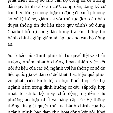
phát triển trợ lý ảo cho cán bộ Công an để hướng
dẫn quy trình cấp căn cước công dân, đăng ký cư
trú theo từng trường hợp; tự động đề xuất phương
án xử lý hồ sơ, giảm sai sót thủ tục (khi đã nhập,
duyệt thông tin dữ liệu theo quy trình). Sử dụng
Chatbot hỗ trợ công dân trong tra cứu thông tin
hành chính, giúp giảm tải áp lực cho cán bộ Công
an.
Ba là
, báo cáo Chính phủ chỉ đạo quyết liệt và khẩn
trương nhằm nhanh chóng hoàn thiện việc kết
nối dữ liệu của các bộ, ngành với hệ thống cơ sở dữ
liệu quốc gia về dân cư để khai thác hiệu quả phục
vụ phát triển kinh tế, xã hội. Phối hợp các bộ,
ngành nằm trong định hướng cơ cấu, sắp xếp, hợp
nhất tổ chức bộ máy chủ động nghiên cứu
phương án hợp nhất và nâng cấp các Hệ thống
thông tin giải quyết thủ tục hành chính của bộ,
ngành mình, bảo đảm cho hoạt động kết nối, khai