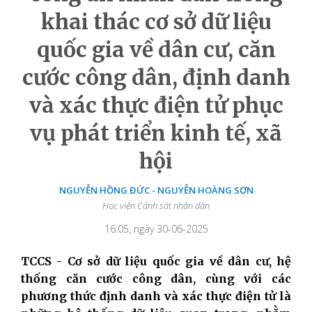
khai thác cơ sở dữ liệu
quốc gia về dân cư, căn
cước công dân, định danh
và xác thực điện tử phục
vụ phát triển kinh tế, xã
hội
NGUYỄN HỒNG ĐỨC - NGUYỄN HOÀNG SƠN
Học viện Cảnh sát nhân dân
16:05, ngày 30-06-2025
TCCS - Cơ sở dữ liệu quốc gia về dân cư, hệ
thống căn cước công dân, cùng với các
phương thức định danh và xác thực điện tử là