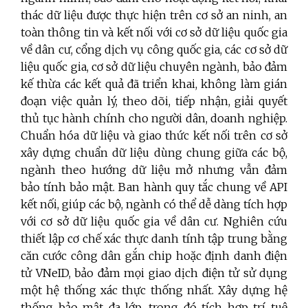
thác dữ liệu được thực hiện trên cơ sở an ninh, an
toàn thông tin và kết nối với cơ sở dữ liệu quốc gia
về dân cư, cổng dịch vụ công quốc gia, các cơ sở dữ
liệu quốc gia, cơ sở dữ liệu chuyên ngành, bảo đảm
kế thừa các kết quả đã triển khai, không làm gián
đoạn việc quản lý, theo dõi, tiếp nhận, giải quyết
thủ tục hành chính cho người dân, doanh nghiệp.
Chuẩn hóa dữ liệu và giao thức kết nối trên cơ sở
xây dựng chuẩn dữ liệu dùng chung giữa các bộ,
ngành theo hướng dữ liệu mở nhưng vẫn đảm
bảo tính bảo mật. Ban hành quy tắc chung về API
kết nối, giúp các bộ, ngành có thể dễ dàng tích hợp
với cơ sở dữ liệu quốc gia về dân cư. Nghiên cứu
thiết lập cơ chế xác thực danh tính tập trung bằng
căn cước công dân gắn chip hoặc định danh điện
tử VNeID, bảo đảm mọi giao dịch điện tử sử dụng
một hệ thống xác thực thống nhất. Xây dựng hệ
thống bảo mật đa lớp, trong đó tích hợp trí tuệ