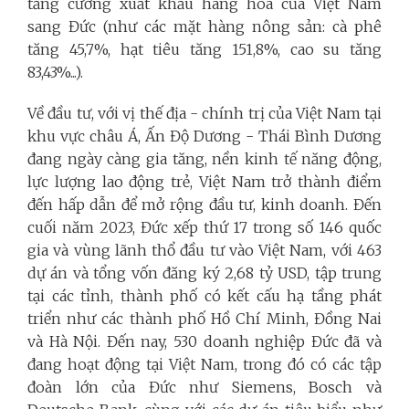
tăng cường xuất khẩu hàng hóa của Việt Nam
sang Đức (như các mặt hàng nông sản: cà phê
tăng 45,7%, hạt tiêu tăng 151,8%, cao su tăng
83,43%...).
Về đầu tư, với vị thế địa - chính trị của Việt Nam tại
khu vực châu Á, Ấn Độ Dương - Thái Bình Dương
đang ngày càng gia tăng, nền kinh tế năng động,
lực lượng lao động trẻ, Việt Nam trở thành điểm
đến hấp dẫn để mở rộng đầu tư, kinh doanh. Đến
cuối năm 2023, Đức xếp thứ 17 trong số 146 quốc
gia và vùng lãnh thổ đầu tư vào Việt Nam, với 463
dự án và tổng vốn đăng ký 2,68 tỷ USD, tập trung
tại các tỉnh, thành phố có kết cấu hạ tầng phát
triển như các thành phố Hồ Chí Minh, Đồng Nai
và Hà Nội. Đến nay, 530 doanh nghiệp Đức đã và
đang hoạt động tại Việt Nam, trong đó có các tập
đoàn lớn của Đức như Siemens, Bosch và