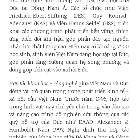
thời mở rộng ảnh hưởng văn hóa, giáo dục của
Đức tại Đông Nam Á. Các tổ chức như Viện
Friedrich-Ebert-Stiftung (FES), Quỹ Konrad-
Adenauer (KAS) và Viện Hanns Seidel (HSS) triển
khai các chương trình phát triển bền vững, thích
ứng biến đổi khí hậu, góp phần đào tạo nguồn
nhân lực chất lượng cao. Hiện nay có khoảng 7.500
học sinh, sinh viên Việt Nam đang học tập tại Đức,
góp phần tăng cường quan hệ song phương và
đóng góp tích cực vào xã hội Đức.
Hợp tác khoa học - công nghệ
giữa Việt Nam và Đức
đóng vai trò quan trọng trong phát triển kinh tế -
xã hội của Việt Nam. Trước năm 1995, hợp tác
trong lĩnh vực này chủ yếu chú trọng vào đào tạo
và nâng cao trình độ nghiên cứu thông qua các
quỹ hỗ trợ của Đức như DAAD, Alexander &
Humboldt. Năm 1997, Nghị định thư hợp tác
nghiên cứu khoa học giữa Bộ Khoa học và Công