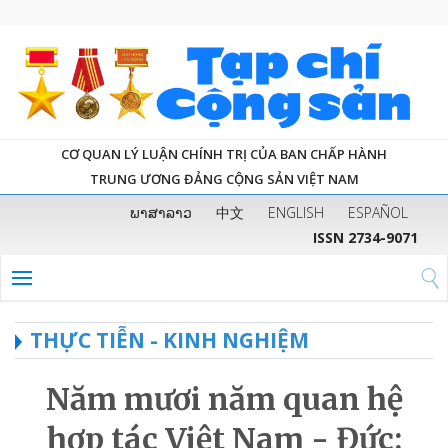
CƠ QUAN LÝ LUẬN CHÍNH TRỊ CỦA BAN CHẤP HÀNH
TRUNG ƯƠNG ĐẢNG CỘNG SẢN VIỆT NAM
ພາສາລາວ
中文
ENGLISH
ESPAÑOL
ISSN 2734-9071
THỰC TIỄN - KINH NGHIỆM
Năm mươi năm quan hệ
hợp tác Việt Nam - Đức: