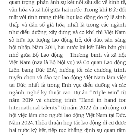
quan trọng, phản ánh sự kết nối sâu sắc về kinh tế,
văn hóa và xã hội giữa hai nước. Trong khi Đức đối
mặt với tình trạng thiếu hụt lao động do tỷ lệ sinh
thấp và dân số già hóa, nhất là trong các ngành
như điều dưỡng, xây dựng và cơ khí, thì Việt Nam
sở hữu lực lượng lao động trẻ, dồi dào, sẵn sàng
hội nhập. Năm 2011, hai nước ký kết Biên bản ghi
nhớ giữa Bộ Lao động - Thương binh và xã hội
Việt Nam (nay là Bộ Nội vụ) và Cơ quan Lao động
Liên bang Đức (BA), hướng tới các chương trình
tuyển chọn và đào tạo lao động Việt Nam làm việc
tại Đức, nhất là trong lĩnh vực điều dưỡng và các
ngành, nghề kỹ thuật cao. Dự án “Triple Win” từ
năm 2019 và chương trình “Hand in hand for
international talents” từ năm 2022 đã mở rộng cơ
hội việc làm cho người lao động Việt Nam tại Đức.
Năm 2024, Thỏa thuận hợp tác lao động di cư được
hai nước ký kết, tiếp tục khẳng định sự quan tâm