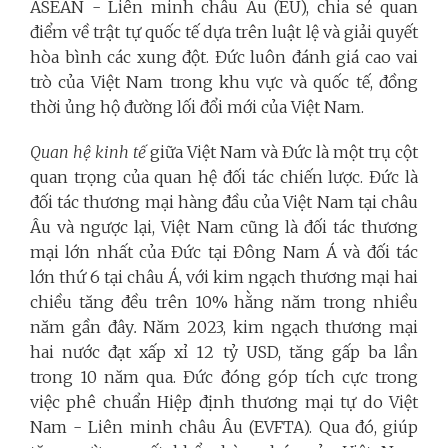
ASEAN - Liên minh châu Âu (EU), chia sẻ quan
điểm về trật tự quốc tế dựa trên luật lệ và giải quyết
hòa bình các xung đột. Đức luôn đánh giá cao vai
trò của Việt Nam trong khu vực và quốc tế, đồng
thời ủng hộ đường lối đổi mới của Việt Nam.
Quan hệ kinh tế
giữa Việt Nam và Đức là một trụ cột
quan trọng của quan hệ đối tác chiến lược. Đức là
đối tác thương mại hàng đầu của Việt Nam tại châu
Âu và ngược lại, Việt Nam cũng là đối tác thương
mại lớn nhất của Đức tại Đông Nam Á và đối tác
lớn thứ 6 tại châu Á, với kim ngạch thương mại hai
chiều tăng đều trên 10% hằng năm trong nhiều
năm gần đây
.
Năm 2023, kim ngạch thương mại
hai nước đạt xấp xỉ 12 tỷ USD, tăng gấp ba lần
trong 10 năm qua. Đức đóng góp tích cực trong
việc phê chuẩn Hiệp định thương mại tự do Việt
Nam - Liên minh châu Âu (EVFTA). Qua đó, giúp