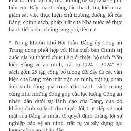
khai tổ chức bộ máy mới, không để xảy ra lãng phí,
tiêu cực. Đẩy mạnh công tác thanh tra, kiểm tra,
giám sát việc thực hiện chủ trương, đường lối của
Đảng, chính sách, pháp luật của Nhà nước về thực
hành tiết kiệm, chống lãng phí, tiêu cực.
* Trong khuôn khổ Hội thảo, Đảng ủy Công an
Trung ương phối hợp với Nhà xuất bản Chính trị
quốc gia Sự thật tổ chức Lễ giới thiệu bộ sách “Văn
kiện Đảng về an ninh, trật tự 1924 - 2024”. Bộ
sách gồm 25 tập, công bố tương đối đầy đủ các văn
kiện của Đảng trên mặt trận an ninh, trật tự; phản
ánh sinh động quá trình đấu tranh cách mạng
cũng như những đóng góp của lực lượng Công an
nhân dân dưới sự lãnh đạo của Đảng, qua đó
khẳng định sự lãnh đạo tuyệt đối, trực tiếp về mọi
mặt của Đảng là nhân tố quyết định thắng lợi sự
nghiệp bảo vệ an ninh, trật tự và xây dựng lực
lượng công an nhân dân.