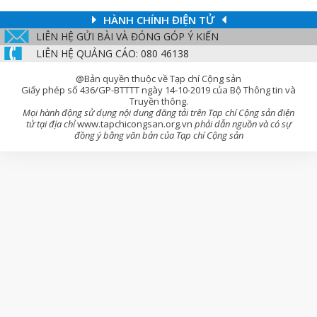
HÀNH CHÍNH ĐIỆN TỬ
LIÊN HỆ GỬI BÀI VÀ ĐÓNG GÓP Ý KIẾN
LIÊN HỆ QUẢNG CÁO: 080 46138
@Bản quyền thuộc về Tạp chí Cộng sản
Giấy phép số 436/GP-BTTTT ngày 14-10-2019 của Bộ Thông tin và
Truyền thông.
Mọi hành động sử dụng nội dung đăng tải trên Tạp chí Cộng sản điện
tử tại địa chỉ
www.tapchicongsan.org.vn
phải dẫn nguồn và có sự
đồng ý bằng văn bản của Tạp chí Cộng sản