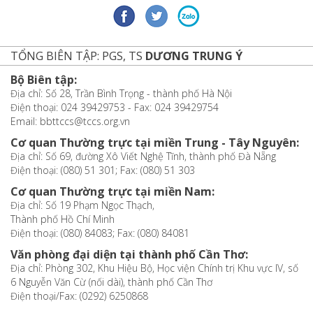
TỔNG BIÊN TẬP: PGS, TS
DƯƠNG TRUNG Ý
Bộ Biên tập:
Địa chỉ: Số 28, Trần Bình Trọng - thành phố Hà Nội
Điện thoại: 024 39429753 - Fax: 024 39429754
Email: bbttccs@tccs.org.vn
Cơ quan Thường trực tại miền Trung - Tây Nguyên:
Địa chỉ: Số 69, đường Xô Viết Nghệ Tĩnh, thành phố Đà Nẵng
Điện thoại: (080) 51 301; Fax: (080) 51 303
Cơ quan Thường trực tại miền Nam:
Địa chỉ: Số 19 Phạm Ngọc Thạch,
Thành phố Hồ Chí Minh
Điện thoại: (080) 84083; Fax: (080) 84081
Văn phòng đại diện tại thành phố Cần Thơ:
Địa chỉ: Phòng 302, Khu Hiệu Bộ, Học viện Chính trị Khu vực IV, số
6 Nguyễn Văn Cừ (nối dài), thành phố Cần Thơ
Điện thoại/Fax: (0292) 6250868