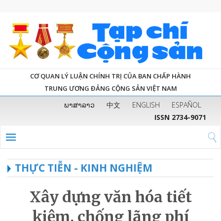
CƠ QUAN LÝ LUẬN CHÍNH TRỊ CỦA BAN CHẤP HÀNH
TRUNG ƯƠNG ĐẢNG CỘNG SẢN VIỆT NAM
ພາສາລາວ
中文
ENGLISH
ESPAÑOL
ISSN 2734-9071
THỰC TIỄN - KINH NGHIỆM
Xây dựng văn hóa tiết
kiệm, chống lãng phí