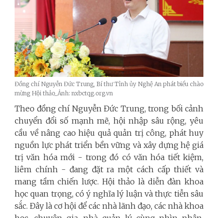
Đồng chí Nguyễn Đức Trung, Bí thư Tỉnh ủy Nghệ An phát biểu chào
mừng Hội thảo_Ảnh: nxbctqg.org.vn
Theo đồng chí Nguyễn Đức Trung, trong bối cảnh
chuyển đổi số mạnh mẽ, hội nhập sâu rộng, yêu
cầu về nâng cao hiệu quả quản trị công, phát huy
nguồn lực phát triển bền vững và xây dựng hệ giá
trị văn hóa mới - trong đó có văn hóa tiết kiệm,
liêm chính - đang đặt ra một cách cấp thiết và
mang tầm chiến lược. Hội thảo là diễn đàn khoa
học quan trọng, có ý nghĩa lý luận và thực tiễn sâu
sắc. Đây là cơ hội để các nhà lãnh đạo, các nhà khoa
học, chuyên gia, nhà quản lý cùng nhìn nhận,