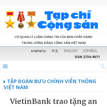
CƠ QUAN LÝ LUẬN CHÍNH TRỊ CỦA BAN CHẤP HÀNH
TRUNG ƯƠNG ĐẢNG CỘNG SẢN VIỆT NAM
ພາສາລາວ
中文
ENGLISH
ESPAÑOL
ISSN 2734-9071
TẬP ĐOÀN BƯU CHÍNH VIỄN THÔNG
VIỆT NAM
VietinBank trao tặng an