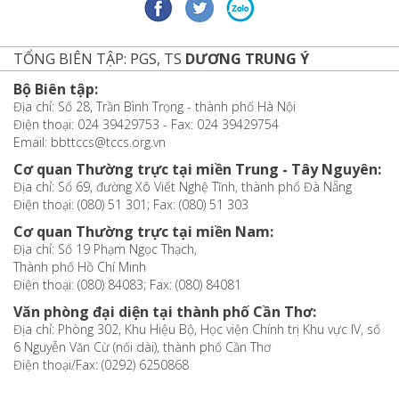
TỔNG BIÊN TẬP: PGS, TS
DƯƠNG TRUNG Ý
Bộ Biên tập:
Địa chỉ: Số 28, Trần Bình Trọng - thành phố Hà Nội
Điện thoại: 024 39429753 - Fax: 024 39429754
Email: bbttccs@tccs.org.vn
Cơ quan Thường trực tại miền Trung - Tây Nguyên:
Địa chỉ: Số 69, đường Xô Viết Nghệ Tĩnh, thành phố Đà Nẵng
Điện thoại: (080) 51 301; Fax: (080) 51 303
Cơ quan Thường trực tại miền Nam:
Địa chỉ: Số 19 Phạm Ngọc Thạch,
Thành phố Hồ Chí Minh
Điện thoại: (080) 84083; Fax: (080) 84081
Văn phòng đại diện tại thành phố Cần Thơ:
Địa chỉ: Phòng 302, Khu Hiệu Bộ, Học viện Chính trị Khu vực IV, số
6 Nguyễn Văn Cừ (nối dài), thành phố Cần Thơ
Điện thoại/Fax: (0292) 6250868