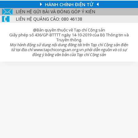
HÀNH CHÍNH ĐIỆN TỬ
LIÊN HỆ GỬI BÀI VÀ ĐÓNG GÓP Ý KIẾN
LIÊN HỆ QUẢNG CÁO: 080 46138
@Bản quyền thuộc về Tạp chí Cộng sản
Giấy phép số 436/GP-BTTTT ngày 14-10-2019 của Bộ Thông tin và
Truyền thông.
Mọi hành động sử dụng nội dung đăng tải trên Tạp chí Cộng sản điện
tử tại địa chỉ
www.tapchicongsan.org.vn
phải dẫn nguồn và có sự
đồng ý bằng văn bản của Tạp chí Cộng sản