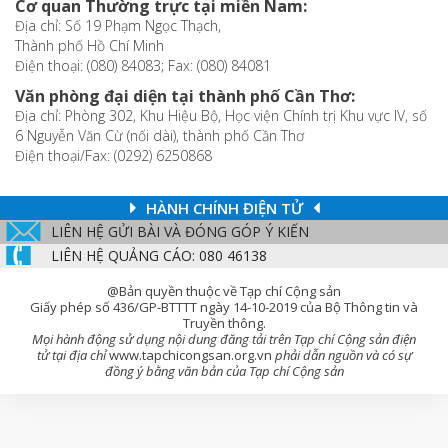
Cơ quan Thường trực tại miền Nam:
Địa chỉ: Số 19 Phạm Ngọc Thạch,
Thành phố Hồ Chí Minh
Điện thoại: (080) 84083; Fax: (080) 84081
Văn phòng đại diện tại thành phố Cần Thơ:
Địa chỉ: Phòng 302, Khu Hiệu Bộ, Học viện Chính trị Khu vực IV, số
6 Nguyễn Văn Cừ (nối dài), thành phố Cần Thơ
Điện thoại/Fax: (0292) 6250868
HÀNH CHÍNH ĐIỆN TỬ
LIÊN HỆ GỬI BÀI VÀ ĐÓNG GÓP Ý KIẾN
LIÊN HỆ QUẢNG CÁO: 080 46138
@Bản quyền thuộc về Tạp chí Cộng sản
Giấy phép số 436/GP-BTTTT ngày 14-10-2019 của Bộ Thông tin và
Truyền thông.
Mọi hành động sử dụng nội dung đăng tải trên Tạp chí Cộng sản điện
tử tại địa chỉ
www.tapchicongsan.org.vn
phải dẫn nguồn và có sự
đồng ý bằng văn bản của Tạp chí Cộng sản