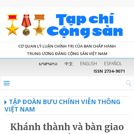
CƠ QUAN LÝ LUẬN CHÍNH TRỊ CỦA BAN CHẤP HÀNH
TRUNG ƯƠNG ĐẢNG CỘNG SẢN VIỆT NAM
ພາສາລາວ
中文
ENGLISH
ESPAÑOL
ISSN 2734-9071
TẬP ĐOÀN BƯU CHÍNH VIỄN THÔNG
VIỆT NAM
Khánh thành và bàn giao