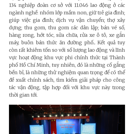
134 nghiệp đoàn cơ sở với 11.046 lao động ở các
ngành nghề: nhóm lớp mầm non, giữ trẻ gia đình;
giúp việc gia đình; dịch vụ vận chuyển; thợ xây
dựng; thu gom, thu gom rác dân lập; bán vé số,
hàng rong, hớt tóc, sửa chữa, rửa xe ô tô, xe gắn
máy, buôn bán thức ăn đường phố... Kết quả tuy
còn rất khiêm tốn so với số lượng lao động và lĩnh
vực hoạt động khu vực phi chính thức tại Thành
phố Hồ Chí Minh, tuy nhiên, đó là những cố gắng
bền bỉ, là những thử nghiệm quan trọng để có thể
đề xuất chính sách, tìm kiếm giải pháp cho công
tác vận động, tập hợp đối với khu vực này trong
thời gian tới.