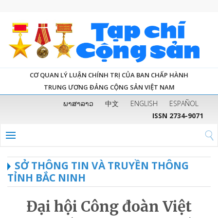
CƠ QUAN LÝ LUẬN CHÍNH TRỊ CỦA BAN CHẤP HÀNH
TRUNG ƯƠNG ĐẢNG CỘNG SẢN VIỆT NAM
ພາສາລາວ
中文
ENGLISH
ESPAÑOL
ISSN 2734-9071
SỞ THÔNG TIN VÀ TRUYỀN THÔNG
TỈNH BẮC NINH
Đại hội Công đoàn Việt