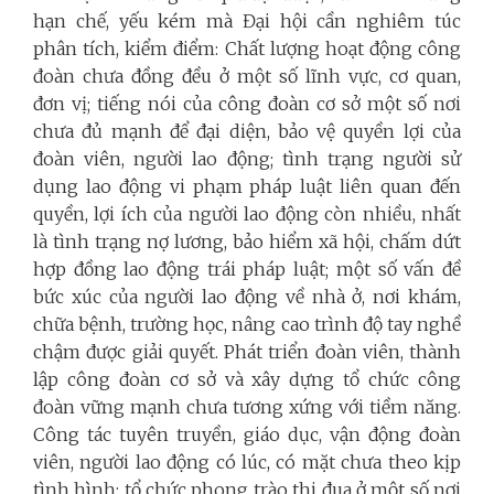
hạn chế, yếu kém mà Đại hội cần nghiêm túc
phân tích, kiểm điểm: Chất lượng hoạt động công
đoàn chưa đồng đều ở một số lĩnh vực, cơ quan,
đơn vị; tiếng nói của công đoàn cơ sở một số nơi
chưa đủ mạnh để đại diện, bảo vệ quyền lợi của
đoàn viên, người lao động; tình trạng người sử
dụng lao động vi phạm pháp luật liên quan đến
quyền, lợi ích của người lao động còn nhiều, nhất
là tình trạng nợ lương, bảo hiểm xã hội, chấm dứt
hợp đồng lao động trái pháp luật; một số vấn đề
bức xúc của người lao động về nhà ở, nơi khám,
chữa bệnh, trường học, nâng cao trình độ tay nghề
chậm được giải quyết. Phát triển đoàn viên, thành
lập công đoàn cơ sở và xây dựng tổ chức công
đoàn vững mạnh chưa tương xứng với tiềm năng.
Công tác tuyên truyền, giáo dục, vận động đoàn
viên, người lao động có lúc, có mặt chưa theo kịp
tình hình; tổ chức phong trào thi đua ở một số nơi