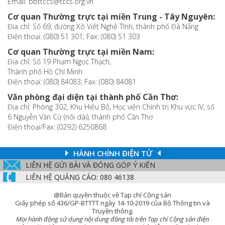
Email: bbttccs@tccs.org.vn
Cơ quan Thường trực tại miền Trung - Tây Nguyên:
Địa chỉ: Số 69, đường Xô Viết Nghệ Tĩnh, thành phố Đà Nẵng
Điện thoại: (080) 51 301; Fax: (080) 51 303
Cơ quan Thường trực tại miền Nam:
Địa chỉ: Số 19 Phạm Ngọc Thạch,
Thành phố Hồ Chí Minh
Điện thoại: (080) 84083; Fax: (080) 84081
Văn phòng đại diện tại thành phố Cần Thơ:
Địa chỉ: Phòng 302, Khu Hiệu Bộ, Học viện Chính trị Khu vực IV, số
6 Nguyễn Văn Cừ (nối dài), thành phố Cần Thơ
Điện thoại/Fax: (0292) 6250868
HÀNH CHÍNH ĐIỆN TỬ
LIÊN HỆ GỬI BÀI VÀ ĐÓNG GÓP Ý KIẾN
LIÊN HỆ QUẢNG CÁO: 080 46138
@Bản quyền thuộc về Tạp chí Cộng sản
Giấy phép số 436/GP-BTTTT ngày 14-10-2019 của Bộ Thông tin và
Truyền thông.
Mọi hành động sử dụng nội dung đăng tải trên Tạp chí Cộng sản điện