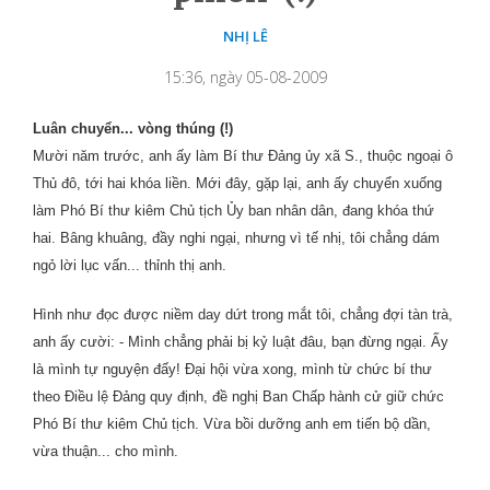
NHỊ LÊ
15:36, ngày 05-08-2009
Luân chuyển... vòng thúng (!)
Mười năm trước, anh ấy làm Bí thư Đảng ủy xã S., thuộc ngoại ô
Thủ đô, tới hai khóa liền. Mới đây, gặp lại, anh ấy chuyển xuống
làm Phó Bí thư kiêm Chủ tịch Ủy ban nhân dân, đang khóa thứ
hai. Bâng khuâng, đầy nghi ngại, nhưng vì tế nhị, tôi chẳng dám
ngỏ lời lục vấn... thỉnh thị anh.
Hình như đọc được niềm day dứt trong mắt tôi, chẳng đợi tàn trà,
anh ấy cười: - Mình chẳng phải bị kỷ luật đâu, bạn đừng ngại. Ấy
là mình tự nguyện đấy! Đại hội vừa xong, mình từ chức bí thư
theo Điều lệ Đảng quy định, đề nghị Ban Chấp hành cử giữ chức
Phó Bí thư kiêm Chủ tịch. Vừa bồi dưỡng anh em tiến bộ dần,
vừa thuận... cho mình.