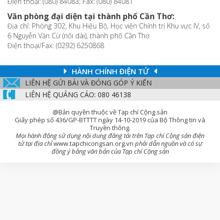
Điện thoại: (080) 84083; Fax: (080) 84081
Văn phòng đại diện tại thành phố Cần Thơ:
Địa chỉ: Phòng 302, Khu Hiệu Bộ, Học viện Chính trị Khu vực IV, số
6 Nguyễn Văn Cừ (nối dài), thành phố Cần Thơ
Điện thoại/Fax: (0292) 6250868
HÀNH CHÍNH ĐIỆN TỬ
LIÊN HỆ GỬI BÀI VÀ ĐÓNG GÓP Ý KIẾN
LIÊN HỆ QUẢNG CÁO: 080 46138
@Bản quyền thuộc về Tạp chí Cộng sản
Giấy phép số 436/GP-BTTTT ngày 14-10-2019 của Bộ Thông tin và
Truyền thông.
Mọi hành động sử dụng nội dung đăng tải trên Tạp chí Cộng sản điện
tử tại địa chỉ
www.tapchicongsan.org.vn
phải dẫn nguồn và có sự
đồng ý bằng văn bản của Tạp chí Cộng sản