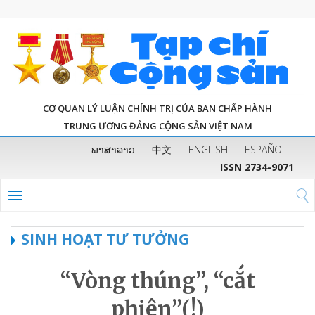
CƠ QUAN LÝ LUẬN CHÍNH TRỊ CỦA BAN CHẤP HÀNH
TRUNG ƯƠNG ĐẢNG CỘNG SẢN VIỆT NAM
ພາສາລາວ
中文
ENGLISH
ESPAÑOL
ISSN 2734-9071
SINH HOẠT TƯ TƯỞNG
“Vòng thúng”, “cắt
phiên”(!)