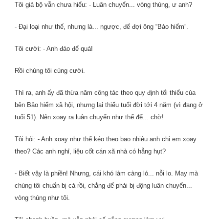
Tôi giả bộ vẫn chưa hiểu: - Luân chuyển... vòng thúng, ư anh?
- Đại loại như thế, nhưng là... ngược, để đợi ông “Bảo hiểm”.
Tôi cười: - Anh đáo để quá!
Rồi chúng tôi cùng cười.
Thì ra, anh ấy đã thừa năm công tác theo quy định tối thiểu của
bên Bảo hiểm xã hội, nhưng lại thiếu tuổi đời tới 4 năm (vì đang ở
tuổi 51). Nên xoay ra luân chuyển như thế để... chờ!
Tôi hỏi: - Anh xoay như thế kéo theo bao nhiêu anh chị em xoay
theo? Các anh nghỉ, liệu cốt cán xã nhà có hẫng hụt?
- Biết vậy là phiền! Nhưng, cái khó làm càng ló... nỗi lo. May mà
chúng tôi chuẩn bị cả rồi, chẳng để phải bị động luân chuyển...
vòng thúng như tôi.