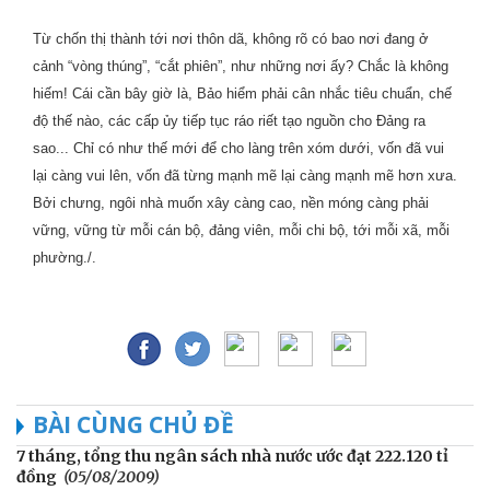
Từ chốn thị thành tới nơi thôn dã, không rõ có bao nơi đang ở
cảnh “vòng thúng”, “cắt phiên”, như những nơi ấy? Chắc là không
hiếm! Cái cần bây giờ là, Bảo hiểm phải cân nhắc tiêu chuẩn, chế
độ thế nào, các cấp ủy tiếp tục ráo riết tạo nguồn cho Đảng ra
sao... Chỉ có như thế mới để cho làng trên xóm dưới, vốn đã vui
lại càng vui lên, vốn đã từng mạnh mẽ lại càng mạnh mẽ hơn xưa.
Bởi chưng, ngôi nhà muốn xây càng cao, nền móng càng phải
vững, vững từ mỗi cán bộ, đảng viên, mỗi chi bộ, tới mỗi xã, mỗi
phường./.
BÀI CÙNG CHỦ ĐỀ
7 tháng, tổng thu ngân sách nhà nước ước đạt 222.120 tỉ
đồng
(05/08/2009)