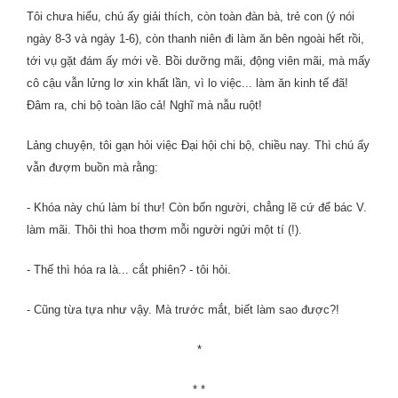
Tôi chưa hiểu, chú ấy giải thích, còn toàn đàn bà, trẻ con (ý nói
ngày 8-3 và ngày 1-6), còn thanh niên đi làm ăn bên ngoài hết rồi,
tới vụ gặt đám ấy mới về. Bồi dưỡng mãi, động viên mãi, mà mấy
cô cậu vẫn lửng lơ xin khất lần, vì lo việc... làm ăn kinh tế đã!
Đâm ra, chi bộ toàn lão cả! Nghĩ mà nẫu ruột!
Lảng chuyện, tôi gạn hỏi việc Đại hội chi bộ, chiều nay. Thì chú ấy
vẫn đượm buồn mà rằng:
- Khóa này chú làm bí thư! Còn bốn người, chẳng lẽ cứ để bác V.
làm mãi. Thôi thì hoa thơm mỗi người ngửi một tí (!).
- Thế thì hóa ra là... cắt phiên? - tôi hỏi.
- Cũng từa tựa như vậy. Mà trước mắt, biết làm sao được?!
*
* *