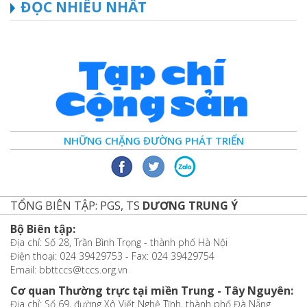
ĐỌC NHIỀU NHẤT
NHỮNG CHẶNG ĐƯỜNG PHÁT TRIỂN
TỔNG BIÊN TẬP: PGS, TS
DƯƠNG TRUNG Ý
Bộ Biên tập:
Địa chỉ: Số 28, Trần Bình Trọng - thành phố Hà Nội
Điện thoại: 024 39429753 - Fax: 024 39429754
Email: bbttccs@tccs.org.vn
Cơ quan Thường trực tại miền Trung - Tây Nguyên:
Địa chỉ: Số 69, đường Xô Viết Nghệ Tĩnh, thành phố Đà Nẵng