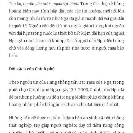
Thứ ba, nguồn vốn nước ngoài sụt giảm.
Trong điều kiện khủng
hoảng hiện nay, tính hấp dẫn của các thị trường mới nổi lên
còn mang nhiều rủi ro như Nga đã giảm mạnh đối với giới đầu
tư quốc tế. Nguồn vốn đến từ bên ngoài giảm trong khi nguồn
vốn dài hạn trong nước lại thiết bởi tiết kiệm dài hạn của người
Nga gần như là con số không. Đa số người dân Nga đều trông
chờ vào đồng lương hưu từ phía nhà nước, ít người mua bảo
hiểm.
Đối sách của Chính phủ
Theo nguồn tin của Hãng thông tấn Itar Tass của Nga, trong
phiên họp Chính phủ Nga ngày 19-3-2009, Chính phủ Nga đã
đề ra những hướng ưu tiên trong gói biện pháp chống khủng
hoảng nhằm phân bổ ngân sách sao cho đạt hiệu quả nhất.
Những vấn đề được ưu tiên là đảm bảo an sinh xã hội, chống
thất nghiệp, trợ giúp người nghèo; duy trì tiềm năng công
nghiệp và kỹ thuật – công nghệ của nền kinh tế; điều chỉnh