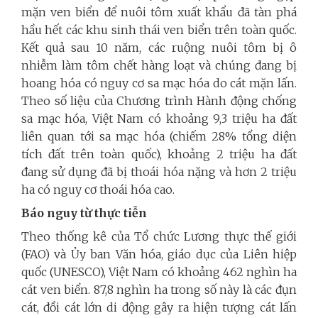
mặn
ven
biển
để nuôi tôm xuất khẩu đã tàn phá
hầu hết các khu sinh thái
ven
biển
trên toàn quốc.
Kết quả sau 10 năm, các ruộng nuôi tôm bị ô
nhiễm làm tôm chết hàng loạt và chúng đang bị
hoang hóa có
nguy
cơ
sa mạc hóa do cát mặn lấn.
Theo số liệu của Chương trình Hành động chống
sa mạc hóa, Việt Nam có khoảng 9,3 triệu ha đất
liên quan tới sa mạc hóa (chiếm 28% tổng diện
tích đất trên toàn quốc), khoảng 2 triệu ha đất
đang sử dụng đã bị thoái hóa nặng và hơn 2 triệu
ha có
nguy
cơ
thoái hóa cao.
Báo
nguy
từ thực tiễn
Theo thống kê của Tổ chức Lương thực thế giới
(FAO) và Ủy ban Văn hóa, giáo dục của Liên hiệp
quốc (UNESCO), Việt Nam có khoảng 462 nghìn ha
cát
ven
biển
. 87,8 nghìn ha trong số này là các đụn
cát, đồi cát lớn di động gây ra hiện tượng cát lấn