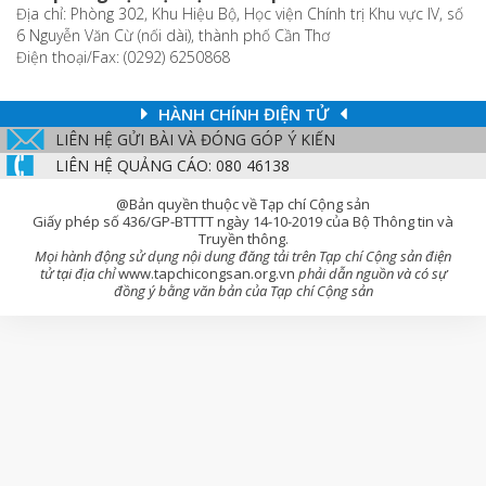
Địa chỉ: Phòng 302, Khu Hiệu Bộ, Học viện Chính trị Khu vực IV, số
6 Nguyễn Văn Cừ (nối dài), thành phố Cần Thơ
Điện thoại/Fax: (0292) 6250868
HÀNH CHÍNH ĐIỆN TỬ
LIÊN HỆ GỬI BÀI VÀ ĐÓNG GÓP Ý KIẾN
LIÊN HỆ QUẢNG CÁO: 080 46138
@Bản quyền thuộc về Tạp chí Cộng sản
Giấy phép số 436/GP-BTTTT ngày 14-10-2019 của Bộ Thông tin và
Truyền thông.
Mọi hành động sử dụng nội dung đăng tải trên Tạp chí Cộng sản điện
tử tại địa chỉ
www.tapchicongsan.org.vn
phải dẫn nguồn và có sự
đồng ý bằng văn bản của Tạp chí Cộng sản