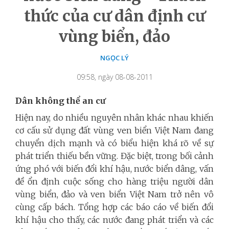
thức của cư dân định cư
vùng biển, đảo
NGỌC LÝ
09:58, ngày 08-08-2011
Dân không thể an
cư
Hiện nay, do nhiều
nguy
ên nhân khác nhau khiến
cơ
cấu sử dụng đất vùng
ven
biển
Việt Nam đang
chuyển dịch mạnh và có biểu hiện khá rõ về sự
phát triển thiếu bền vững. Đặc biệt, trong bối cảnh
ứng phó
với
biến đổi khí hậu,
nước
biển
dâng
, vấn
đề ổn
định
cuộc sống cho hàng triệu người dân
vùng biển, đảo và
ven
biển
Việt Nam trở nên vô
cùng cấp bách.
Tổng hợp các báo cáo về biến đổi
khí hậu cho thấy, các
nước
đang phát triển và các