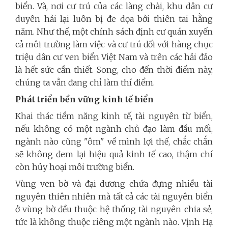
biển
. Và, nơi
cư
trú của các làng chài, khu dân
cư
duyên hải lại luôn bị đe dọa bởi thiên tai hằng
năm. Như thế, một chính sách
định
cư
quán xuyến
cả môi trường làm việc và
cư
trú
đối
với
hàng chục
triệu dân
cư
ven
biển
Việt Nam và trên các hải đảo
là hết sức cần thiết. Song, cho đến thời điểm này,
chúng ta vẫn đang chỉ làm thí điểm.
Phát triển bền vững kinh tế biển
Khai thác tiềm năng kinh tế, tài nguyên từ biển,
nếu không có một ngành chủ đạo làm đầu mối,
ngành nào cũng "ôm" về mình lợi thế, chắc chắn
sẽ không đem lại hiệu quả kinh tế cao, thậm chí
còn hủy hoại môi trường biển.
Vùng ven bờ và đại dương chứa đựng nhiều tài
nguyên thiên nhiên mà tất cả các tài nguyên biển
ở vùng bờ đều thuộc hệ thống tài nguyên chia sẻ,
tức là không thuộc riêng một ngành nào. Vịnh Hạ