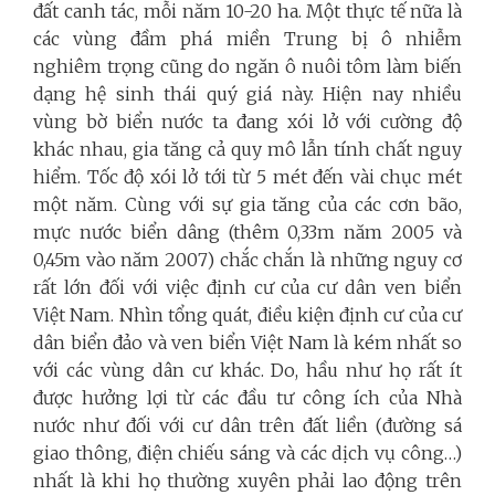
đất canh tác, mỗi năm 10
-
20 ha. Một thực tế nữa là
các vùng đầm phá miền Trung bị ô nhiễm
nghiêm trọng cũng do ngăn ô nuôi tôm làm biến
dạng hệ sinh thái quý giá này. Hiện nay nhiều
vùng bờ
biển
nước
ta đang xói lở
với
cư
ờng độ
khác nhau, gia tăng cả quy mô lẫn tính chất
nguy
hiểm. Tốc độ xói lở tới từ 5 mét đến vài chục mét
một năm. Cùng
với
sự gia tăng của các
cơ
n bão,
mực
nước
biển
dâng
(thêm 0,33m năm 2005 và
0,45m vào năm 2007) chắc chắn là những
nguy
cơ
rất lớn
đối
với
việc
định
cư
của
cư
dân
ven
biển
Việt Nam. Nhìn tổng quát, điều kiện
định
cư
của cư
dân biển đảo và
ven
biển
Việt Nam là kém nhất so
với
các vùng dân cư khác. Do, hầu như họ rất ít
được hưởng lợi từ các đầu tư công ích của Nhà
nước
như
đối
với
cư
dân trên đất liền (đường sá
giao thông, điện chiếu sáng và các dịch vụ công…)
nhất là khi họ thường xuyên phải lao động trên