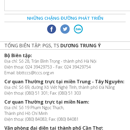
NHỮNG CHẶNG ĐƯỜNG PHÁT TRIỂN
TỔNG BIÊN TẬP: PGS, TS
DƯƠNG TRUNG Ý
Bộ Biên tập:
Địa chỉ: Số 28, Trần Bình Trọng - thành phố Hà Nội
Điện thoại: 024 39429753 - Fax: 024 39429754
Email: bbttccs@tccs.org.vn
Cơ quan Thường trực tại miền Trung - Tây Nguyên:
Địa chỉ: Số 69, đường Xô Viết Nghệ Tĩnh, thành phố Đà Nẵng
Điện thoại: (080) 51 301; Fax: (080) 51 303
Cơ quan Thường trực tại miền Nam:
Địa chỉ: Số 19 Phạm Ngọc Thạch,
Thành phố Hồ Chí Minh
Điện thoại: (080) 84083; Fax: (080) 84081
Văn phòng đại diện tại thành phố Cần Thơ: