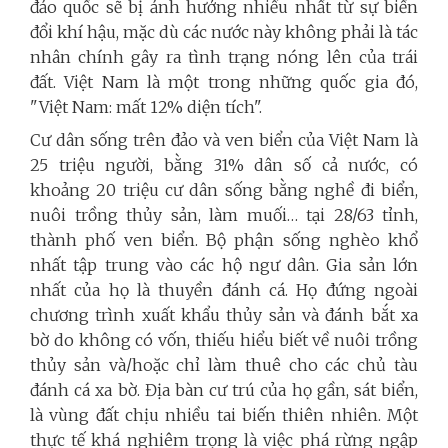
đảo quốc sẽ bị ảnh hưởng nhiều nhất từ sự biến
đổi khí hậu, mặc dù các
nước
này không phải là tác
nhân chính gây ra tình trạng nóng lên của trái
đất. Việt Nam là một trong những quốc gia đó,
"
Việt Nam: mất 12% diện tích
"
.
Cư dân sống trên đảo và ven biển của Việt Nam là
25 triệu người, bằng 31% dân số cả
nước
, có
khoảng 20 triệu
cư
dân sống bằng nghề đi
biển
,
nuôi trồng thủy sản, làm muối… tại 28/63 tỉnh,
thành phố ven
biển
. Bộ phận sống nghèo khổ
nhất tập trung vào các hộ ngư dân. Gia sản lớn
nhất của họ là thuyền đánh cá. Họ đứng ngoài
chương trình xuất khẩu thủy sản và đánh bắt xa
bờ do không có vốn, thiếu hiểu biết về nuôi trồng
thủy sản và/hoặc chỉ làm thuê cho các chủ tàu
đánh cá xa bờ. Địa bàn
cư
trú của họ gần, sát
biển,
là vùng đất chịu nhiều tai biến thiên nhiên. Một
thực tế khá nghiêm trọng là việc phá rừng ngập