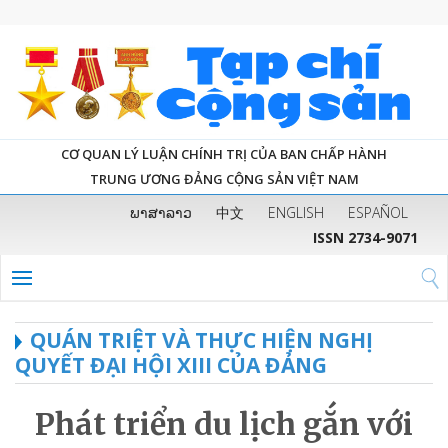
CƠ QUAN LÝ LUẬN CHÍNH TRỊ CỦA BAN CHẤP HÀNH
TRUNG ƯƠNG ĐẢNG CỘNG SẢN VIỆT NAM
ພາສາລາວ
中文
ENGLISH
ESPAÑOL
ISSN 2734-9071
QUÁN TRIỆT VÀ THỰC HIỆN NGHỊ
QUYẾT ĐẠI HỘI XIII CỦA ĐẢNG
Phát triển du lịch gắn với