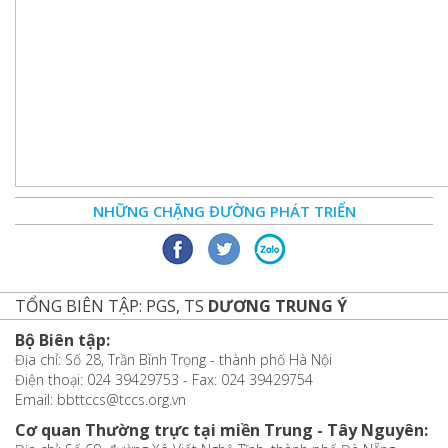
NHỮNG CHẶNG ĐƯỜNG PHÁT TRIỂN
TỔNG BIÊN TẬP: PGS, TS
DƯƠNG TRUNG Ý
Bộ Biên tập:
Địa chỉ: Số 28, Trần Bình Trọng - thành phố Hà Nội
Điện thoại: 024 39429753 - Fax: 024 39429754
Email: bbttccs@tccs.org.vn
Cơ quan Thường trực tại miền Trung - Tây Nguyên: