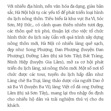
Với nhiều địa hình, nền văn hóa đa dạng, giàu bản
sắc, Hà Nội hội tụ các yếu tố để phát triển loại hình
du lịch nông thôn. Tiêu biểu là khu vực Ba Vì, Sóc
Sơn, Mỹ Đức,... có cảnh quan thiên nhiên tươi đẹp,
các thôn quê trù phú, thuận lợi cho việc tổ chức
hình thức du lịch này. Gắn với quá trình xây dựng
nông thôn mới, Hà Nội có nhiều làng quê sạch,
đẹp như: Song Phượng, Đan Phượng (huyện Đan
Phượng), Đường Lâm (thị xã Sơn Tây), Bát Tràng,
Ninh Hiệp (huyện Gia Lâm)... mở ra cơ hội phát
triển du lịch làng, xã nông thôn mới. Một số nơi tổ
chức được các tour, tuyến du lịch hấp dẫn như:
Làng chè Ba Trại, làng thảo dược của người Dao ở
xã Ba Vì (huyện Ba Vì), làng Việt cổ đá ong Đường
Lâm (thị xã Sơn Tây),... mang lại thu nhập ổn định
cho nhiều hộ dân và trải nghiệm thú vị cho du
khách.