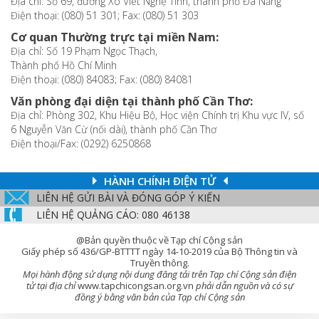
Địa chỉ: Số 69, đường Xô Viết Nghệ Tĩnh, thành phố Đà Nẵng
Điện thoại: (080) 51 301; Fax: (080) 51 303
Cơ quan Thường trực tại miền Nam:
Địa chỉ: Số 19 Phạm Ngọc Thạch,
Thành phố Hồ Chí Minh
Điện thoại: (080) 84083; Fax: (080) 84081
Văn phòng đại diện tại thành phố Cần Thơ:
Địa chỉ: Phòng 302, Khu Hiệu Bộ, Học viện Chính trị Khu vực IV, số
6 Nguyễn Văn Cừ (nối dài), thành phố Cần Thơ
Điện thoại/Fax: (0292) 6250868
HÀNH CHÍNH ĐIỆN TỬ
LIÊN HỆ GỬI BÀI VÀ ĐÓNG GÓP Ý KIẾN
LIÊN HỆ QUẢNG CÁO: 080 46138
@Bản quyền thuộc về Tạp chí Cộng sản
Giấy phép số 436/GP-BTTTT ngày 14-10-2019 của Bộ Thông tin và
Truyền thông.
Mọi hành động sử dụng nội dung đăng tải trên Tạp chí Cộng sản điện
tử tại địa chỉ
www.tapchicongsan.org.vn
phải dẫn nguồn và có sự
đồng ý bằng văn bản của Tạp chí Cộng sản