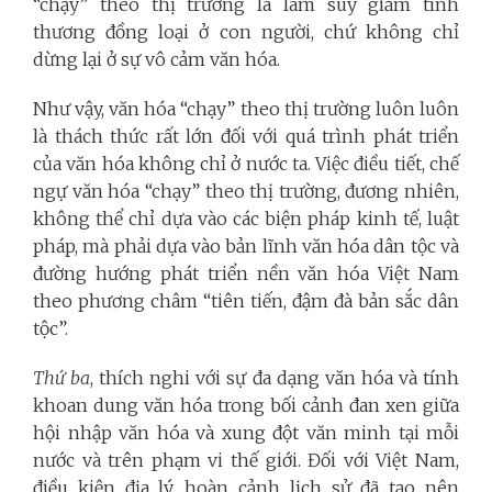
“chạy” theo thị trường là làm suy giảm tình
thương đồng loại ở con người, chứ không chỉ
dừng lại ở sự vô cảm văn hóa.
Như vậy, văn hóa “chạy” theo thị trường luôn luôn
là thách thức rất lớn đối với quá trình phát triển
của văn hóa không chỉ ở nước ta. Việc điều tiết, chế
ngự văn hóa “chạy” theo thị trường, đương nhiên,
không thể chỉ dựa vào các biện pháp kinh tế, luật
pháp, mà phải dựa vào bản lĩnh văn hóa dân tộc và
đường hướng phát triển nền văn hóa Việt Nam
theo phương châm “tiên tiến, đậm đà bản sắc dân
tộc”.
Thứ ba
, thích nghi với sự đa dạng văn hóa và tính
khoan dung văn hóa trong bối cảnh đan xen giữa
hội nhập văn hóa và xung đột văn minh tại mỗi
nước và trên phạm vi thế giới. Đối với Việt Nam,
điều kiện địa lý, hoàn cảnh lịch sử đã tạo nên