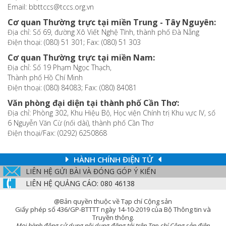
Email: bbttccs@tccs.org.vn
Cơ quan Thường trực tại miền Trung - Tây Nguyên:
Địa chỉ: Số 69, đường Xô Viết Nghệ Tĩnh, thành phố Đà Nẵng
Điện thoại: (080) 51 301; Fax: (080) 51 303
Cơ quan Thường trực tại miền Nam:
Địa chỉ: Số 19 Phạm Ngọc Thạch,
Thành phố Hồ Chí Minh
Điện thoại: (080) 84083; Fax: (080) 84081
Văn phòng đại diện tại thành phố Cần Thơ:
Địa chỉ: Phòng 302, Khu Hiệu Bộ, Học viện Chính trị Khu vực IV, số
6 Nguyễn Văn Cừ (nối dài), thành phố Cần Thơ
Điện thoại/Fax: (0292) 6250868
HÀNH CHÍNH ĐIỆN TỬ
LIÊN HỆ GỬI BÀI VÀ ĐÓNG GÓP Ý KIẾN
LIÊN HỆ QUẢNG CÁO: 080 46138
@Bản quyền thuộc về Tạp chí Cộng sản
Giấy phép số 436/GP-BTTTT ngày 14-10-2019 của Bộ Thông tin và
Truyền thông.
Mọi hành động sử dụng nội dung đăng tải trên Tạp chí Cộng sản điện