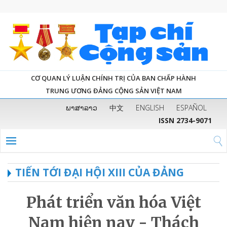
CƠ QUAN LÝ LUẬN CHÍNH TRỊ CỦA BAN CHẤP HÀNH
TRUNG ƯƠNG ĐẢNG CỘNG SẢN VIỆT NAM
ພາສາລາວ
中文
ENGLISH
ESPAÑOL
ISSN 2734-9071
TIẾN TỚI ĐẠI HỘI XIII CỦA ĐẢNG
Phát triển văn hóa Việt
Nam hiện nay - Thách