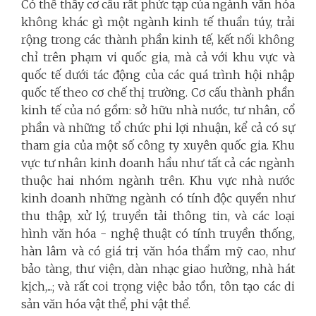
Có thể thấy cơ cấu rất phức tạp của ngành văn hóa
không khác gì một ngành kinh tế thuần túy, trải
rộng trong các thành phần kinh tế, kết nối không
chỉ trên phạm vi quốc gia, mà cả với khu vực và
quốc tế dưới tác động của các quá trình hội nhập
quốc tế theo cơ chế thị trường. Cơ cấu thành phần
kinh tế của nó gồm: sở hữu nhà nước, tư nhân, cổ
phần và những tổ chức phi lợi nhuận, kể cả có sự
tham gia của một số công ty xuyên quốc gia. Khu
vực tư nhân kinh doanh hầu như tất cả các ngành
thuộc hai nhóm ngành trên. Khu vực nhà nước
kinh doanh những ngành có tính độc quyền như
thu thập, xử lý, truyền tải thông tin, và các loại
hình văn hóa - nghệ thuật có tính truyền thống,
hàn lâm và có giá trị văn hóa thẩm mỹ cao, như
bảo tàng, thư viện, dàn nhạc giao hưởng, nhà hát
kịch,...; và rất coi trọng việc bảo tồn, tôn tạo các di
sản văn hóa vật thể, phi vật thể.