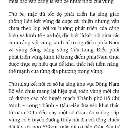
mưa bão vẫn đang là vấn đề nhức nhối của vùng.
Thứ ba,
mặc dù tốc độ phát triển hạ tầng giao
thông liên kết vùng đã được cải thiện nhưng vẫn
chưa theo kịp với xu hướng phát triển của cảng
biển và kinh tế - xã hội, đặc biệt là kết nối giữa các
cụm cảng với vùng kinh tế trọng điểm phía Nam
và vùng đồng bằng sông Cửu Long. Điều phối
phát triển vùng kinh tế trọng điểm phía Nam chưa
được thực sự hiệu quả để khai thác hết tiềm năng,
thế mạnh của từng địa phương trong vùng.
Thứ tư
, sự kết nối cơ sở hạ tầng khu vực Đông Nam
Bộ vẫn chưa mang lại hiệu quả, toàn vùng mới chỉ
có đường cao tốc huyết mạch Thành phố Hồ Chí
Minh - Long Thành - Dầu Giây đưa vào khai thác
từ năm 2015 đến nay một số đoạn đã xuống cấp.
Vùng có 6 tuyến đường thủy nội địa với tổng chiều
dài lên tới hơn 639km, mặc dù cơ bản được đầu tư