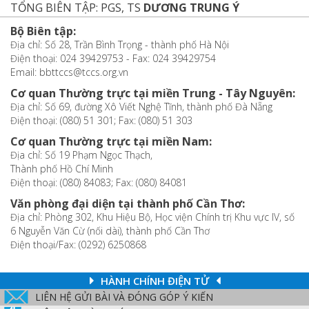
TỔNG BIÊN TẬP: PGS, TS
DƯƠNG TRUNG Ý
Bộ Biên tập:
Địa chỉ: Số 28, Trần Bình Trọng - thành phố Hà Nội
Điện thoại: 024 39429753 - Fax: 024 39429754
Email: bbttccs@tccs.org.vn
Cơ quan Thường trực tại miền Trung - Tây Nguyên:
Địa chỉ: Số 69, đường Xô Viết Nghệ Tĩnh, thành phố Đà Nẵng
Điện thoại: (080) 51 301; Fax: (080) 51 303
Cơ quan Thường trực tại miền Nam:
Địa chỉ: Số 19 Phạm Ngọc Thạch,
Thành phố Hồ Chí Minh
Điện thoại: (080) 84083; Fax: (080) 84081
Văn phòng đại diện tại thành phố Cần Thơ:
Địa chỉ: Phòng 302, Khu Hiệu Bộ, Học viện Chính trị Khu vực IV, số
6 Nguyễn Văn Cừ (nối dài), thành phố Cần Thơ
Điện thoại/Fax: (0292) 6250868
HÀNH CHÍNH ĐIỆN TỬ
LIÊN HỆ GỬI BÀI VÀ ĐÓNG GÓP Ý KIẾN