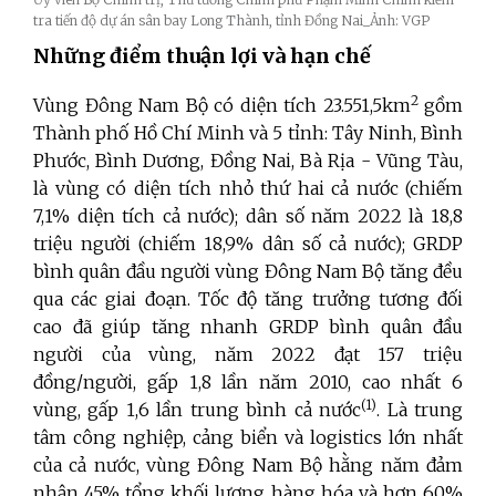
tra tiến độ dự án sân bay Long Thành, tỉnh Đồng Nai_Ảnh: VGP
Những điểm thuận lợi và hạn chế
2
Vùng Đông Nam Bộ có diện tích 23.551,5km
gồm
Thành phố Hồ Chí Minh và 5 tỉnh: Tây Ninh, Bình
Phước, Bình Dương, Đồng Nai, Bà Rịa - Vũng Tàu,
là vùng có diện tích nhỏ thứ hai cả nước (chiếm
7,1% diện tích cả nước); dân số năm 2022 là 18,8
triệu người (chiếm 18,9% dân số cả nước); GRDP
bình quân đầu người vùng Đông Nam Bộ tăng đều
qua các giai đoạn. Tốc độ tăng trưởng tương đối
cao đã giúp tăng nhanh GRDP bình quân đầu
người của vùng, năm 2022 đạt 157 triệu
đồng/người, gấp 1,8 lần năm 2010, cao nhất 6
(1)
vùng, gấp 1,6 lần trung bình cả nước
. Là trung
tâm công nghiệp, cảng biển và logistics lớn nhất
của cả nước, vùng Đông Nam Bộ
hằng năm đảm
nhận 45% tổng khối lượng hàng hóa và hơn 60%