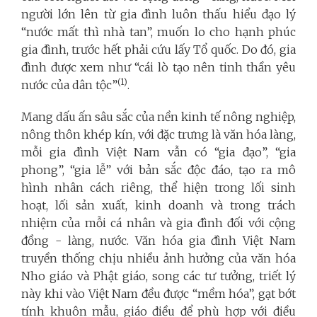
người lớn lên từ gia đình luôn thấu hiểu đạo lý
“nước mất thì nhà tan”, muốn lo cho hạnh phúc
gia đình, trước hết phải cứu lấy Tổ quốc. Do đó, gia
đình được xem như “cái lò tạo nên tinh thần yêu
(1)
nước của dân tộc”
.
Mang dấu ấn sâu sắc của nền kinh tế nông nghiệp,
nông thôn khép kín, với đặc trưng là văn hóa làng,
mỗi gia đình Việt Nam vẫn có “gia đạo”, “gia
phong”, “gia lễ” với bản sắc độc đáo, tạo ra mô
hình nhân cách riêng, thể hiện trong lối sinh
hoạt, lối sản xuất, kinh doanh và trong trách
nhiệm của mỗi cá nhân và gia đình đối với cộng
đồng - làng, nước. Văn hóa gia đình Việt Nam
truyền thống chịu nhiều ảnh hưởng của văn hóa
Nho giáo và Phật giáo, song các tư tưởng, triết lý
này khi vào Việt Nam đều được “mềm hóa”, gạt bớt
tính khuôn mẫu, giáo điều để phù hợp với điều