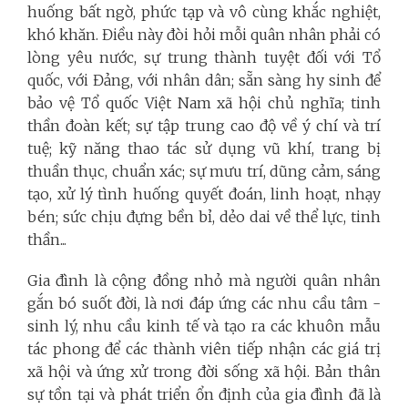
huống bất ngờ, phức tạp và vô cùng khắc nghiệt,
khó khăn. Điều này đòi hỏi mỗi quân nhân phải có
lòng yêu nước, sự trung thành tuyệt đối với Tổ
quốc, với Đảng, với nhân dân; sẵn sàng hy sinh để
bảo vệ Tổ quốc Việt Nam xã hội chủ nghĩa; tinh
thần đoàn kết; sự tập trung cao độ về ý chí và trí
tuệ; kỹ năng thao tác sử dụng vũ khí, trang bị
thuần thục, chuẩn xác; sự mưu trí, dũng cảm, sáng
tạo, xử lý tình huống quyết đoán, linh hoạt, nhạy
bén; sức chịu đựng bền bỉ, dẻo dai về thể lực, tinh
thần...
Gia đình là cộng đồng nhỏ mà người quân nhân
gắn bó suốt đời, là nơi đáp ứng các nhu cầu tâm -
sinh lý, nhu cầu kinh tế và tạo ra các khuôn mẫu
tác phong để các thành viên tiếp nhận các giá trị
xã hội và ứng xử trong đời sống xã hội. Bản thân
sự tồn tại và phát triển ổn định của gia đình đã là