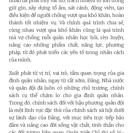
nhân đã phát huy vai trò, trách nhiệm to lớn trong
giữ gìn, xây dựng tổ ấm, sát cánh, động viên, tạo
điều kiện để người chồng vượt qua khó khăn, hoàn
thành tốt nhiệm vụ. Và chính quá trình chia sẻ,
cùng nhau vượt qua khó khăn cũng là quá trình
mà vợ chồng mỗi quân nhân học hỏi, rèn luyện,
nâng cao những phẩm chất, năng lực, phương
pháp, từ đó phát triển các yếu tố trong nhân cách
của mình.
Xuất phát từ vị trí, vai trò, tầm quan trọng của gia
đình quân nhân, ngay từ rất sớm, Đảng, Nhà nước
và quân đội đã luôn có những chủ trương, chính
sách cụ thể chăm lo cho gia đình quân nhân.
Trong đó, chính sách đối với hậu phương quân đội
là một lĩnh vực đặc thù của chính sách xã hội dưới
sự lãnh đạo của Đảng, với mục tiêu trực tiếp bảo
đảm và nâng cao đời sống vật chất, tinh thần cho
các đối tượng liên quan. Quán triệt Chỉ thị số 14-