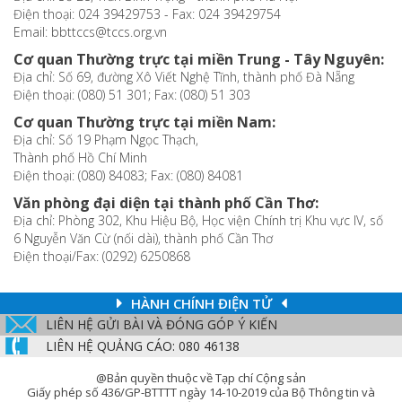
Điện thoại: 024 39429753 - Fax: 024 39429754
Email: bbttccs@tccs.org.vn
Cơ quan Thường trực tại miền Trung - Tây Nguyên:
Địa chỉ: Số 69, đường Xô Viết Nghệ Tĩnh, thành phố Đà Nẵng
Điện thoại: (080) 51 301; Fax: (080) 51 303
Cơ quan Thường trực tại miền Nam:
Địa chỉ: Số 19 Phạm Ngọc Thạch,
Thành phố Hồ Chí Minh
Điện thoại: (080) 84083; Fax: (080) 84081
Văn phòng đại diện tại thành phố Cần Thơ:
Địa chỉ: Phòng 302, Khu Hiệu Bộ, Học viện Chính trị Khu vực IV, số
6 Nguyễn Văn Cừ (nối dài), thành phố Cần Thơ
Điện thoại/Fax: (0292) 6250868
HÀNH CHÍNH ĐIỆN TỬ
LIÊN HỆ GỬI BÀI VÀ ĐÓNG GÓP Ý KIẾN
LIÊN HỆ QUẢNG CÁO: 080 46138
@Bản quyền thuộc về Tạp chí Cộng sản
Giấy phép số 436/GP-BTTTT ngày 14-10-2019 của Bộ Thông tin và