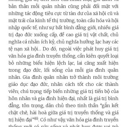
bản thân mỗi quân nhân cũng phải đối mặt với
những tác động tiêu cực từ tàn dư của xã hội cũ và
mặt trái của kinh tế thị trường, toàn cầu hóa và hội
nhập quốc tế, như sự bất bình đẳng giới, nhiều giá
trị đạo đức xuống cấp, đề cao giá trị vật chất, chủ
nghĩa cá nhân ích kỷ, chủ nghĩa hưởng lạc hay các
tệ nạn xã hội… Do đó, ngoài việc phát huy giá trị
văn hóa gia đình truyền thống, cần kiên quyết loại
bỏ những biểu hiện lệch lạc, lai căng xuất hiện
trong đạo đức, lối sống của mỗi gia đình quân
nhân. Gia đình quân nhân trở thành môi trường
giáo dục đạo đức, nhân cách tốt cho các thành
viên; chú trọng tiếp biến những giá trị tiến bộ của
hôn nhân và gia đình hiện đại, nhất là giá trị bình
đẳng, tôn trọng, dân chủ theo tinh thần “gắn kết
chặt chẽ, hài hoà giữa giá trị truyền thống và giá
(6)
trị hiện đại”
. Có như vậy, văn hóa gia đình truyền
thống mới có sức sống và phát huy được vai trò