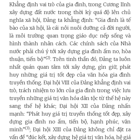
Khẳng định vai trò của gia đình, trong Cương lĩnh
xây dựng đất nước trong thời kỳ quá độ lên chủ
nghĩa xã hội, Đảng ta khẳng định: “Gia đình là tế
bào của xã hội, là cái nôi nuôi dưỡng cả đời người,
là môi trường quan trọng giáo dục nếp sống và
hình thành nhân cách. Các chính sách của Nhà
nước phải chú ý tới xây dựng gia đình ấm no, hòa
(2)
thuận, tiến bộ”
. Trên tinh thần đó, Đảng ta luôn
nhất quán quan tâm tới xây dựng, gìn giữ, phát
huy những giá trị tốt đẹp của văn hóa gia đình
truyền thống. Đại hội VIII của Đảng khẳng định vai
trò, trách nhiệm to lớn của gia đình trong việc lưu
truyền những giá trị văn hóa dân tộc từ thế hệ này
sang thế hệ khác; Đại hội XII của Đảng nhấn
mạnh: “Phát huy giá trị truyền thống tốt đẹp, xây
dựng gia đình no ấm, tiến bộ, hạnh phúc, văn
(3)
minh”
; Đại hội XIII của Đảng không chỉ đặt ra
vấn đề “đúc kết, xây dựng hệ giá trị văn hóa, hệ giá