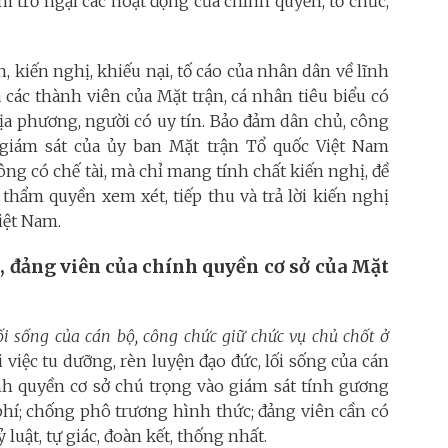
 trở ngại các hoạt động của chính quyền, tổ chức,
, kiến nghị, khiếu nại, tố cáo của nhân dân về lĩnh
a các thành viên của Mặt trận, cá nhân tiêu biểu có
ịa phương, người có uy tín. Bảo đảm dân chủ, công
 giám sát của ủy ban Mặt trận Tổ quốc Việt Nam
g có chế tài, mà chỉ mang tính chất kiến nghị, đề
 thẩm quyền xem xét, tiếp thu và trả lời kiến nghị
iệt Nam.
, đảng viên của chính quyền cơ sở của Mặt
ối sống của cán bộ, công chức giữ chức vụ chủ chốt ở
i việc tu dưỡng, rèn luyện đạo đức, lối sống của cán
nh quyền cơ sở chú trọng vào giám sát tính gương
 phí; chống phô trương hình thức; đảng viên cần có
luật, tự giác, đoàn kết, thống nhất.