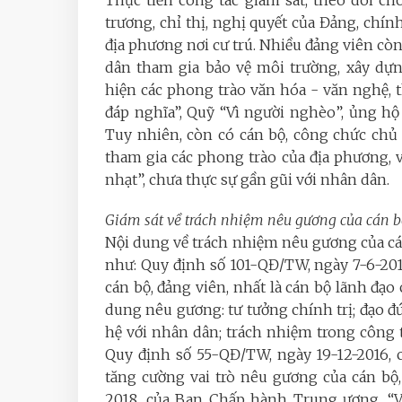
Thực tiễn công tác giám sát, theo dõi ch
trương, chỉ thị, nghị quyết của Đảng, chín
địa phương nơi cư trú. Nhiều đảng viên còn
dân tham gia bảo vệ môi trường, xây dựn
hiện các phong trào văn hóa - văn nghệ, 
đáp nghĩa”, Quỹ “Vì người nghèo”, ủng hộ
Tuy nhiên, còn có cán bộ, công chức chủ
tham gia các phong trào của địa phương, 
nhạt”, chưa thực sự gần gũi với nhân dân.
Giám sát về trách nhiệm nêu gương của cán bộ
Nội dung về trách nhiệm nêu gương của cá
như: Quy định số 101-QĐ/TW, ngày 7-6-201
cán bộ, đảng viên, nhất là cán bộ lãnh đạo 
dung nêu gương: tư tưởng chính trị; đạo đứ
hệ với nhân dân; trách nhiệm trong công tá
Quy định số 55-QĐ/TW, ngày 19-12-2016, c
tăng cường vai trò nêu gương của cán bộ
2018, của Ban Chấp hành Trung ương, “V