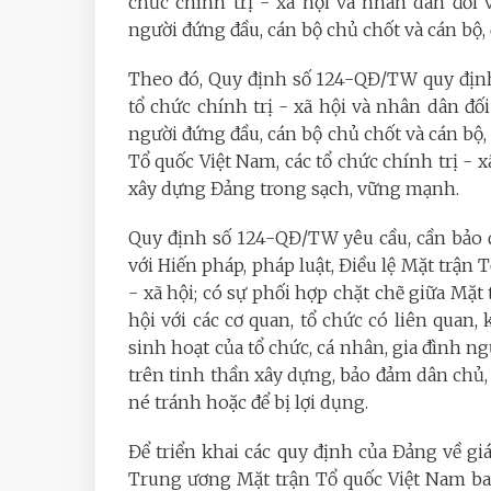
chức chính trị - xã hội và nhân dân đối v
người đứng đầu, cán bộ chủ chốt và cán bộ, 
Theo đó, Quy định số 124-QĐ/TW quy định 
tổ chức chính trị - xã hội và nhân dân đối
người đứng đầu, cán bộ chủ chốt và cán bộ, 
Tổ quốc Việt Nam, các tổ chức chính trị - 
xây dựng Đảng trong sạch, vững mạnh.
Quy định số 124-QĐ/TW yêu cầu, cần bảo đ
với Hiến pháp, pháp luật, Điều lệ Mặt trận T
- xã hội; có sự phối hợp chặt chẽ giữa Mặt 
hội với các cơ quan, tổ chức có liên quan
sinh hoạt của tổ chức, cá nhân, gia đình ng
trên tinh thần xây dựng, bảo đảm dân chủ,
né tránh hoặc để bị lợi dụng.
Để triển khai các quy định của Đảng về g
Trung ương Mặt trận Tổ quốc Việt Nam b