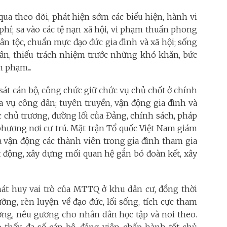
ua theo dõi, phát hiện sớm các biểu hiện, hành vi
phí; sa vào các tệ nạn xã hội, vi phạm thuần phong
ân tộc, chuẩn mực đạo đức gia đình và xã hội; sống
nhân, thiếu trách nhiệm trước những khó khăn, bức
m phạm...
sát cán bộ, công chức giữ chức vụ chủ chốt ở chính
 vụ công dân; tuyên truyền, vận động gia đình và
c chủ trương, đường lối của Đảng, chính sách, pháp
 phương nơi cư trú. Mặt trận Tổ quốc Việt Nam giám
và vận động các thành viên trong gia đình tham gia
t động, xây dựng mối quan hệ gắn bó đoàn kết, xây
hát huy vai trò của MTTQ ở khu dân cư, đồng thời
ỡng, rèn luyện về đạo đức, lối sống, tích cực tham
ương, nêu gương cho nhân dân học tập và noi theo.