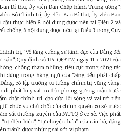
ên Ban Bí thư, Ủy viên Ban Chấp hành Trung ương”;
 viên Bộ Chính trị, Ủy viên Ban Bí thư, Ủy viên Ban
ầu thực hiện 8 nội dung được nêu tại Điều 2 và
ết chống 8 nội dung được nêu tại Điều 3 trong Quy
 Chính trị, “Về tăng cường sự lãnh đạo của Đảng đối
tài sản”; Quy định số 114-QĐ/TW, ngày 11-7-2023 của
 phòng, chống tham nhũng, tiêu cực trong công tác
khi đứng trong hàng ngũ của Đảng đều phải chấp
 Đảng, có lập trường tư tưởng chính trị vững vàng,
n dị, phát huy vai trò tiền phong, gương mẫu trước
 chất chính trị, đạo đức, lối sống và vai trò tiền
giữ chức vụ chủ chốt của chính quyền cơ sở trước
ám sát thường xuyên của MTTQ ở cơ sở. Việc phát
 “tự diễn biến”, “tự chuyển hóa” của cán bộ, đảng
iên tránh được những sai sót, vi phạm.