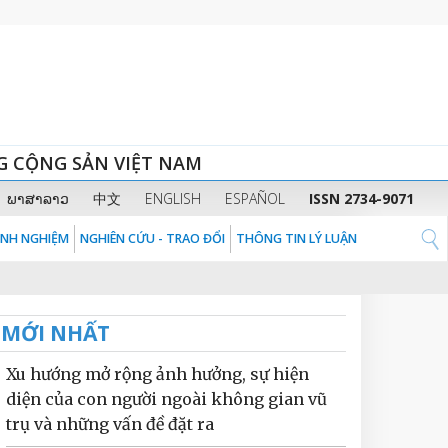
G CỘNG SẢN VIỆT NAM
ພາສາລາວ
中文
ENGLISH
ESPAÑOL
ISSN 2734-9071
KINH NGHIỆM
NGHIÊN CỨU - TRAO ĐỔI
THÔNG TIN LÝ LUẬN
MỚI NHẤT
Xu hướng mở rộng ảnh hưởng, sự hiện
diện của con người ngoài không gian vũ
trụ và những vấn đề đặt ra