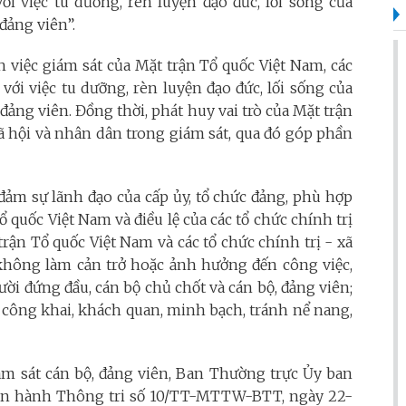
ới việc tu dưỡng, rèn luyện đạo đức, lối sống của
đảng viên”.
việc giám sát của Mặt trận Tổ quốc Việt Nam, các
 với việc tu dưỡng, rèn luyện đạo đức, lối sống của
đảng viên. Đồng thời, phát huy vai trò của Mặt trận
xã hội và nhân dân trong giám sát, qua đó góp phần
ảm sự lãnh đạo của cấp ủy, tổ chức đảng, phù hợp
ổ quốc Việt Nam và điều lệ của các tổ chức chính trị
trận Tổ quốc Việt Nam và các tổ chức chính trị - xã
, không làm cản trở hoặc ảnh hưởng đến công việc,
ười đứng đầu, cán bộ chủ chốt và cán bộ, đảng viên;
 công khai, khách quan, minh bạch, tránh nể nang,
iám sát cán bộ, đảng viên, Ban Thường trực Ủy ban
an hành Thông tri số 10/TT-MTTW-BTT, ngày 22-