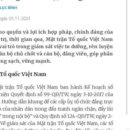
LỤC BÌNH
 ngày 01-11-2024
 cho quyền và lợi ích hợp pháp, chính đáng của
rị, thời gian qua, Mặt trận Tổ quốc Việt Nam
ai trò trong giám sát việc tu dưỡng, rèn luyện
cán bộ chủ chốt và cán bộ, đảng viên, góp phần
ong sạch, vững mạnh.
 Tổ quốc Việt Nam
t trận Tổ quốc Việt Nam ban hành Kế hoạch số
iện Quyết định số 99-QĐ/TW, ngày 3-10-2017 của
Hướng dẫn khung để các cấp ủy, tổ chức đảng trực
ò của nhân dân trong đấu tranh ngăn chặn, đẩy lùi
óa” trong nội bộ” và Quy định số 124-QĐ/TW, ngày 2-
Về giám sát của Mặt trận Tổ quốc Việt Nam, các tổ