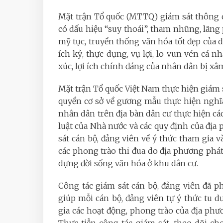
Mặt trận Tổ quốc (MTTQ) giám sát thông q
có dấu hiệu “suy thoái”, tham nhũng, lãng 
mỹ tục, truyền thống văn hóa tốt đẹp của d
ích kỷ, thực dụng, vụ lợi, lo vun vén cá 
xúc, lợi ích chính đáng của nhân dân bị xâ
Mặt trận Tổ quốc Việt Nam thực hiện giám 
quyền cơ sở về gương mẫu thực hiện nghĩa
nhân dân trên địa bàn dân cư thực hiện cá
luật của Nhà nước và các quy định của địa
sát cán bộ, đảng viên về ý thức tham gia 
các phong trào thi đua do địa phương phá
dựng đời sống văn hóa ở khu dân cư.
Công tác giám sát cán bộ, đảng viên đã p
giúp mỗi cán bộ, đảng viên tự ý thức tu dư
gia các hoạt động, phong trào của địa ph