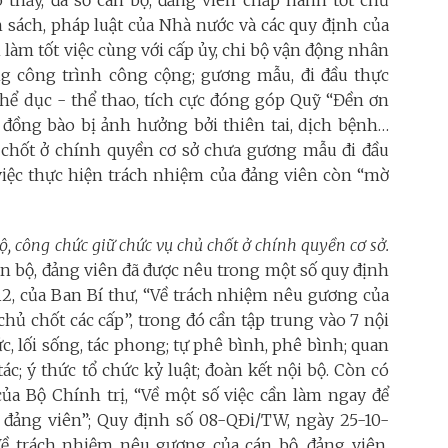
o thấy, đa số cán bộ, đảng viên chấp hành tốt chủ
h sách, pháp luật của Nhà nước và các quy định của
 làm tốt việc cùng với cấp ủy, chi bộ vận động nhân
g công trình công cộng; gương mẫu, đi đầu thực
thể dục - thể thao, tích cực đóng góp Quỹ “Đền ơn
 đồng bào bị ảnh hưởng bởi thiên tai, dịch bệnh…
 chốt ở chính quyền cơ sở chưa gương mẫu đi đầu
việc thực hiện trách nhiệm của đảng viên còn “mờ
, công chức giữ chức vụ chủ chốt ở chính quyền cơ sở.
n bộ, đảng viên đã được nêu trong một số quy định
2, của Ban Bí thư, “Về trách nhiệm nêu gương của
chủ chốt các cấp”, trong đó cần tập trung vào 7 nội
c, lối sống, tác phong; tự phê bình, phê bình; quan
c; ý thức tổ chức kỷ luật; đoàn kết nội bộ. Còn có
ủa Bộ Chính trị, “Về một số việc cần làm ngay để
, đảng viên”; Quy định số 08-QĐi/TW, ngày 25-10-
ề trách nhiệm nêu gương của cán bộ, đảng viên,