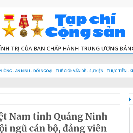
ÍNH TRỊ CỦA BAN CHẤP HÀNH TRUNG ƯƠNG ĐẢN
HÒNG - AN NINH - ĐỐI NGOẠI
THẾ GIỚI: VẤN ĐỀ - SỰ KIỆN
THỰC TIỄN - 
iệt Nam tỉnh Quảng Ninh
ội ngũ cán bộ, đảng viên