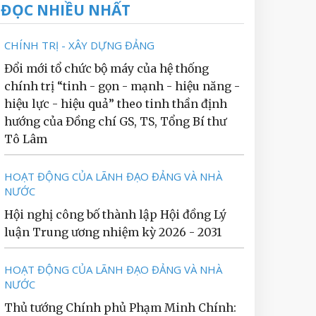
ĐỌC NHIỀU NHẤT
CHÍNH TRỊ - XÂY DỰNG ĐẢNG
Đổi mới tổ chức bộ máy của hệ thống
chính trị “tinh - gọn - mạnh - hiệu năng -
hiệu lực - hiệu quả” theo tinh thần định
hướng của Đồng chí GS, TS, Tổng Bí thư
Tô Lâm
HOẠT ĐỘNG CỦA LÃNH ĐẠO ĐẢNG VÀ NHÀ
NƯỚC
Hội nghị công bố thành lập Hội đồng Lý
luận Trung ương nhiệm kỳ 2026 - 2031
HOẠT ĐỘNG CỦA LÃNH ĐẠO ĐẢNG VÀ NHÀ
NƯỚC
Thủ tướng Chính phủ Phạm Minh Chính: