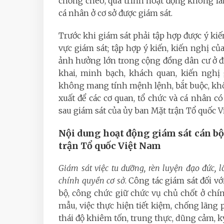
chồng chéo, quá trình hoạt động không làm
cá nhân ở cơ sở được giám sát.
Trước khi giám sát phải tập hợp được ý kiến
vực giám sát; tập hợp ý kiến, kiến nghị củ
ảnh hưởng lớn trong cộng đồng dân cư ở đ
khai, minh bạch, khách quan, kiến nghị
không mang tính mệnh lệnh, bắt buộc, khôn
xuất để các cơ quan, tổ chức và cá nhân có
sau giám sát của ủy ban Mặt trận Tổ quốc V
Nội dung hoạt động giám sát cán bộ
trận Tổ quốc Việt Nam
Giám sát việc tu dưỡng, rèn luyện đạo đức, l
chính quyền cơ sở
. Công tác giám sát đối vớ
bộ, công chức giữ chức vụ chủ chốt ở chí
mẫu, việc thực hiện tiết kiệm, chống lãng
thái độ khiêm tốn, trung thực, dũng cảm, kỷ 