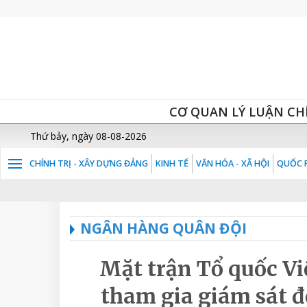
CƠ QUAN LÝ LUẬN CH
Thứ bảy, ngày 08-08-2026
CHÍNH TRỊ - XÂY DỰNG ĐẢNG
KINH TẾ
VĂN HÓA - XÃ HỘI
QUỐC P
NGÂN HÀNG QUÂN ĐỘI
Mặt trận Tổ quốc V
tham gia giám sát đ