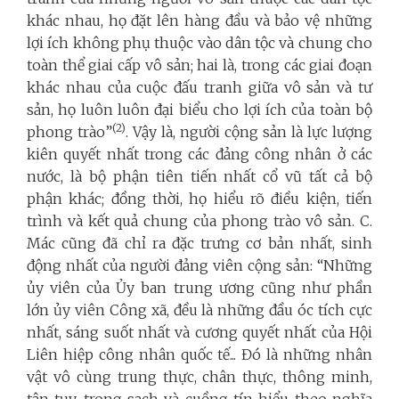
khác nhau, họ đặt lên hàng đầu và bảo vệ những
lợi ích không phụ thuộc vào dân tộc và chung cho
toàn thể giai cấp vô sản; hai là, trong các giai đoạn
khác nhau của cuộc đấu tranh giữa vô sản và tư
sản, họ luôn luôn đại biểu cho lợi ích của toàn bộ
(2)
phong trào”
. Vậy là, người cộng sản là lực lượng
kiên quyết nhất trong các đảng công nhân ở các
nước, là bộ phận tiên tiến nhất cổ vũ tất cả bộ
phận khác; đồng thời, họ hiểu rõ điều kiện, tiến
trình và kết quả chung của phong trào vô sản. C.
Mác cũng đã chỉ ra đặc trưng cơ bản nhất, sinh
động nhất của người đảng viên cộng sản: “Những
ủy viên của Ủy ban trung ương cũng như phần
lớn ủy viên Công xã, đều là những đầu óc tích cực
nhất, sáng suốt nhất và cương quyết nhất của Hội
Liên hiệp công nhân quốc tế... Đó là những nhân
vật vô cùng trung thực, chân thực, thông minh,
tận tụy, trong sạch và cuồng tín hiểu theo nghĩa