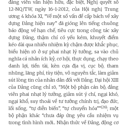
đảng viên vẫn hiện hữu, đặc biệt, Nghị quyết số
12-NQ/TW, ngày 16-1-2012, của Hội nghị Trung
ương 4 khóa XI, “Về một số vấn đề cấp bách về xây
dựng Đảng hiện nay” đã gióng lên tiếng chuông
báo động về hạn chế, tiêu cực trong công tác xây
dựng Đảng, thậm chí có yếu kém, khuyết điểm
kéo dài qua nhiều nhiệm kỳ chậm được khắc phục,
biểu hiện rõ ở sự phai nhạt lý tưởng, sa vào chủ
nghĩa cá nhân ích kỷ, cơ hội, thực dụng, chạy theo
danh lợi, tiền tài, kèn cựa địa vị, cục bộ, tham
nhũng, lãng phí, tùy tiện, vô nguyên tắc, làm giảm
sút lòng tin của nhân dân đối với Đảng. Đại hội XIII
của Đảng cũng chỉ rõ, “Một bộ phận cán bộ, đảng
viên phai nhạt lý tưởng, giảm sút ý chí, ngại khó,
ngại khổ, suy thoái về tư tưởng chính trị, đạo đức,
(26)
lối sống, “tự diễn biến”, “tự chuyển hóa””
; một
bộ phận khác “chưa đáp ứng yêu cầu nhiệm vụ
trong tình hình mới... Nhận thức về Đảng, động cơ