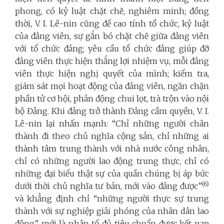
phong, có kỷ luật chặt chẽ, nghiêm minh; đồng
thời, V. I. Lê-nin cũng đề cao tính tổ chức, kỷ luật
của đảng viên, sự gắn bó chặt chẽ giữa đảng viên
với tổ chức đảng; yêu cầu tổ chức đảng giúp đỡ
đảng viên thực hiện thắng lợi nhiệm vụ, mỗi đảng
viên thực hiện nghị quyết của mình; kiểm tra,
giám sát mọi hoạt động của đảng viên, ngăn chặn
phần tử cơ hội, phản động chui lọt, trà trộn vào nội
bộ Đảng. Khi đảng trở thành Đảng cầm quyền, V. I.
Lê-nin lại nhấn mạnh: “Chỉ những người chân
thành đi theo chủ nghĩa cộng sản, chỉ những ai
thành tâm trung thành với nhà nước công nhân,
chỉ có những người lao động trung thực, chỉ có
những đại biểu thật sự của quần chúng bị áp bức
(6)
dưới thời chủ nghĩa tư bản, mới vào đảng được”
và khẳng định chỉ “những người thực sự trung
thành với sự nghiệp giải phóng của nhân dân lao
động” mới là nhân tố đủ tiêu chuẩn được kết nạp