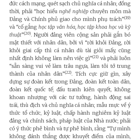
đức cách mạng, quét sạch chủ nghĩa cá nhân; đồng
thời, phải “học hiểu
nghề nghiệp
chuyên môn mà
(19)
Đảng và Chính phủ giao cho mình phụ trách”
và “cố gắng
học tập văn hóa, học tập khoa học và kỹ
(20)
thuật
”
. Người đảng viên cộng sản phải gắn bó
mật thiết với nhân dân, bởi vì “rời khỏi Đảng, rời
khỏi giai cấp thì cá nhân dù tài giỏi mấy, cũng
(21)
nhất định không làm nên việc gì”
và phải luôn
“sẵn sàng vui vẻ làm trâu ngựa, làm tôi tớ trung
(22)
thành của nhân dân”
. Tích cực giữ gìn, xây
dựng sự đoàn kết trong Đảng, đoàn kết toàn dân,
đoàn kết quốc tế; đấu tranh kiên quyết, không
khoan nhượng với các tư tưởng, hành động sai
trái, thù địch và chủ nghĩa cá nhân; mẫu mực về ý
thức tổ chức, kỷ luật, chấp hành nghiêm kỷ luật
đảng và chính sách, pháp luật của Nhà nước; phải
có ý thức phê bình và tự phê bình, rằng “Tự mình
không đánh thắng được khuyết điểm của mình,