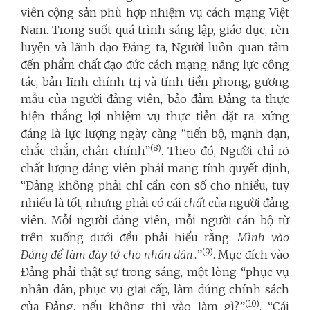
viên cộng sản phù hợp nhiệm vụ cách mạng Việt
Nam. Trong suốt quá trình sáng lập, giáo dục, rèn
luyện và lãnh đạo Đảng ta, Người luôn quan tâm
đến phẩm chất đạo đức cách mạng, năng lực công
tác, bản lĩnh chính trị và tính tiền phong, gương
mẫu của người đảng viên, bảo đảm Đảng ta thực
hiện thắng lợi nhiệm vụ thực tiễn đặt ra, xứng
đáng là lực lượng ngày càng “tiến bộ, mạnh dạn,
(8)
chắc chắn, chân chính”
. Theo đó, Người chỉ rõ
chất lượng đảng viên phải mang tính quyết định,
“Đảng không phải chỉ cần con số cho nhiều, tuy
nhiều là tốt, nhưng phải có cái
chất
của người đảng
viên. Mỗi người đảng viên, mỗi người cán bộ từ
trên xuống dưới đều phải hiểu rằng:
Mình vào
(9)
Đảng để làm đày tớ cho nhân dân
...”
. Mục đích vào
Đảng phải thật sự trong sáng, một lòng “phục vụ
nhân dân, phục vụ giai cấp, làm đúng chính sách
(10)
của Đảng, nếu không thì vào làm gì?”
. “Cái