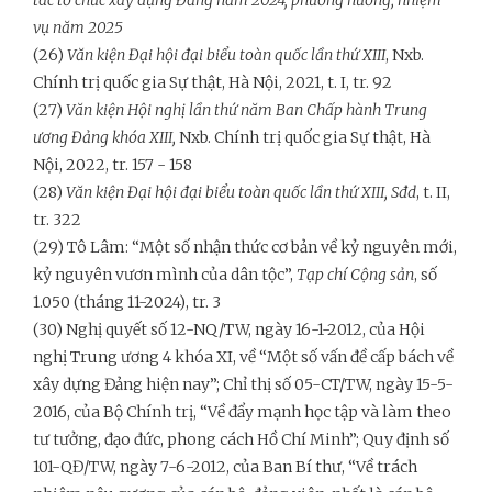
tác tổ chức xây dựng Đảng năm 2024; phương hướng, nhiệm
vụ năm 2025
(26)
Văn kiện Đại hội đại biểu toàn quốc lần thứ XIII
, Nxb.
Chính trị quốc gia Sự thật, Hà Nội, 2021, t. I, tr. 92
(27)
Văn kiện Hội nghị lần thứ năm Ban Chấp hành Trung
ương Đảng khóa XIII,
Nxb. Chính trị quốc gia Sự thật, Hà
Nội, 2022, tr. 157 - 158
(28)
Văn kiện Đại hội đại biểu toàn quốc lần thứ XIII,
Sđd
, t. II,
tr. 322
(29) Tô Lâm: “Một số nhận thức cơ bản về kỷ nguyên mới,
kỷ nguyên vươn mình của dân tộc”,
Tạp chí Cộng sản
, số
1.050 (tháng 11-2024), tr. 3
(30) Nghị quyết số 12-NQ/TW, ngày 16-1-2012, của Hội
nghị Trung ương 4 khóa XI, về “Một số vấn đề cấp bách về
xây dựng Đảng hiện nay”; Chỉ thị số 05-CT/TW, ngày 15-5-
2016, của Bộ Chính trị, “Về đẩy mạnh học tập và làm theo
tư tưởng, đạo đức, phong cách Hồ Chí Minh”; Quy định số
101-QĐ/TW, ngày 7-6-2012, của Ban Bí thư, “Về trách