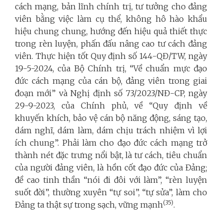
cách mạng, bản lĩnh chính trị, tư tưởng cho đảng
viên bằng việc làm cụ thể, không hô hào khẩu
hiệu chung chung, hướng đến hiệu quả thiết thực
trong rèn luyện, phấn đấu nâng cao tư cách đảng
viên. Thực hiện tốt Quy định số 144-QĐ/TW, ngày
19-5-2024, của Bộ Chính trị, “Về chuẩn mực đạo
đức cách mạng của cán bộ, đảng viên trong giai
đoạn mới” và Nghị định số 73/2023/NĐ-CP, ngày
29-9-2023, của Chính phủ, về “Quy định về
khuyến khích, bảo vệ cán bộ năng động, sáng tạo,
dám nghĩ, dám làm, dám chịu trách nhiệm vì lợi
ích chung”. Phải làm cho đạo đức cách mạng trở
thành nét đặc trưng nổi bật, là tư cách, tiêu chuẩn
của người đảng viên, là hồn cốt đạo đức của Đảng;
đề cao tinh thần “nói đi đôi với làm”, “rèn luyện
suốt đời”, thường xuyên “tự soi”, “tự sửa”, làm cho
(35)
Đảng ta thật sự trong sạch, vững mạnh
.