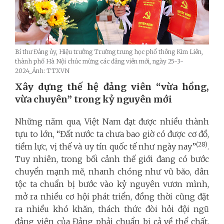
Bí thư Đảng ủy, Hiệu trưởng Trường trung học phổ thông Kim Liên,
thành phố Hà Nội chúc mừng các đảng viên mới, ngày 25-3-
2024_Ảnh: TTXVN
Xây dựng thế hệ đảng viên “vừa hồng,
vừa chuyên” trong kỷ nguyên mới
Những năm qua, Việt Nam đạt được nhiều thành
tựu to lớn, “Đất nước ta chưa bao giờ có được cơ đồ,
(28)
tiềm lực, vị thế và uy tín quốc tế như ngày nay”
.
Tuy nhiên, trong bối cảnh thế giới đang có bước
chuyển mạnh mẽ, nhanh chóng như vũ bão, dân
tộc ta chuẩn bị bước vào kỷ nguyên vươn mình,
mở ra nhiều cơ hội phát triển, đồng thời cũng đặt
ra nhiều khó khăn, thách thức đòi hỏi đội ngũ
đảng viên của Đảng phải chuẩn bị cả về thể chất,