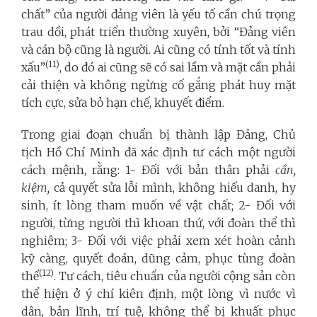
chất” của người đảng viên là yếu tố cần chú trọng
trau dồi, phát triển thường xuyên, bởi “Đảng viên
và cán bộ cũng là người. Ai cũng có tính tốt và tính
(11)
xấu”
, do đó ai cũng sẽ có sai lầm và mặt cần phải
cải thiện và không ngừng cố gắng phát huy mặt
tích cực, sửa bỏ hạn chế, khuyết điểm.
Trong giai đoạn chuẩn bị thành lập Đảng, Chủ
tịch Hồ Chí Minh đã xác định tư cách một người
cách mệnh, rằng: 1- Đối với bản thân phải
cần,
kiệm,
cả quyết sửa lỗi mình, không hiếu danh, hy
sinh, ít lòng tham muốn về vật chất; 2- Đối với
người, từng người thì khoan thứ, với đoàn thể thì
nghiêm; 3- Đối với việc phải xem xét hoàn cảnh
kỹ càng, quyết đoán, dũng cảm, phục tùng đoàn
(12)
thể
. Tư cách, tiêu chuẩn của người cộng sản còn
thể hiện ở ý chí kiên định, một lòng vì nước vì
dân, bản lĩnh, trí tuệ, không thể bị khuất phục