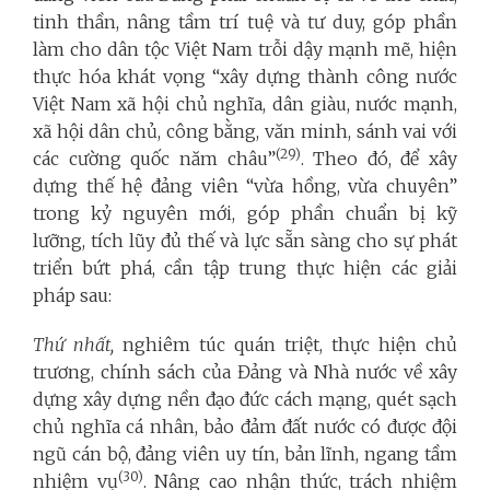
tinh thần, nâng tầm trí tuệ và tư duy, góp phần
làm cho dân tộc Việt Nam trỗi dậy mạnh mẽ, hiện
thực hóa khát vọng “xây dựng thành công nước
Việt Nam xã hội chủ nghĩa, dân giàu, nước mạnh,
xã hội dân chủ, công bằng, văn minh, sánh vai với
(29)
các cường quốc năm châu”
. Theo đó, để xây
dựng thế hệ đảng viên “vừa hồng, vừa chuyên”
trong kỷ nguyên mới, góp phần chuẩn bị kỹ
lưỡng, tích lũy đủ thế và lực sẵn sàng cho sự phát
triển bứt phá, cần tập trung thực hiện các giải
pháp sau:
Thứ nhất,
nghiêm túc quán triệt, thực hiện chủ
trương, chính sách của Đảng và Nhà nước về xây
dựng xây dựng nền đạo đức cách mạng, quét sạch
chủ nghĩa cá nhân, bảo đảm đất nước có được đội
ngũ cán bộ, đảng viên uy tín, bản lĩnh, ngang tầm
(30)
nhiệm vụ
. Nâng cao nhận thức, trách nhiệm