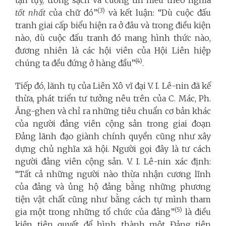
(3)
tốt nhất
của chữ đó”
và kết luận: “Dù cuộc đấu
tranh giai cấp biểu hiện ra ở đâu và trong điều kiện
nào, dù cuộc đấu tranh đó mang hình thức nào,
đương nhiên là các hội viên của Hội Liên hiệp
(4)
chúng ta đều đứng ở hàng đầu”
.
Tiếp đó, lãnh tụ của Liên Xô vĩ đại V. I. Lê-nin đã kế
thừa, phát triển tư tưởng nêu trên của C. Mác, Ph.
Ăng-ghen và chỉ ra những tiêu chuẩn cơ bản khác
của người đảng viên cộng sản trong giai đoạn
Đảng lãnh đạo giành chính quyền cũng như xây
dựng chủ nghĩa xã hội. Người gọi đây là tư cách
người đảng viên cộng sản. V. I. Lê-nin xác định:
“Tất cả những người nào thừa nhận cương lĩnh
của đảng và ủng hộ đảng bằng những phương
tiện vật chất cũng như bằng cách tự mình tham
(5)
gia một trong những tổ chức của đảng”
là điều
kiện tiên quyết để hình thành một Đảng tiên