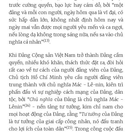
trước cường quyền, bạo lực hay cám dỗ, bởi “một
đảng và mỗi con người, ngày hôm qua là vĩ đại, có
sức hấp dẫn lớn, không nhất định hôm nay và
ngày mai vẫn được mọi người yêu mến và ca ngợi,
nếu lòng dạ không trong sáng nữa, nếu sa vào chủ
(13)
nghĩa cá nhân”
.
Khi Đảng Cộng sản Việt Nam trở thành Đảng cầm
quyền, nhiều khó khăn, thách thức đặt ra, đòi hỏi
rất cao về tư cách của người đảng viên của Đảng,
Chủ tịch Hồ Chí Minh yêu cầu người đảng viên
trung thành với chủ nghĩa Mác - Lê-nin, kiên trì
phấn đấu vì sự nghiệp cách mạng của Đảng, dân
tộc, bởi “
Chủ nghĩa
của Đảng là chủ nghĩa Mác -
(14)
Lênin”
- nền tảng tư tưởng, kim chỉ nam cho
mọi hoạt động của Đảng, rằng “
Tư tưởng
của Đảng
là tư tưởng của giai cấp công nhân, nó đấu tranh
(15)
cho lợi ích của toàn dân”
. Trong công cuộc đấu