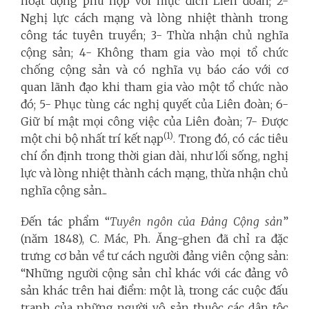
hoạt động phù hợp với mục đích Liên đoàn; 2-
Nghị lực cách mạng và lòng nhiệt thành trong
công tác tuyên truyền; 3- Thừa nhận chủ nghĩa
cộng sản; 4- Không tham gia vào mọi tổ chức
chống cộng sản và có nghĩa vụ báo cáo với cơ
quan lãnh đạo khi tham gia vào một tổ chức nào
đó; 5- Phục tùng các nghị quyết của Liên đoàn; 6-
Giữ bí mật mọi công việc của Liên đoàn; 7- Được
(1)
một chi bộ nhất trí kết nạp
. Trong đó, có các tiêu
chí ổn định trong thời gian dài, như lối sống, nghị
lực và lòng nhiệt thành cách mạng, thừa nhận chủ
nghĩa cộng sản...
Đến tác phẩm “
Tuyên ngôn của Đảng Cộng sản
”
(năm 1848), C. Mác, Ph. Ăng-ghen đã chỉ ra đặc
trưng cơ bản về tư cách người đảng viên cộng sản:
“Những người cộng sản chỉ khác với các đảng vô
sản khác trên hai điểm: một là, trong các cuộc đấu
tranh của những người vô sản thuộc các dân tộc