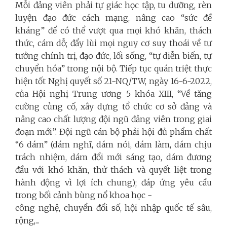
Mỗi đảng viên phải tự giác học tập, tu dưỡng, rèn
luyện đạo đức cách mạng, nâng cao “sức đề
kháng” để có thể vượt qua mọi khó khăn, thách
thức, cám dỗ; đẩy lùi mọi nguy cơ suy thoái về tư
tưởng chính trị, đạo đức, lối sống, “tự diễn biến, tự
chuyển hóa” trong nội bộ. Tiếp tục quán triệt thực
hiện tốt Nghị quyết số 21-NQ/TW, ngày 16-6-2022,
của Hội nghị Trung ương 5 khóa XIII, “Về tăng
cường củng cố, xây dựng tổ chức cơ sở đảng và
nâng cao chất lượng đội ngũ đảng viên trong giai
đoạn mới”. Đội ngũ cán bộ
phải hội đủ phẩm chất
“6 dám” (dám nghĩ, dám nói, dám làm, dám chịu
trách nhiệm, dám đổi mới sáng tạo, dám đương
đầu với khó khăn, thử thách và quyết liệt trong
hành động vì lợi ích chung); đáp ứng yêu cầu
trong bối cảnh bùng nổ khoa học -
công nghệ, chuyển đổi số, hội nhập quốc tế sâu,
rộng,...