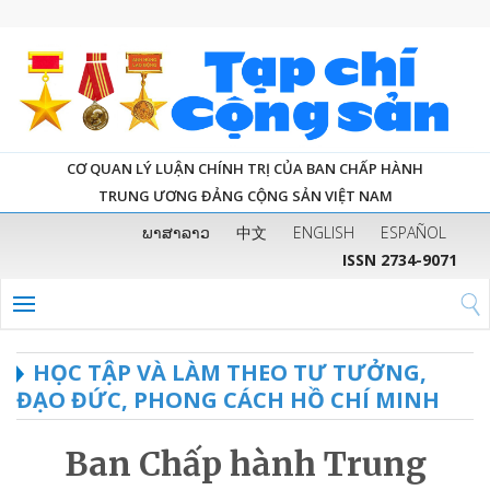
CƠ QUAN LÝ LUẬN CHÍNH TRỊ CỦA BAN CHẤP HÀNH
TRUNG ƯƠNG ĐẢNG CỘNG SẢN VIỆT NAM
ພາສາລາວ
中文
ENGLISH
ESPAÑOL
ISSN 2734-9071
HỌC TẬP VÀ LÀM THEO TƯ TƯỞNG,
ĐẠO ĐỨC, PHONG CÁCH HỒ CHÍ MINH
Ban Chấp hành Trung