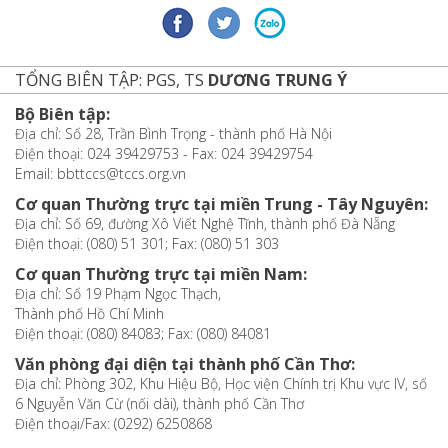
TỔNG BIÊN TẬP: PGS, TS
DƯƠNG TRUNG Ý
Bộ Biên tập:
Địa chỉ: Số 28, Trần Bình Trọng - thành phố Hà Nội
Điện thoại: 024 39429753 - Fax: 024 39429754
Email: bbttccs@tccs.org.vn
Cơ quan Thường trực tại miền Trung - Tây Nguyên:
Địa chỉ: Số 69, đường Xô Viết Nghệ Tĩnh, thành phố Đà Nẵng
Điện thoại: (080) 51 301; Fax: (080) 51 303
Cơ quan Thường trực tại miền Nam:
Địa chỉ: Số 19 Phạm Ngọc Thạch,
Thành phố Hồ Chí Minh
Điện thoại: (080) 84083; Fax: (080) 84081
Văn phòng đại diện tại thành phố Cần Thơ:
Địa chỉ: Phòng 302, Khu Hiệu Bộ, Học viện Chính trị Khu vực IV, số
6 Nguyễn Văn Cừ (nối dài), thành phố Cần Thơ
Điện thoại/Fax: (0292) 6250868