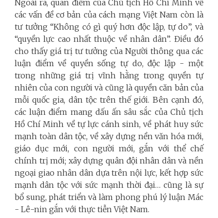
Ngoài ra, quan điểm của Chủ tịch Hồ Chí Minh về
các vấn đề cơ bản của cách mạng Việt Nam còn là
tư tưởng “Không có gì quý hơn độc lập, tự do”, và
“quyền lực cao nhất thuộc về nhân dân”. Điều đó
cho thấy giá trị tư tưởng của Người thông qua các
luận điểm về quyền sống tự do, độc lập - một
trong những giá trị vĩnh hằng trong quyền tự
nhiên của con người và cũng là quyền căn bản của
mỗi quốc gia, dân tộc trên thế giới. Bên cạnh đó,
các luận điểm mang dấu ấn sâu sắc của Chủ tịch
Hồ Chí Minh về tự lực cánh sinh, về phát huy sức
mạnh toàn dân tộc, về xây dựng nền văn hóa mới,
giáo dục mới, con người mới, gắn với thể chế
chính trị mới; xây dựng quân đội nhân dân và nền
ngoại giao nhân dân dựa trên nội lực, kết hợp sức
mạnh dân tộc với sức mạnh thời đại… cũng là sự
bổ sung, phát triển và làm phong phú lý luận Mác
- Lê-nin gắn với thực tiễn Việt Nam.