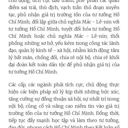
chủ động, tích cực đấu tranh, phê phán các quan
điểm sai trái, thù địch, vạch trần thủ đoạn xuyên
tạc, phủ nhận giá trị trường tồn của tư tưởng Hồ
Chí Minh, đối lập giữa chủ nghĩa Mác - Lê-nin với
tư tưởng Hồ Chí Minh, tuyệt đối hóa tư tưởng Hồ
Chí Minh hoặc chủ nghĩa Mác - Lê-nin; thổi
phồng những sơ hở, yếu kém trong công tác lãnh
đạo, quản lý kinh tế - xã hội, nhằm kích động tâm
lý bất mãn, chống đối, chia rẽ nội bộ, chia rẽ khối
đại đoàn kết toàn dân tộc để phủ nhận giá trị của
tư tưởng Hồ Chí Minh.
Các cấp, các ngành phải tích cực, chủ động thực
hiện các biện pháp xử lý kịp thời những bức xúc,
tăng cường sự đồng thuận xã hội, sự nhất trí trong
nội bộ, củng cố và nâng cao niềm tin vào giá trị
trường tồn của tư tưởng Hồ Chí Minh. Đồng thời,
tiếp tục đẩy mạnh học tập và làm theo tư tưởng,
đạo đức, phong cách Hồ Chí Minh theo Kết luận số