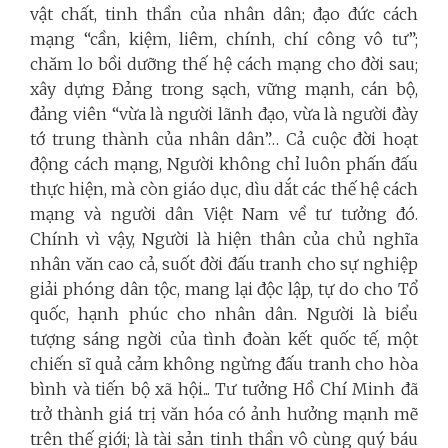
vật chất, tinh thần của nhân dân; đạo đức cách
mạng “cần, kiệm, liêm, chính, chí công vô tư”;
chăm lo bồi dưỡng thế hệ cách mạng cho đời sau;
xây dựng Đảng trong sạch, vững mạnh, cán bộ,
đảng viên “vừa là người lãnh đạo, vừa là người đày
tớ trung thành của nhân dân”… Cả cuộc đời hoạt
động cách mạng, Người không chỉ luôn phấn đấu
thực hiện, mà còn giáo dục, dìu dắt các thế hệ cách
mạng và người dân Việt Nam về tư tưởng đó.
Chính vì vậy, Người là hiện thân của chủ nghĩa
nhân văn cao cả, suốt đời đấu tranh cho sự nghiệp
giải phóng dân tộc, mang lại độc lập, tự do cho Tổ
quốc, hạnh phúc cho nhân dân. Người là biểu
tượng sáng ngời của tình đoàn kết quốc tế, một
chiến sĩ quả cảm không ngừng đấu tranh cho hòa
bình và tiến bộ xã hội... Tư tưởng Hồ Chí Minh đã
trở thành giá trị văn hóa có ảnh hưởng mạnh mẽ
trên thế giới; là tài sản tinh thần vô cùng quý báu