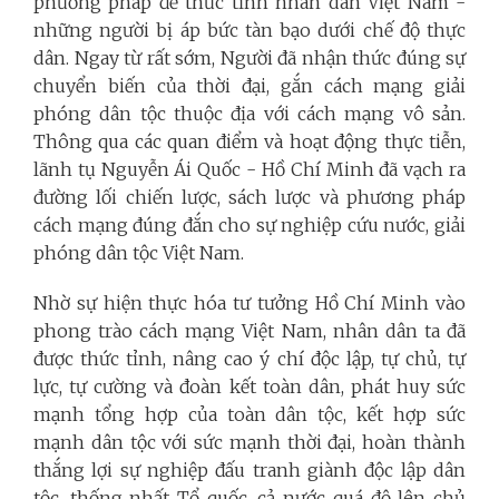
phương pháp để thức tỉnh nhân dân Việt Nam -
những người bị áp bức tàn bạo dưới chế độ thực
dân. Ngay từ rất sớm, Người đã nhận thức đúng sự
chuyển biến của thời đại, gắn cách mạng giải
phóng dân tộc thuộc địa với cách mạng vô sản.
Thông qua các quan điểm và hoạt động thực tiễn,
lãnh tụ Nguyễn Ái Quốc - Hồ Chí Minh đã vạch ra
đường lối chiến lược, sách lược và phương pháp
cách mạng đúng đắn cho sự nghiệp cứu nước, giải
phóng dân tộc Việt Nam.
Nhờ sự hiện thực hóa tư tưởng Hồ Chí Minh vào
phong trào cách mạng Việt Nam, nhân dân ta đã
được thức tỉnh, nâng cao ý chí độc lập, tự chủ, tự
lực, tự cường và đoàn kết toàn dân, phát huy sức
mạnh tổng hợp của toàn dân tộc, kết hợp sức
mạnh dân tộc với sức mạnh thời đại, hoàn thành
thắng lợi sự nghiệp đấu tranh giành độc lập dân
tộc, thống nhất Tổ quốc, cả nước quá độ lên chủ