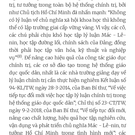
trị, tư tưởng trong toàn bộ hệ thống chính trị, bởi
như Chủ tịch Hồ Chí Minh đã nhấn mạnh: “Không
có lý luận về chủ nghĩa xã hội khoa học thì không
thể có lập trường giai cấp vững vàng. Vì vậy, các cô,
các chú phải chịu khó học tập lý luận Mác - Lê-
nin, học tập đường lối, chính sách của Đảng; đồng
thời phải học tập văn hóa, kỹ thuật và nghiệp
(8)
vụ”
. Để nâng cao hiệu quả của công tác giáo dục
chính trị, các cơ sở đào tạo trong hệ thống giáo
dục quốc dân, nhất là các nhà trường giảng dạy về
lý luận chính trị cần thực hiện nghiêm Kết luận số
94-KL/TW, ngày 28-3-2014, của Ban Bí thư, “Về việc
tiếp tục đổi mới việc học tập lý luận chính trị trong
hệ thống giáo dục quốc dân”; Chỉ thị số 23-CT/TW,
ngày 9-2-2018, của Ban Bí thư, “Về tiếp tục đổi mới,
nâng cao chất lượng, hiệu quả học tập, nghiên cứu,
vận dụng và phát triển chủ nghĩa Mác - Lê-nin, tư
tưởng Hồ Chí Minh trong tình hình mới”; các