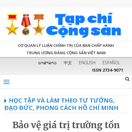
CƠ QUAN LÝ LUẬN CHÍNH TRỊ CỦA BAN CHẤP HÀNH
TRUNG ƯƠNG ĐẢNG CỘNG SẢN VIỆT NAM
ພາສາລາວ
中文
ENGLISH
ESPAÑOL
ISSN 2734-9071
HỌC TẬP VÀ LÀM THEO TƯ TƯỞNG,
ĐẠO ĐỨC, PHONG CÁCH HỒ CHÍ MINH
Bảo vệ giá trị trường tồn