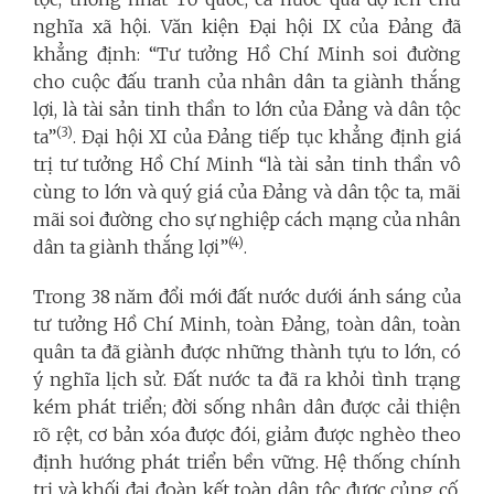
nghĩa xã hội. Văn kiện Đại hội IX của Đảng đã
khẳng định: “Tư tưởng Hồ Chí Minh soi đường
cho cuộc đấu tranh của nhân dân ta giành thắng
lợi, là tài sản tinh thần to lớn của Đảng và dân tộc
(3)
ta”
. Đại hội XI của Đảng tiếp tục khẳng định giá
trị tư tưởng Hồ Chí Minh “là tài sản tinh thần vô
cùng to lớn và quý giá của Đảng và dân tộc ta, mãi
mãi soi đường cho sự nghiệp cách mạng của nhân
(4)
dân ta giành thắng lợi”
.
Trong 38 năm đổi mới đất nước dưới ánh sáng của
tư tưởng Hồ Chí Minh, toàn Đảng, toàn dân, toàn
quân ta đã giành được những thành tựu to lớn, có
ý nghĩa lịch sử. Đất nước ta đã ra khỏi tình trạng
kém phát triển; đời sống nhân dân được cải thiện
rõ rệt, cơ bản xóa được đói, giảm được nghèo theo
định hướng phát triển bền vững. Hệ thống chính
trị và khối đại đoàn kết toàn dân tộc được củng cố,