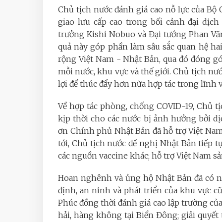
Chủ tịch nước đánh giá cao nỗ lực của Bộ
giao lưu cấp cao trong bối cảnh đại dịc
trưởng Kishi Nobuo và Đại tướng Phan Vă
quả này góp phần làm sâu sắc quan hệ hai
rộng Việt Nam - Nhật Bản, qua đó đóng góp
mỗi nước, khu vực và thế giới. Chủ tịch nư
lợi để thúc đẩy hơn nữa hợp tác trong lĩnh
Về hợp tác phòng, chống COVID-19, Chủ tị
kịp thời cho các nước bị ảnh hưởng bởi d
ơn Chính phủ Nhật Bản đã hỗ trợ Việt Nam 
tới, Chủ tịch nước đề nghị Nhật Bản tiếp t
các nguồn vaccine khác; hỗ trợ Việt Nam sản 
Hoan nghênh và ủng hộ Nhật Bản đã có nh
định, an ninh và phát triển của khu vực 
Phúc đồng thời đánh giá cao lập trường củ
hải, hàng không tại Biển Đông; giải quyết