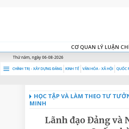
CƠ QUAN LÝ LUẬN CH
Thứ năm, ngày 06-08-2026
CHÍNH TRỊ - XÂY DỰNG ĐẢNG
KINH TẾ
VĂN HÓA - XÃ HỘI
QUỐC P
HỌC TẬP VÀ LÀM THEO TƯ TƯỞ
MINH
Lãnh đạo Đảng và N