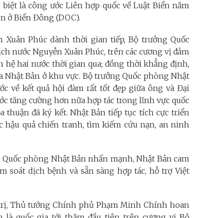
ặc biệt là công ước Liên hợp quốc về Luật Biển năm
n ở Biển Đông (DOC).
 Xuân Phúc dành thời gian tiếp, Bộ trưởng Quốc
tịch nước Nguyễn Xuân Phúc, trên các cương vị đảm
 hệ hai nước thời gian qua; đồng thời khẳng định,
của Nhật Bản ở khu vực. Bộ trưởng Quốc phòng Nhật
c về kết quả hội đàm rất tốt đẹp giữa ông và Đại
c tăng cường hơn nữa hợp tác trong lĩnh vực quốc
a thuận đã ký kết. Nhật Bản tiếp tục tích cực triển
c hậu quả chiến tranh, tìm kiếm cứu nạn, an ninh
ng Quốc phòng Nhật Bản nhấn mạnh, Nhật Bản cam
ểm soát dịch bệnh và sẵn sàng hợp tác, hỗ trợ Việt
trị, Thủ tướng Chính phủ Phạm Minh Chính hoan
là quốc gia tới thăm đầu tiên trên cương vị Bộ