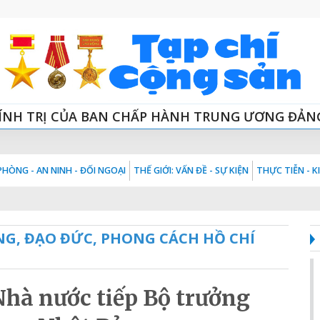
ÍNH TRỊ CỦA BAN CHẤP HÀNH TRUNG ƯƠNG ĐẢN
HÒNG - AN NINH - ĐỐI NGOẠI
THẾ GIỚI: VẤN ĐỀ - SỰ KIỆN
THỰC TIỄN - 
NG, ĐẠO ĐỨC, PHONG CÁCH HỒ CHÍ
hà nước tiếp Bộ trưởng