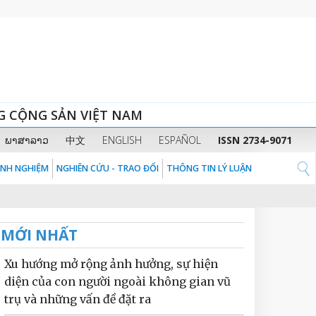
G CỘNG SẢN VIỆT NAM
ພາສາລາວ
中文
ENGLISH
ESPAÑOL
ISSN 2734-9071
KINH NGHIỆM
NGHIÊN CỨU - TRAO ĐỔI
THÔNG TIN LÝ LUẬN
MỚI NHẤT
Xu hướng mở rộng ảnh hưởng, sự hiện
diện của con người ngoài không gian vũ
trụ và những vấn đề đặt ra