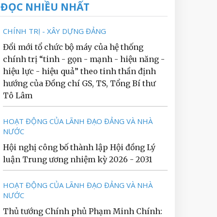
ĐỌC NHIỀU NHẤT
CHÍNH TRỊ - XÂY DỰNG ĐẢNG
Đổi mới tổ chức bộ máy của hệ thống
chính trị “tinh - gọn - mạnh - hiệu năng -
hiệu lực - hiệu quả” theo tinh thần định
hướng của Đồng chí GS, TS, Tổng Bí thư
Tô Lâm
HOẠT ĐỘNG CỦA LÃNH ĐẠO ĐẢNG VÀ NHÀ
NƯỚC
Hội nghị công bố thành lập Hội đồng Lý
luận Trung ương nhiệm kỳ 2026 - 2031
HOẠT ĐỘNG CỦA LÃNH ĐẠO ĐẢNG VÀ NHÀ
NƯỚC
Thủ tướng Chính phủ Phạm Minh Chính: